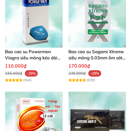
Bao cao su Powermen
Bao cao su Sagami Xtreme
Viagra siêu mỏng kéo dài
siêu mỏng 0.03mm ôm sát
quan hệ an toàn Hàn Quốc
phòng the
110.000₫
170.000₫
155.000₫
239.000₫
-29%
-29%
(946)
(838)