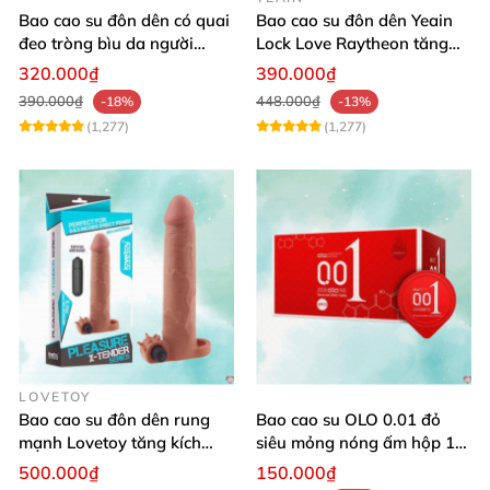
Bao cao su đôn dên có quai
Bao cao su đôn dên Yeain
đeo tròng bìu da người
Lock Love Raytheon tăng
giống thật
khoái cảm
320.000₫
390.000₫
390.000₫
448.000₫
-18%
-13%
(1,277)
(1,277)
LOVETOY
Bao cao su đôn dên rung
Bao cao su OLO 0.01 đỏ
mạnh Lovetoy tăng kích
siêu mỏng nóng ấm hộp 10
thước cực phê
cái
500.000₫
150.000₫