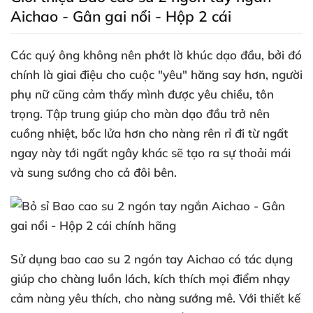
Aichao - Gân gai nổi - Hộp 2 cái
Các quý ông không nên phớt lờ khúc dạo đầu
,
bởi đó
chính là giai điệu cho cuộc "yêu" hăng say hơn
, người
phụ nữ
cũng cảm thấy mình
được yêu chiều
, tôn
trọng
. Tập trung giúp cho màn dạo đầu trở nên
cuồng nhiệt
, bốc lửa hơn cho nàng rên rỉ đi từ ngất
ngay này tới ngất ngây khác
sẽ tạo ra sự thoải mái
và sung sướng cho cả đôi bên.
Sử dụng
bao cao su 2 ngón tay Aichao
có tác dụng
giúp cho chàng luồn lách
, kích thích
mọi điểm nhạy
cảm nàng yêu thích
, cho nàng sướng mê
. Với thiết kế