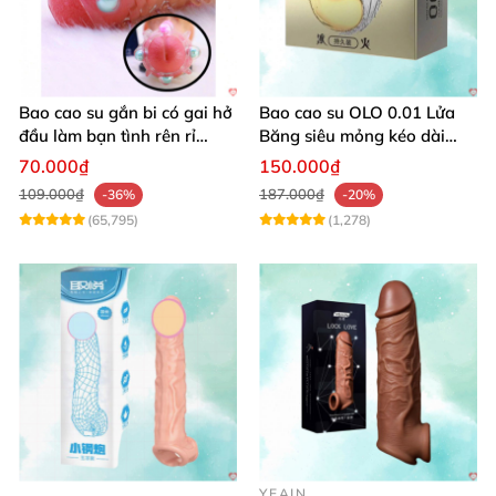
Bao cao su gắn bi có gai hở
Bao cao su OLO 0.01 Lửa
đầu làm bạn tình rên rỉ
Băng siêu mỏng kéo dài
sung sướng
thời gian quan hệ
70.000₫
150.000₫
109.000₫
187.000₫
-36%
-20%
(65,795)
(1,278)
YEAIN