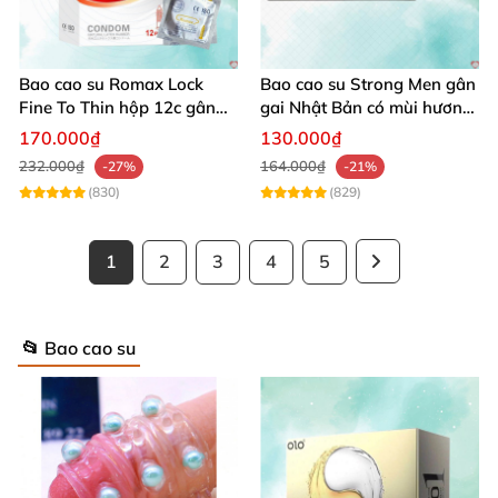
Bao cao su Romax Lock
Bao cao su Strong Men gân
Fine To Thin hộp 12c gân
gai Nhật Bản có mùi hương
gai của Nhật Bản
hộp 12 chiếc
170.000₫
130.000₫
232.000₫
164.000₫
-27%
-21%
(830)
(829)
1
2
3
4
5
📂 Bao cao su