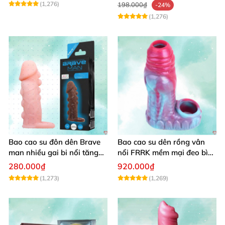
(1,276)
198.000₫
-24%
(1,276)
Bao cao su đôn dên Brave
Bao cao su dên rồng vân
man nhiều gai bi nổi tăng
nổi FRRK mềm mại đeo bìu
kích thích
tăng khoái cảm
280.000₫
920.000₫
(1,273)
(1,269)