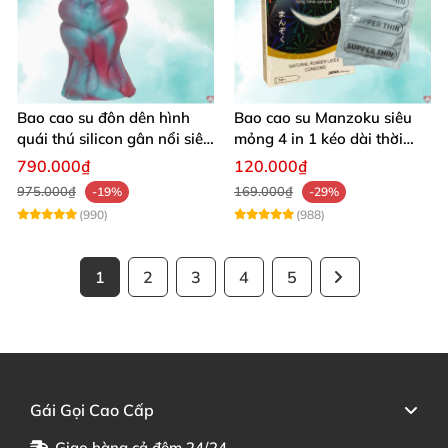
Bao cao su đôn dên hình
Bao cao su Manzoku siêu
quái thú silicon gân nổi siêu
mỏng 4 in 1 kéo dài thời
mềm mại
gian siêu thoáng Nhật
790.000₫
120.000₫
975.000₫
169.000₫
-19%
-29%
(990)
(988)
1
2
3
4
5
Gái Gọi Cao Cấp
Giao hàng cả đêm 24/24