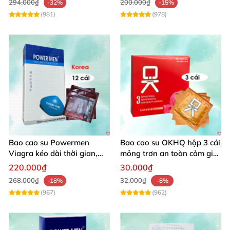
294.000₫
200.000₫
-32%
-15%
(981)
(978)
Bao cao su Powermen
Bao cao su OKHQ hộp 3 cái
Viagra kéo dài thời gian,
mỏng trơn an toàn cảm giác
siêu mỏng, chống xuất tinh
thật
220.000₫
30.000₫
268.000₫
32.000₫
-18%
-8%
(967)
(962)