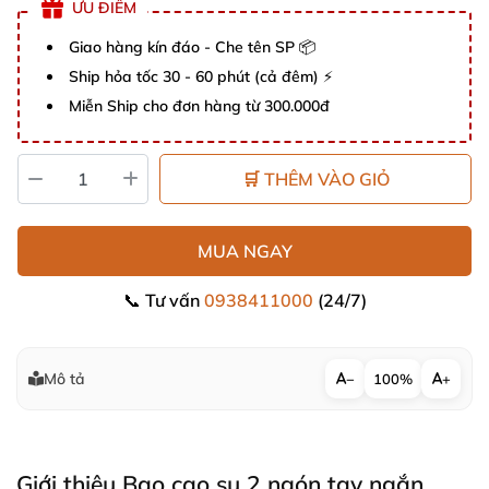
ƯU ĐIỂM
Giao hàng kín đáo - Che tên SP 📦
Ship hỏa tốc 30 - 60 phút (cả đêm) ⚡
Miễn Ship cho đơn hàng từ 300.000đ
🛒 THÊM VÀO GIỎ
MUA NGAY
📞 Tư vấn
0938411000
(24/7)
Mô tả
−
100%
+
Giới thiệu Bao cao su 2 ngón tay ngắn