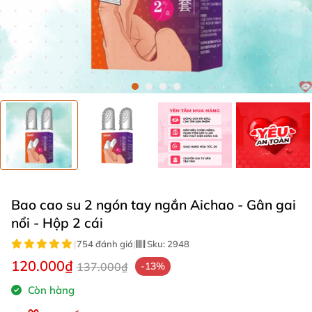
Bao cao su 2 ngón tay ngắn Aichao - Gân gai
nổi - Hộp 2 cái
|
754 đánh giá
|
Sku:
2948
120.000₫
137.000₫
-13%
Còn hàng