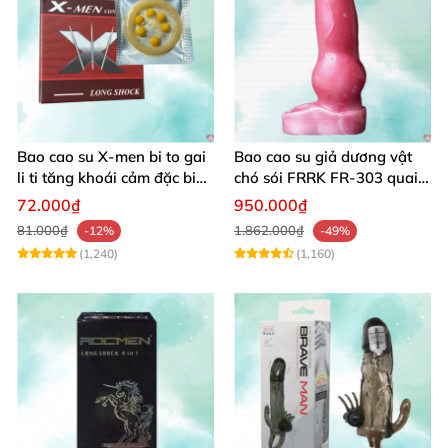
Bao cao su X-men bi to gai
Bao cao su giả dương vật
li ti tăng khoái cảm đặc biệt
chó sói FRRK FR-303 quai
cho phái nữ
đeo siêu kích thích
72.000₫
950.000₫
81.000₫
1.862.000₫
-12%
-49%
(1,240)
(1,160)