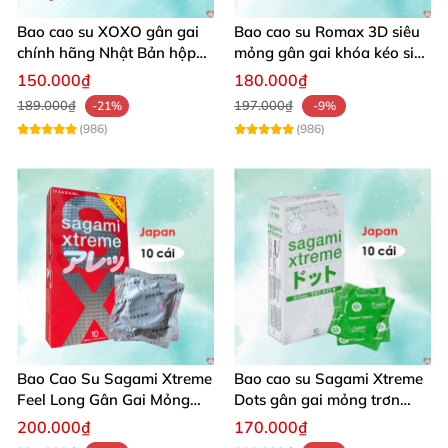
phải sản phẩm kém chất lượng dùng không thích lại
Bao cao su XOXO gân gai
Bao cao su Romax 3D siêu
gây mẩn ngứa
. Tốt hơn hết là hãy lựa chọn
Đây
để
chính hãng Nhật Bản hộp
mỏng gân gai khóa kéo siêu
10 chiếc bcs
dai bền
mua hàng
,
bất cứ thắc mắc nào
của khách hàng đều
150.000₫
180.000₫
được giải đáp tận tình.
189.000₫
197.000₫
-21%
-9%
(986)
(986)
Bao Cao Su Sagami Xtreme
Bao cao su Sagami Xtreme
Feel Long Gân Gai Mỏng
Dots gân gai mỏng trơn
Êm Dễ Chịu
trong suốt an toàn
200.000₫
170.000₫