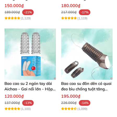
Hộp 12 cái
150.000₫
180.000₫
189.000₫
217.000₫
-21%
-17%
(1,129)
(1,119)
Bao cao su 2 ngón tay dài
Bao cao su đôn dên có quai
Aichao - Gai nổi lớn - Hộp
đeo bìu chống tuột tăng
2 cái
size
120.000₫
195.000₫
137.000₫
226.000₫
-13%
-14%
(1,100)
(1,099)