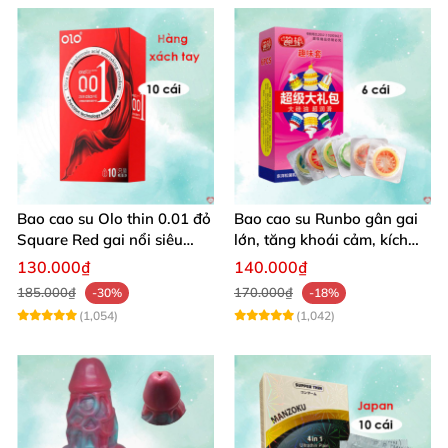
Bao cao su Olo thin 0.01 đỏ
Bao cao su Runbo gân gai
Square Red gai nổi siêu
lớn, tăng khoái cảm, kích
mỏng hộp 10c
thích âm đạo
130.000₫
140.000₫
185.000₫
170.000₫
-30%
-18%
(1,054)
(1,042)