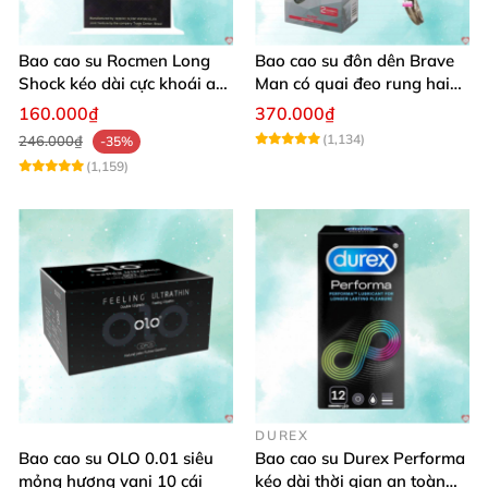
Bao cao su Rocmen Long
Bao cao su đôn dên Brave
Shock kéo dài cực khoái an
Man có quai đeo rung hai
toàn hộp 12
đầu phụ
160.000₫
370.000₫
(1,134)
246.000₫
-35%
(1,159)
DUREX
Bao cao su OLO 0.01 siêu
Bao cao su Durex Performa
mỏng hương vani 10 cái
kéo dài thời gian an toàn