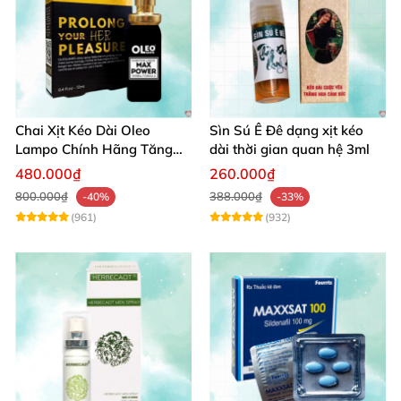
Chai Xịt Kéo Dài Oleo
Sìn Sú Ê Đê dạng xịt kéo
Lampo Chính Hãng Tăng
dài thời gian quan hệ 3ml
Cường Sinh Lý Nam
480.000₫
260.000₫
800.000₫
388.000₫
-40%
-33%
(961)
(932)