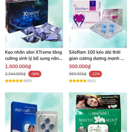
Kẹo nhân sâm XTreme tăng
Siloflam 100 kéo dài thời
cường sinh lý bổ sung năng
gian cương dương mạnh mẽ
lượng
cho nam
1.500.000₫
300.000₫
2.344.000₫
383.000₫
-36%
-22%
(685)
(641)