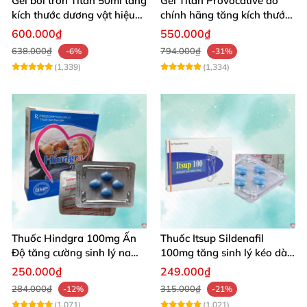
Gel bôi trơn Titan 50ml tăng
Gel Titan Provocative đỏ
kích thước dương vật hiệu
chính hãng tăng kích thước
quả
dương vật nam nhanh
600.000₫
550.000₫
chóng
638.000₫
794.000₫
-6%
-31%
(1,339)
(1,334)
Thuốc Hindgra 100mg Ấn
Thuốc Itsup Sildenafil
Độ tăng cường sinh lý nam
100mg tăng sinh lý kéo dài
chống xuất tinh
thời gian cho nam giới
250.000₫
249.000₫
284.000₫
315.000₫
-12%
-21%
(1,071)
(1,021)