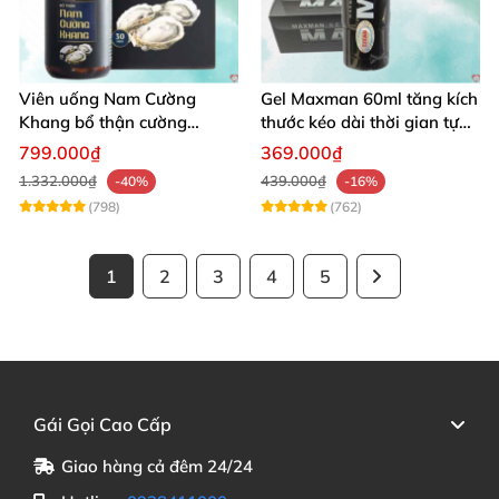
Viên uống Nam Cường
Gel Maxman 60ml tăng kích
Khang bổ thận cường
thước kéo dài thời gian tự
dương dài lâu sung mãn
nhiên
799.000₫
369.000₫
1.332.000₫
439.000₫
-40%
-16%
(798)
(762)
1
2
3
4
5
Gái Gọi Cao Cấp
Giao hàng cả đêm 24/24