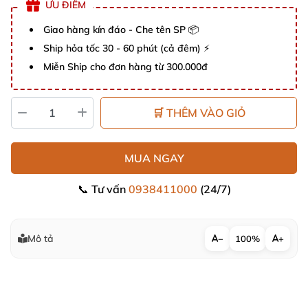
ƯU ĐIỂM
Giao hàng kín đáo - Che tên SP 📦
Ship hỏa tốc 30 - 60 phút (cả đêm) ⚡
Miễn Ship cho đơn hàng từ 300.000đ
🛒 THÊM VÀO GIỎ
MUA NGAY
📞 Tư vấn
0938411000
(24/7)
Mô tả
−
100%
+