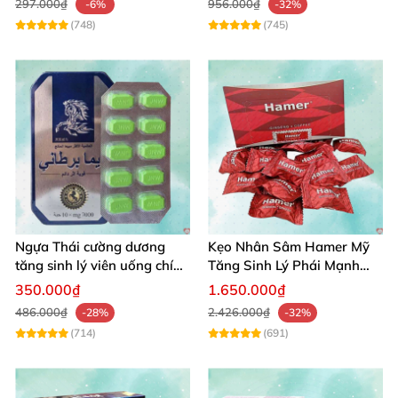
297.000₫
956.000₫
-6%
-32%
(748)
(745)
Ngựa Thái cường dương
Kẹo Nhân Sâm Hamer Mỹ
tăng sinh lý viên uống chính
Tăng Sinh Lý Phái Mạnh
hãng Thái Lan
Chất Lượng Cao
350.000₫
1.650.000₫
486.000₫
2.426.000₫
-28%
-32%
(714)
(691)