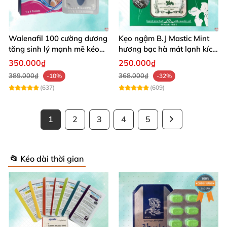
Walenafil 100 cường dương
Kẹo ngậm B.J Mastic Mint
tăng sinh lý mạnh mẽ kéo
hương bạc hà mát lạnh kích
dài thời gian quan hệ
thích
350.000₫
250.000₫
389.000₫
368.000₫
-10%
-32%
(637)
(609)
1
2
3
4
5
📂 Kéo dài thời gian