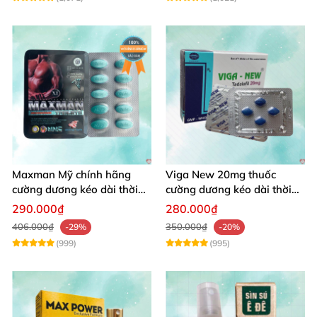
Maxman Mỹ chính hãng
Viga New 20mg thuốc
cường dương kéo dài thời
cường dương kéo dài thời
gian chống xuất tinh sớm
gian chống xuất tinh
290.000₫
280.000₫
406.000₫
350.000₫
-29%
-20%
(999)
(995)