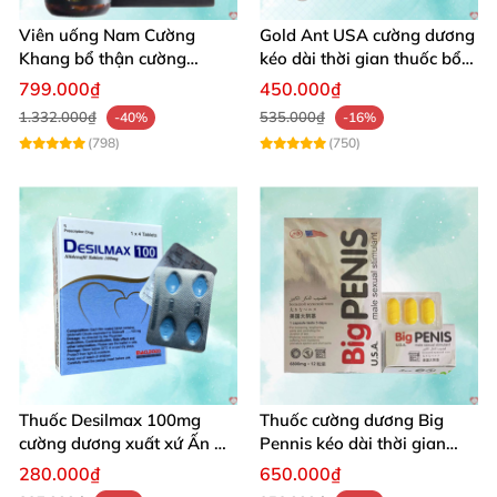
hàng hỏa tốc
.
Chuyên gia tư vấn tận tâm.
Viên uống Nam Cường
Gold Ant USA cường dương
Khang bổ thận cường
kéo dài thời gian thuốc bổ
dương dài lâu sung mãn
thận
799.000₫
450.000₫
1.332.000₫
535.000₫
-40%
-16%
(798)
(750)
Thuốc Desilmax 100mg
Thuốc cường dương Big
cường dương xuất xứ Ấn Độ
Pennis kéo dài thời gian
tăng sinh lý mạnh
sung mãn
280.000₫
650.000₫