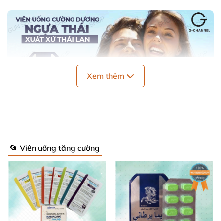
Xem thêm
Công dụng
của sản phẩm thuốc cường
📂 Viên uống tăng cường
dương Ngựa Thái
Những công dụng tuyệt vời
của sản phẩm không thể
không nhắc tới như:
- Tăng cường sinh lý nam một cách mạnh mẽ
, bạn