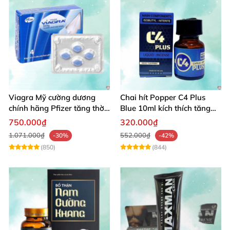
Viagra Mỹ cường dương
Chai hít Popper C4 Plus
chính hãng Pfizer tăng thời
Blue 10ml kích thích tăng
gian quan hệ nam giới
khoái cảm giới tính
750.000₫
320.000₫
1.071.000₫
552.000₫
-30%
-42%
(850)
(844)