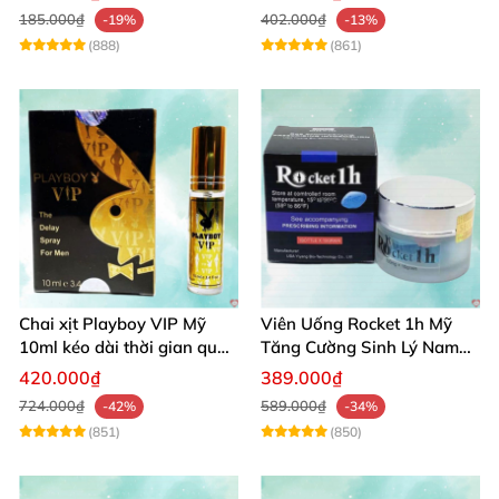
185.000₫
402.000₫
-19%
-13%
(888)
(861)
Chai xịt Playboy VIP Mỹ
Viên Uống Rocket 1h Mỹ
10ml kéo dài thời gian quan
Tăng Cường Sinh Lý Nam
hệ hiệu quả nhanh
Hỗ Trợ Cương Cứng
420.000₫
389.000₫
724.000₫
589.000₫
-42%
-34%
(851)
(850)