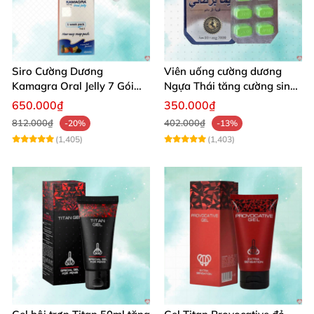
Siro Cường Dương
Viên uống cường dương
Kamagra Oral Jelly 7 Gói
Ngựa Thái tăng cường sinh
Hương Trái Cây Tăng
lý nam hộp 10 viên
650.000₫
350.000₫
Cường Sinh Lý Nam
812.000₫
402.000₫
-20%
-13%
(1,405)
(1,403)