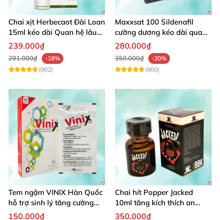
Chai xịt Herbecaot Đài Loan
Maxxsat 100 Sildenafil
15ml kéo dài Quan hệ lâu
cường dương kéo dài quan
hiệu quả nhanh
hệ an toàn cho phái mạnh
239.000₫
280.000₫
291.000₫
350.000₫
-18%
-20%
(902)
(900)
Tem ngậm VINIX Hàn Quốc
Chai hít Popper Jacked
hỗ trợ sinh lý tăng cường
10ml tăng kích thích an
sức khỏe
toàn
150.000₫
350.000₫