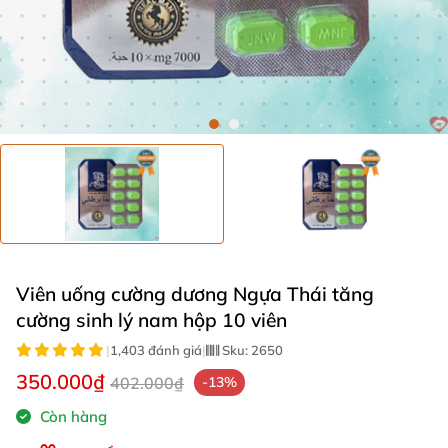
Viên uống cường dương Ngựa Thái tăng
cường sinh lý nam hộp 10 viên
|
1,403 đánh giá
|
Sku:
2650
350.000₫
402.000₫
-13%
Còn hàng