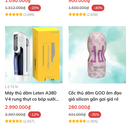
1.050.000₫
900.000₫
1.312.000₫
1.500.000₫
-20%
-40%
(2,699)
(2,658)
LETEN
Máy thủ dâm Leten A380
Cốc thủ dâm GOD âm đạo
V4 rung thụt co bóp sưởi
giả silicon gân gai giá rẻ
ấm LCD chân thật
2.990.000₫
280.000₫
3.397.000₫
431.000₫
-12%
-35%
(2,657)
(1,905)