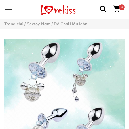
0
Trang chủ
/
Sextoy Nam
/
Đồ Chơi Hậu Môn