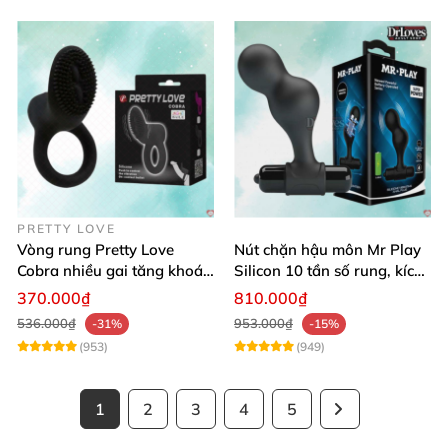
PRETTY LOVE
Vòng rung Pretty Love
Nút chặn hậu môn Mr Play
Cobra nhiều gai tăng khoái
Silicon 10 tần số rung, kích
cảm phụ nữ
thích khoái cảm
370.000₫
810.000₫
536.000₫
953.000₫
-31%
-15%
(953)
(949)
1
2
3
4
5