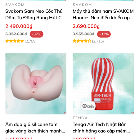
SVAKOM
SVAKOM
Svakom Sam Neo Cốc Thủ
Máy thủ dâm nam SVAKOM
Dâm Tự Động Rung Hút Co
Hannes Neo điều khiển app
Bóp Điều Khiển App
thông minh dễ dùng
2.490.000₫
2.690.000₫
3.952.000₫
3.955.000₫
-37%
-32%
(2,759)
(2,715)
TENGA
Âm đạo giả silicone tam
Tenga Air Tech Nhật Bản
giác vàng kích thích mạnh
chính hãng cao cấp mềm
mẽ an toàn
mại an toàn