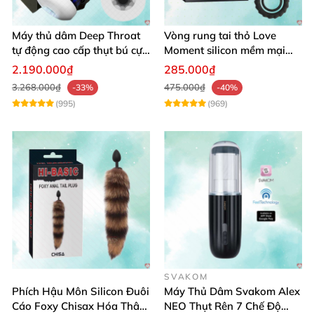
Máy thủ dâm Deep Throat
Vòng rung tai thỏ Love
tự động cao cấp thụt bú cực
Moment silicon mềm mại
đã
kéo dài thời gian
2.190.000₫
285.000₫
3.268.000₫
475.000₫
-33%
-40%
(995)
(969)
SVAKOM
Phích Hậu Môn Silicon Đuôi
Máy Thủ Dâm Svakom Alex
Cáo Foxy Chisax Hóa Thân
NEO Thụt Rên 7 Chế Độ