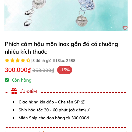
Phích cắm hậu môn Inox gắn đá có chuông
nhiều kích thước
|
3 đánh giá
|
Sku:
2588
300.000₫
353.000₫
-15%
Còn hàng
ƯU ĐIỂM
Giao hàng kín đáo - Che tên SP 📦
Ship hỏa tốc 30 - 60 phút (cả đêm) ⚡
Miễn Ship cho đơn hàng từ 300.000đ