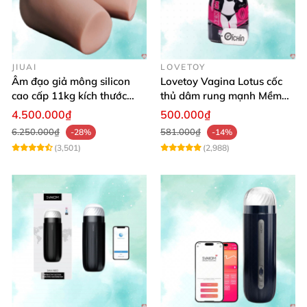
JIUAI
LOVETOY
Âm đạo giả mông silicon
Lovetoy Vagina Lotus cốc
cao cấp 11kg kích thước
thủ dâm rung mạnh Mềm
như thật Nhật
mại Kích thích lâu
4.500.000₫
500.000₫
6.250.000₫
581.000₫
-28%
-14%
(3,501)
(2,988)