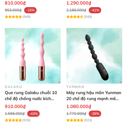
thích khoái cảm
chế độ
810.000₫
1.290.000₫
953.000₫
2.186.000₫
-15%
-41%
(949)
(949)
GALAKU
YUNMAN
Que rung Galaku chuỗi 10
Máy rung hậu môn Yunman
chế độ chống nước kích
20 chế độ rung mạnh mẽ
thích hậu môn
chống nước
910.000₫
1.080.000₫
1.596.000₫
1.770.000₫
-43%
-39%
(926)
(923)