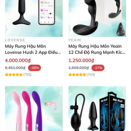
LOVENSE
YEAIN
Máy Rung Hậu Môn
Máy Rung Hậu Môn Yeain
Lovense Hush 2 App Điều
12 Chế Độ Rung Mạnh Kích
Khiển Kích Thích Mạnh Mẽ
Thích
4.000.000₫
1.250.000₫
6.451.000₫
1.506.000₫
-38%
-17%
(755)
(743)