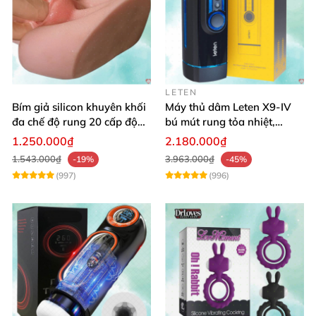
LETEN
Bím giả silicon khuyên khối
Máy thủ dâm Leten X9-IV
đa chế độ rung 20 cấp độ
bú mút rung tỏa nhiệt,
thăng hoa cực đã
chống nước
1.250.000₫
2.180.000₫
1.543.000₫
3.963.000₫
-19%
-45%
(997)
(996)