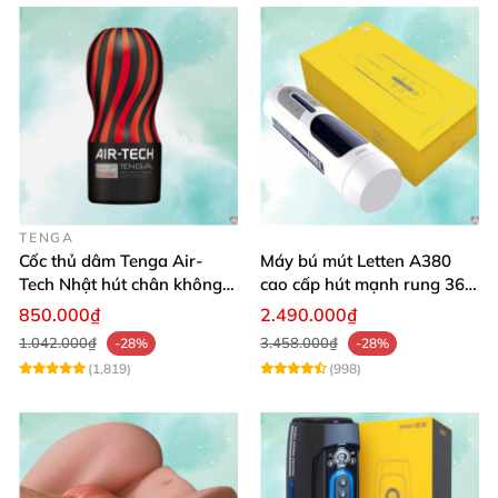
TENGA
Cốc thủ dâm Tenga Air-
Máy bú mút Letten A380
Tech Nhật hút chân không
cao cấp hút mạnh rung 360
cực đã
độ
850.000₫
2.490.000₫
1.042.000₫
3.458.000₫
-28%
-28%
(1,819)
(998)