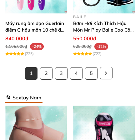
BAILE
Máy rung âm đạo Guerlain
Bơm Hơi Kích Thích Hậu
điểm G hậu môn 10 chế độ
Môn Mr Play Baile Cao Cấp
mạnh mẽ
Dễ Dùng
840.000₫
550.000₫
1.105.000₫
625.000₫
-24%
-12%
(725)
(722)
1
2
3
4
5
📂 Sextoy Nam