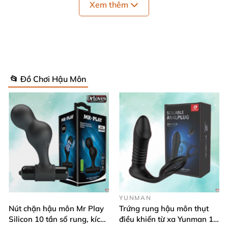
Xem thêm
📂 Đồ Chơi Hậu Môn
Kiểu dáng sang trọng
và bắt mắt
Phích cắm hậu môn có chuông
được
thiết kế như
một món trang sức lấp lánh
bởi đá
và inox
. Sự kết
hợp hoàn hảo này tạo ra một sản phẩm đẹp mắt
và
sang trọng
, làm chị em yêu phụ kiện tình dục phải
mê mẩn
. Sự sáng bóng
và lấp lánh như là một liều
thuốc kích thích khiến chàng trai
của bạn thêm phần
YUNMAN
sung mãn trước khi bước vào cuộc yêu.
Nút chặn hậu môn Mr Play
Trứng rung hậu môn thụt
Silicon 10 tần số rung, kích
điều khiển từ xa Yunman 12