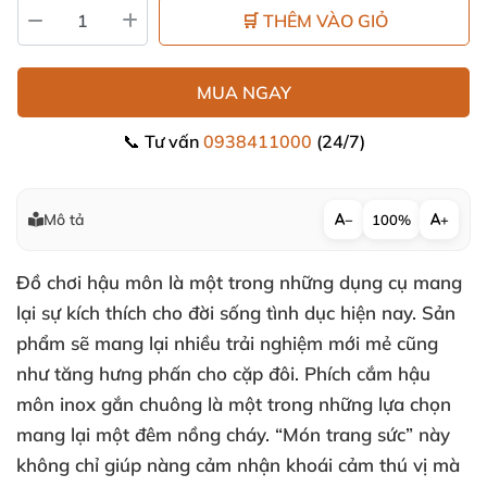
🛒 THÊM VÀO GIỎ
MUA NGAY
📞 Tư vấn
0938411000
(24/7)
Mô tả
−
100%
+
Đồ chơi hậu môn là một trong
những dụng cụ mang
lại sự kích thích cho đời sống tình dục
hiện nay
. Sản
phẩm
sẽ mang lại nhiều trải nghiệm mới mẻ
cũng
như tăng hưng phấn cho cặp đôi
.
Phích cắm hậu
môn inox gắn chuông
là một trong
những lựa chọn
mang lại một đêm nồng cháy
. “Món trang sức” này
không chỉ giúp nàng cảm nhận khoái cảm thú vị
mà