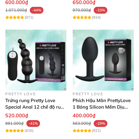
mại
Mạnh Mẽ Êm Ái
600.000₫
650.000₫
của bạn.
1.071.000₫
970.000₫
-44%
-33%
(871)
(834)
PRETTY LOVE
PRETTY LOVE
Trứng rung Pretty Love
Phích Hậu Môn PrettyLove
Special Anal 12 chế độ rung
1 Bóng Silicon Mềm Dịu
mạnh mẽ
Kích Thích Đê Mê
520.000₫
400.000₫
881.000₫
563.000₫
-41%
-29%
(826)
(821)