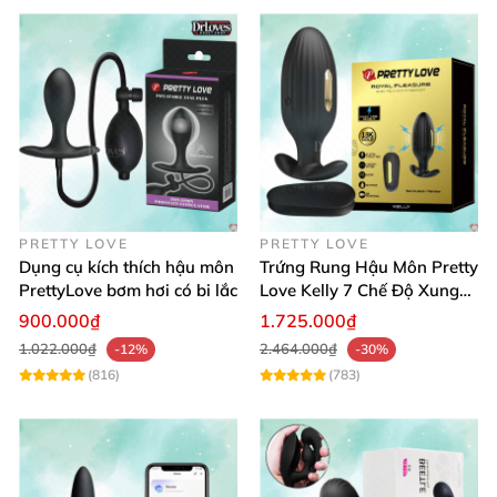
PRETTY LOVE
PRETTY LOVE
Dụng cụ kích thích hậu môn
Trứng Rung Hậu Môn Pretty
PrettyLove bơm hơi có bi lắc
Love Kelly 7 Chế Độ Xung
Điện Kích Thích
900.000₫
1.725.000₫
1.022.000₫
2.464.000₫
-12%
-30%
(816)
(783)