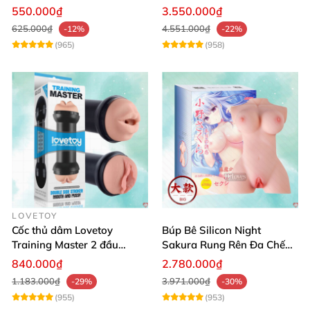
Gợi Cảm
Rung App
550.000₫
3.550.000₫
625.000₫
4.551.000₫
-12%
-22%
(965)
(958)
LOVETOY
Cốc thủ dâm Lovetoy
Búp Bê Silicon Night
Training Master 2 đầu
Sakura Rung Rên Đa Chế
silicon nguyên khối dễ dùng
Độ Cao Cấp
840.000₫
2.780.000₫
1.183.000₫
3.971.000₫
-29%
-30%
(955)
(953)