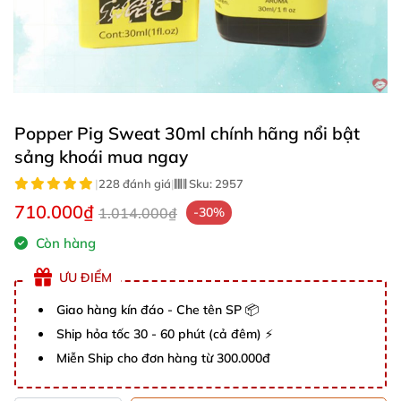
Popper Pig Sweat 30ml chính hãng nổi bật
sảng khoái mua ngay
|
228 đánh giá
|
Sku:
2957
710.000₫
1.014.000₫
-30%
Còn hàng
ƯU ĐIỂM
Giao hàng kín đáo - Che tên SP 📦
Ship hỏa tốc 30 - 60 phút (cả đêm) ⚡
Miễn Ship cho đơn hàng từ 300.000đ