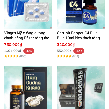
Viagra Mỹ cường dương
Chai hít Popper C4 Plus
chính hãng Pfizer tăng thời
Blue 10ml kích thích tăng
gian quan hệ nam giới
khoái cảm giới tính
750.000₫
320.000₫
1.071.000₫
552.000₫
-30%
-42%
(850)
(844)