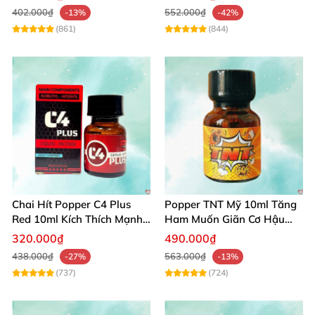
402.000₫
552.000₫
-13%
-42%
(861)
(844)
Chai Hít Popper C4 Plus
Popper TNT Mỹ 10ml Tăng
Red 10ml Kích Thích Mạnh
Ham Muốn Giãn Cơ Hậu
Mẽ Đam Mê
Môn Thảo Dược
320.000₫
490.000₫
438.000₫
563.000₫
-27%
-13%
(737)
(724)