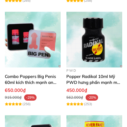
(265)
(258)
PWD
Combo Poppers Big Penis
Popper Radikal 10ml Mỹ
60ml kích thích mạnh an
PWD hưng phấn mạnh mẽ,
toàn cho cả Top Bot
ít tác dụng phụ
650.000₫
450.000₫
915.000₫
562.000₫
-29%
-20%
(256)
(253)