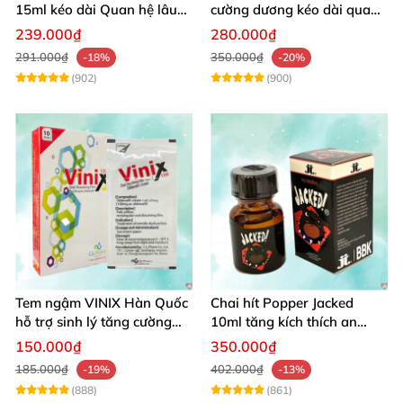
15ml kéo dài Quan hệ lâu
cường dương kéo dài quan
hiệu quả nhanh
hệ an toàn cho phái mạnh
239.000₫
280.000₫
291.000₫
350.000₫
-18%
-20%
(902)
(900)
Tem ngậm VINIX Hàn Quốc
Chai hít Popper Jacked
hỗ trợ sinh lý tăng cường
10ml tăng kích thích an
sức khỏe
toàn
150.000₫
350.000₫
185.000₫
402.000₫
-19%
-13%
(888)
(861)