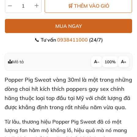
🛒 THÊM VÀO GIỎ
MUA NGAY
📞 Tư vấn
0938411000
(24/7)
Mô tả
−
100%
+
Popper Pig Sweat vàng 30ml
là một trong
những
dòng chai hít kích thích poppers gay sex chính
hãng thuộc loại top đầu tại Mỹ
với chất lượng
đã
được khẳng định trong
rất nhiều năm vừa qua
.
Từ lâu
, thương hiệu Popper Pig Sweat đã có một
lượng fan hâm mộ khổng lồ
, hiệu quả
mà nó mang