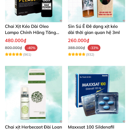
Chai Xịt Kéo Dài Oleo
Sìn Sú Ê Đê dạng xịt kéo
Lampo Chính Hãng Tăng
dài thời gian quan hệ 3ml
Cường Sinh Lý Nam
480.000₫
260.000₫
800.000₫
388.000₫
-40%
-33%
(961)
(932)
Chai xịt Herbecaot Đài Loan
Maxxsat 100 Sildenafil