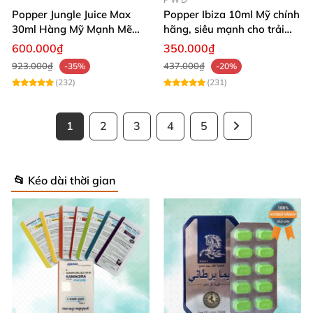
Popper Jungle Juice Max
Popper Ibiza 10ml Mỹ chính
30ml Hàng Mỹ Mạnh Mẽ
hãng, siêu mạnh cho trải
Tạo Khoái Cảm
nghiệm bùng nổ
600.000₫
350.000₫
923.000₫
437.000₫
-35%
-20%
(232)
(231)
1
2
3
4
5
📂 Kéo dài thời gian