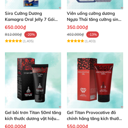
Siro Cường Dương
Viên uống cường dương
Kamagra Oral Jelly 7 Gói
Ngựa Thái tăng cường sinh
Hương Trái Cây Tăng
lý nam hộp 10 viên
650.000₫
350.000₫
Cường Sinh Lý Nam
812.000₫
402.000₫
-20%
-13%
(1,405)
(1,403)
Gel bôi trơn Titan 50ml tăng
Gel Titan Provocative đỏ
kích thước dương vật hiệu
chính hãng tăng kích thước
quả
dương vật nam nhanh
600.000₫
550.000₫