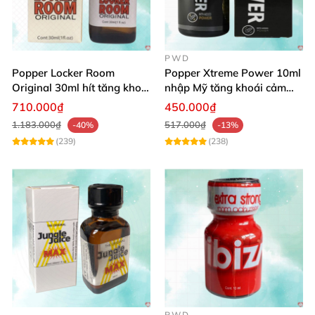
PWD
Popper Locker Room
Popper Xtreme Power 10ml
Original 30ml hít tăng khoái
nhập Mỹ tăng khoái cảm
cảm Mỹ
quan hệ hiệu quả nhanh
710.000₫
450.000₫
1.183.000₫
517.000₫
-40%
-13%
(239)
(238)
PWD