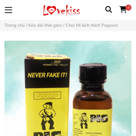
0
Trang chủ
/
Kéo dài thời gian
/
Chai hít kích thích Poppers