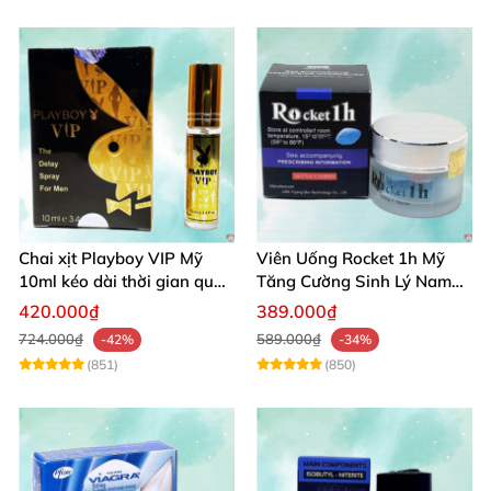
Chai xịt Playboy VIP Mỹ
Viên Uống Rocket 1h Mỹ
10ml kéo dài thời gian quan
Tăng Cường Sinh Lý Nam
hệ hiệu quả nhanh
Hỗ Trợ Cương Cứng
420.000₫
389.000₫
724.000₫
589.000₫
-42%
-34%
(851)
(850)