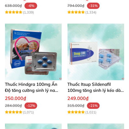
chóng
638.000₫
794.000₫
-6%
-31%
(1,339)
(1,334)
Thuốc Hindgra 100mg Ấn
Thuốc Itsup Sildenafil
Độ tăng cường sinh lý nam
100mg tăng sinh lý kéo dài
chống xuất tinh
thời gian cho nam giới
250.000₫
249.000₫
284.000₫
315.000₫
-12%
-21%
(1,071)
(1,021)