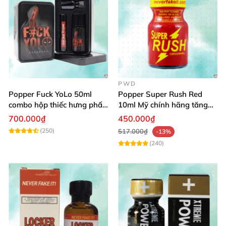
PWD
Popper Fuck YoLo 50ml
Popper Super Rush Red
combo hộp thiếc hưng phấn
10ml Mỹ chính hãng tăng
mạnh mẽ
khoái cảm nhanh
700.000₫
450.000₫
(250)
517.000₫
-13%
(240)