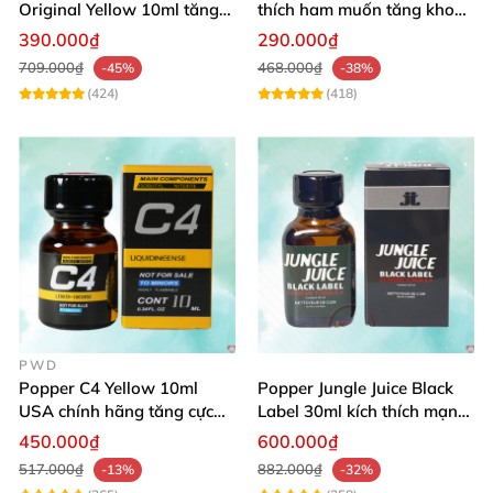
Original Yellow 10ml tăng
thích ham muốn tăng khoái
ham muốn mạnh
cảm mạnh
390.000₫
290.000₫
709.000₫
468.000₫
-45%
-38%
(424)
(418)
PWD
Popper C4 Yellow 10ml
Popper Jungle Juice Black
USA chính hãng tăng cực
Label 30ml kích thích mạnh
khoái mạnh mẽ
mẽ cực đỉnh
450.000₫
600.000₫
517.000₫
882.000₫
-13%
-32%