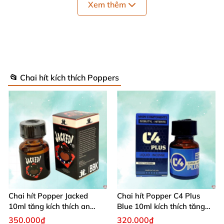
trường.
Xem thêm
📂 Chai hít kích thích Poppers
Chai hít Popper Jacked
Chai hít Popper C4 Plus
10ml tăng kích thích an
Blue 10ml kích thích tăng
toàn
khoái cảm giới tính
350.000₫
320.000₫