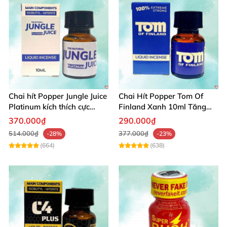
Chai hít Popper Jungle Juice
Chai Hít Popper Tom Of
Platinum kích thích cực
Finland Xanh 10ml Tăng
mạnh
Ham Muốn Hậu Môn
370.000₫
290.000₫
514.000₫
377.000₫
-28%
-23%
(664)
(638)