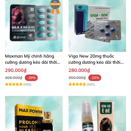
Maxman Mỹ chính hãng
Viga New 20mg thuốc
cường dương kéo dài thời
cường dương kéo dài thời
gian chống xuất tinh sớm
gian chống xuất tinh
290.000₫
280.000₫
406.000₫
350.000₫
-29%
-20%
(999)
(995)