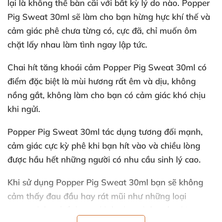
lại là không thể bàn cãi
với bất kỳ lý do nào.
Popper
Pig Sweat 30ml
sẽ làm cho bạn hừng hực khí thế
và
cảm giác phê chưa từng có
, cực đã
, chỉ muốn ôm
chặt lấy nhau
làm tình ngay lập tức
.
Chai hít tăng khoái cảm Popper Pig Sweat 30ml có
điểm
đặc biệt là mùi hương
rất êm
và dịu
, không
nồng gắt
, không làm cho bạn có cảm giác khó chịu
khi ngửi
.
Popper Pig Sweat 30ml tác dụng
tương đối mạnh
,
cảm giác cực kỳ phê khi bạn hít vào
và chiều lòng
được hầu hết
những người có nhu cầu sinh lý cao
.
Khi sử dụng Popper Pig Sweat 30ml bạn
sẽ không
cảm thấy đau đầu hay rát mũi như
những loại
popper kém chất lượng khác đang bán trên thị