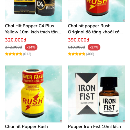
Chai Hít Popper C4 Plus
Chai hít popper Rush
Yellow 10ml kích thích tăng
Original đỏ tăng khoái cảm
ham muốn nhanh
quan hệ mạnh
320.000₫
390.000₫
372.000₫
619.000₫
-14%
-37%
(613)
(466)
Chai hít Popper Rush
Popper Iron Fist 10ml kích