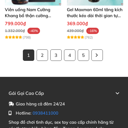
Viên uống Nam Cường
Gel Maxman 60ml tăng kích
Khang bổ thận cường
thước kéo dài thời gian tự
dương dài lâu sung mãn
nhiên
799.000₫
369.000₫
1.332.000₫
439.000₫
-40%
-16%
(798)
(762)
1
2
3
4
5
Gái Gọi Cao Cấp
Giao hàng cả đêm 24/24
Hotline:
0938411000
Shop đồ chơi tình dục, sex toy cao cấp chính hãng từ