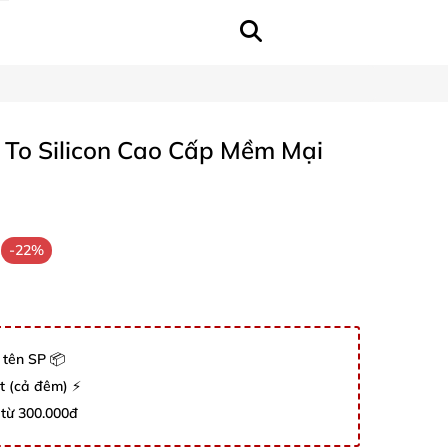
To Silicon Cao Cấp Mềm Mại
-22%
 tên SP 📦
út (cả đêm) ⚡
 từ 300.000đ