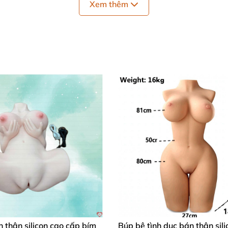
Xem thêm
Âm Đạo Giả Mông To Mềm Mại
tại chuyentinh.vn
ại
, mô phỏng đúng kích thước chuẩn
của người con gái t
àm tình.Vòng mông căng tròn
, mịn màng cực hấp dẫn cu
người thật.
To Mềm Mại
p người dùng hài lòng về chức năng
mà nó mạng lại :
 độ se khít cao
, xung quanh
và cả bên trong thành lỗ âm
 thân silicon cao cấp bím
Búp bê tình dục bán thân sili