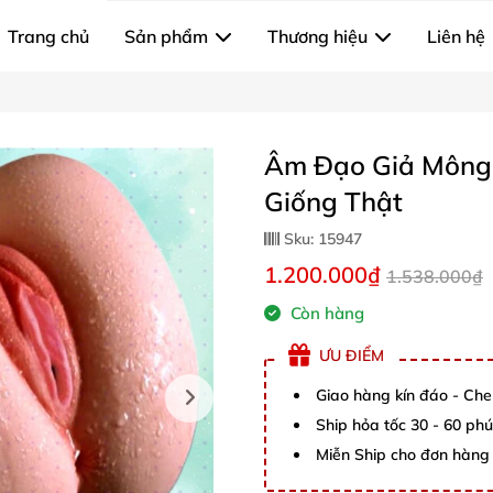
Trang chủ
Sản phẩm
Thương hiệu
Liên hệ
Âm Đạo Giả Mông 
Giống Thật
Sku:
15947
1.200.000₫
1.538.000₫
Còn hàng
ƯU ĐIỂM
Giao hàng kín đáo - Che
Ship hỏa tốc 30 - 60 ph
Miễn Ship cho đơn hàng