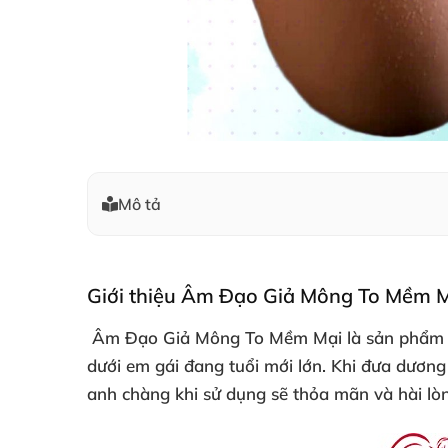
Mô tả
Giới thiệu
Âm Đạo Giả Mông To Mềm M
Âm Đạo Giả Mông To Mềm Mại
là sản phẩ
dưới em gái đang tuổi mới lớn
.
Khi đưa dương
anh chàng khi sử dụng
sẽ thỏa mãn
và hài l