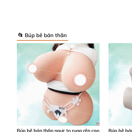
📂 Búp bê bán thân
Vòng 3 nóng bỏng
với chất liệu silicon mềm m
khoái cảm
và hưng phấn cao nhất trong lúc l
đường ” cửa sau”
với làn da hồng hào như da 
Cấu tạo hoàn hảo Âm Đạo Giả Mông 
Sản phẩm
được cấu tạo vô cùng
đặc biệt giú
Lỗ âm đạo :
Nhỏ nhắn
, co giãn cực tốt
và
đạo thật
của chị em phụ nữ
Búp bê bán thân ngực to rung rên cao
Búp bê bán