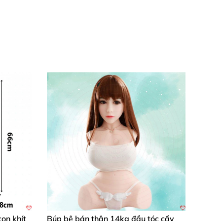
rinh nguyên
, giúp
các anh dễ dàng đạt
được
ốn hút
các anh như
được ân ái
với nàng qua
 đạo
được gắn nhiều hột nhỏ giống như âm
con khít
Búp bê bán thân 14kg đầu tóc cấy