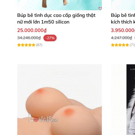
Người có vợ
nhưng lại phải đi công tác xa
Búp bê tình dục cao cấp giống thật
Búp bê tìn
Vợ trong thời kì sinh đẻ
nữ mới lớn 1m50 silicon
kích thích
25.000.000₫
3.950.000
34.246.000₫
4.247.000₫
-27%
(87)
(71
Âm Đạo Giả Mông To Mềm Mại mang đế
Khác
với cách thủ dâm thông thường
, việc s
khác nhau
. Điều này đem lại
những cảm giác
Tư thế quan hệ từ sau "Doggy"
để đưa dư
kìm hãm
được
và liên tục xuất tinh trong
Với tư thế truyền thống bạn
có thể đặt ú