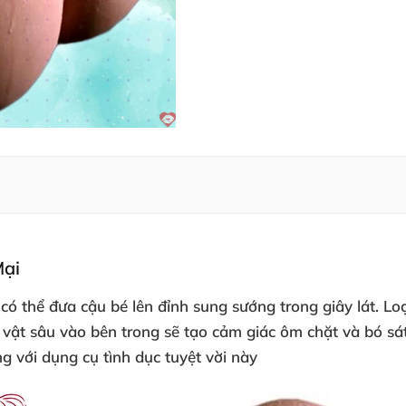
ại
m
có thể đưa cậu bé lên đỉnh sung sướng trong giây lát
. Lo
 vật sâu vào bên trong
sẽ tạo cảm giác ôm chặt
và bó sá
òng
với dụng cụ tình dục tuyệt vời này