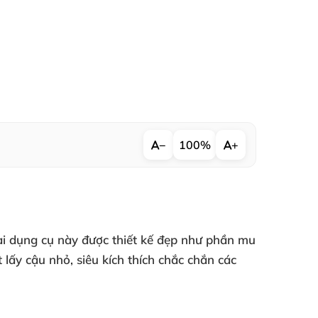
−
100%
+
ại dụng cụ này
được thiết kế đẹp như phần mu
t lấy cậu nhỏ
, siêu kích thích chắc chắn
các