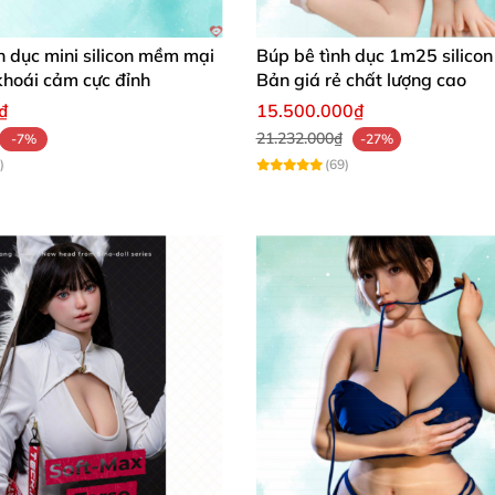
 nhà
, không
được đáp ứng nhu cầu tình dục
h dục mini silicon mềm mại
Búp bê tình dục 1m25 silicon
 khoái cảm cực đỉnh
Bản giá rẻ chất lượng cao
₫
15.500.000₫
21.232.000₫
-7%
-27%
Phù hợp
với
mọi đối tượng
)
(69)
n trải nghiệm mới lạ
ử dụng
Âm Đạo Giả Mông To Mềm Mại
giúp nam giới
có t
 mới mẻ
,
những khoái cảm tuyệt vời hơn cho người sử dụ
ơng vật vào sâu bên trong âm đạo giả
với một bờ mông t
 sự sung sướng tột độ.
p bờ mông xuống đất
sau đó đút dương vật vào
và liên tụ