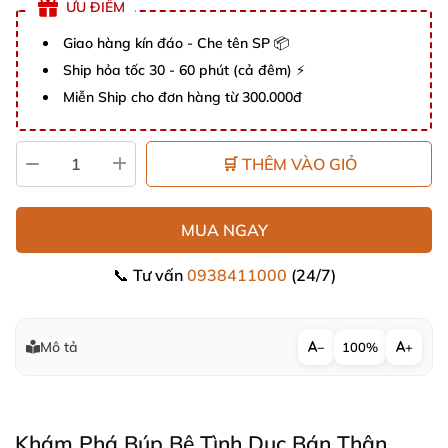
ƯU ĐIỂM
Giao hàng kín đáo - Che tên SP 📦
Ship hỏa tốc 30 - 60 phút (cả đêm) ⚡
Miễn Ship cho đơn hàng từ 300.000đ
🛒 THÊM VÀO GIỎ
MUA NGAY
📞 Tư vấn
0938411000
(24/7)
Mô tả
−
100%
+
Khám Phá Búp Bê Tình Dục Bán Thân