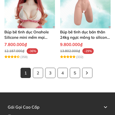
Búp bê tình dục Onahole
Búp bê tình dục bán thân
Silicone mini mềm mại
24kg ngực mông to silicon y
54cm
tế siêu thật
7.800.000₫
9.800.000₫
12.187.000₫
13.802.000₫
-36%
-29%
(358)
(332)
1
2
3
4
5
Gái Gọi Cao Cấp