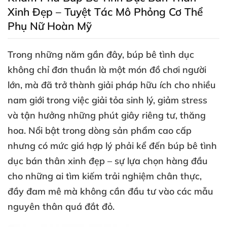
Xinh Đẹp – Tuyệt Tác Mô Phỏng Cơ Thể
Phụ Nữ Hoàn Mỹ
Trong
những năm gần đây
, búp bê tình dục
không chỉ đơn thuần là một món đồ chơi người
lớn
,
mà
đã trở thành
giải pháp hữu ích cho nhiều
nam giới
trong việc giải tỏa sinh lý
, giảm stress
và tận hưởng
những phút giây
riêng tư
, thăng
hoa
. Nổi bật trong dòng sản phẩm cao cấp
nhưng có mức giá hợp lý phải kể đến
búp bê tình
dục bán thân xinh đẹp
– sự lựa chọn hàng đầu
cho
những ai tìm kiếm trải nghiệm chân thực
,
đầy đam mê
mà không cần đầu tư vào
các mẫu
nguyên thân
quá đắt đỏ.