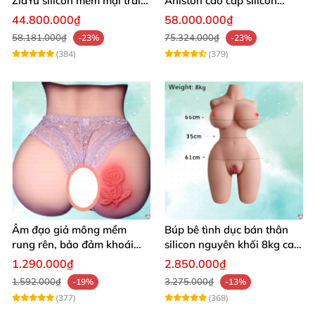
ZiaYu silicon mềm mại trải
Aniston cao cấp silicon
nghiệm thật
mềm mại giá tốt
44.800.000₫
58.000.000₫
58.181.000₫
75.324.000₫
-23%
-23%
(384)
(379)
Âm đạo giả mông mềm
Búp bê tình dục bán thân
rung rên, bảo đảm khoái
silicon nguyên khối 8kg cao
cảm vượt trội
cấp mô phỏng người thật
1.290.000₫
2.850.000₫
1.592.000₫
3.275.000₫
-19%
-13%
(377)
(368)