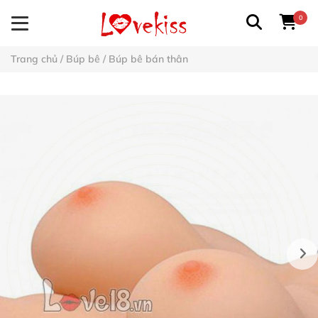
0
Trang chủ
/
Búp bê
/
Búp bê bán thân