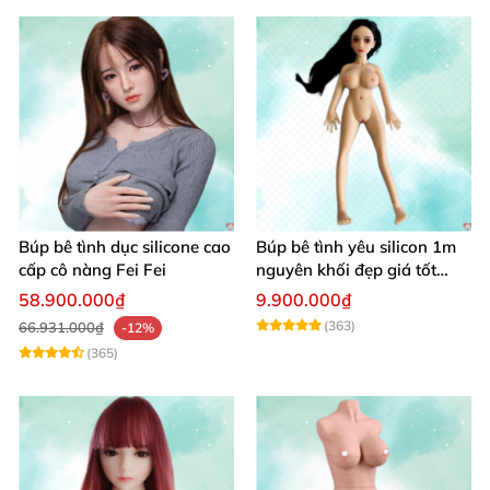
Búp bê tình dục silicone cao
Búp bê tình yêu silicon 1m
cấp cô nàng Fei Fei
nguyên khối đẹp giá tốt
giao nhanh
58.900.000₫
9.900.000₫
(363)
66.931.000₫
-12%
(365)