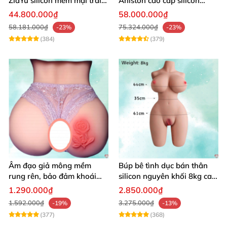
ZiaYu silicon mềm mại trải
Aniston cao cấp silicon
nghiệm thật
mềm mại giá tốt
44.800.000₫
58.000.000₫
58.181.000₫
75.324.000₫
-23%
-23%
(384)
(379)
Âm đạo giả mông mềm
Búp bê tình dục bán thân
rung rên, bảo đảm khoái
silicon nguyên khối 8kg cao
cảm vượt trội
cấp mô phỏng người thật
1.290.000₫
2.850.000₫
1.592.000₫
3.275.000₫
-19%
-13%
(377)
(368)