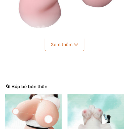
Xem thêm
Âm đạo giả vòng 3 quyến rũ
tại chuyentinh.vn
Với chất liệu bằng Silicon sản phẩm an toàn
tuyệt
đối cho người sử dụng
mà không hề làm tổn hại da
.
Sản phẩm có độ mềm mịn
, co giãn
, màu sắc khiến
📂 Búp bê bán thân
bạn khó
có thể phân biệt
được đâu là giả đâu là thật
Thiết kế âm đạo giả chổng mông cao cấp vô cùng
quyến rũ
, mềm mại
và kích thích ngay từ ánh mắt
đầu tiên
. Kích thước vừa vặn như một cô gái non nớt
,
mông to
, cùng
với sự khít bóp
, đàn hồi
của lỗ âm đạo