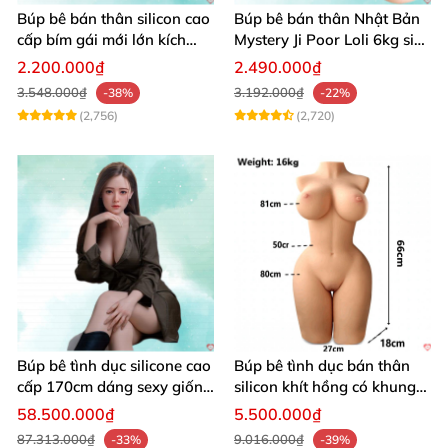
Búp bê bán thân silicon cao
Búp bê bán thân Nhật Bản
cấp bím gái mới lớn kích
Mystery Ji Poor Loli 6kg siêu
thích
thực giá tốt
2.200.000₫
2.490.000₫
3.548.000₫
3.192.000₫
-38%
-22%
(2,756)
(2,720)
Búp bê tình dục silicone cao
Búp bê tình dục bán thân
cấp 170cm dáng sexy giống
silicon khít hồng có khung
thật
16kg
58.500.000₫
5.500.000₫
87.313.000₫
9.016.000₫
-33%
-39%