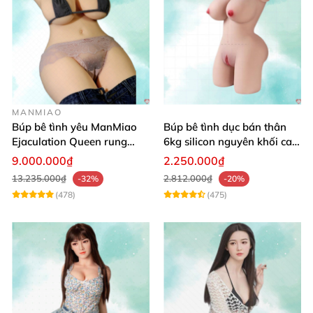
MANMIAO
Búp bê tình yêu ManMiao
Búp bê tình dục bán thân
Ejaculation Queen rung
6kg silicon nguyên khối cao
cảm biến sưởi ấm phun
cấp giá rẻ
9.000.000₫
2.250.000₫
13.235.000₫
2.812.000₫
-32%
-20%
(478)
(475)