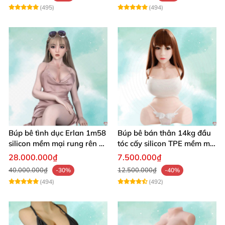
(495)
(494)
Búp bê tình dục Erlan 1m58
Búp bê bán thân 14kg đầu
silicon mềm mại rung rên co
tóc cấy silicon TPE mềm mịn
bóp hấp dẫn
tự nhiên
28.000.000₫
7.500.000₫
40.000.000₫
12.500.000₫
-30%
-40%
(494)
(492)