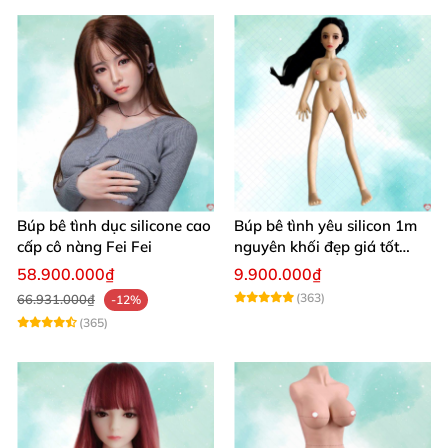
Búp bê tình dục silicone cao
Búp bê tình yêu silicon 1m
cấp cô nàng Fei Fei
nguyên khối đẹp giá tốt
giao nhanh
58.900.000₫
9.900.000₫
(363)
66.931.000₫
-12%
(365)