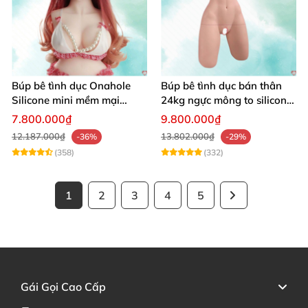
Búp bê tình dục Onahole
Búp bê tình dục bán thân
Silicone mini mềm mại
24kg ngực mông to silicon y
54cm
tế siêu thật
7.800.000₫
9.800.000₫
12.187.000₫
13.802.000₫
-36%
-29%
(358)
(332)
1
2
3
4
5
Gái Gọi Cao Cấp