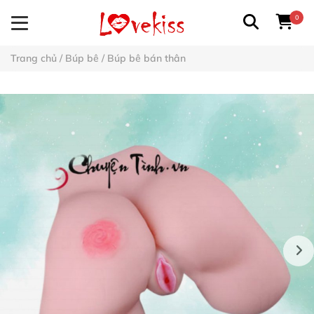
0
Trang chủ
/
Búp bê
/
Búp bê bán thân