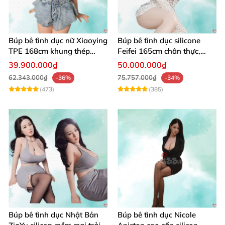
Búp bê tình dục nữ Xiaoying
Búp bê tình dục silicone
TPE 168cm khung thép
Feifei 165cm chân thực,
không gỉ 1:1
sang trọng, âm thanh sống
39.900.000₫
50.000.000₫
động
62.343.000₫
75.757.000₫
-36%
-34%
(473)
(385)
Búp bê tình dục Nhật Bản
Búp bê tình dục Nicole