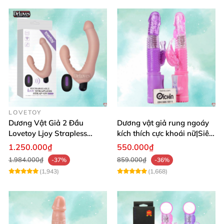
LOVETOY
Dương Vật Giả 2 Đầu
Dương vật giả rung ngoáy
Lovetoy Ljoy Strapless
kích thích cực khoái nữ|Siêu
Rung ĐKTX Siêu Mạnh
phẩm
1.250.000₫
550.000₫
1.984.000₫
859.000₫
-37%
-36%
(1,943)
(1,668)