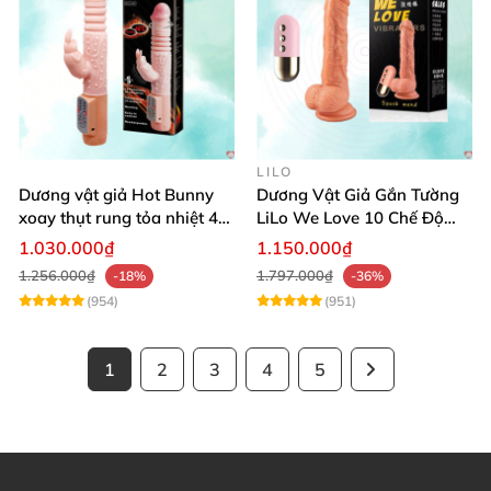
LILO
Dương vật giả Hot Bunny
Dương Vật Giả Gắn Tường
xoay thụt rung tỏa nhiệt 48
LiLo We Love 10 Chế Độ
độ
Rung Nhiệt
1.030.000₫
1.150.000₫
1.256.000₫
1.797.000₫
-18%
-36%
(954)
(951)
1
2
3
4
5