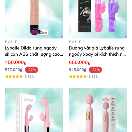
BAILE
BAILE
Lybaile Dildo rung ngoáy
Dương vật giả Lybaile rung
silicon ABS chất lượng cao
ngoáy xoay bi kích thích nữ
kích thước chuẩn
thủ dâm
450.000₫
650.000₫
577.000₫
948.000₫
-22%
-31%
(1,119)
(1,111)