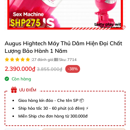
Augus Hightech Máy Thủ Dâm Hiện Đại Chất
Lượng Bảo Hành 1 Năm
|
27 đánh giá
|
Sku:
7714
2.390.000₫
3.855.000₫
-38%
Còn hàng
ƯU ĐIỂM
Giao hàng kín đáo - Che tên SP 📦
Ship hỏa tốc 30 - 60 phút (cả đêm) ⚡
Miễn Ship cho đơn hàng từ 300.000đ