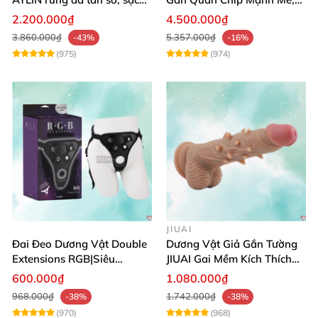
pin chống nước
Điều Khiển Qua App
2.200.000₫
4.500.000₫
3.860.000₫
5.357.000₫
-43%
-16%
(975)
(974)
JIUAI
Đai Đeo Dương Vật Double
Dương Vật Giả Gắn Tường
Extensions RGB|Siêu
JIUAI Gai Mềm Kích Thích
Bền|Cảm Giác Thật
Điểm G Siêu Mượt
600.000₫
1.080.000₫
968.000₫
1.742.000₫
-38%
-38%
(970)
(968)