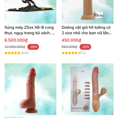
Súng máy ZSex X8-B rung
Dương vật giả hít tường có
thụt, ngụy trang túi xách, 9
2 size nhỏ cho bạn nữ lần
chế độ rung đa dạng
đầu sử dụng
6.500.000₫
450.000₫
10.000.000₫
563.000₫
-35%
-20%
(874)
(871)
MANMIAO