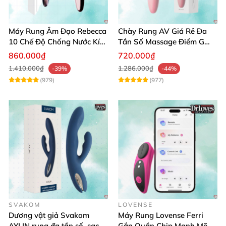
Máy Rung Âm Đạo Rebecca
Chày Rung AV Giá Rẻ Đa
10 Chế Độ Chống Nước Kích
Tần Số Massage Điểm G
Thích Điểm G
Mát Xa Âm Vật
860.000₫
720.000₫
1.410.000₫
1.286.000₫
-39%
-44%
(979)
(977)
SVAKOM
LOVENSE
Dương vật giả Svakom
Máy Rung Lovense Ferri
AYLIN rung đa tần số, sạc
Gắn Quần Chip Mạnh Mẽ,