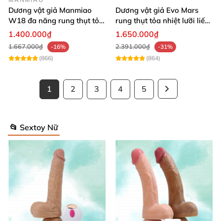
Dương vật giả Manmiao
Dương vật giả Evo Mars
W18 đa năng rung thụt tỏa
rung thụt tỏa nhiệt lưỡi liếm
nhiệt remote hiện đại
massage
1.400.000₫
1.650.000₫
1.667.000₫
2.391.000₫
-16%
-31%
(866)
(864)
1
2
3
4
5
📂 Sextoy Nữ