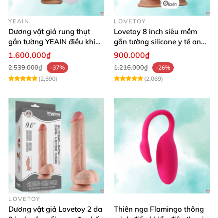
YEAIN
LOVETOY
Dương vật giả rung thụt
Lovetoy 8 inch siêu mềm
gắn tường YEAIN điều khiển
gắn tường silicone y tế an
từ xa
toàn
1.600.000₫
900.000₫
2.539.000₫
1.216.000₫
-37%
-26%
(2,590)
(2,069)
LOVETOY
Dương vật giả Lovetoy 2 da
Thiên nga Flamingo thông