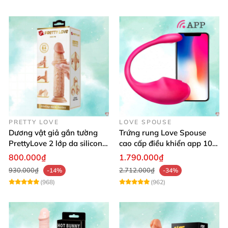
PRETTY LOVE
LOVE SPOUSE
Dương vật giả gắn tường
Trứng rung Love Spouse
PrettyLove 2 lớp da silicon
cao cấp điều khiển app 10
mềm mịn không rung
chế độ rung cực khoái toàn
800.000₫
1.790.000₫
cầu
930.000₫
2.712.000₫
-14%
-34%
(968)
(962)