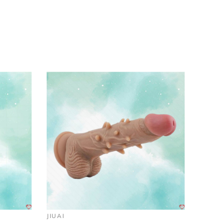
ải nghiệm khoái cảm khó quên
. Sản phẩm
hất lượng vượt trội.
ến
với
DrLoves Shop
– hệ thống cửa hàng
đồ
yệt đối thông tin khách hàng
. Đặt hàng ngay
 lượng cao
và dịch vụ tư vấn tận tình.
JIUAI