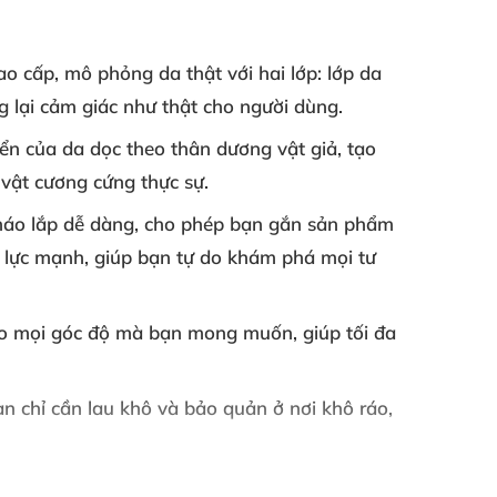
cao cấp
, mô phỏng da thật
với hai lớp: lớp da
g lại cảm giác như thật cho người dùng.
yển
của da dọc theo thân dương vật giả
, tạo
vật cương cứng thực sự.
háo lắp dễ dàng
, cho phép bạn gắn sản phẩm
 lực mạnh
, giúp bạn tự do khám phá
mọi tư
eo
mọi góc độ
mà bạn
mong muốn
, giúp tối đa
ạn chỉ cần lau khô
và bảo quản ở nơi khô ráo
,