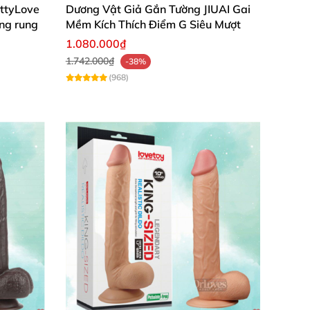
ettyLove
Dương Vật Giả Gắn Tường JIUAI Gai
ông rung
Mềm Kích Thích Điểm G Siêu Mượt
1.080.000₫
1.742.000₫
-38%
(968)