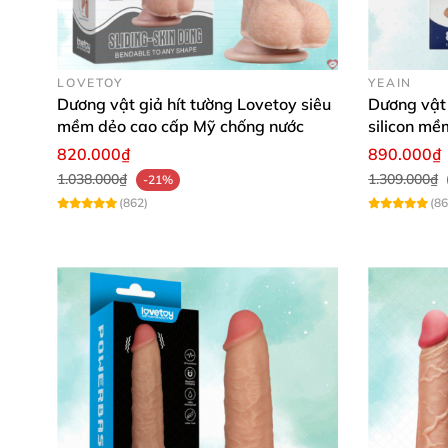
LOVETOY
YEAIN
Dương vật giả hít tường Lovetoy siêu
Dương vật 
mềm dẻo cao cấp Mỹ chống nước
silicon mề
820.000₫
890.000₫
1.038.000₫
1.309.000₫
-21%
(862)
(86