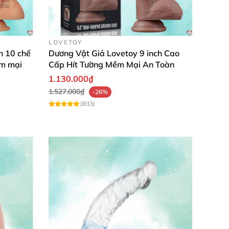
LOVETOY
h 10 chế
Dương Vật Giả Lovetoy 9 inch Cao
ềm mại
Cấp Hít Tường Mềm Mại An Toàn
1.130.000₫
1.527.000₫
-26%
(833)