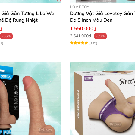
LOVETOY
 Giả Gắn Tường LiLo We
Dương Vật Giả Lovetoy Gắn 
hế Độ Rung Nhiệt
Da 9 Inch Màu Đen
₫
1.550.000₫
2.541.000₫
-36%
-39%
1)
(935)