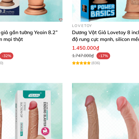
LOVETOY
giả gắn tường Yeain 8.2”
Dương Vật Giả Lovetoy 8 inc
m mại thật
độ rung cực mạnh, silicon m
1.450.000₫
1.747.000₫
-32%
-17%
0)
(836)