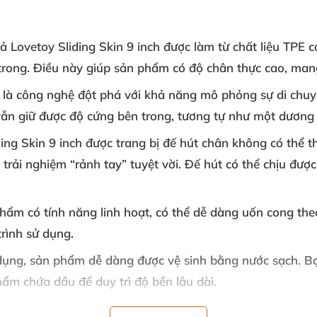
iả Lovetoy Sliding Skin 9 inch
được làm từ chất liệu TPE 
trong
. Điều này giúp sản phẩm có độ chân thực cao
, man
 là công nghệ đột phá
với khả năng mô phỏng sự di chu
vẫn giữ
được độ cứng bên trong
, tương tự như một dương 
ding Skin 9 inch
được trang bị đế hút chân không
có thể t
 trải nghiệm “rảnh tay” tuyệt vời
. Đế hút
có thể chịu
được
phẩm có tính năng linh hoạt
,
có thể dễ dàng uốn cong th
trình sử dụng.
 dụng
, sản phẩm dễ dàng
được vệ sinh bằng nước sạch
. B
hẩm chứa dầu
để duy trì độ bền lâu dài.