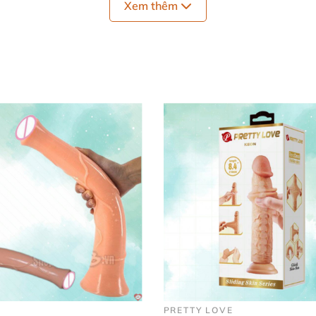
Xem thêm
 4.5 cm.
g hút chân không mạnh mẽ.
ả gắn tường
tuyệt vời về mặt thiết kế
mà còn mang đến tr
i muốn nâng cao đời sống tình dục
với sự chân thực
và c
oy 9 inch ở đâu chính hãng
, uy tín?
n tường
Lovetoy 9 inch chính hãng
và chất lượng
, hãy đ
ung cấp
các sản phẩm chính hãng
, an toàn
và bảo mật
tu
 cửa hàng gần nhất
để trải nghiệm
những sản phẩm chất
PRETTY LOVE