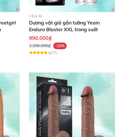
YEAIN
eetgirl
Dương vật giả gắn tường Yeain
o
Enduro Blaster XXL trong suốt
990.000₫
1.286.000₫
-23%
(877)