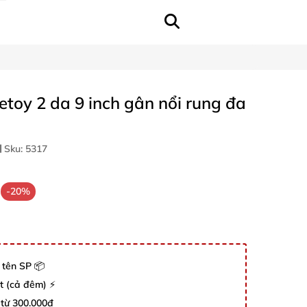
etoy 2 da 9 inch gân nổi rung đa
Sku:
5317
-20%
 tên SP 📦
út (cả đêm) ⚡
 từ 300.000đ