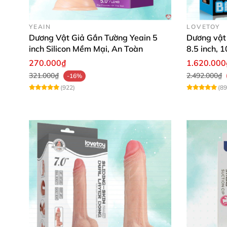
YEAIN
LOVETOY
Dương Vật Giả Gắn Tường Yeain 5
Dương vật
inch Silicon Mềm Mại, An Toàn
8.5 inch, 
270.000₫
1.620.000
321.000₫
2.492.000₫
-16%
(922)
(89