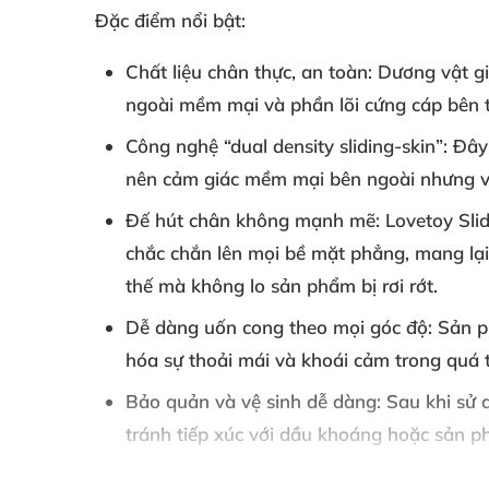
Đặc điểm nổi bật:
Chất liệu chân thực
, an toàn
: Dương vật g
ngoài mềm mại
và phần lõi cứng cáp bên 
Công nghệ “dual density sliding-skin”
: Đây
nên cảm giác mềm mại bên ngoài
nhưng
Đế hút chân không mạnh mẽ
: Lovetoy Sli
chắc chắn lên
mọi bề mặt phẳng
, mang lại
thế
mà không lo sản phẩm bị rơi rớt.
Dễ dàng uốn cong theo
mọi góc độ
: Sản 
hóa sự thoải mái
và khoái cảm trong
quá 
Bảo quản
và vệ sinh dễ dàng
: Sau khi sử
tránh tiếp xúc
với dầu khoáng
hoặc sản p
Thông tin sản phẩm: