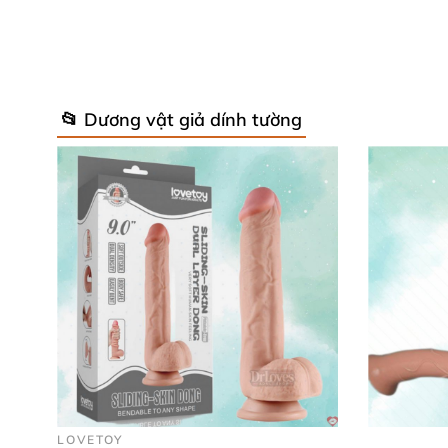
Chất liệu:
TPE cao cấp
, mềm mại.
Kích thước:
Chiều dài 23.5 cm
, đường kính
📂 Dương vật giả dính tường
Màu sắc:
Màu da tự nhiên.
Đế hút:
Có thể tháo lắp dễ dàng
, khả năn
Lovetoy 9 inch không chỉ là một
dương vật gi
này thực sự là lựa chọn hoàn hảo cho
những a
Mua sản phẩm dương vật giả gắn tường Lovet
Nếu bạn đang tìm kiếm một
dương vật giả gắ
chơi tình dục
uy tín
. DrLoves Shop cam kết c
tại website
của DrLoves Shop
hoặc ghé thăm
LOVETOY