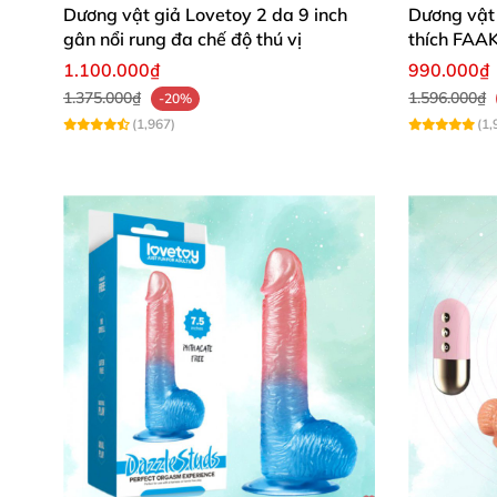
Dương vật giả Lovetoy 2 da 9 inch
Dương vật 
gân nổi rung đa chế độ thú vị
thích FAA
1.100.000₫
990.000₫
1.375.000₫
1.596.000₫
-20%
(1,967)
(1,