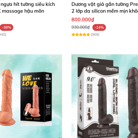
ngựa hít tường siêu kích
Dương vật giả gắn tường Pr
K massage hậu môn
2 lớp da silicon mềm mịn kh
800.000₫
930.000₫
-38%
-14%
945)
(968)