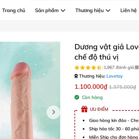
Trang chủ
Sản phẩm
Thương hiệu
Liên hệ
Dương vật giả Lov
chế độ thú vị
|
1,967 đánh giá
|
Thương hiệu:
Lovetoy
1.100.000₫
1.375.000₫
Còn hàng
ƯU ĐIỂM
Giao hàng kín đáo - Che
Ship hỏa tốc 30 - 60 ph
Miễn Ship cho đơn hàng