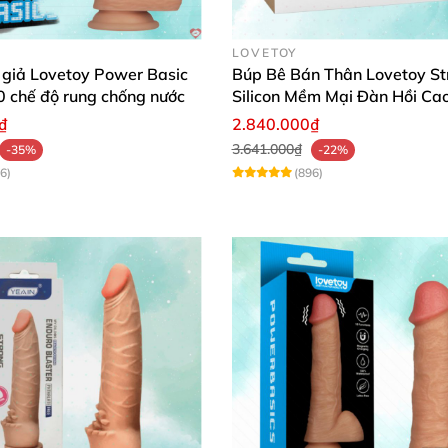
LOVETOY
 giả Lovetoy Power Basic
Búp Bê Bán Thân Lovetoy Str
10 chế độ rung chống nước
Silicon Mềm Mại Đàn Hồi Ca
₫
2.840.000₫
3.641.000₫
-35%
-22%
6)
(896)