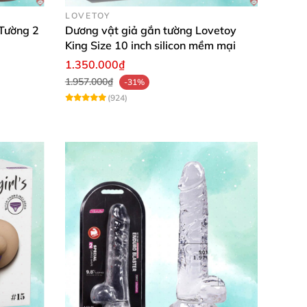
LOVETOY
Tường 2
Dương vật giả gắn tường Lovetoy
King Size 10 inch silicon mềm mại
1.350.000₫
1.957.000₫
-31%
(924)