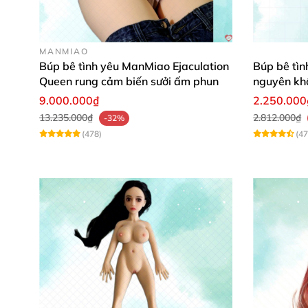
Trọng lượng đóng gói: 13.5kg
Số lượng đóng gói: 1
MANMIAO
Búp bê tình yêu ManMiao Ejaculation
Búp bê tìn
Ngôn ngữ giảng dạy: Nước ngoài
Queen rung cảm biến sưởi ấm phun
nguyên khố
9.000.000₫
2.250.000
Loại điều khiển: Bằng tay
13.235.000₫
2.812.000₫
-32%
(478)
(47
Cho
dù bao bì nhựa: không
Truy vấn chống hàng giả: Nhãn dán chống hà
Quà tặng: Gel bôi trơn
, que hút ẩm
, que phát 
—Video giới thiệu sản phẩm tại sh
—Hình ảnh chụp sản phẩm tại shop