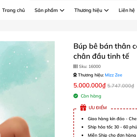
Trang chủ
Sản phẩm
Thương hiệu
Liên hệ
Búp bê bán thân 
chân đầu tinh tế
Sku:
16000
Thương hiệu:
Mizz Zee
5.000.000₫
5.747.000₫
Còn hàng
ƯU ĐIỂM
Giao hàng kín đáo - Che
Ship hỏa tốc 30 - 60 ph
Miễn Ship cho đơn hàng