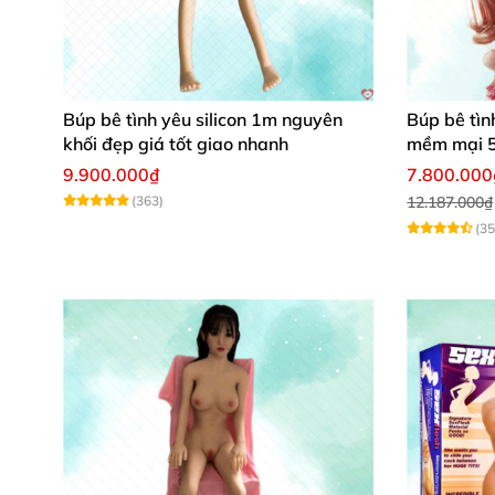
2.Video giới thiệu búp bê bán thân 
Búp bê tình yêu silicon 1m nguyên
Búp bê tìn
khối đẹp giá tốt giao nhanh
mềm mại 
9.900.000₫
7.800.000
3.Hình ảnh giới thiệu búp bê bán t
(363)
12.187.000₫
(35
4.Ảnh chụp sản phẩm búp bê bán th