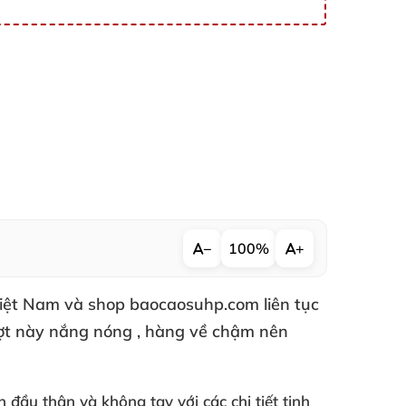
−
100%
+
Việt Nam
và shop baocaosuhp.com liên tục
ợt này nắng nóng
, hàng về chậm nên
ân đầu thân
và không tay
với
các chi tiết tinh