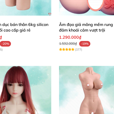
h dục bán thân 6kg silicon
Âm đạo giả mông mềm rung 
i cao cấp giá rẻ
đảm khoái cảm vượt trội
₫
1.290.000₫
1.592.000₫
-20%
-19%
5)
(377)
ng giả Mizzzee
nhiệt
op baocaosuhp.com
 baocaosuhp.com