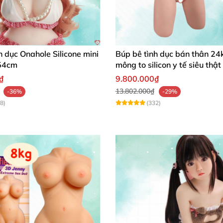
không tay có đầu Mizzzee Nobuyuki 12kg
h dục Onahole Silicone mini
Búp bê tình dục bán thân 24
54cm
mông to silicon y tế siêu thật
₫
9.800.000₫
hân không tay có đầu Mizzzee Nobuyuki 12kg
13.802.000₫
-36%
-29%
8)
(332)
ân không tay có đầu Mizzzee Nobuyuki 12kg