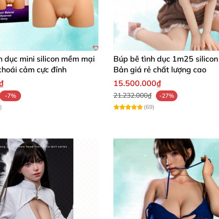
h dục mini silicon mềm mại
Búp bê tình dục 1m25 silicon
 khoái cảm cực đỉnh
Bản giá rẻ chất lượng cao
₫
15.500.000₫
21.232.000₫
-7%
-27%
)
(69)