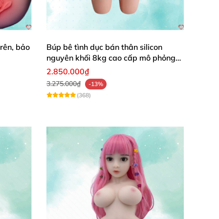
rên, bảo
Búp bê tình dục bán thân silicon
nguyên khối 8kg cao cấp mô phỏng
người thật
2.850.000₫
3.275.000₫
-13%
(368)