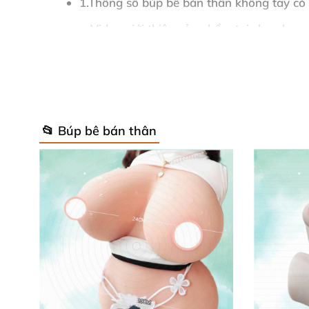
1.Thông số búp bê bán thân không tay c
—Video giới thiệu sản phẩm tại shop ba
—Hình ảnh chụp sản phẩm tại shop baoc
2.Video giới thiệu búp bê bán thân không
3.Hình ảnh giới thiệu búp bê bán thân k
📂 Búp bê bán thân
4.Ảnh chụp sản phẩm búp bê bán thân kh
1.Thông số búp bê bán thân không t
Tên sản phẩm: búp bê bán thân không tay có
Kích thước sản phẩm: 105*25*18CM
Trọng lượng trần
của sản phẩm (KG): 12.5KG