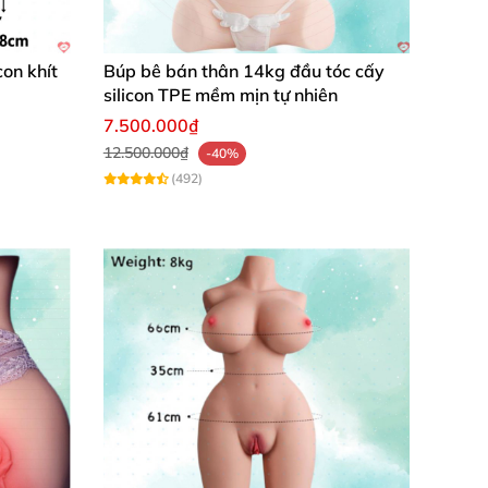
con khít
Búp bê bán thân 14kg đầu tóc cấy
silicon TPE mềm mịn tự nhiên
7.500.000₫
12.500.000₫
-40%
(492)