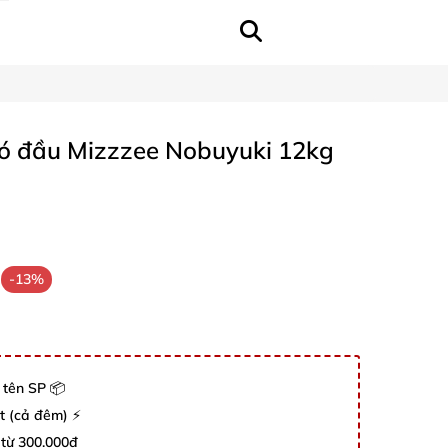
có đầu Mizzzee Nobuyuki 12kg
-13%
 tên SP 📦
út (cả đêm) ⚡
 từ 300.000đ