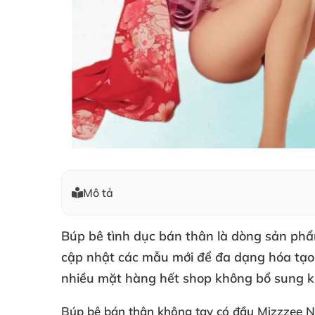
Mô tả
Búp bê tình dục bán thân là dòng sản ph
cập nhật
các mẫu mới
để đa dạng hóa tạ
nhiều mặt hàng hết shop không bổ sung 
Búp bê bán thân không tay có đầu Mizzzee 