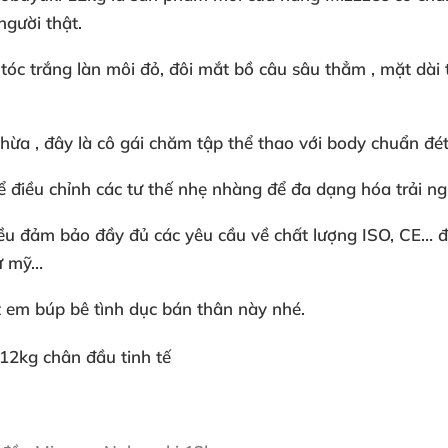
người thật.
tóc trắng làn môi đỏ
, đôi mắt bồ câu sâu thẳm
, mặt dài
thừa
, đây là cô gái chăm tập thể thao
với body chuẩn đét
ể điều chỉnh
các tư thế nhẹ nhàng
để đa dạng hóa trải n
đều đảm bảo đầy đủ
các yêu cầu về chất lượng ISO
, CE… 
từ mỹ…
ết em búp bê tình dục bán thân này
nhé.