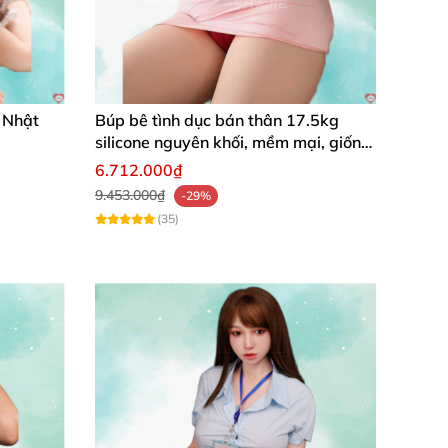
 Nhật
Búp bê tình dục bán thân 17.5kg
silicone nguyên khối, mềm mại, giống
thật, chất lượng cao
6.712.000₫
9.453.000₫
-29%
(35)