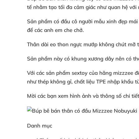
tế
nhằm tạo tối đa cảm giác như quan hệ
với 
Sản phẩm có đầu cô người mẫu xinh đẹp mái 
để
các anh em che chở.
Thân dài eo thon ngực mướp không chút mỡ 
Sản phẩm này có khung xương dây nên
có th
Với
các sản phẩm sextoy
của hãng mizzzee 
như thép không gỉ
, chất liệu TPE nhập khẩu 
Mời
các bạn xem hình ảnh
và thông số chi ti
Danh mục