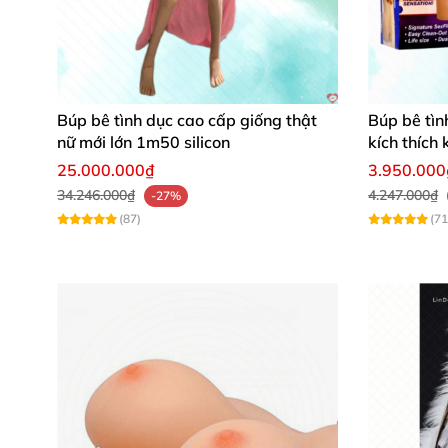
Búp bê tình dục cao cấp giống thật
Búp bê tìn
nữ mới lớn 1m50 silicon
kích thích
25.000.000₫
3.950.000
34.246.000₫
4.247.000₫
-27%
(87)
(71