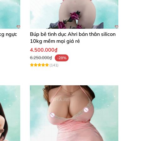
kg ngực
Búp bê tình dục Ahri bán thân silicon
10kg mềm mại giá rẻ
4.500.000₫
6.250.000₫
-28%
(141)