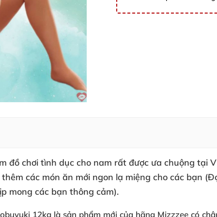
ẩm đồ chơi tình dục cho nam
rất
được ưa chuộng tại 
o thêm
các món ăn mới ngon lạ miệng cho
các bạn (Đ
kịp mong
các bạn thông cảm).
Nobuyuki 12kg là sản phẩm mới
của hãng Mizzzee có ch