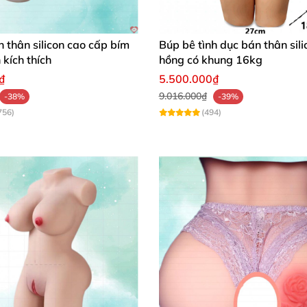
 thân silicon cao cấp bím
Búp bê tình dục bán thân sili
 kích thích
hồng có khung 16kg
₫
5.500.000₫
9.016.000₫
-38%
-39%
756)
(494)
hân: 14CM
g di động bằng kim loại