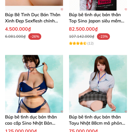
Búp Bê Tình Dục Bán Thân
Búp bê tình dục bán thân
Xinh Đẹp Sexflesh chính
Top Sino Japan siêu mềm
hãng Nhật
nhẹ 25Kg platinum silicone
4.500.000₫
82.500.000₫
6.081.000₫
107.142.000₫
-26%
-23%
(12)
Búp bê tình dục bán thân
Búp bê tình dục bán thân
cao cấp Sino Nhật Bản
Tayu Nhật 88cm mô phỏng
93cm siêu thực
sống động thật
125.000.000₫
75.000.000₫