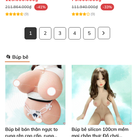
211.864.000₫
111.940.000₫
-41%
-33%
(9)
(9)
1
2
3
4
5
📂 Búp bê
Búp bê bán thân ngực to
Búp bê silicon 100cm mềm
rung rên cao cấp, rung
mại chân thực Đồ chơi