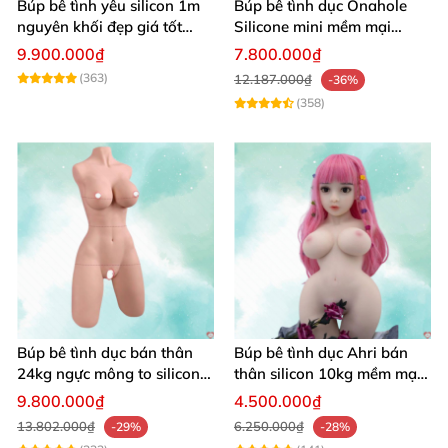
Búp bê tình yêu silicon 1m
Búp bê tình dục Onahole
nguyên khối đẹp giá tốt
Silicone mini mềm mại
giao nhanh
54cm
9.900.000₫
7.800.000₫
(363)
12.187.000₫
-36%
(358)
Búp bê tình dục bán thân
Búp bê tình dục Ahri bán
24kg ngực mông to silicon y
thân silicon 10kg mềm mại
tế siêu thật
giá rẻ
9.800.000₫
4.500.000₫
13.802.000₫
6.250.000₫
-29%
-28%