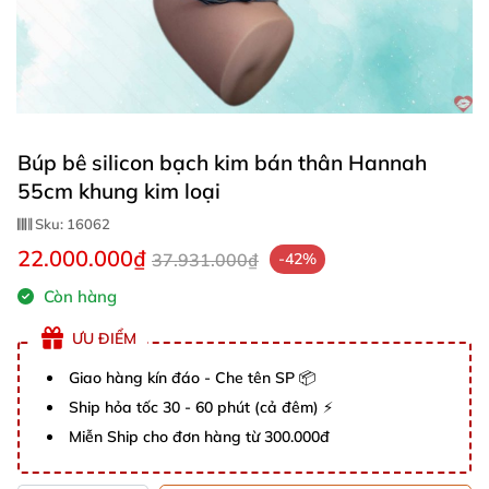
Búp bê silicon bạch kim bán thân Hannah
55cm khung kim loại
Sku:
16062
22.000.000₫
37.931.000₫
-42%
Còn hàng
ƯU ĐIỂM
Giao hàng kín đáo - Che tên SP 📦
Ship hỏa tốc 30 - 60 phút (cả đêm) ⚡
Miễn Ship cho đơn hàng từ 300.000đ