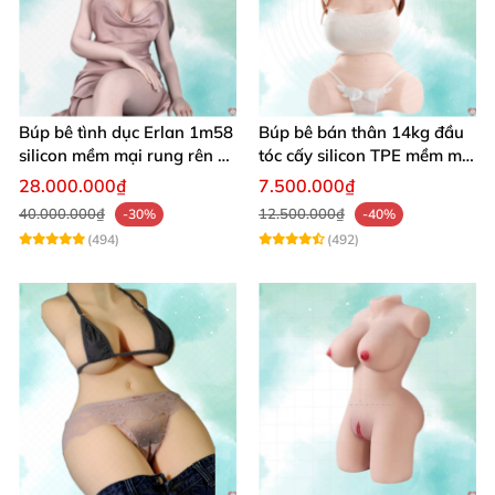
Búp bê tình dục Erlan 1m58
Búp bê bán thân 14kg đầu
silicon mềm mại rung rên co
tóc cấy silicon TPE mềm mịn
bóp hấp dẫn
tự nhiên
28.000.000₫
7.500.000₫
40.000.000₫
12.500.000₫
-30%
-40%
(494)
(492)