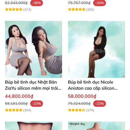
62.343.000₫
75.757.000₫
-36%
-34%
(473)
(385)
Búp bê tình dục Nhật Bản
Búp bê tình dục Nicole
ZiaYu silicon mềm mại trải
Aniston cao cấp silicon
nghiệm thật
mềm mại giá tốt
44.800.000₫
58.000.000₫
58.181.000₫
75.324.000₫
-23%
-23%
(384)
(379)