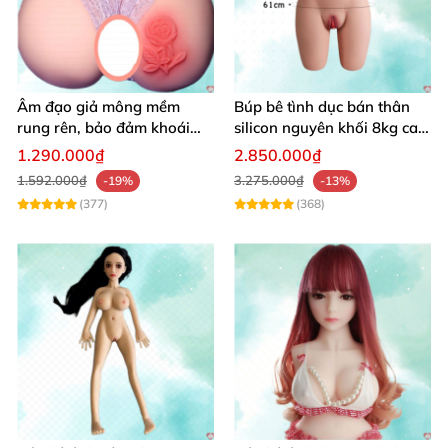
Âm đạo giả mông mềm
Búp bê tình dục bán thân
rung rên, bảo đảm khoái
silicon nguyên khối 8kg cao
cảm vượt trội
cấp mô phỏng người thật
1.290.000₫
2.850.000₫
1.592.000₫
3.275.000₫
-19%
-13%
(377)
(368)