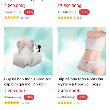
mạnh kích thích
người lớn cao cấp
2.290.000₫
13.500.000₫
2.632.000₫
15.340.000₫
-13%
-12%
(3,499)
(3,498)
Búp bê bán thân silicon cao
Búp bê bán thân Nhật Bản
cấp bím gái mới lớn kích
Mystery Ji Poor Loli 6kg siêu
thích
thực giá tốt
2.200.000₫
2.490.000₫
3.548.000₫
3.192.000₫
-38%
-22%
(2,756)
(2,720)