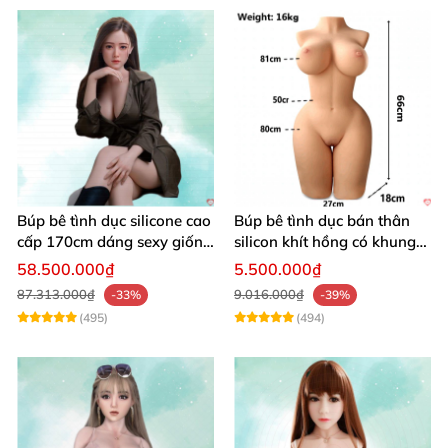
Búp bê tình dục silicone cao
Búp bê tình dục bán thân
cấp 170cm dáng sexy giống
silicon khít hồng có khung
thật
16kg
58.500.000₫
5.500.000₫
87.313.000₫
9.016.000₫
-33%
-39%
(495)
(494)