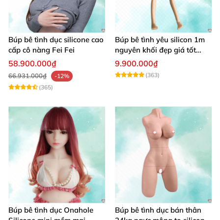
Búp bê tình dục silicone cao
Búp bê tình yêu silicon 1m
cấp cô nàng Fei Fei
nguyên khối đẹp giá tốt
giao nhanh
58.900.000₫
9.900.000₫
(363)
66.931.000₫
-12%
(365)
Búp bê tình dục Onahole
Búp bê tình dục bán thân