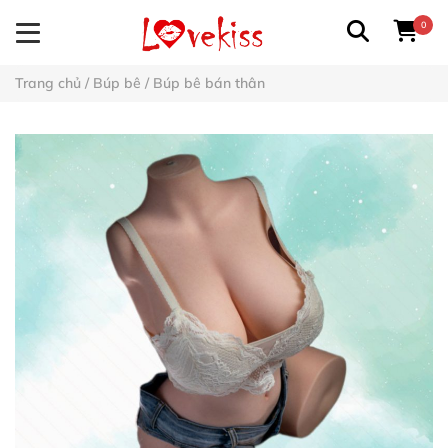
0
Trang chủ
/
Búp bê
/
Búp bê bán thân