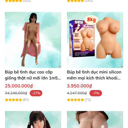
(332)
(141)
Búp bê tình dục cao cấp
Búp bê tình dục mini silicon
giống thật nữ mới lớn 1m50
mềm mại kích thích khoái
silicon
cảm cực đỉnh
25.000.000₫
3.950.000₫
34.246.000₫
4.247.000₫
-27%
-7%
(87)
(71)