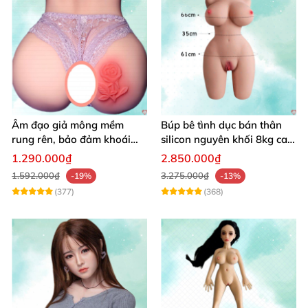
Âm đạo giả mông mềm
Búp bê tình dục bán thân
rung rên, bảo đảm khoái
silicon nguyên khối 8kg cao
cảm vượt trội
cấp mô phỏng người thật
1.290.000₫
2.850.000₫
1.592.000₫
3.275.000₫
-19%
-13%
(377)
(368)