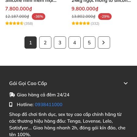
Silicone mini mềm mại
24kg ngực mông to silicon y
54cm
tế siêu thật
7.800.000₫
9.800.000₫
12.187.000₫
13.802.000₫
-36%
-29%
(358)
(332)
1
2
3
4
5
Gái Gọi Cao Cấp
Giao hàng cả đêm 24/24
Hotline:
0938411000
Shop đồ chơi tình dục, sex toy cao cấp chính hãng từ
các thương hiệu hàng đầu: Tenga, Lovense, Lelo,
Satisfyer... Giao hàng nhanh 2h, đóng gói kín đáo, che
tên 100%.