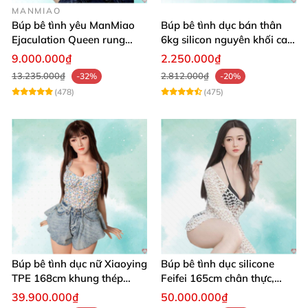
MANMIAO
Búp bê tình yêu ManMiao
Búp bê tình dục bán thân
Ejaculation Queen rung
6kg silicon nguyên khối cao
cảm biến sưởi ấm phun
cấp giá rẻ
9.000.000₫
2.250.000₫
13.235.000₫
2.812.000₫
-32%
-20%
(478)
(475)
Búp bê tình dục nữ Xiaoying
Búp bê tình dục silicone
TPE 168cm khung thép
Feifei 165cm chân thực,
không gỉ 1:1
sang trọng, âm thanh sống
39.900.000₫
50.000.000₫
động