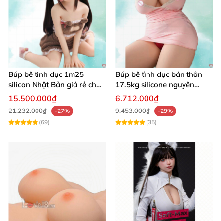
Búp bê tình dục 1m25
Búp bê tình dục bán thân
silicon Nhật Bản giá rẻ chất
17.5kg silicone nguyên
lượng cao
khối, mềm mại, giống thật,
15.500.000₫
6.712.000₫
chất lượng cao
21.232.000₫
9.453.000₫
-27%
-29%
(69)
(35)