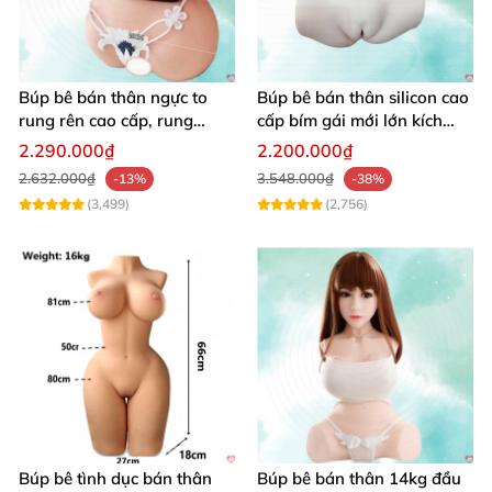
Búp bê bán thân ngực to
Búp bê bán thân silicon cao
rung rên cao cấp, rung
cấp bím gái mới lớn kích
mạnh kích thích
thích
2.290.000₫
2.200.000₫
2.632.000₫
3.548.000₫
-13%
-38%
Búp bê tình dục cao cấp cô vợ quốc dân BBV12 dành cho nam
(3,499)
(2,756)
giới quan hệ tình dục như
với người thật.
Thông tin chi tiết
của Búp bê tình dục cao
cấp cô vợ quốc dân BBV12
Thể loại: Búp bê cao cấp Nhật Bản.
Chất liệu: Silicone bạch kim
, khung xương bằng hợp
kim cao cấp.
Búp bê tình dục bán thân
Búp bê bán thân 14kg đầu