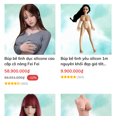
Búp bê tình dục silicone cao
Búp bê tình yêu silicon 1m
cấp cô nàng Fei Fei
nguyên khối đẹp giá tốt
giao nhanh
58.900.000₫
9.900.000₫
(363)
66.931.000₫
-12%
(365)