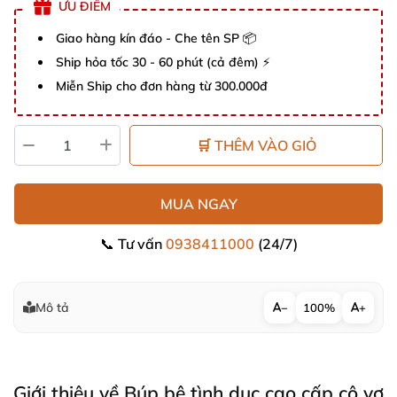
ƯU ĐIỂM
Giao hàng kín đáo - Che tên SP 📦
Ship hỏa tốc 30 - 60 phút (cả đêm) ⚡
Miễn Ship cho đơn hàng từ 300.000đ
🛒 THÊM VÀO GIỎ
MUA NGAY
📞 Tư vấn
0938411000
(24/7)
Mô tả
−
100%
+
Giới thiệu về Búp bê tình dục cao cấp cô vợ