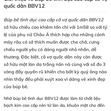
quốc dân BBV12
Búp bê tình dục cao cấp cô vợ quốc dân BBV12
sở hữu chiều cao khiêm tốn chỉ
với 1m58 so
với tỷ
lệ
của phụ nữ Châu Á thích hợp cho
những cánh
mày râu có sở thích muốn
được che chở
, cưng
chiều người yêu có dáng người nhỏ nhắn
, dễ
thương
.
Đặc biệt
, cô vợ quốc dân này còn
được
sở hữu một làn da trắng nõn nà cùng
với số đo 3
vòng đầy quyến rũ khiến cho bất kỳ quý ông nào
nhìn thấy đều phải xuýt xoa vì dáng vẻ xinh đẹp
của búp bê.
Nhờ búp bê tình dục BBV12
được làm từ chất liệu
bạch kim cao cấp nên từ làn da
, khuôn mặt cho đến