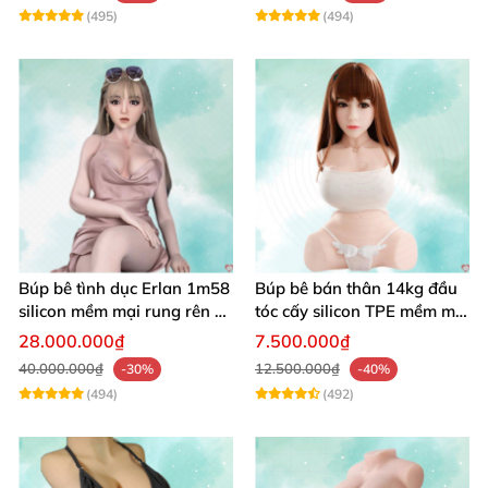
(495)
(494)
Búp bê tình dục Erlan 1m58
Búp bê bán thân 14kg đầu
silicon mềm mại rung rên co
tóc cấy silicon TPE mềm mịn
bóp hấp dẫn
tự nhiên
28.000.000₫
7.500.000₫
40.000.000₫
12.500.000₫
-30%
-40%
(494)
(492)