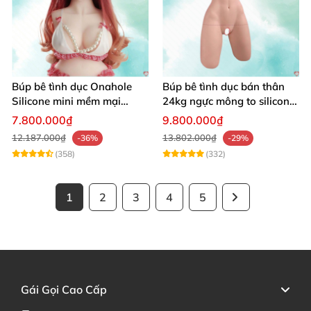
Búp bê tình dục Onahole
Búp bê tình dục bán thân
Silicone mini mềm mại
24kg ngực mông to silicon y
54cm
tế siêu thật
7.800.000₫
9.800.000₫
12.187.000₫
13.802.000₫
-36%
-29%
(358)
(332)
1
2
3
4
5
Gái Gọi Cao Cấp