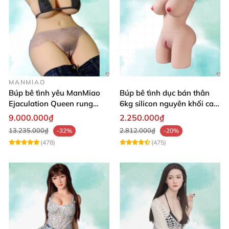
MANMIAO
Búp bê tình yêu ManMiao
Búp bê tình dục bán thân
Ejaculation Queen rung
6kg silicon nguyên khối cao
cảm biến sưởi ấm phun
cấp giá rẻ
9.000.000₫
2.250.000₫
13.235.000₫
2.812.000₫
-32%
-20%
(478)
(475)