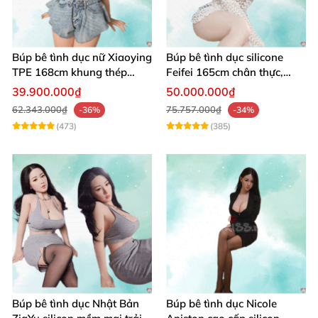
Búp bê tình dục nữ Xiaoying
Búp bê tình dục silicone
TPE 168cm khung thép
Feifei 165cm chân thực,
không gỉ 1:1
sang trọng, âm thanh sống
39.900.000₫
50.000.000₫
động
62.343.000₫
75.757.000₫
-36%
-34%
(473)
(385)
Búp bê tình dục Nhật Bản
Búp bê tình dục Nicole