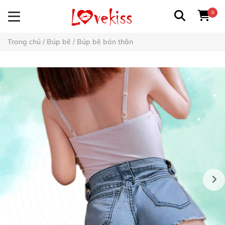
0
Trang chủ
/
Búp bê
/
Búp bê bán thân