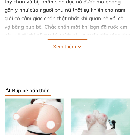
tay chân
và bộ phận sinh dục nó
được mô phỏng
gần y như
của người phụ nữ thật sự khiến cho nam
giới có cảm giác chân thật nhất khi quan hệ
với cô
vợ bằng búp bê
.
Chắc chắn một khi bạn
đã rước em
này về rồi
thì
sẽ cực kỳ thích cô vợ quốc dân xinh đẹp
này ngay cho
mà xem.
Xem thêm
📂 Búp bê bán thân