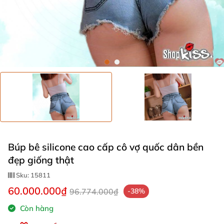
Búp bê silicone cao cấp cô vợ quốc dân bền
đẹp giống thật
Sku:
15811
60.000.000₫
96.774.000₫
-38%
Còn hàng