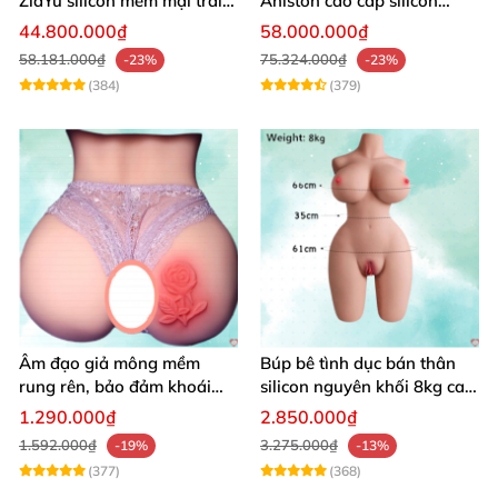
ZiaYu silicon mềm mại trải
Aniston cao cấp silicon
nghiệm thật
mềm mại giá tốt
44.800.000₫
58.000.000₫
58.181.000₫
75.324.000₫
-23%
-23%
(384)
(379)
Âm đạo giả mông mềm
Búp bê tình dục bán thân
rung rên, bảo đảm khoái
silicon nguyên khối 8kg cao
cảm vượt trội
cấp mô phỏng người thật
1.290.000₫
2.850.000₫
1.592.000₫
3.275.000₫
-19%
-13%
(377)
(368)