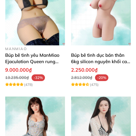
MANMIAO
Búp bê tình yêu ManMiao
Búp bê tình dục bán thân
Ejaculation Queen rung
6kg silicon nguyên khối cao
cảm biến sưởi ấm phun
cấp giá rẻ
9.000.000₫
2.250.000₫
13.235.000₫
2.812.000₫
-32%
-20%
(478)
(475)