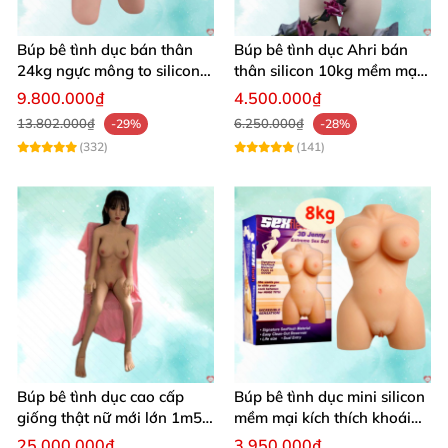
Búp bê tình dục bán thân
Búp bê tình dục Ahri bán
24kg ngực mông to silicon y
thân silicon 10kg mềm mại
tế siêu thật
giá rẻ
9.800.000₫
4.500.000₫
13.802.000₫
6.250.000₫
-29%
-28%
(332)
(141)
Búp bê tình dục cao cấp
Búp bê tình dục mini silicon
giống thật nữ mới lớn 1m50
mềm mại kích thích khoái
silicon
cảm cực đỉnh
25.000.000₫
3.950.000₫