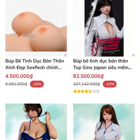
Búp Bê Tình Dục Bán Thân
Búp bê tình dục bán thân
Xinh Đẹp Sexflesh chính
Top Sino Japan siêu mềm
hãng Nhật
nhẹ 25Kg platinum silicone
4.500.000₫
82.500.000₫
6.081.000₫
107.142.000₫
-26%
-23%
(12)