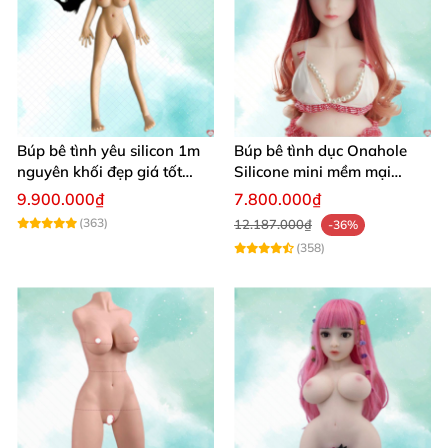
Búp bê tình yêu silicon 1m
Búp bê tình dục Onahole
nguyên khối đẹp giá tốt
Silicone mini mềm mại
giao nhanh
54cm
9.900.000₫
7.800.000₫
(363)
12.187.000₫
-36%
(358)