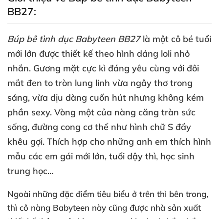
BB27:
Búp bê tình dục Babyteen BB27
là một cô bé tuổi
mới lớn
được thiết kế theo hình dáng loli nhỏ
nhắn
. Gương mặt cực kì đáng yêu cùng
với đôi
mắt đen to tròn lung linh vừa ngây thơ trong
sáng
, vừa dịu dàng cuốn hút
nhưng không kém
phần sexy
. Vòng một
của nàng căng tràn sức
sống
, đường cong cơ thể như hình chữ S đầy
khêu gợi
. Thích hợp cho
những anh em thích hình
mẫu
các em gái mới lớn
, tuổi dậy thì
, học sinh
trung học…
Ngoài
những đặc điểm tiêu biểu ở trên
thì bên trong
,
thì cô nàng Babyteen này
cũng
được nhà sản xuất