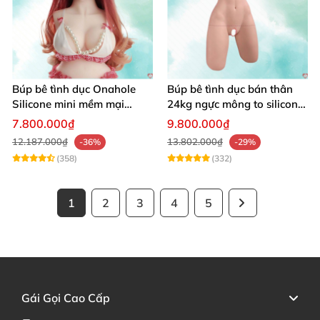
Búp bê tình dục Onahole
Búp bê tình dục bán thân
Silicone mini mềm mại
24kg ngực mông to silicon y
54cm
tế siêu thật
7.800.000₫
9.800.000₫
12.187.000₫
13.802.000₫
-36%
-29%
(358)
(332)
1
2
3
4
5
Gái Gọi Cao Cấp