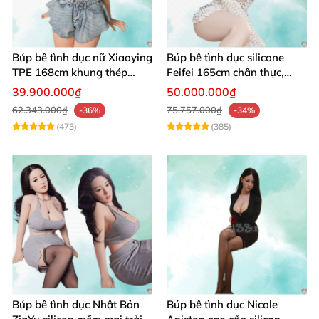
Búp bê tình dục nữ Xiaoying
Búp bê tình dục silicone
TPE 168cm khung thép
Feifei 165cm chân thực,
không gỉ 1:1
sang trọng, âm thanh sống
39.900.000₫
50.000.000₫
động
62.343.000₫
75.757.000₫
-36%
-34%
(473)
(385)
Búp bê tình dục Nhật Bản
Búp bê tình dục Nicole