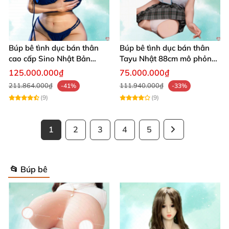
Búp bê tình dục bán thân
Búp bê tình dục bán thân
cao cấp Sino Nhật Bản
Tayu Nhật 88cm mô phỏng
93cm siêu thực
sống động thật
125.000.000₫
75.000.000₫
211.864.000₫
111.940.000₫
-41%
-33%
(9)
(9)
1
2
3
4
5
📂 Búp bê