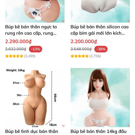
Búp bê bán thân ngực to
Búp bê bán thân silicon cao
rung rên cao cấp, rung
cấp bím gái mới lớn kích
mạnh kích thích
thích
2.290.000₫
2.200.000₫
2.632.000₫
3.548.000₫
-13%
-38%
(3,499)
(2,756)
Búp bê tình dục bán thân
Búp bê bán thân 14kg đầu