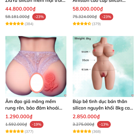
ZiaYu silicon mềm mại trải
Aniston cao cấp silicon
nghiệm thật
mềm mại giá tốt
44.800.000₫
58.000.000₫
58.181.000₫
75.324.000₫
-23%
-23%
(384)
(379)
Âm đạo giả mông mềm
Búp bê tình dục bán thân
rung rên, bảo đảm khoái
silicon nguyên khối 8kg cao
cảm vượt trội
cấp mô phỏng người thật
1.290.000₫
2.850.000₫
1.592.000₫
3.275.000₫
-19%
-13%
(377)
(368)