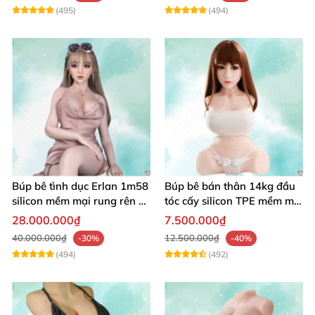
(495)
(494)
Búp bê tình dục Erlan 1m58
Búp bê bán thân 14kg đầu
silicon mềm mại rung rên co
tóc cấy silicon TPE mềm mịn
bóp hấp dẫn
tự nhiên
28.000.000₫
7.500.000₫
40.000.000₫
12.500.000₫
-30%
-40%
(494)
(492)