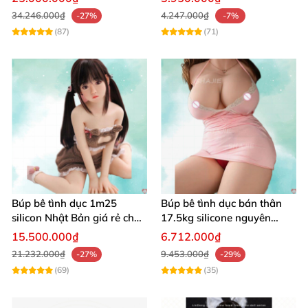
34.246.000₫
4.247.000₫
-27%
-7%
(87)
(71)
Búp bê tình dục 1m25
Búp bê tình dục bán thân
silicon Nhật Bản giá rẻ chất
17.5kg silicone nguyên
lượng cao
khối, mềm mại, giống thật,
15.500.000₫
6.712.000₫
chất lượng cao
21.232.000₫
9.453.000₫
-27%
-29%
(69)
(35)