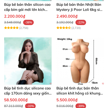
Búp bê bán thân silicon cao
Búp bê bán thân Nhật Bản
cấp bím gái mới lớn kích
Mystery Ji Poor Loli 6kg siêu
thích
thực giá tốt
2.200.000₫
2.490.000₫
3.548.000₫
3.192.000₫
-38%
-22%
(2,756)
(2,720)
Búp bê tình dục silicone cao
Búp bê tình dục bán thân
cấp 170cm dáng sexy giống
silicon khít hồng có khung
thật
16kg
58.500.000₫
5.500.000₫
87.313.000₫
9.016.000₫
-33%
-39%