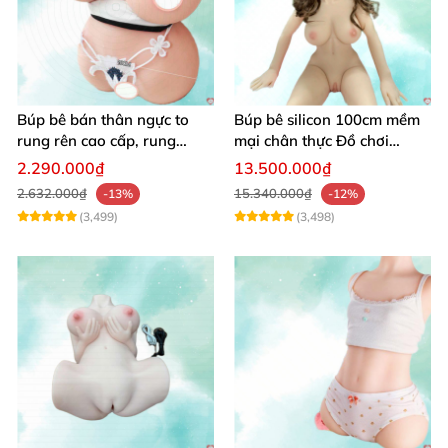
Búp bê bán thân ngực to
Búp bê silicon 100cm mềm
rung rên cao cấp, rung
mại chân thực Đồ chơi
mạnh kích thích
người lớn cao cấp
2.290.000₫
13.500.000₫
2.632.000₫
15.340.000₫
-13%
-12%
(3,499)
(3,498)