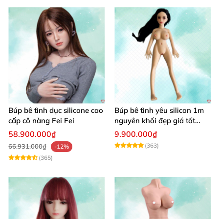
Búp bê tình dục silicone cao
Búp bê tình yêu silicon 1m
cấp cô nàng Fei Fei
nguyên khối đẹp giá tốt
giao nhanh
58.900.000₫
9.900.000₫
(363)
66.931.000₫
-12%
(365)