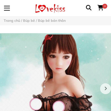
0
Trang chủ
/
Búp bê
/
Búp bê bán thân