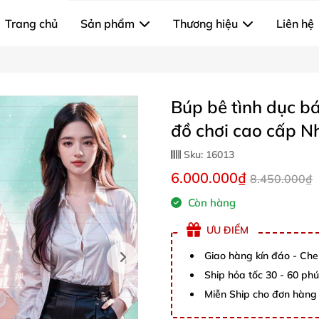
Trang chủ
Sản phẩm
Thương hiệu
Liên hệ
Búp bê tình dục bá
đồ chơi cao cấp N
Sku:
16013
6.000.000₫
8.450.000₫
Còn hàng
ƯU ĐIỂM
Giao hàng kín đáo - Che
Ship hỏa tốc 30 - 60 ph
Miễn Ship cho đơn hàng