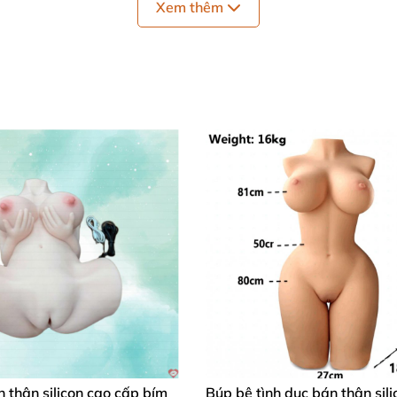
Xem thêm
 thân silicon cao cấp bím
Búp bê tình dục bán thân sili