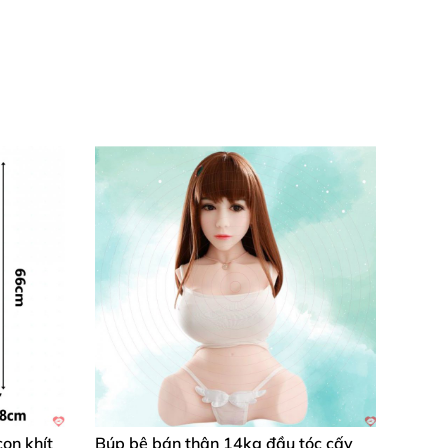
con khít
Búp bê bán thân 14kg đầu tóc cấy