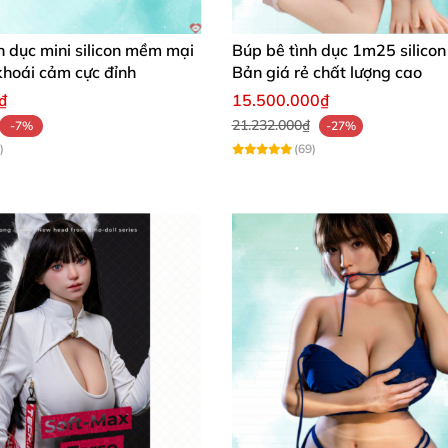
n thân phát nhiệt Toysheart Japan Felicia 72
h dục mini silicon mềm mại
Búp bê tình dục 1m25 silicon
 khoái cảm cực đỉnh
Bản giá rẻ chất lượng cao
₫
15.500.000₫
c bán thân phát nhiệt Toysheart Japan Felicia
21.232.000₫
-7%
-27%
)
(69)