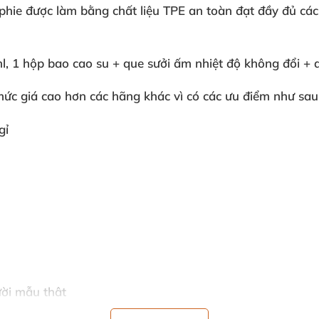
ophie
được làm bằng chất liệu TPE an toàn đạt đầy đủ
các
l
, 1 hộp bao cao su + que sưởi ấm nhiệt độ không đổi + q
mức giá cao hơn
các hãng khác vì có
các ưu điểm
như sau
gỉ
ời mẫu thật
đầy đủ chứng nhận y tế