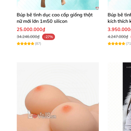
—Video giới thiệu búp bê tình dục bá
Búp bê tình dục cao cấp giống thật
Búp bê tìn
nữ mới lớn 1m50 silicon
kích thích
25.000.000₫
3.950.000
2.Hình ảnh giới thiệu búp bê tình dụ
34.246.000₫
4.247.000₫
-27%
(87)
(71