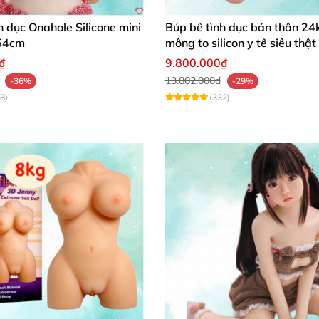
h dục Onahole Silicone mini
Búp bê tình dục bán thân 24
54cm
mông to silicon y tế siêu thật
₫
9.800.000₫
13.802.000₫
-36%
-29%
8)
(332)
:1
 nhiệt
, đầy đủ áo ngực quần lót
 Toysheart Japan Felicia tại shop baocaosuh