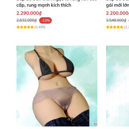
cấp, rung mạnh kích thích
gái mới lớn
2.290.000₫
2.200.000
2.632.000₫
3.548.000₫
-13%
(3,499)
(2,
Danh mục