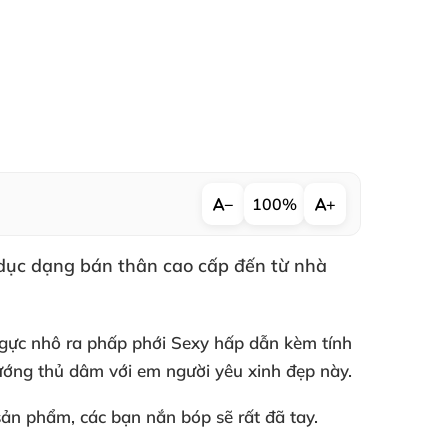
−
100%
+
 dục dạng bán thân cao cấp đến từ nhà
gực nhô ra phấp phới Sexy hấp dẫn kèm tính
 sướng thủ dâm
với em người yêu xinh đẹp này.
sản phẩm
,
các bạn nắn bóp
sẽ
rất
đã tay.