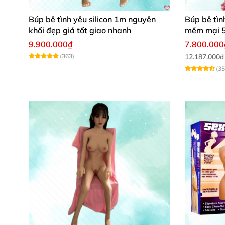
Búp bê tình yêu silicon 1m nguyên
Búp bê tìn
Vòng eo: 40 cm
, Vòng hông: 80 cm,
khối đẹp giá tốt giao nhanh
mềm mại 
Tổng chiều dài chân: 19 cm
9.900.000₫
7.800.000
(363)
12.187.000₫
Chu vi bắp chân: 46 cm
(35
Đặc điểm: Ngực to túi silicone
, chuẩn cơ thể 1
Trọng lượng: 20kg
Quà tặng: Gel bôi trơn
, Que hút ẩm
, que phát
Đối tượng sử dụng: Nam giới trên 18+
—Ảnh chụp búp bê tình dục bán thân