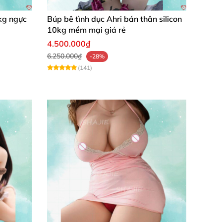
kg ngực
Búp bê tình dục Ahri bán thân silicon
10kg mềm mại giá rẻ
4.500.000₫
6.250.000₫
-28%
(141)
p