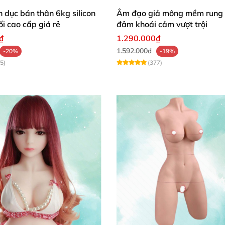
nhiệt Toysheart Japan Felicia 72 cm
h dục bán thân 6kg silicon
Âm đạo giả mông mềm rung 
i cao cấp giá rẻ
đảm khoái cảm vượt trội
heart Japan Felicia tại shop baocaosuhp
₫
1.290.000₫
n phát nhiệt Toysheart Japan Felicia 72 cm
1.592.000₫
-20%
-19%
5)
(377)
 thân phát nhiệt Toysheart Japan Felicia 72 cm
 phát nhiệt Toysheart Japan Felicia 72 cm
ng ngực: 70 cm,