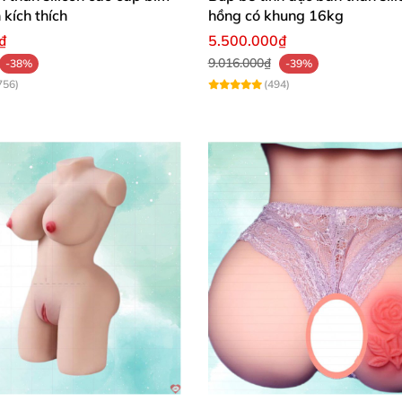
 kích thích
hồng có khung 16kg
₫
5.500.000₫
9.016.000₫
-38%
-39%
756)
(494)