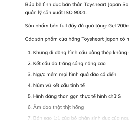
Búp bê tình dục bán thân Toysheart Japan S
quản lý sản xuất ISO 9001.
Sản phẩm bản full đầy đủ quà tặng: Gel 200m
Các sản phẩm
của hãng Toysheart Japan có 
Khung di động hình cầu bằng thép không 
Kết cấu da trắng sáng nâng cao
Ngực mềm mại hình quả đào cổ điển
Núm vú kết cấu tinh tế
Hình dáng thon gọn thực tế hình chữ S
Âm đạo thật thịt hồng
Bản sao 1:1
của bộ phận sinh dục
của ngư
Chất liệu cao cấp nhập khẩu an toàn đạt 