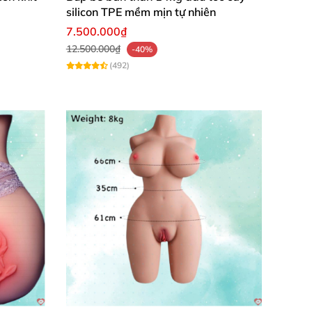
silicon TPE mềm mịn tự nhiên
7.500.000₫
12.500.000₫
-40%
(492)