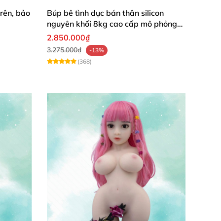
rên, bảo
Búp bê tình dục bán thân silicon
nguyên khối 8kg cao cấp mô phỏng
người thật
2.850.000₫
3.275.000₫
-13%
(368)