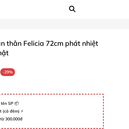
n thân Felicia 72cm phát nhiệt
hật
-29%
 tên SP 📦
út (cả đêm) ⚡
 từ 300.000đ