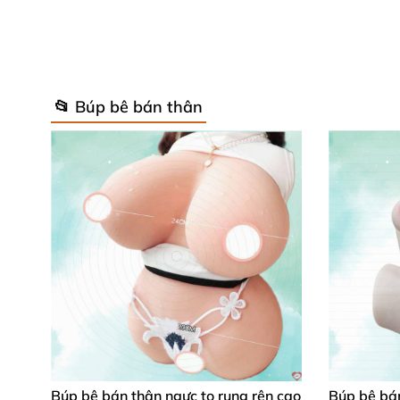
📂 Búp bê bán thân
Búp bê bán thân ngực to rung rên cao
Búp bê bán