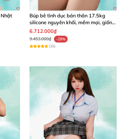
 cm
 Nhật
Búp bê tình dục bán thân 17.5kg
silicone nguyên khối, mềm mại, giống
thật, chất lượng cao
6.712.000₫
 72 cm
9.453.000₫
-29%
(35)