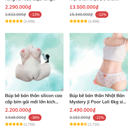
mạnh kích thích
người lớn cao cấp
2.290.000₫
13.500.000₫
2.632.000₫
15.340.000₫
-13%
-12%
(3,499)
(3,498)
Búp bê bán thân silicon cao
Búp bê bán thân Nhật Bản
cấp bím gái mới lớn kích
Mystery Ji Poor Loli 6kg siêu
thích
thực giá tốt
2.200.000₫
2.490.000₫
3.548.000₫
3.192.000₫
-38%
-22%
(2,756)
(2,720)