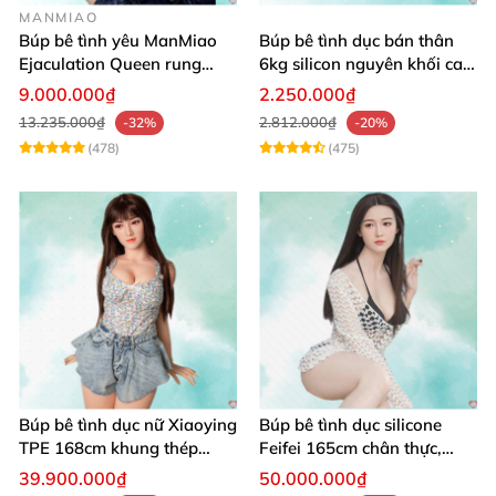
MANMIAO
Búp bê tình yêu ManMiao
Búp bê tình dục bán thân
Ejaculation Queen rung
6kg silicon nguyên khối cao
cảm biến sưởi ấm phun
cấp giá rẻ
9.000.000₫
2.250.000₫
13.235.000₫
2.812.000₫
-32%
-20%
(478)
(475)
Búp bê tình dục nữ Xiaoying
Búp bê tình dục silicone
TPE 168cm khung thép
Feifei 165cm chân thực,
không gỉ 1:1
sang trọng, âm thanh sống
39.900.000₫
50.000.000₫
động