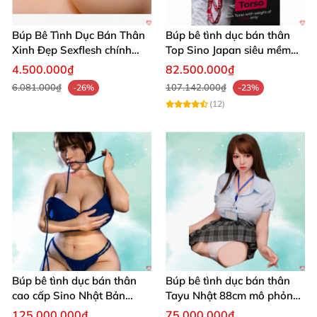
Búp Bê Tình Dục Bán Thân
Búp bê tình dục bán thân
Xinh Đẹp Sexflesh chính
Top Sino Japan siêu mềm
hãng Nhật
nhẹ 25Kg platinum silicone
4.500.000₫
82.500.000₫
6.081.000₫
107.142.000₫
-26%
-23%
(12)
Búp bê tình dục bán thân
Búp bê tình dục bán thân
cao cấp Sino Nhật Bản
Tayu Nhật 88cm mô phỏng
93cm siêu thực
sống động thật
125.000.000₫
75.000.000₫