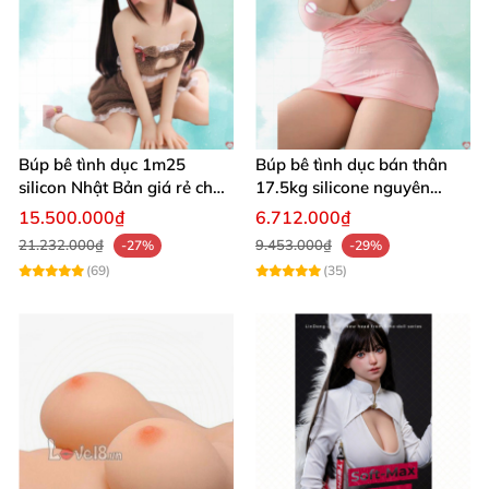
Búp bê tình dục 1m25
Búp bê tình dục bán thân
silicon Nhật Bản giá rẻ chất
17.5kg silicone nguyên
lượng cao
khối, mềm mại, giống thật,
15.500.000₫
6.712.000₫
chất lượng cao
21.232.000₫
9.453.000₫
-27%
-29%
(69)
(35)