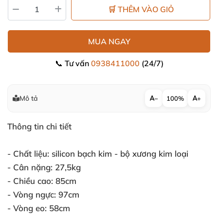
🛒 THÊM VÀO GIỎ
MUA NGAY
📞 Tư vấn
0938411000
(24/7)
Mô tả
−
100%
+
Thông tin chi tiết
- Chất liệu:
silicon bạch kim - bộ xương kim loại
- Cân nặng:
27,5kg
- Chiều cao:
85cm
- Vòng ngực:
97cm
- Vòng eo:
58
cm