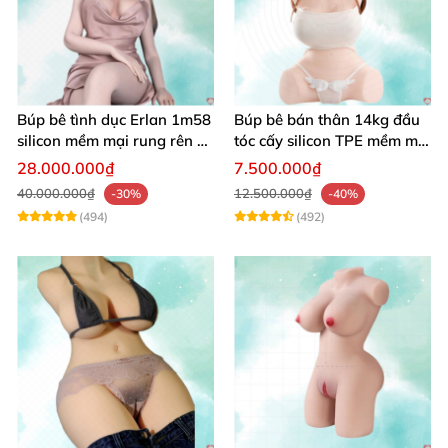
Búp bê tình dục Erlan 1m58
Búp bê bán thân 14kg đầu
silicon mềm mại rung rên co
tóc cấy silicon TPE mềm mịn
bóp hấp dẫn
tự nhiên
28.000.000₫
7.500.000₫
40.000.000₫
12.500.000₫
-30%
-40%
(494)
(492)