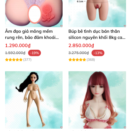
Âm đạo giả mông mềm
Búp bê tình dục bán thân
rung rên, bảo đảm khoái
silicon nguyên khối 8kg cao
cảm vượt trội
cấp mô phỏng người thật
1.290.000₫
2.850.000₫
1.592.000₫
3.275.000₫
-19%
-13%
(377)
(368)