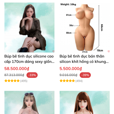
Búp bê tình dục silicone cao
Búp bê tình dục bán thân
cấp 170cm dáng sexy giống
silicon khít hồng có khung
thật
16kg
58.500.000₫
5.500.000₫
87.313.000₫
9.016.000₫
-33%
-39%
(495)
(494)