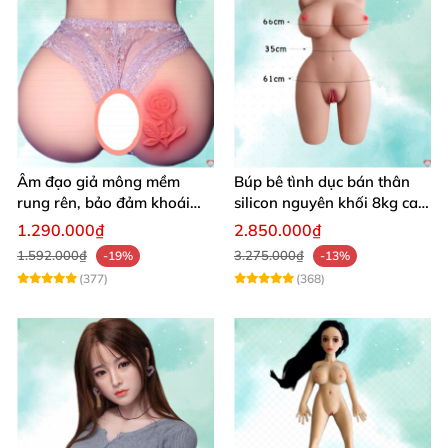
Âm đạo giả mông mềm
Búp bê tình dục bán thân
rung rên, bảo đảm khoái
silicon nguyên khối 8kg cao
cảm vượt trội
cấp mô phỏng người thật
1.290.000₫
2.850.000₫
1.592.000₫
3.275.000₫
-19%
-13%
(377)
(368)