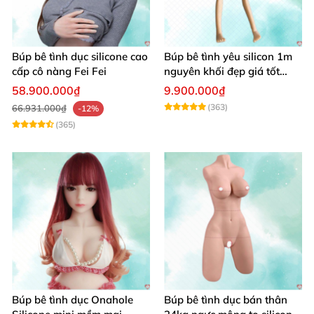
Búp bê tình dục silicone cao
Búp bê tình yêu silicon 1m
cấp cô nàng Fei Fei
nguyên khối đẹp giá tốt
giao nhanh
58.900.000₫
9.900.000₫
(363)
66.931.000₫
-12%
(365)
Búp bê tình dục Onahole
Búp bê tình dục bán thân