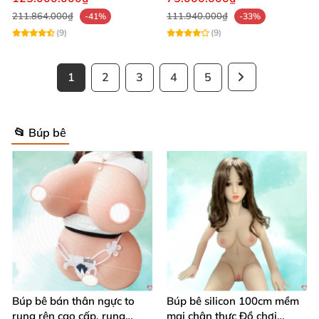
211.864.000₫
111.940.000₫
-41%
-33%
(9)
(9)
1
2
3
4
5
📂 Búp bê
Búp bê bán thân ngực to
Búp bê silicon 100cm mềm
rung rên cao cấp, rung
mại chân thực Đồ chơi