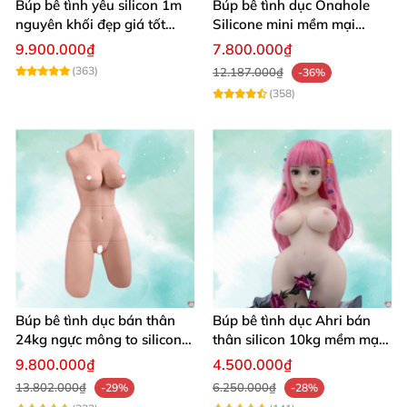
Búp bê tình yêu silicon 1m
Búp bê tình dục Onahole
nguyên khối đẹp giá tốt
Silicone mini mềm mại
giao nhanh
54cm
9.900.000₫
7.800.000₫
(363)
12.187.000₫
-36%
(358)
Búp bê tình dục bán thân
Búp bê tình dục Ahri bán
24kg ngực mông to silicon y
thân silicon 10kg mềm mại
tế siêu thật
giá rẻ
9.800.000₫
4.500.000₫
13.802.000₫
6.250.000₫
-29%
-28%