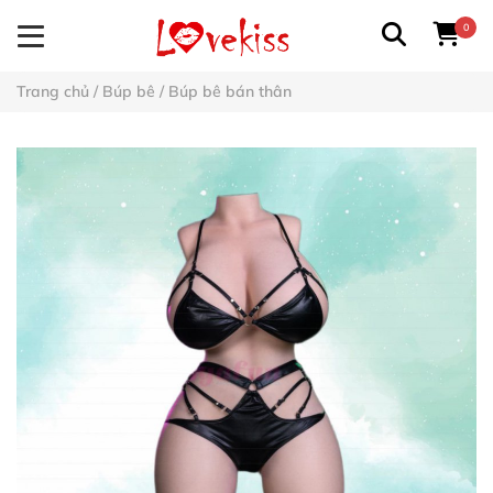
0
Trang chủ
/
Búp bê
/
Búp bê bán thân