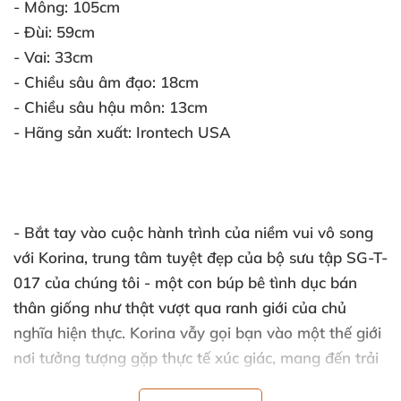
- Mông:
105cm
- Đùi:
59cm
- Vai:
33cm
- Chiều sâu âm đạo:
18cm
- Chiều sâu hậu môn:
13cm
- Hãng sản xuất:
Irontech USA
- Bắt tay vào cuộc hành trình
của niềm vui vô song
với Korina
, trung tâm tuyệt đẹp
của bộ sưu tập SG-T-
017
của chúng tôi - một con búp bê tình dục bán
thân giống như thật vượt qua ranh giới
của chủ
nghĩa hiện thực
. Korina vẫy gọi bạn vào một thế giới
nơi tưởng tượng gặp thực tế xúc giác
, mang đến trải
nghiệm sống động
. Được chế tạo
với độ chính xác tỉ