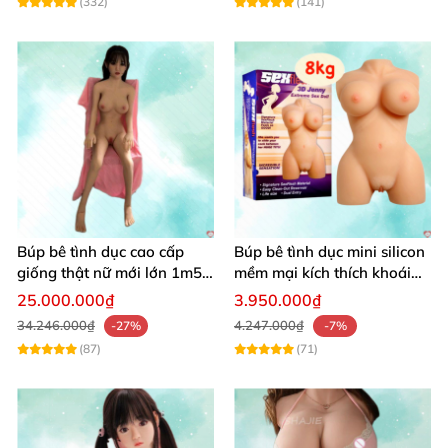
(332)
(141)
Búp bê tình dục cao cấp
Búp bê tình dục mini silicon
giống thật nữ mới lớn 1m50
mềm mại kích thích khoái
silicon
cảm cực đỉnh
25.000.000₫
3.950.000₫
34.246.000₫
4.247.000₫
-27%
-7%
(87)
(71)