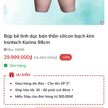
Búp bê tình dục bán thân silicon bạch kim
Irontech Korina 98cm
Sku:
16068
29.999.000₫
34.482.000₫
-13%
Còn hàng
ƯU ĐIỂM
Giao hàng kín đáo - Che tên SP 📦
Ship hỏa tốc 30 - 60 phút (cả đêm) ⚡
Miễn Ship cho đơn hàng từ 300.000đ