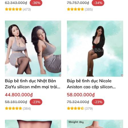
62.343.000₫
75.757.000₫
-36%
-34%
(473)
(385)
Búp bê tình dục Nhật Bản
Búp bê tình dục Nicole
ZiaYu silicon mềm mại trải
Aniston cao cấp silicon
nghiệm thật
mềm mại giá tốt
44.800.000₫
58.000.000₫
58.181.000₫
75.324.000₫
-23%
-23%
(384)
(379)