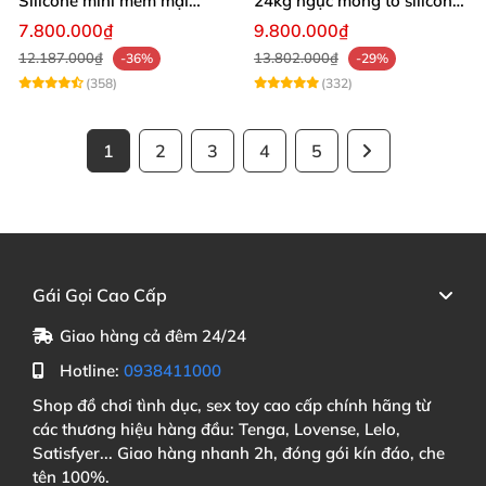
Silicone mini mềm mại
24kg ngực mông to silicon y
54cm
tế siêu thật
7.800.000₫
9.800.000₫
12.187.000₫
13.802.000₫
-36%
-29%
(358)
(332)
1
2
3
4
5
Gái Gọi Cao Cấp
Giao hàng cả đêm 24/24
Hotline:
0938411000
Shop đồ chơi tình dục, sex toy cao cấp chính hãng từ
các thương hiệu hàng đầu: Tenga, Lovense, Lelo,
Satisfyer... Giao hàng nhanh 2h, đóng gói kín đáo, che
tên 100%.