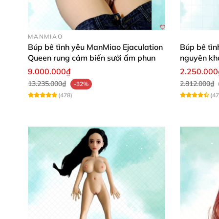
MANMIAO
Búp bê tình yêu ManMiao Ejaculation
Búp bê tìn
Queen rung cảm biến sưởi ấm phun
nguyên khố
9.000.000₫
2.250.000
13.235.000₫
2.812.000₫
-32%
(478)
(47