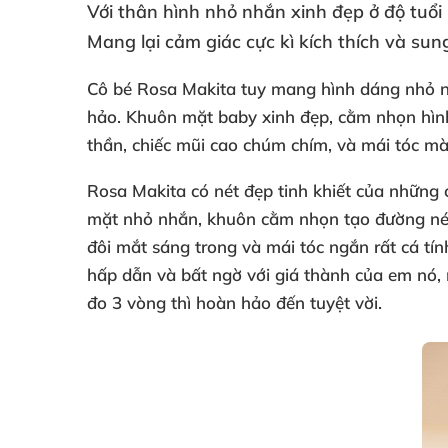
Với thân hình nhỏ nhắn xinh đẹp ở độ tuổi 
Mang lại cảm giác cực kì kích thích
và sung
Cô bé Rosa Makita tuy mang hình dáng nhỏ n
hảo
. Khuôn mặt baby xinh đẹp
, cằm nhọn hìn
thần
, chiếc mũi cao chúm chím
,
và mái tóc mà
Rosa Makita có nét đẹp tinh khiết
của
những 
mặt nhỏ nhắn
, khuôn cằm nhọn tạo đường nét
đôi mắt sáng trong
và mái tóc ngắn
rất cá tín
hấp dẫn
và bất ngờ
với giá thành
của em nó
,
đo 3 vòng
thì hoàn hảo đến tuyệt vời.