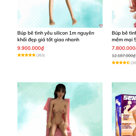
Búp bê tình yêu silicon 1m nguyên
Búp bê tìn
khối đẹp giá tốt giao nhanh
mềm mại 
9.900.000₫
7.800.000
(363)
12.187.000₫
(35