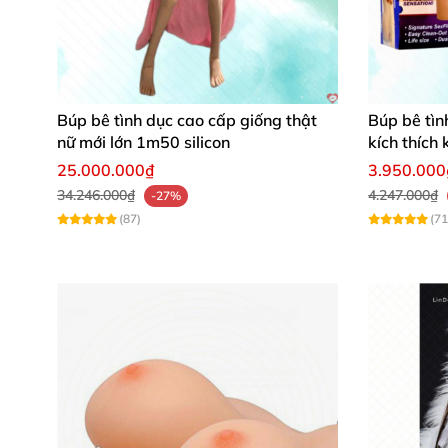
Búp bê tình dục cao cấp giống thật
Búp bê tìn
nữ mới lớn 1m50 silicon
kích thích
25.000.000₫
3.950.000
34.246.000₫
4.247.000₫
-27%
(87)
(71