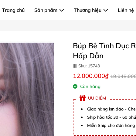
Trang chủ
Sản phẩm
Thương hiệu
Liên hệ
Búp Bê Tình Dục 
Hấp Dẫn
Sku:
15743
12.000.000₫
19.048.00
Còn hàng
ƯU ĐIỂM
Giao hàng kín đáo - Che
Ship hỏa tốc 30 - 60 ph
Miễn Ship cho đơn hàng