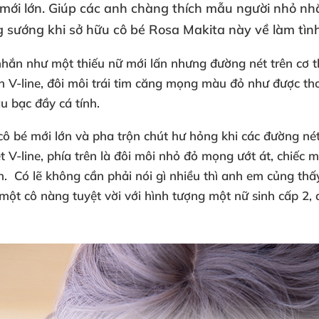
mới lớn
. Giúp
các anh chàng thích mẫu người nhỏ nh
 sướng khi sở hữu cô bé Rosa Makita này về làm tình
hắn như một thiếu nữ mới lấn
nhưng đường nét trên cơ t
h V-line
, đôi môi trái tim căng mọng màu đỏ như
được th
u bạc đầy cá tính.
cô bé mới lớn
và pha trộn chút hư hỏng khi
các đường nét
 V-line
, phía trên là đôi môi nhỏ đỏ mọng ướt át
, chiếc 
h
. Có lẽ không cần phải nói gì nhiều
thì anh em củng thấ
 một cô nàng tuyệt vời
với hình tượng một nữ sinh cấp 2
,