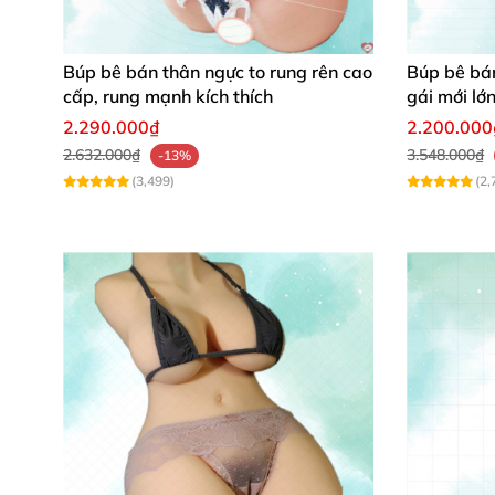
Búp bê bán thân ngực to rung rên cao
Búp bê bán
cấp, rung mạnh kích thích
gái mới lớn
2.290.000₫
2.200.000
2.632.000₫
3.548.000₫
-13%
(3,499)
(2,