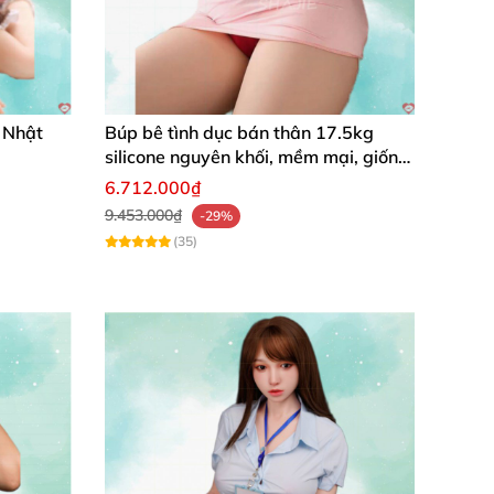
 Nhật
Búp bê tình dục bán thân 17.5kg
silicone nguyên khối, mềm mại, giống
thật, chất lượng cao
6.712.000₫
9.453.000₫
-29%
(35)