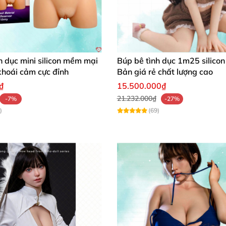
h dục mini silicon mềm mại
Búp bê tình dục 1m25 silicon
 khoái cảm cực đỉnh
Bản giá rẻ chất lượng cao
₫
15.500.000₫
21.232.000₫
-7%
-27%
)
(69)