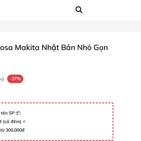
Rosa Makita Nhật Bản Nhỏ Gọn
0₫
-37%
 tên SP 📦
út (cả đêm) ⚡
 từ 300.000đ