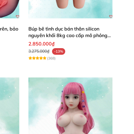
rên, bảo
Búp bê tình dục bán thân silicon
nguyên khối 8kg cao cấp mô phỏng
người thật
2.850.000₫
3.275.000₫
-13%
(368)