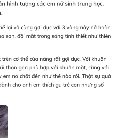
ắn hình tượng
các em nữ sinh trung học
.
.
hể lại vô cùng gợi dục
với 3 vòng nảy nở hoàn
oa son
, đôi mắt trong sáng tính thiết như thiên
 trên cơ thể
của nàng
rất gợi dục
. Với khuôn
mũi thon gọn phù hợp
với khuôn mặt
, cùng
với
y em nó chất đến như thế nào rồi
. Thật sự
quá
 dành cho anh em thích gu trẻ con
nhưng số