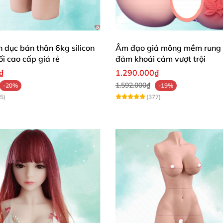
h dục bán thân 6kg silicon
Âm đạo giả mông mềm rung 
i cao cấp giá rẻ
đảm khoái cảm vượt trội
₫
1.290.000₫
1.592.000₫
-20%
-19%
5)
(377)