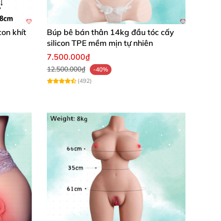
con khít
Búp bê bán thân 14kg đầu tóc cấy
silicon TPE mềm mịn tự nhiên
7.500.000₫
12.500.000₫
-40%
(492)