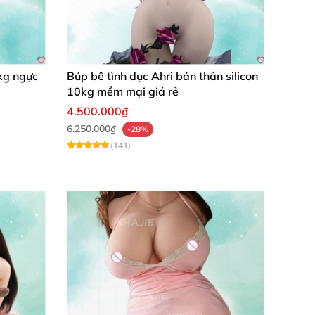
kg ngực
Búp bê tình dục Ahri bán thân silicon
10kg mềm mại giá rẻ
4.500.000₫
6.250.000₫
-28%
(141)