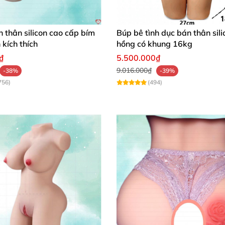
 thân silicon cao cấp bím
Búp bê tình dục bán thân sili
 kích thích
hồng có khung 16kg
₫
5.500.000₫
9.016.000₫
-38%
-39%
756)
(494)