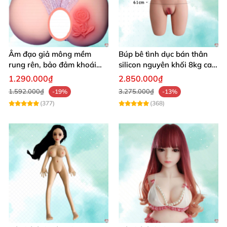
Âm đạo giả mông mềm
Búp bê tình dục bán thân
rung rên, bảo đảm khoái
silicon nguyên khối 8kg cao
cảm vượt trội
cấp mô phỏng người thật
1.290.000₫
2.850.000₫
1.592.000₫
3.275.000₫
-19%
-13%
(377)
(368)