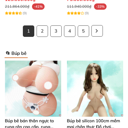
211.864.000₫
111.940.000₫
-41%
-33%
(9)
(9)
1
2
3
4
5
📂 Búp bê
Búp bê bán thân ngực to
Búp bê silicon 100cm mềm
rung rên cao cấp, rung
mại chân thực Đồ chơi