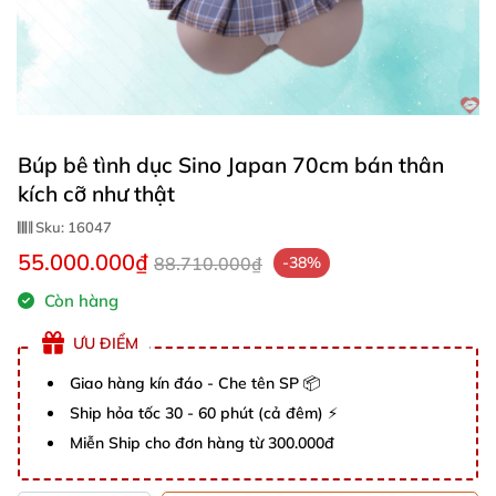
Búp bê tình dục Sino Japan 70cm bán thân
kích cỡ như thật
Sku:
16047
55.000.000₫
88.710.000₫
-38%
Còn hàng
ƯU ĐIỂM
Giao hàng kín đáo - Che tên SP 📦
Ship hỏa tốc 30 - 60 phút (cả đêm) ⚡
Miễn Ship cho đơn hàng từ 300.000đ