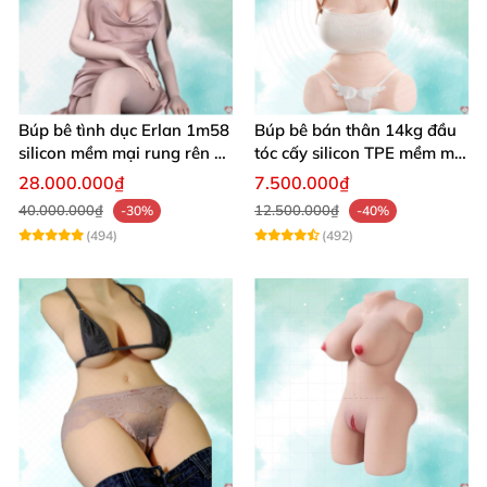
Búp bê tình dục Erlan 1m58
Búp bê bán thân 14kg đầu
silicon mềm mại rung rên co
tóc cấy silicon TPE mềm mịn
bóp hấp dẫn
tự nhiên
28.000.000₫
7.500.000₫
40.000.000₫
12.500.000₫
-30%
-40%
(494)
(492)