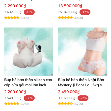
mạnh kích thích
người lớn cao cấp
2.290.000₫
13.500.000₫
2.632.000₫
15.340.000₫
-13%
-12%
(3,499)
(3,498)
Búp bê bán thân silicon cao
Búp bê bán thân Nhật Bản
cấp bím gái mới lớn kích
Mystery Ji Poor Loli 6kg siêu
thích
thực giá tốt
2.200.000₫
2.490.000₫
3.548.000₫
3.192.000₫
-38%
-22%
(2,756)
(2,720)