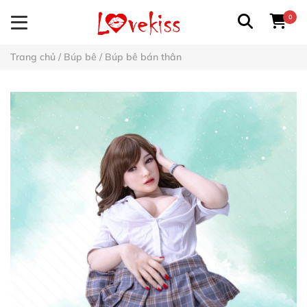
0
Trang chủ
/
Búp bê
/
Búp bê bán thân