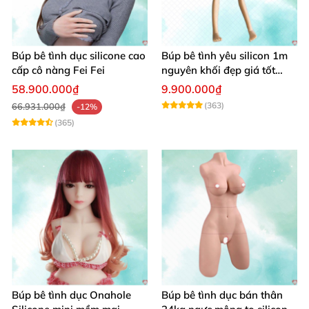
Búp bê tình dục silicone cao
Búp bê tình yêu silicon 1m
cấp cô nàng Fei Fei
nguyên khối đẹp giá tốt
giao nhanh
58.900.000₫
9.900.000₫
(363)
66.931.000₫
-12%
(365)
Búp bê tình dục Onahole
Búp bê tình dục bán thân