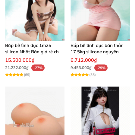
Búp bê tình dục 1m25
Búp bê tình dục bán thân
silicon Nhật Bản giá rẻ chất
17.5kg silicone nguyên
lượng cao
khối, mềm mại, giống thật,
15.500.000₫
6.712.000₫
chất lượng cao
21.232.000₫
9.453.000₫
-27%
-29%
(69)
(35)