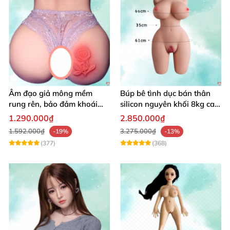
Âm đạo giả mông mềm
Búp bê tình dục bán thân
rung rên, bảo đảm khoái
silicon nguyên khối 8kg cao
cảm vượt trội
cấp mô phỏng người thật
1.290.000₫
2.850.000₫
1.592.000₫
3.275.000₫
-19%
-13%
(377)
(368)