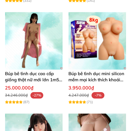
(332)
(141)
Búp bê tình dục cao cấp
Búp bê tình dục mini silicon
giống thật nữ mới lớn 1m50
mềm mại kích thích khoái
silicon
cảm cực đỉnh
25.000.000₫
3.950.000₫
34.246.000₫
4.247.000₫
-27%
-7%
(87)
(71)