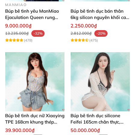
MANMIAO
Búp bê tình yêu ManMiao
Búp bê tình dục bán thân
Ejaculation Queen rung
6kg silicon nguyên khối cao
cảm biến sưởi ấm phun
cấp giá rẻ
9.000.000₫
2.250.000₫
13.235.000₫
2.812.000₫
-32%
-20%
(478)
(475)
Búp bê tình dục nữ Xiaoying
Búp bê tình dục silicone
TPE 168cm khung thép
Feifei 165cm chân thực,
không gỉ 1:1
sang trọng, âm thanh sống
39.900.000₫
50.000.000₫
động