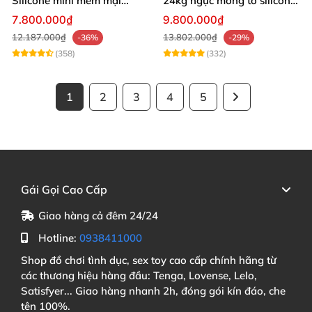
Silicone mini mềm mại
24kg ngực mông to silicon y
54cm
tế siêu thật
7.800.000₫
9.800.000₫
12.187.000₫
13.802.000₫
-36%
-29%
(358)
(332)
1
2
3
4
5
Gái Gọi Cao Cấp
Giao hàng cả đêm 24/24
Hotline:
0938411000
Shop đồ chơi tình dục, sex toy cao cấp chính hãng từ
các thương hiệu hàng đầu: Tenga, Lovense, Lelo,
Satisfyer... Giao hàng nhanh 2h, đóng gói kín đáo, che
tên 100%.