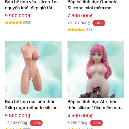
Búp bê tình yêu silicon 1m
Búp bê tình dục Onahole
nguyên khối đẹp giá tốt
Silicone mini mềm mại
giao nhanh
54cm
9.900.000₫
7.800.000₫
(363)
12.187.000₫
-36%
(358)
Búp bê tình dục bán thân
Búp bê tình dục Ahri bán
24kg ngực mông to silicon y
thân silicon 10kg mềm mại
tế siêu thật
giá rẻ
9.800.000₫
4.500.000₫
13.802.000₫
6.250.000₫
-29%
-28%