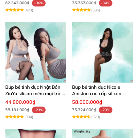
62.343.000₫
75.757.000₫
-36%
-34%
(473)
(385)
Búp bê tình dục Nhật Bản
Búp bê tình dục Nicole
ZiaYu silicon mềm mại trải
Aniston cao cấp silicon
nghiệm thật
mềm mại giá tốt
44.800.000₫
58.000.000₫
58.181.000₫
75.324.000₫
-23%
-23%
(384)
(379)