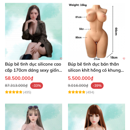
Búp bê tình dục silicone cao
Búp bê tình dục bán thân
cấp 170cm dáng sexy giống
silicon khít hồng có khung
thật
16kg
58.500.000₫
5.500.000₫
87.313.000₫
9.016.000₫
-33%
-39%
(495)
(494)