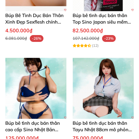
Búp Bê Tình Dục Bán Thân
Búp bê tình dục bán thân
Xinh Đẹp Sexflesh chính
Top Sino Japan siêu mềm
hãng Nhật
nhẹ 25Kg platinum silicone
4.500.000₫
82.500.000₫
6.081.000₫
107.142.000₫
-26%
-23%
(12)
Búp bê tình dục bán thân
Búp bê tình dục bán thân
cao cấp Sino Nhật Bản
Tayu Nhật 88cm mô phỏng
93cm siêu thực
sống động thật
125.000.000₫
75.000.000₫