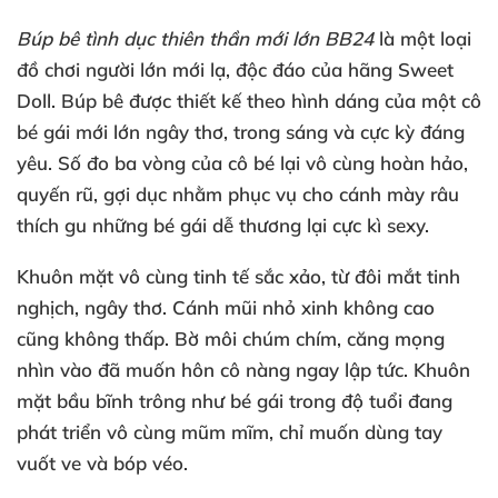
Búp bê tình dục thiên thần mới lớn BB24
là một loại
đồ chơi người lớn mới lạ
, độc đáo
của hãng Sweet
Doll
. Búp bê
được thiết kế theo hình dáng
của một cô
bé gái mới lớn ngây thơ
, trong sáng
và cực kỳ đáng
yêu
. Số đo ba vòng
của cô bé lại vô cùng hoàn hảo
,
quyến rũ
, gợi dục
nhằm
phục vụ cho cánh mày râu
thích gu
những bé gái dễ thương lại cực kì sexy.
Khuôn mặt vô cùng tinh tế sắc xảo
, từ đôi mắt tinh
nghịch
, ngây thơ
. Cánh mũi nhỏ xinh không cao
cũng không thấp
. Bờ môi chúm chím
, căng mọng
nhìn vào
đã muốn hôn cô nàng ngay lập tức
. Khuôn
mặt bầu bĩnh trông như bé gái trong độ tuổi đang
phát triển vô cùng mũm mĩm
, chỉ muốn dùng tay
vuốt ve
và bóp véo.