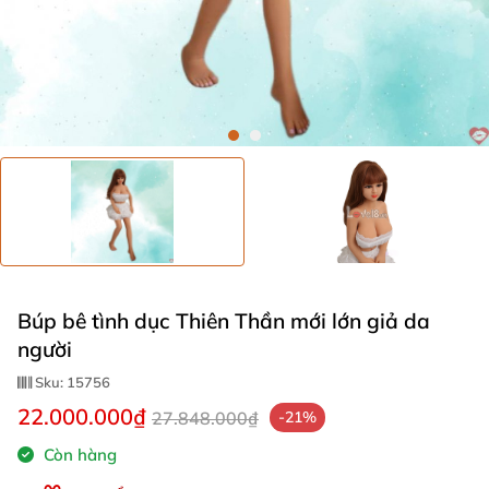
Búp bê tình dục Thiên Thần mới lớn giả da
người
Sku:
15756
22.000.000₫
27.848.000₫
-21%
Còn hàng