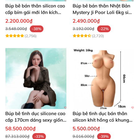
Búp bê bán thân silicon cao
Búp bê bán thân Nhật Bản
cấp bím gái mới lớn kích
Mystery Ji Poor Loli 6kg siêu
thích
thực giá tốt
2.200.000₫
2.490.000₫
3.548.000₫
3.192.000₫
-38%
-22%
(2,756)
(2,720)
Búp bê tình dục silicone cao
Búp bê tình dục bán thân
cấp 170cm dáng sexy giống
silicon khít hồng có khung
thật
16kg
58.500.000₫
5.500.000₫
87.313.000₫
9.016.000₫
-33%
-39%