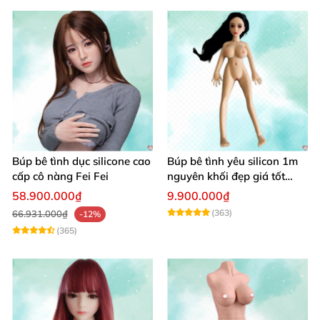
Búp bê tình dục silicone cao
Búp bê tình yêu silicon 1m
cấp cô nàng Fei Fei
nguyên khối đẹp giá tốt
giao nhanh
58.900.000₫
9.900.000₫
(363)
66.931.000₫
-12%
(365)