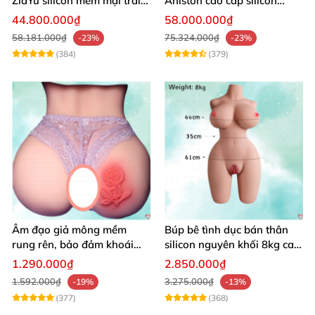
ZiaYu silicon mềm mại trải
Aniston cao cấp silicon
nghiệm thật
mềm mại giá tốt
44.800.000₫
58.000.000₫
58.181.000₫
75.324.000₫
-23%
-23%
(384)
(379)
Âm đạo giả mông mềm
Búp bê tình dục bán thân
rung rên, bảo đảm khoái
silicon nguyên khối 8kg cao
cảm vượt trội
cấp mô phỏng người thật
1.290.000₫
2.850.000₫
1.592.000₫
3.275.000₫
-19%
-13%
(377)
(368)