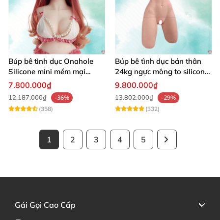
Búp bê tình dục Onahole
Búp bê tình dục bán thân
Silicone mini mềm mại
24kg ngực mông to silicon y
54cm
tế siêu thật
7.800.000₫
9.800.000₫
12.187.000₫
13.802.000₫
-36%
-29%
(358)
(332)
1
2
3
4
5
Gái Gọi Cao Cấp