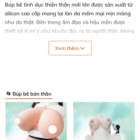
Búp bê tình dục thiên thần mới lớn
được sản xuất từ
silicon cao cấp mang lại làn da mềm mại mịn màng
như da thật
.
Bên trong âm đạo
và hậu môn
được
thiết kế tỉ mỉ y như khuôn đúc ra từ người thật
. Mang
lại cảm giác vô cùng mềm mịn
, khít bót vào dương
vật
của nam giới
, giống như đang quan hệ
Xem thêm
với một
cô gái nóng bỏng thực sự.
📂 Búp bê bán thân