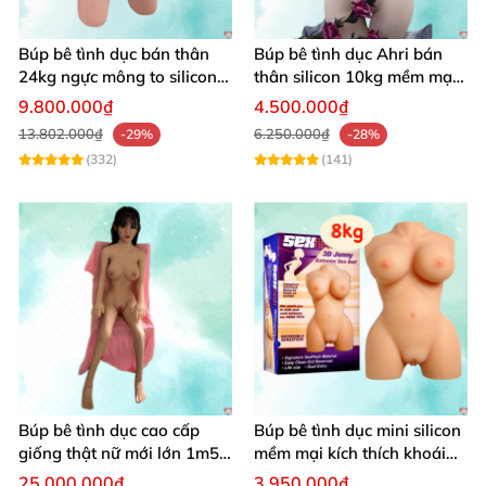
Búp bê tình dục bán thân
Búp bê tình dục Ahri bán
24kg ngực mông to silicon y
thân silicon 10kg mềm mại
tế siêu thật
giá rẻ
9.800.000₫
4.500.000₫
13.802.000₫
6.250.000₫
-29%
-28%
(332)
(141)
Búp bê tình dục cao cấp
Búp bê tình dục mini silicon
giống thật nữ mới lớn 1m50
mềm mại kích thích khoái
silicon
cảm cực đỉnh
25.000.000₫
3.950.000₫