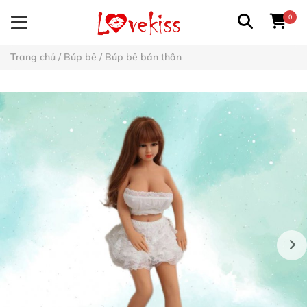
0
Trang chủ
/
Búp bê
/
Búp bê bán thân