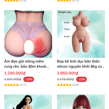
(478)
(475)
Âm đạo giả mông mềm
Búp bê tình dục bán thân
rung rên, bảo đảm khoái
silicon nguyên khối 8kg cao
cảm vượt trội
cấp mô phỏng người thật
1.290.000₫
2.850.000₫
1.592.000₫
3.275.000₫
-19%
-13%
(377)
(368)