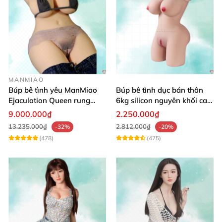
MANMIAO
Búp bê tình yêu ManMiao
Búp bê tình dục bán thân
Ejaculation Queen rung
6kg silicon nguyên khối cao
cảm biến sưởi ấm phun
cấp giá rẻ
9.000.000₫
2.250.000₫
13.235.000₫
2.812.000₫
-32%
-20%
(478)
(475)