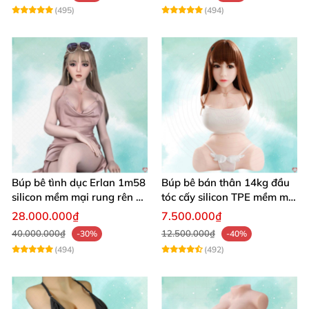
(495)
(494)
Búp bê tình dục Erlan 1m58
Búp bê bán thân 14kg đầu
silicon mềm mại rung rên co
tóc cấy silicon TPE mềm mịn
bóp hấp dẫn
tự nhiên
28.000.000₫
7.500.000₫
40.000.000₫
12.500.000₫
-30%
-40%
(494)
(492)