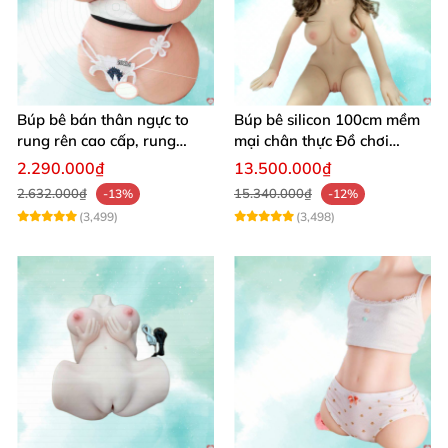
Búp bê bán thân ngực to
Búp bê silicon 100cm mềm
rung rên cao cấp, rung
mại chân thực Đồ chơi
mạnh kích thích
người lớn cao cấp
2.290.000₫
13.500.000₫
2.632.000₫
15.340.000₫
-13%
-12%
(3,499)
(3,498)