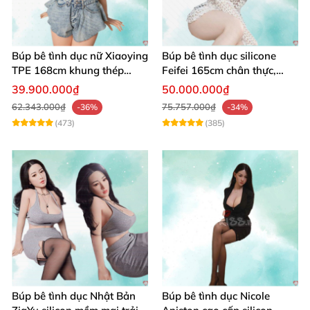
Búp bê tình dục nữ Xiaoying
Búp bê tình dục silicone
TPE 168cm khung thép
Feifei 165cm chân thực,
không gỉ 1:1
sang trọng, âm thanh sống
39.900.000₫
50.000.000₫
động
62.343.000₫
75.757.000₫
-36%
-34%
(473)
(385)
Búp bê tình dục Nhật Bản
Búp bê tình dục Nicole