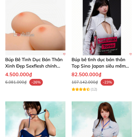
Búp Bê Tình Dục Bán Thân
Búp bê tình dục bán thân
Xinh Đẹp Sexflesh chính
Top Sino Japan siêu mềm
hãng Nhật
nhẹ 25Kg platinum silicone
4.500.000₫
82.500.000₫
6.081.000₫
107.142.000₫
-26%
-23%
(12)