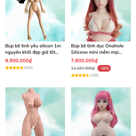
Búp bê tình yêu silicon 1m
Búp bê tình dục Onahole
nguyên khối đẹp giá tốt
Silicone mini mềm mại
giao nhanh
54cm
9.900.000₫
7.800.000₫
(363)
12.187.000₫
-36%
(358)