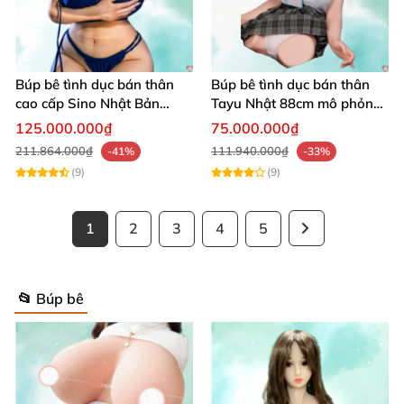
Búp bê tình dục bán thân
Búp bê tình dục bán thân
cao cấp Sino Nhật Bản
Tayu Nhật 88cm mô phỏng
93cm siêu thực
sống động thật
125.000.000₫
75.000.000₫
211.864.000₫
111.940.000₫
-41%
-33%
(9)
(9)
1
2
3
4
5
📂 Búp bê