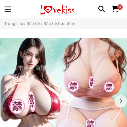
0
Trang chủ
/
Búp bê
/
Búp bê bán thân