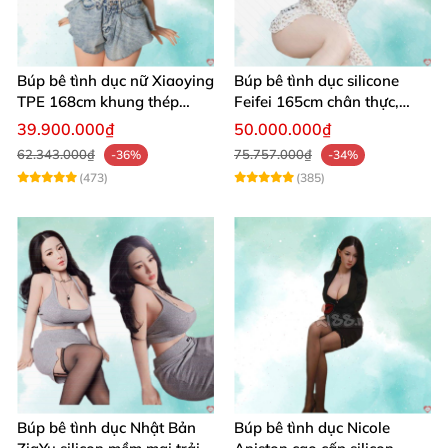
Búp bê tình dục nữ Xiaoying
Búp bê tình dục silicone
TPE 168cm khung thép
Feifei 165cm chân thực,
không gỉ 1:1
sang trọng, âm thanh sống
39.900.000₫
50.000.000₫
động
62.343.000₫
75.757.000₫
-36%
-34%
(473)
(385)
Búp bê tình dục Nhật Bản
Búp bê tình dục Nicole