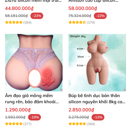
ZiaYu silicon mềm mại trải
Aniston cao cấp silicon
nghiệm thật
mềm mại giá tốt
44.800.000₫
58.000.000₫
58.181.000₫
75.324.000₫
-23%
-23%
(384)
(379)
Âm đạo giả mông mềm
Búp bê tình dục bán thân
rung rên, bảo đảm khoái
silicon nguyên khối 8kg cao
cảm vượt trội
cấp mô phỏng người thật
1.290.000₫
2.850.000₫
1.592.000₫
3.275.000₫
-19%
-13%
(377)
(368)