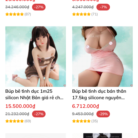
34.246.000₫
4.247.000₫
-27%
-7%
(87)
(71)
Búp bê tình dục 1m25
Búp bê tình dục bán thân
silicon Nhật Bản giá rẻ chất
17.5kg silicone nguyên
lượng cao
khối, mềm mại, giống thật,
15.500.000₫
6.712.000₫
chất lượng cao
21.232.000₫
9.453.000₫
-27%
-29%
(69)
(35)