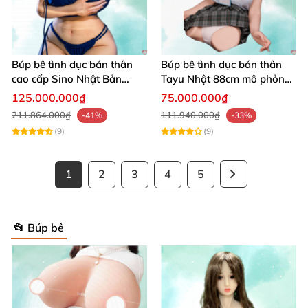
Búp bê tình dục bán thân
Búp bê tình dục bán thân
cao cấp Sino Nhật Bản
Tayu Nhật 88cm mô phỏng
93cm siêu thực
sống động thật
125.000.000₫
75.000.000₫
211.864.000₫
111.940.000₫
-41%
-33%
(9)
(9)
1
2
3
4
5
📂 Búp bê