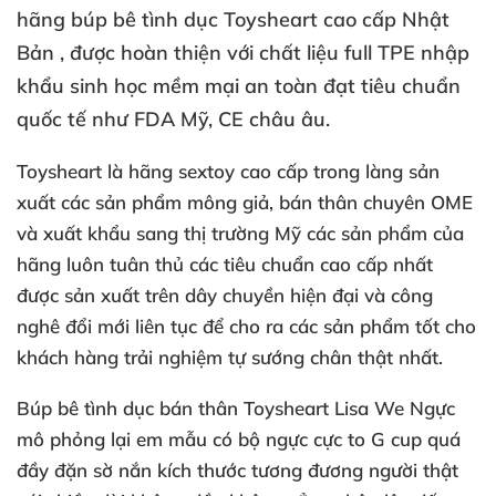
hãng búp bê tình dục Toysheart cao cấp Nhật
Bản
,
được hoàn thiện
với chất liệu full TPE nhập
khẩu sinh học mềm mại an toàn đạt tiêu chuẩn
quốc tế như FDA Mỹ
, CE châu âu.
Toysheart là hãng sextoy cao cấp trong làng sản
xuất
các sản phẩm mông giả
, bán thân chuyên OME
và xuất khẩu sang thị trường Mỹ
các sản phẩm
của
hãng luôn tuân thủ
các tiêu chuẩn cao cấp nhất
được sản xuất trên dây chuyền hiện đại
và công
nghê đổi mới liên tục
để cho ra
các sản phẩm tốt cho
khách hàng trải nghiệm tự sướng chân thật nhất.
Búp bê tình dục bán thân Toysheart Lisa We Ngực
mô phỏng lại em mẫu có bộ ngực cực to G cup
quá
đầy đặn sờ nắn kích thước tương đương người thật