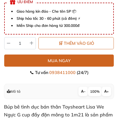
ƯU ĐIỂM
Giao hàng kín đáo - Che tên SP 📦
Ship hỏa tốc 30 - 60 phút (cả đêm) ⚡
Miễn Ship cho đơn hàng từ 300.000đ
🛒 THÊM VÀO GIỎ
MUA NGAY
📞 Tư vấn
0938411000
(24/7)
Mô tả
−
100%
+
Búp bê tình dục bán thân Toysheart Lisa We
Ngực G cup đầy đặn mông to 1m21 là sản phẩm