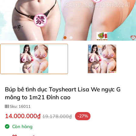
Búp bê tình dục Toysheart Lisa We ngực G
mông to 1m21 Đỉnh cao
Sku:
16011
14.000.000₫
19.178.000₫
-27%
Còn hàng