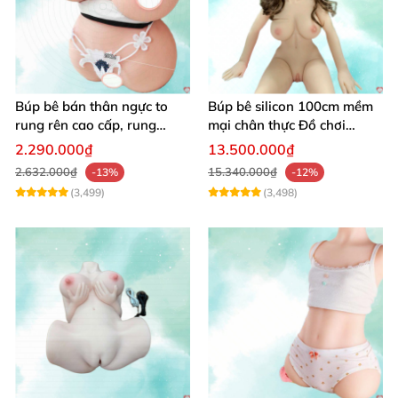
Búp bê bán thân ngực to
Búp bê silicon 100cm mềm
rung rên cao cấp, rung
mại chân thực Đồ chơi
mạnh kích thích
người lớn cao cấp
2.290.000₫
13.500.000₫
2.632.000₫
15.340.000₫
-13%
-12%
(3,499)
(3,498)