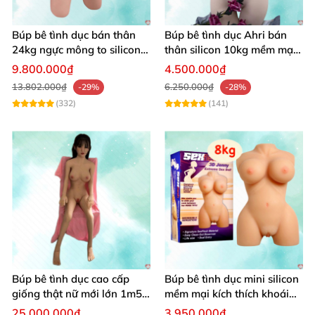
—Ảnh chụp búp bê tình dục bán
thân
Toysheart Lisa We
tại shop
Búp bê tình dục bán thân
Búp bê tình dục Ahri bán
baocaosuhp
24kg ngực mông to silicon y
thân silicon 10kg mềm mại
tế siêu thật
giá rẻ
9.800.000₫
4.500.000₫
13.802.000₫
6.250.000₫
-29%
-28%
(332)
(141)
—Video giới thiệu sản phẩm búp bê tình
dục bán thân Toysheart Lisa We
2.Ảnh giới thiệu sản phẩm búp bê tình dục
bán thân Toysheart Lisa We
Búp bê tình dục cao cấp
Búp bê tình dục mini silicon
giống thật nữ mới lớn 1m50
mềm mại kích thích khoái
silicon
cảm cực đỉnh
25.000.000₫
3.950.000₫