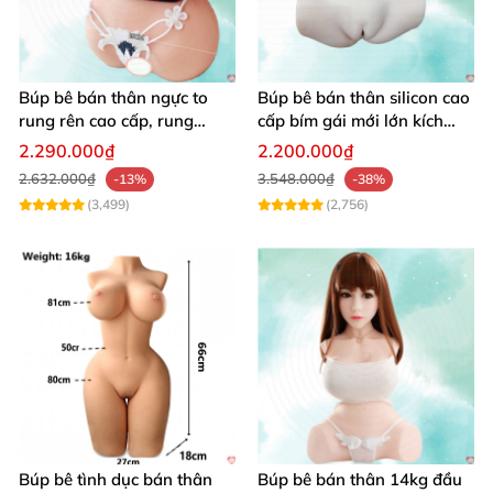
Núm vú kết cấu tinh tế
Hình dáng thon gọn thực tế hình chữ S
Búp bê bán thân ngực to
Búp bê bán thân silicon cao
Âm đạo thật thịt hồng
rung rên cao cấp, rung
cấp bím gái mới lớn kích
mạnh kích thích
thích
2.290.000₫
2.200.000₫
Bản sao 1:1
của bộ phận sinh dục
của người mẫu
2.632.000₫
3.548.000₫
-13%
-38%
thật
(3,499)
(2,756)
Chất liệu cao cấp nhập khẩu an toàn đạt đầy đủ
chứng nhận y tế
Búp bê tình dục bán thân
Búp bê bán thân 14kg đầu