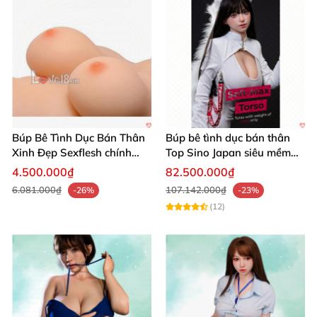
Búp Bê Tình Dục Bán Thân
Búp bê tình dục bán thân
Xinh Đẹp Sexflesh chính
Top Sino Japan siêu mềm
hãng Nhật
nhẹ 25Kg platinum silicone
4.500.000₫
82.500.000₫
6.081.000₫
107.142.000₫
-26%
-23%
(12)