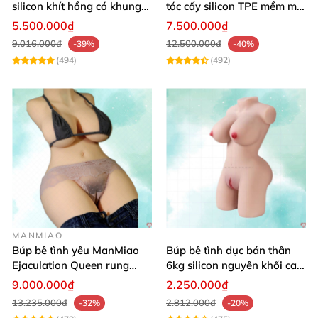
silicon khít hồng có khung
tóc cấy silicon TPE mềm mịn
16kg
tự nhiên
5.500.000₫
7.500.000₫
9.016.000₫
12.500.000₫
-39%
-40%
(494)
(492)
Danh mục
1.Thông số Búp bê tình dục bán thân Toysheart
MANMIAO
Búp bê tình yêu ManMiao
Búp bê tình dục bán thân
Lisa We
Ejaculation Queen rung
6kg silicon nguyên khối cao
cảm biến sưởi ấm phun
cấp giá rẻ
—Ảnh chụp búp bê tình dục bán thânToysheart
9.000.000₫
2.250.000₫
13.235.000₫
2.812.000₫
Lisa We tại shop baocaosuhp
-32%
-20%