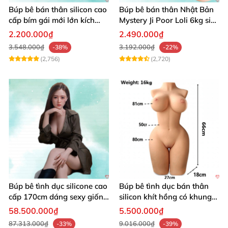
Búp bê bán thân silicon cao
Búp bê bán thân Nhật Bản
cấp bím gái mới lớn kích
Mystery Ji Poor Loli 6kg siêu
thích
thực giá tốt
2.200.000₫
2.490.000₫
3.548.000₫
3.192.000₫
-38%
-22%
(2,756)
(2,720)
Búp bê tình dục silicone cao
Búp bê tình dục bán thân
cấp 170cm dáng sexy giống
silicon khít hồng có khung
thật
16kg
58.500.000₫
5.500.000₫
87.313.000₫
9.016.000₫
-33%
-39%