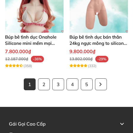
Búp bê tình dục Onahole
Búp bê tình dục bán thân
Silicone mini mềm mại
24kg ngực mông to silicon y
54cm
tế siêu thật
7.800.000₫
9.800.000₫
12.187.000₫
13.802.000₫
-36%
-29%
(358)
(332)
1
2
3
4
5
Gái Gọi Cao Cấp