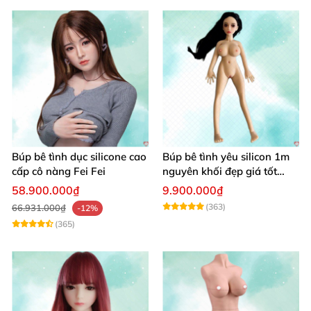
Búp bê tình dục silicone cao
Búp bê tình yêu silicon 1m
cấp cô nàng Fei Fei
nguyên khối đẹp giá tốt
giao nhanh
58.900.000₫
9.900.000₫
(363)
66.931.000₫
-12%
(365)