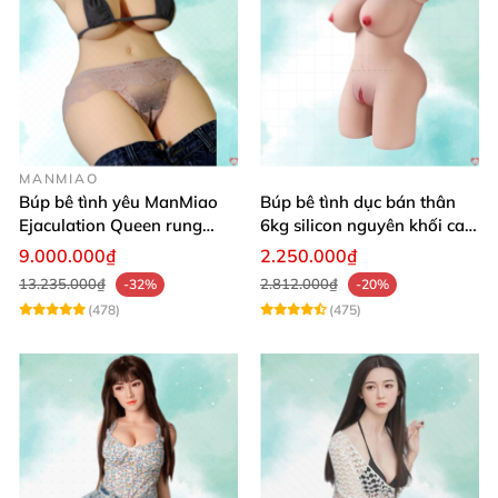
MANMIAO
Búp bê tình yêu ManMiao
Búp bê tình dục bán thân
Ejaculation Queen rung
6kg silicon nguyên khối cao
cảm biến sưởi ấm phun
cấp giá rẻ
9.000.000₫
2.250.000₫
13.235.000₫
2.812.000₫
-32%
-20%
(478)
(475)