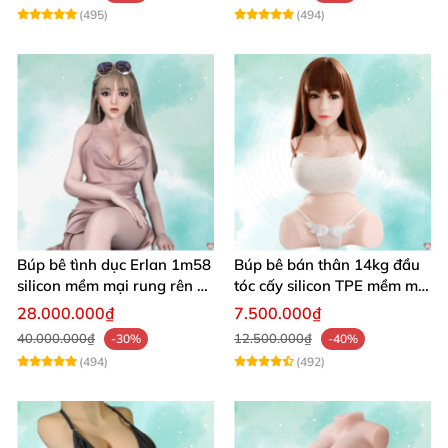
(495)
(494)
Búp bê tình dục Erlan 1m58
Búp bê bán thân 14kg đầu
silicon mềm mại rung rên co
tóc cấy silicon TPE mềm mịn
bóp hấp dẫn
tự nhiên
28.000.000₫
7.500.000₫
40.000.000₫
12.500.000₫
-30%
-40%
(494)
(492)