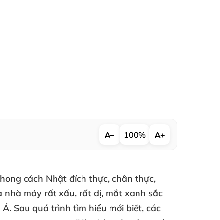
−
100%
+
hong cách Nhật đích thực
, chân thực
,
a nhà máy
rất xấu
,
rất dị
, mắt xanh sắc
u Á
. Sau
quá trình tìm hiểu mới biết
,
các