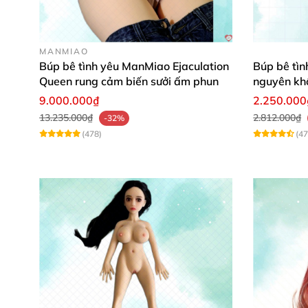
Độ sâu hậu môn
MANMIAO
Độ sâu âm đạo
Búp bê tình yêu ManMiao Ejaculation
Búp bê tìn
Queen rung cảm biến sưởi ấm phun
nguyên khố
9.000.000₫
2.250.000
13.235.000₫
2.812.000₫
-32%
(478)
(47
Hình ảnh chi tiết sản phẩm