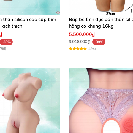
73 cm
 thân silicon cao cấp bím
Búp bê tình dục bán thân sili
 kích thích
hồng có khung 16kg
56 cm
₫
5.500.000₫
9.016.000₫
-38%
-39%
756)
(494)
83 cm
35.5 Kg
Miệng
, Âm đạo
, Hậu môn
12 cm