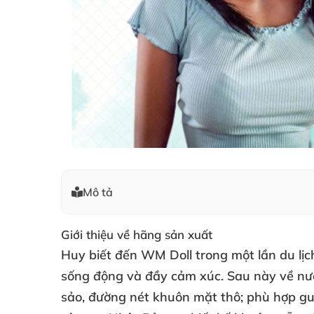
Mô tả
Giới thiệu về hãng sản xuất
Huy biết đến WM Doll trong một lần du lịc
sống động
và đầy cảm xúc
. Sau này về nư
sảo
, đường nét khuôn mặt thô; phù hợp 