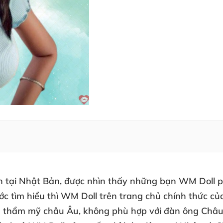
h tại Nhật Bản
,
được nhìn thấy
những bạn WM Doll p
ớc tìm hiểu
thì WM Doll trên trang chủ chính thức
củ
gu thẩm mỹ châu Âu
, không phù hợp
với đàn ông Châ