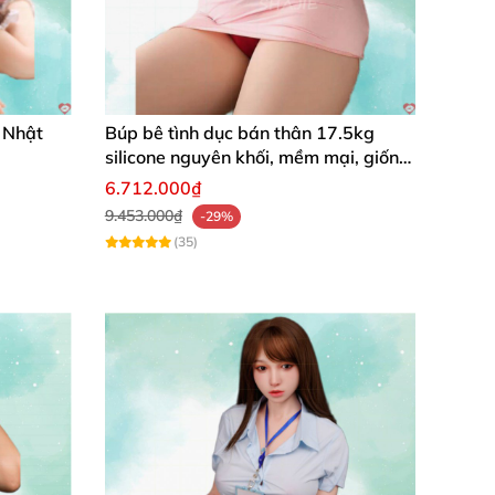
 Nhật
Búp bê tình dục bán thân 17.5kg
silicone nguyên khối, mềm mại, giống
thật, chất lượng cao
6.712.000₫
9.453.000₫
-29%
(35)