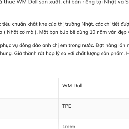
à thuê WM Doll sản xuất
, chỉ bán
riêng tại Nhật
và S
c tiêu chuẩn khắt khe
của thị trường Nhật
,
các chi tiết
đượ
ao ( Nhật cơ
mà )
. Một bạn búp bê dùng 10 năm
vẫn đẹp
phục vụ đông đảo anh chị em trong nước
. Đợt hàng lần 
chung
. Giá thành
rất hợp lý so
với chất lượng sản phẩm
. 
WM Doll
TPE
1m66