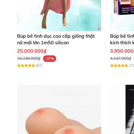
Búp bê tình dục cao cấp giống thật
Búp bê tìn
nữ mới lớn 1m50 silicon
kích thích
25.000.000₫
3.950.000
34.246.000₫
4.247.000₫
-27%
(87)
(71