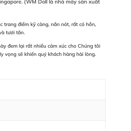
ingapore
. (WM Doll là nhà máy sản xuất
c trang điểm kỹ càng
, nắn nót
,
rất có hồn
,
và tươi tắn.
này đem lại
rất nhiều cảm xúc cho Chúng tôi
Hy vọng
sẽ khiến quý khách hàng hài lòng.