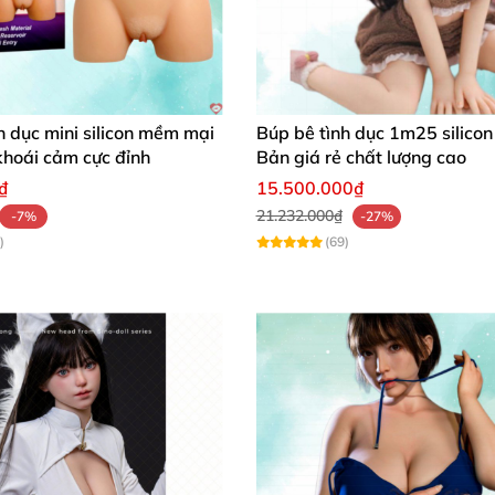
h dục mini silicon mềm mại
Búp bê tình dục 1m25 silicon
 khoái cảm cực đỉnh
Bản giá rẻ chất lượng cao
₫
15.500.000₫
21.232.000₫
-7%
-27%
)
(69)