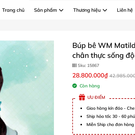
Trang chủ
Sản phẩm
Thương hiệu
Liên hệ
Búp bê WM Matild
chân thực sống đ
Sku:
15867
28.800.000₫
42.985.00
Còn hàng
ƯU ĐIỂM
Giao hàng kín đáo - Che
Ship hỏa tốc 30 - 60 ph
Miễn Ship cho đơn hàng