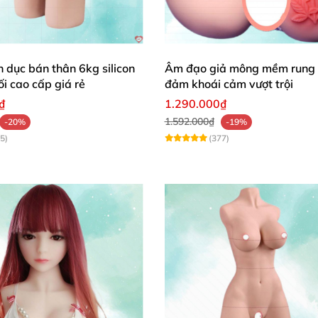
16 cm
18 cm
h dục bán thân 6kg silicon
Âm đạo giả mông mềm rung 
i cao cấp giá rẻ
đảm khoái cảm vượt trội
₫
1.290.000₫
1.592.000₫
-20%
-19%
5)
(377)