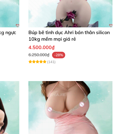
kg ngực
Búp bê tình dục Ahri bán thân silicon
10kg mềm mại giá rẻ
4.500.000₫
6.250.000₫
-28%
(141)