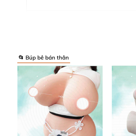
Độ rộng vai
Chu vi đùi
📂 Búp bê bán thân
Cánh tay
Cổ tay
Chân
Bàn chân