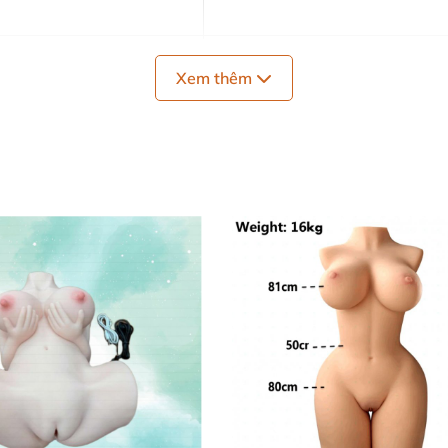
34 cm
Xem thêm
42 cm
47 cm
13 cm
85 cm
21 cm