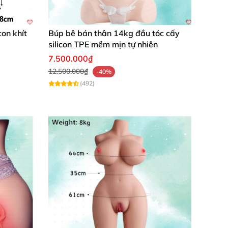
con khít
Búp bê bán thân 14kg đầu tóc cấy
silicon TPE mềm mịn tự nhiên
7.500.000₫
12.500.000₫
-40%
(492)