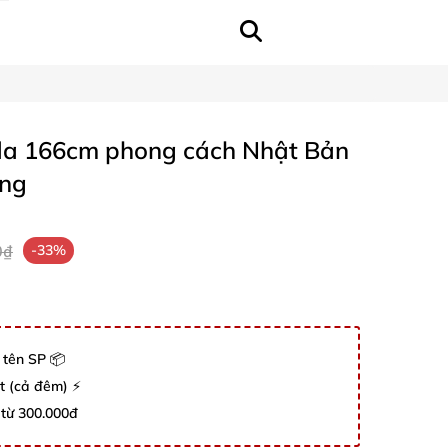
a 166cm phong cách Nhật Bản
ộng
0₫
-33%
 tên SP 📦
út (cả đêm) ⚡
 từ 300.000đ