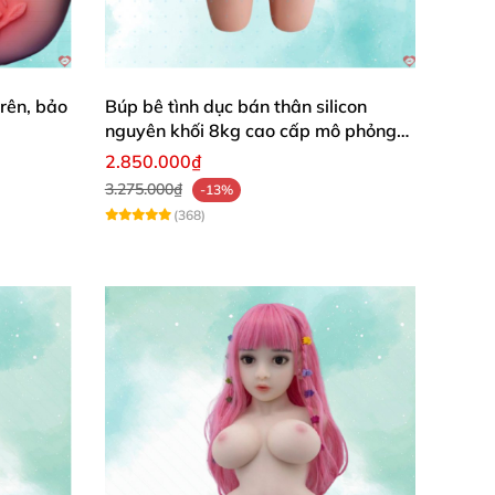
rên, bảo
Búp bê tình dục bán thân silicon
nguyên khối 8kg cao cấp mô phỏng
người thật
2.850.000₫
3.275.000₫
-13%
(368)