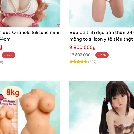
h dục Onahole Silicone mini
Búp bê tình dục bán thân 24
54cm
mông to silicon y tế siêu thật
₫
9.800.000₫
13.802.000₫
-36%
-29%
8)
(332)