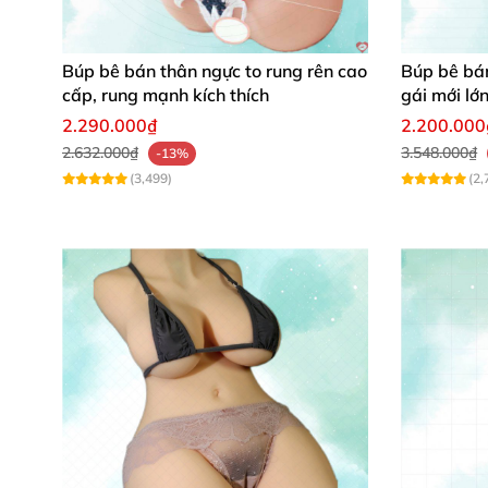
Vòng ngực
Búp bê bán thân ngực to rung rên cao
Búp bê bán
cấp, rung mạnh kích thích
gái mới lớn
Eo
2.290.000₫
2.200.000
2.632.000₫
3.548.000₫
-13%
(3,499)
(2,
Mông
Cân Nặng
Chức năng quan hệ
Độ sâu sâu miệng