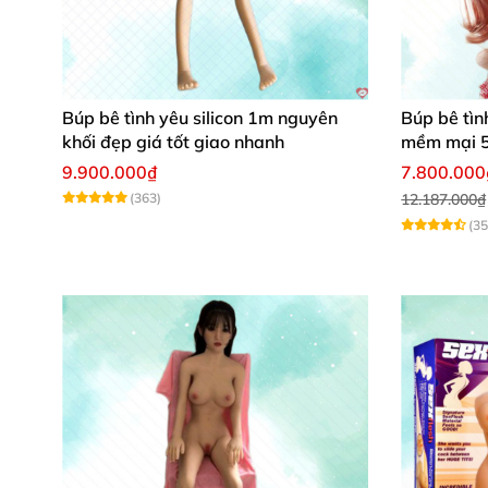
Búp bê tình yêu silicon 1m nguyên
Búp bê tìn
khối đẹp giá tốt giao nhanh
mềm mại 
9.900.000₫
7.800.000
(363)
12.187.000₫
(35