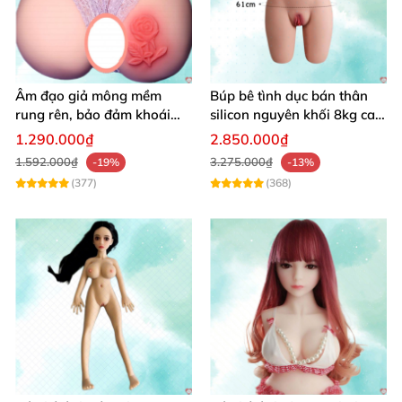
Hình ảnh chi tiết sản phẩm
Âm đạo giả mông mềm
Búp bê tình dục bán thân
rung rên, bảo đảm khoái
silicon nguyên khối 8kg cao
cảm vượt trội
cấp mô phỏng người thật
1.290.000₫
2.850.000₫
1.592.000₫
3.275.000₫
-19%
-13%
(377)
(368)