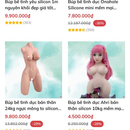
Búp bê tình yêu silicon 1m
Búp bê tình dục Onahole
nguyên khối đẹp giá tốt
Silicone mini mềm mại
giao nhanh
54cm
9.900.000₫
7.800.000₫
(363)
12.187.000₫
-36%
(358)
Búp bê tình dục bán thân
Búp bê tình dục Ahri bán
24kg ngực mông to silicon y
thân silicon 10kg mềm mại
tế siêu thật
giá rẻ
9.800.000₫
4.500.000₫
13.802.000₫
6.250.000₫
-29%
-28%