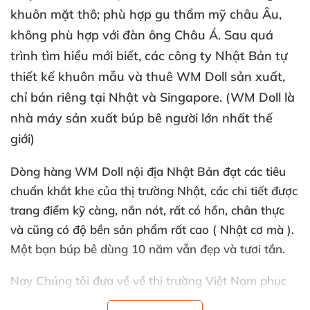
khuôn mặt thô; phù hợp gu thẩm mỹ châu Âu
,
không phù hợp
với đàn ông Châu Á
. Sau
quá
trình tìm hiểu mới biết
,
các công ty Nhật Bản tự
thiết kế khuôn mẫu
và thuê WM Doll sản xuất
,
chỉ bán
riêng tại Nhật
và Singapore
. (WM Doll là
nhà máy sản xuất búp bê người lớn nhất thế
giới)
Dòng hàng WM Doll nội địa Nhật Bản đạt
các tiêu
chuẩn khắt khe
của thị trường Nhật
,
các chi tiết
được
trang điểm kỹ càng
, nắn nót
,
rất có hồn
, chân thực
và
cũng có độ bền sản phẩm
rất cao ( Nhật cơ
mà )
.
Một bạn búp bê dùng 10 năm
vẫn đẹp
và tươi tắn.
Nay Chúng tôi đưa về về thị trường Việt Nam
phục
vụ đông đảo anh chị em trong nước
. Đợt hàng lần