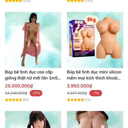
(332)
(141)
Búp bê tình dục cao cấp
Búp bê tình dục mini silicon
giống thật nữ mới lớn 1m50
mềm mại kích thích khoái
silicon
cảm cực đỉnh
25.000.000₫
3.950.000₫
34.246.000₫
4.247.000₫
-27%
-7%
(87)
(71)