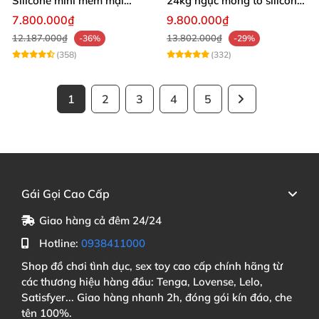
Silicone mini mềm mại
24kg ngực mông to silicon y
54cm
tế siêu thật
7.800.000₫
9.800.000₫
12.187.000₫
13.802.000₫
-36%
-29%
(358)
(332)
1
2
3
4
5
Gái Gọi Cao Cấp
Giao hàng cả đêm 24/24
Hotline:
0938411000
Shop đồ chơi tình dục, sex toy cao cấp chính hãng từ
các thương hiệu hàng đầu: Tenga, Lovense, Lelo,
Satisfyer... Giao hàng nhanh 2h, đóng gói kín đáo, che
tên 100%.