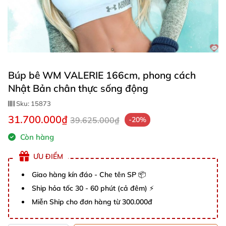
Búp bê WM VALERIE 166cm, phong cách
Nhật Bản chân thực sống động
Sku:
15873
31.700.000₫
39.625.000₫
-20%
Còn hàng
ƯU ĐIỂM
Giao hàng kín đáo - Che tên SP 📦
Ship hỏa tốc 30 - 60 phút (cả đêm) ⚡
Miễn Ship cho đơn hàng từ 300.000đ