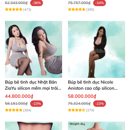
62.343.000₫
75.757.000₫
-36%
-34%
(473)
(385)
Búp bê tình dục Nhật Bản
Búp bê tình dục Nicole
ZiaYu silicon mềm mại trải
Aniston cao cấp silicon
nghiệm thật
mềm mại giá tốt
44.800.000₫
58.000.000₫
58.181.000₫
75.324.000₫
-23%
-23%
(384)
(379)