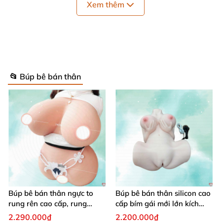
Xem thêm
này đem lại
rất nhiều cảm xúc cho Chúng tôi nói
riêng
cũng như anh chị em Chúng tôi nói chung
. Giá
thành
rất hợp lý so
với chất lượng sản phẩm
. Hy
vọng
sẽ khiến quý khách hàng hài lòng.
Thông tin chi tiết sản phẩm
📂 Búp bê bán thân
Thương hiệu
WM Doll
Chất liệu
TPE
Chiều cao
1m66
Búp bê bán thân ngực to
Búp bê bán thân silicon cao
rung rên cao cấp, rung
Độ rộng vai
34 cm
cấp bím gái mới lớn kích
mạnh kích thích
thích
2.290.000₫
2.200.000₫