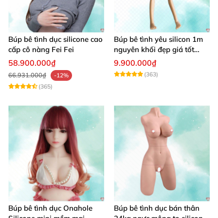
Búp bê tình dục silicone cao
Búp bê tình yêu silicon 1m
cấp cô nàng Fei Fei
nguyên khối đẹp giá tốt
giao nhanh
58.900.000₫
9.900.000₫
(363)
66.931.000₫
-12%
(365)
Búp bê tình dục Onahole
Búp bê tình dục bán thân