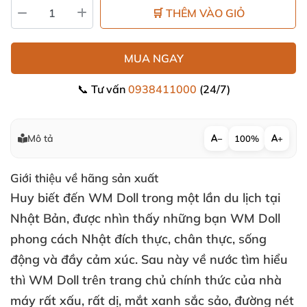
🛒 THÊM VÀO GIỎ
MUA NGAY
📞 Tư vấn
0938411000
(24/7)
Mô tả
−
100%
+
Giới thiệu về hãng sản xuất
Huy biết đến WM Doll trong một lần du lịch tại
Nhật Bản
,
được nhìn thấy
những bạn WM Doll
phong cách Nhật đích thực
, chân thực
, sống
động
và đầy cảm xúc
. Sau này về nước tìm hiểu
thì WM Doll trên trang chủ chính thức
của nhà
máy
rất xấu
,
rất dị
, mắt xanh sắc sảo
, đường nét