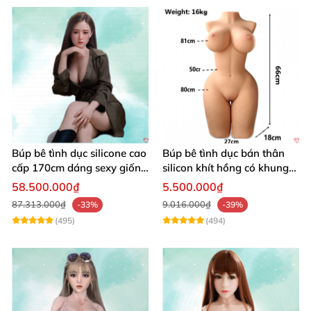
có thể xảy ra
với khách hàng
của mình
, luôn
mong rằng khi khách hàng tìm đến
các mẫu
búp bê
của Chúng tôi đều cảm thấy thỏa
mãn
với sự lựa chọn
của mình
Búp bê tình dục silicone cao
Búp bê tình dục bán thân
cấp 170cm dáng sexy giống
silicon khít hồng có khung
thật
16kg
58.500.000₫
5.500.000₫
87.313.000₫
9.016.000₫
-33%
-39%
(495)
(494)