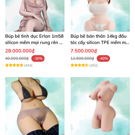
Búp bê tình dục Erlan 1m58
Búp bê bán thân 14kg đầu
silicon mềm mại rung rên co
tóc cấy silicon TPE mềm mịn
bóp hấp dẫn
tự nhiên
28.000.000₫
7.500.000₫
40.000.000₫
12.500.000₫
-30%
-40%
(494)
(492)