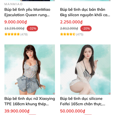
MANMIAO
Búp bê tình yêu ManMiao
Búp bê tình dục bán thân
Ejaculation Queen rung
6kg silicon nguyên khối cao
cảm biến sưởi ấm phun
cấp giá rẻ
9.000.000₫
2.250.000₫
13.235.000₫
2.812.000₫
-32%
-20%
(478)
(475)
Búp bê tình dục nữ Xiaoying
Búp bê tình dục silicone
TPE 168cm khung thép
Feifei 165cm chân thực,
không gỉ 1:1
sang trọng, âm thanh sống
39.900.000₫
50.000.000₫
động