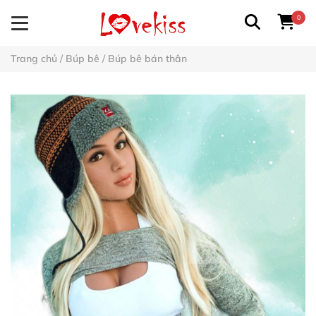
0
Trang chủ
/
Búp bê
/
Búp bê bán thân