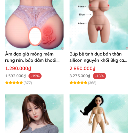
Âm đạo giả mông mềm
Búp bê tình dục bán thân
rung rên, bảo đảm khoái
silicon nguyên khối 8kg cao
cảm vượt trội
cấp mô phỏng người thật
1.290.000₫
2.850.000₫
1.592.000₫
3.275.000₫
-19%
-13%
(377)
(368)