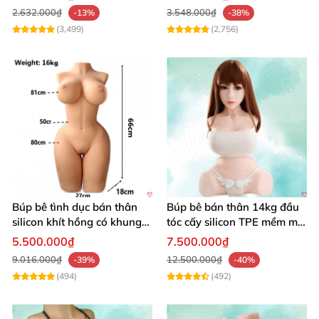
2.632.000₫
3.548.000₫
-13%
-38%
Chu vi đùi
42 cm
(3,499)
(2,756)
Cánh tay
47 cm
Cổ tay
13 cm
Chân
85 cm
Búp bê tình dục bán thân
Búp bê bán thân 14kg đầu
Bàn chân
21 cm
silicon khít hồng có khung
tóc cấy silicon TPE mềm mịn
16kg
tự nhiên
5.500.000₫
7.500.000₫
9.016.000₫
12.500.000₫
-39%
-40%
Vòng ngực
73 cm
(494)
(492)
Eo
56 cm