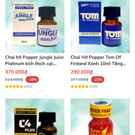
Chai hít Popper Jungle Juice
Chai Hít Popper Tom Of
Platinum kích thích cực
Finland Xanh 10ml Tăng
mạnh
Ham Muốn Hậu Môn
370.000₫
290.000₫
514.000₫
377.000₫
-28%
-23%
(664)
(638)