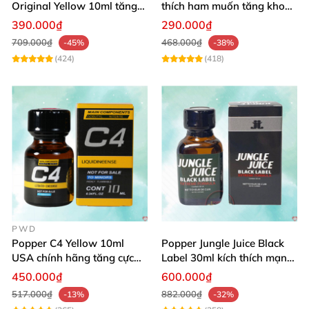
Original Yellow 10ml tăng
thích ham muốn tăng khoái
ham muốn mạnh
cảm mạnh
390.000₫
290.000₫
709.000₫
468.000₫
-45%
-38%
(424)
(418)
PWD
Popper C4 Yellow 10ml
Popper Jungle Juice Black
USA chính hãng tăng cực
Label 30ml kích thích mạnh
khoái mạnh mẽ
mẽ cực đỉnh
450.000₫
600.000₫
517.000₫
882.000₫
-13%
-32%