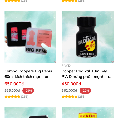
(265)
(258)
PWD
Combo Poppers Big Penis
Popper Radikal 10ml Mỹ
60ml kích thích mạnh an
PWD hưng phấn mạnh mẽ,
toàn cho cả Top Bot
ít tác dụng phụ
650.000₫
450.000₫
915.000₫
562.000₫
-29%
-20%
(256)
(253)