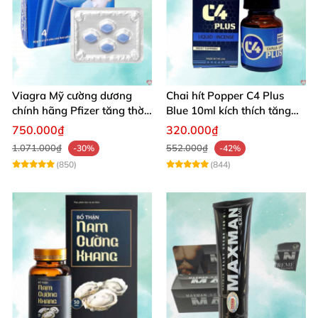
Viagra Mỹ cường dương
Chai hít Popper C4 Plus
chính hãng Pfizer tăng thời
Blue 10ml kích thích tăng
gian quan hệ nam giới
khoái cảm giới tính
750.000₫
320.000₫
1.071.000₫
552.000₫
-30%
-42%
(850)
(844)