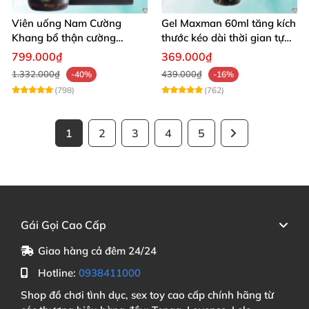
Viên uống Nam Cường
Gel Maxman 60ml tăng kích
Khang bổ thận cường
thước kéo dài thời gian tự
dương dài lâu sung mãn
nhiên
799.000₫
369.000₫
1.332.000₫
439.000₫
-40%
-16%
(798)
(762)
1
2
3
4
5
Gái Gọi Cao Cấp
Giao hàng cả đêm 24/24
Hotline:
0938411000
Shop đồ chơi tình dục, sex toy cao cấp chính hãng từ