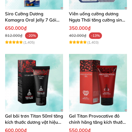
Siro Cường Dương
Viên uống cường dương
Kamagra Oral Jelly 7 Gói
Ngựa Thái tăng cường sinh
Hương Trái Cây Tăng
lý nam hộp 10 viên
650.000₫
350.000₫
Cường Sinh Lý Nam
812.000₫
402.000₫
-20%
-13%
(1,405)
(1,403)
Gel bôi trơn Titan 50ml tăng
Gel Titan Provocative đỏ
kích thước dương vật hiệu
chính hãng tăng kích thước
quả
dương vật nam nhanh
600.000₫
550.000₫