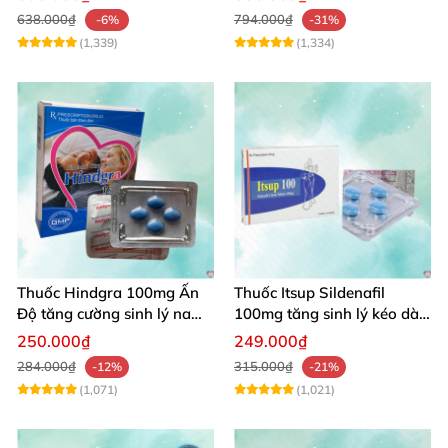
chóng
638.000₫
794.000₫
-6%
-31%
(1,339)
(1,334)
Thuốc Hindgra 100mg Ấn
Thuốc Itsup Sildenafil
Độ tăng cường sinh lý nam
100mg tăng sinh lý kéo dài
chống xuất tinh
thời gian cho nam giới
250.000₫
249.000₫
284.000₫
315.000₫
-12%
-21%
(1,071)
(1,021)