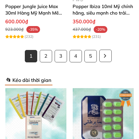
Popper Jungle Juice Max
Popper Ibiza 10ml Mỹ chính
30ml Hàng Mỹ Mạnh Mẽ
hãng, siêu mạnh cho trải
Tạo Khoái Cảm
nghiệm bùng nổ
600.000₫
350.000₫
923.000₫
437.000₫
-35%
-20%
(232)
(231)
1
2
3
4
5
📂 Kéo dài thời gian