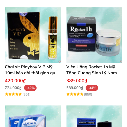
Chai xịt Playboy VIP Mỹ
Viên Uống Rocket 1h Mỹ
10ml kéo dài thời gian quan
Tăng Cường Sinh Lý Nam
hệ hiệu quả nhanh
Hỗ Trợ Cương Cứng
420.000₫
389.000₫
724.000₫
589.000₫
-42%
-34%
(851)
(850)