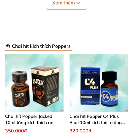
Xem thêm
bôi trơn
hoặc
bao cao su
để tăng thêm khoái
cảm
📂 Chai hít kích thích Poppers
Chai hít Popper Jacked
Chai hít Popper C4 Plus
10ml tăng kích thích an
Blue 10ml kích thích tăng
toàn
khoái cảm giới tính
350.000₫
320.000₫