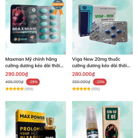
Maxman Mỹ chính hãng
Viga New 20mg thuốc
cường dương kéo dài thời
cường dương kéo dài thời
gian chống xuất tinh sớm
gian chống xuất tinh
290.000₫
280.000₫
406.000₫
350.000₫
-29%
-20%
(999)
(995)