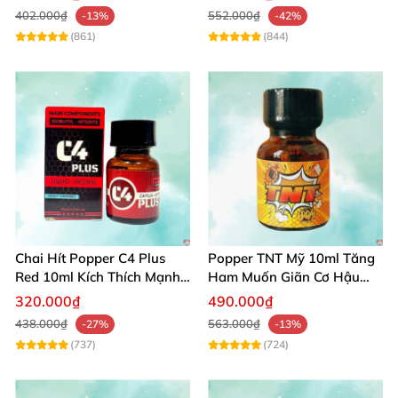
402.000₫
552.000₫
-13%
-42%
(861)
(844)
Chai Hít Popper C4 Plus
Popper TNT Mỹ 10ml Tăng
Red 10ml Kích Thích Mạnh
Ham Muốn Giãn Cơ Hậu
Mẽ Đam Mê
Môn Thảo Dược
320.000₫
490.000₫
438.000₫
563.000₫
-27%
-13%
(737)
(724)