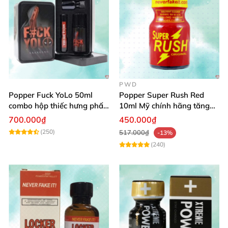
PWD
Popper Fuck YoLo 50ml
Popper Super Rush Red
combo hộp thiếc hưng phấn
10ml Mỹ chính hãng tăng
mạnh mẽ
khoái cảm nhanh
700.000₫
450.000₫
(250)
517.000₫
-13%
(240)