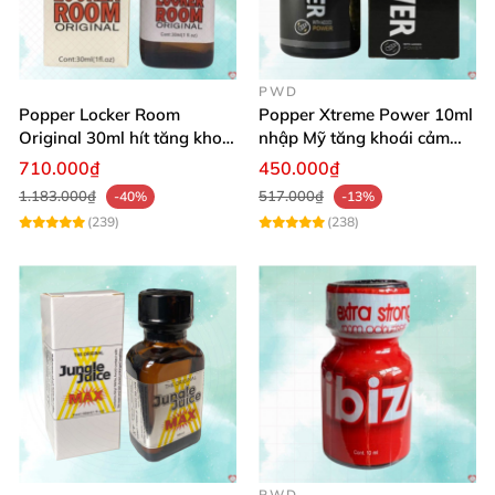
PWD
Popper Locker Room
Popper Xtreme Power 10ml
Original 30ml hít tăng khoái
nhập Mỹ tăng khoái cảm
cảm Mỹ
quan hệ hiệu quả nhanh
710.000₫
450.000₫
1.183.000₫
517.000₫
-40%
-13%
(239)
(238)
PWD