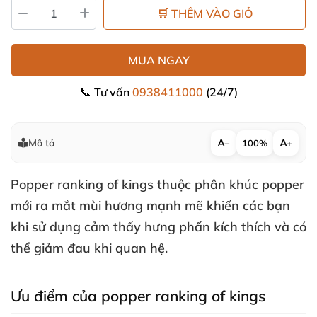
🛒 THÊM VÀO GIỎ
MUA NGAY
📞 Tư vấn
0938411000
(24/7)
Mô tả
−
100%
+
Popper ranking of kings
thuộc phân khúc
popper
mới ra mắt mùi hương mạnh mẽ khiến
các bạn
khi sử dụng cảm thấy hưng phấn kích thích
và
có
thể giảm đau khi quan hệ.
Ưu điểm
của popper ranking of kings