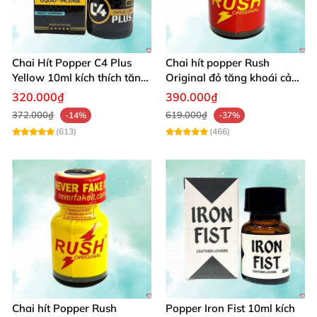
Chai Hít Popper C4 Plus
Chai hít popper Rush
Yellow 10ml kích thích tăng
Original đỏ tăng khoái cảm
ham muốn nhanh
quan hệ mạnh
320.000₫
390.000₫
372.000₫
619.000₫
-14%
-37%
(613)
(466)
Chai hít Popper Rush
Popper Iron Fist 10ml kích