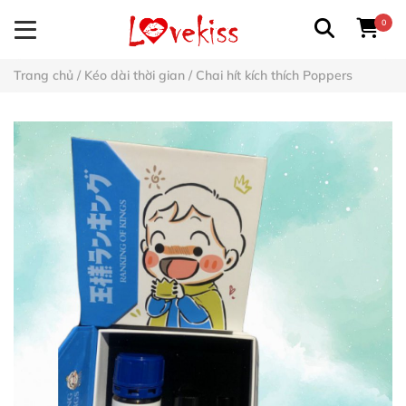
0
Trang chủ
/
Kéo dài thời gian
/
Chai hít kích thích Poppers