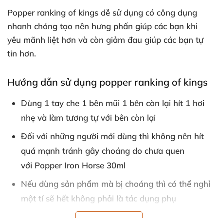
Popper ranking of kings
dễ sử dụng có công dụng
nhanh chóng tạo nên hưng phấn giúp
các bạn khi
yêu mãnh liệt hơn
và còn giảm đau giúp
các bạn tự
tin hơn.
Hướng dẫn sử dụng popper ranking of kings
Dùng 1 tay che 1 bên mũi 1 bên còn lại hít 1 hơi
nhẹ
và làm tương tự
với bên còn lại
Đối
với
những người mới dùng
thì không nên hít
quá mạnh tránh gây choáng do chưa quen
với Popper Iron Horse 30ml
Nếu dùng sản phẩm
mà bị choáng
thì
có thể nghỉ
một tí
sẽ hết không phải là tác dụng phụ
Trong
quá trình sử dụng popper ên kết hợp vs
gel