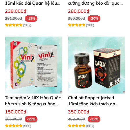
15ml kéo dài Quan hệ lâu
cường dương kéo dài quan
hiệu quả nhanh
hệ an toàn cho phái mạnh
239.000₫
280.000₫
291.000₫
350.000₫
-18%
-20%
(902)
(900)
Tem ngậm VINIX Hàn Quốc
Chai hít Popper Jacked
hỗ trợ sinh lý tăng cường
10ml tăng kích thích an
sức khỏe
toàn
150.000₫
350.000₫
185.000₫
402.000₫
-19%
-13%
(888)
(861)