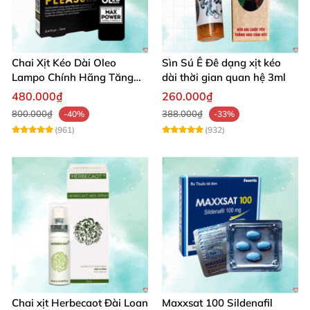
Chai Xịt Kéo Dài Oleo
Sìn Sú Ê Đê dạng xịt kéo
Lampo Chính Hãng Tăng
dài thời gian quan hệ 3ml
Cường Sinh Lý Nam
480.000₫
260.000₫
800.000₫
388.000₫
-40%
-33%
(961)
(932)
Chai xịt Herbecaot Đài Loan
Maxxsat 100 Sildenafil