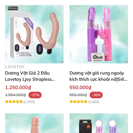
LOVETOY
Dương Vật Giả 2 Đầu
Dương vật giả rung ngoáy
Lovetoy Ljoy Strapless
kích thích cực khoái nữ|Siêu
Rung ĐKTX Siêu Mạnh
phẩm
1.250.000₫
550.000₫
1.984.000₫
859.000₫
-37%
-36%
(1,943)
(1,668)