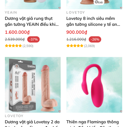
YEAIN
LOVETOY
Dương vật giả rung thụt
Lovetoy 8 inch siêu mềm
gắn tường YEAIN điều khiển
gắn tường silicone y tế an
từ xa
toàn
1.600.000₫
900.000₫
2.539.000₫
1.216.000₫
-37%
-26%
(2,590)
(2,069)
LOVETOY
Dương vật giả Lovetoy 2 da
Thiên nga Flamingo thông