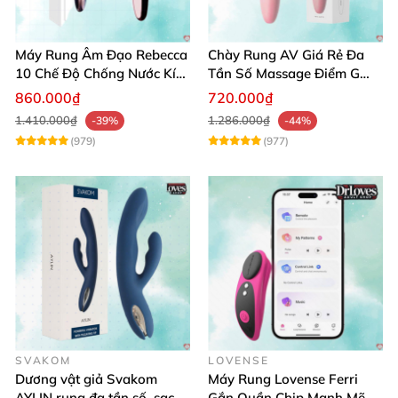
Máy Rung Âm Đạo Rebecca
Chày Rung AV Giá Rẻ Đa
10 Chế Độ Chống Nước Kích
Tần Số Massage Điểm G
Thích Điểm G
Mát Xa Âm Vật
860.000₫
720.000₫
1.410.000₫
1.286.000₫
-39%
-44%
(979)
(977)
SVAKOM
LOVENSE
Dương vật giả Svakom
Máy Rung Lovense Ferri
AYLIN rung đa tần số, sạc
Gắn Quần Chip Mạnh Mẽ,