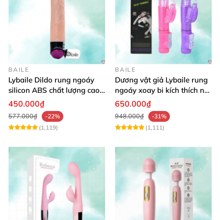
BAILE
BAILE
Lybaile Dildo rung ngoáy
Dương vật giả Lybaile rung
silicon ABS chất lượng cao
ngoáy xoay bi kích thích nữ
kích thước chuẩn
thủ dâm
450.000₫
650.000₫
577.000₫
948.000₫
-22%
-31%
(1,119)
(1,111)