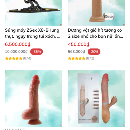
Súng máy ZSex X8-B rung
Dương vật giả hít tường có
thụt, ngụy trang túi xách, 9
2 size nhỏ cho bạn nữ lần
chế độ rung đa dạng
đầu sử dụng
6.500.000₫
450.000₫
10.000.000₫
563.000₫
-35%
-20%
(874)
(871)
MANMIAO