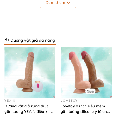
Xem thêm
📂 Dương vật giả đa năng
Cấu tạo chính
đồ chơi người lớn cho nữ
mấy tập
YEAIN
LOVETOY
ngực thông minh
Dương vật giả rung thụt
Lovetoy 8 inch siêu mềm
Tên sản phẩm:
đồ chơi người lớn cho nữ
mấy tập
gắn tường YEAIN điều khiển
gắn tường silicone y tế an