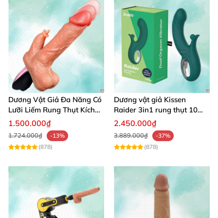
Dương Vật Giả Đa Năng Có
Dương vật giả Kissen
Lưỡi Liếm Rung Thụt Kích
Raider 3in1 rung thụt 10
Thích Cao Cấp
chế độ, chống nước
1.500.000₫
2.450.000₫
1.724.000₫
3.889.000₫
-13%
-37%
(878)
(878)