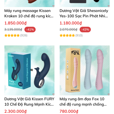
làn da tạo độ thơm mêm mịn
và bổ sung khoáng
Máy rung massage Kissen
Dương Vật Giả Shesonicely
chất cho ngực.
Kraken 10 chế độ rung kích
Yes-100 Sạc Pin Phát Nhiệt
thích điểm G
Siêu Thật
1.850.000₫
1.180.000₫
Thời gian tập luyện mỗi ngày khoảng 30 phút tập
3.135.000₫
2.070.000₫
-41%
-43%
liên tục trong một tháng là bạn cảm nhận
được sự
(926)
(910)
thay đổi
của bộ ngực.
Dương Vật Giả Kissen FURY
Máy rung âm đạo Fox 10
10 Chế Độ Rung Mạnh Kích
chế độ rung mạnh chống
Thích
nước sạc pin tiện lợi
2.300.000₫
780.000₫