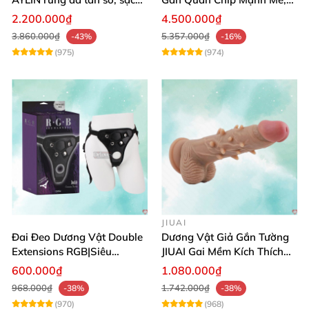
pin chống nước
Điều Khiển Qua App
2.200.000₫
4.500.000₫
3.860.000₫
5.357.000₫
-43%
-16%
(975)
(974)
JIUAI
Đai Đeo Dương Vật Double
Dương Vật Giả Gắn Tường
Extensions RGB|Siêu
JIUAI Gai Mềm Kích Thích
Bền|Cảm Giác Thật
Điểm G Siêu Mượt
600.000₫
1.080.000₫
968.000₫
1.742.000₫
-38%
-38%
(970)
(968)