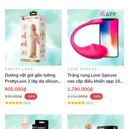
PRETTY LOVE
LOVE SPOUSE
Dương vật giả gắn tường
Trứng rung Love Spouse
PrettyLove 2 lớp da silicon
cao cấp điều khiển app 10
mềm mịn không rung
chế độ rung cực khoái toàn
800.000₫
1.790.000₫
cầu
930.000₫
2.712.000₫
-14%
-34%
(968)
(962)