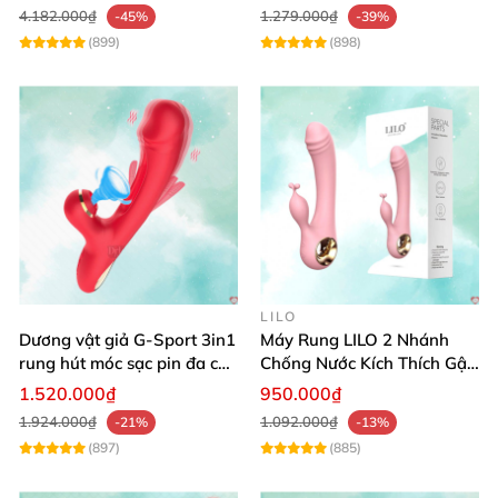
4.182.000₫
1.279.000₫
-45%
-39%
(899)
(898)
LILO
Dương vật giả G-Sport 3in1
Máy Rung LILO 2 Nhánh
rung hút móc sạc pin đa chế
Chống Nước Kích Thích Gật
độ
Gù Mạnh
1.520.000₫
950.000₫
1.924.000₫
1.092.000₫
-21%
-13%
(897)
(885)