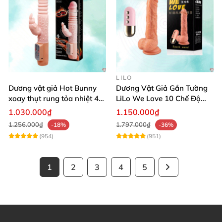
LILO
Dương vật giả Hot Bunny
Dương Vật Giả Gắn Tường
xoay thụt rung tỏa nhiệt 48
LiLo We Love 10 Chế Độ
độ
Rung Nhiệt
1.030.000₫
1.150.000₫
1.256.000₫
1.797.000₫
-18%
-36%
(954)
(951)
1
2
3
4
5