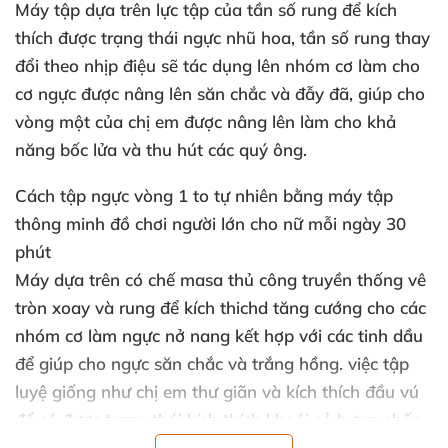
Máy tập dựa trên lực tập
của tần số rung
để kích
thích
được trạng thái ngực nhũ hoa
, tần số rung thay
đổi theo nhịp điệu
sẽ tác dụng lên nhóm cơ làm cho
cơ ngực
được nâng lên săn chắc
và đẫy đã
, giúp cho
vòng một
của chị em
được nâng lên làm cho khả
năng bốc lửa
và thu hút
các quý ông.
Cách tập ngực vòng 1 to tự nhiên bằng máy tập
thông minh
đồ chơi người lớn cho nữ
mỗi ngày 30
phút
Máy dựa trên có chế masa thủ công truyền thống vê
tròn xoay
và rung
để kích thichd tăng cướng cho
các
nhóm cơ làm ngực nở nang kết hợp
với
các tinh dầu
để giúp cho ngực săn chắc
và trắng hồng
. việc tập
luyệ giống như chị em thư giãn
và kích thích đầu vú
để có
được trạng thái kích thích khoái cả hưng phấn
và tuyệt đỉnh nhất.