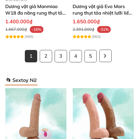
Dương vật giả Manmiao
Dương vật giả Evo Mars
W18 đa năng rung thụt tỏa
rung thụt tỏa nhiệt lưỡi liếm
nhiệt remote hiện đại
massage
1.400.000₫
1.650.000₫
1.667.000₫
2.391.000₫
-16%
-31%
(866)
(864)
1
2
3
4
5
📂 Sextoy Nữ