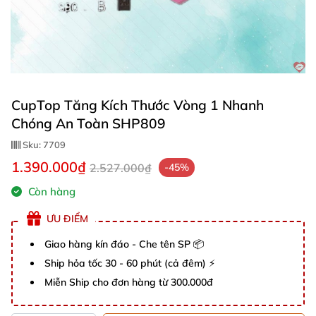
CupTop Tăng Kích Thước Vòng 1 Nhanh
Chóng An Toàn SHP809
Sku:
7709
1.390.000₫
2.527.000₫
-45%
Còn hàng
ƯU ĐIỂM
Giao hàng kín đáo - Che tên SP 📦
Ship hỏa tốc 30 - 60 phút (cả đêm) ⚡
Miễn Ship cho đơn hàng từ 300.000đ