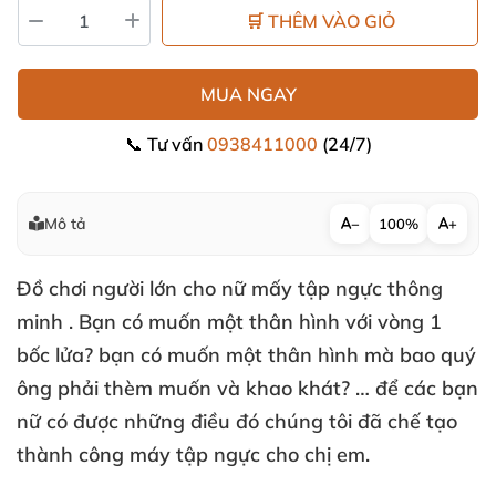
🛒 THÊM VÀO GIỎ
MUA NGAY
📞 Tư vấn
0938411000
(24/7)
Mô tả
−
100%
+
Đồ chơi người lớn cho nữ
mấy tập ngực thông
minh
. Bạn có muốn một thân hình
với vòng 1
bốc lửa
? bạn có muốn một thân hình
mà bao quý
ông phải thèm muốn
và khao khát
? …
để
các bạn
nữ có
được
những điều đó chúng tôi
đã chế tạo
thành công máy tập ngực cho chị em.