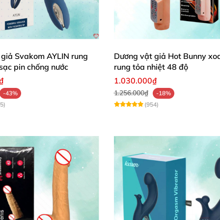
 giả Svakom AYLIN rung
Dương vật giả Hot Bunny xoa
 sạc pin chống nước
rung tỏa nhiệt 48 độ
₫
1.030.000₫
1.256.000₫
-43%
-18%
5)
(954)
hậu môn hình chữ L độc đáo HM08 hỗ trợ
các bạn gay tự sướng nhiề