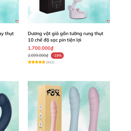
y thụt
Dương vật giả gắn tường rung thụt
10 chế độ sạc pin tiện lợi
1.700.000₫
2.099.000₫
-19%
(942)
u khoái cảm nhất.