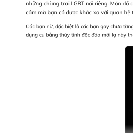
những chàng trai LGBT nói
riêng
. Món đồ 
cảm
mà bạn có
được khác xa
với quan hệ 
Các bạn nữ
,
đặc biệt là
các bạn gay chưa từn
dụng cụ bằng thủy tinh độc đáo mới lạ này th