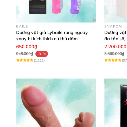
BAILE
SVAKOM
Dương vật giả Lybaile rung ngoáy
Dương vật
xoay bi kích thích nữ thủ dâm
đa tần số,
650.000₫
2.200.000
948.000₫
3.860.000₫
-31%
(1,111)
(97
Dụng cụ mát xa 