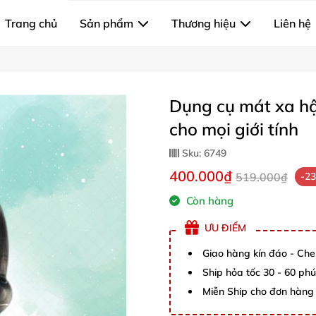
Trang chủ
Sản phẩm
Thương hiệu
Liên hệ
Dụng cụ mát xa hậ
cho mọi giới tính
Sku:
6749
400.000₫
519.000₫
-2
Còn hàng
ƯU ĐIỂM
Giao hàng kín đáo - Che
Ship hỏa tốc 30 - 60 ph
Miễn Ship cho đơn hàng