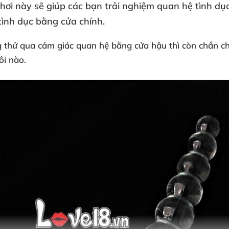
chơi này
sẽ giúp
các bạn trải nghiệm quan hệ tình d
tình dục bằng cửa chính.
g thử qua cảm giác quan hệ bằng cửa hậu
thì còn chần c
ôi nào.