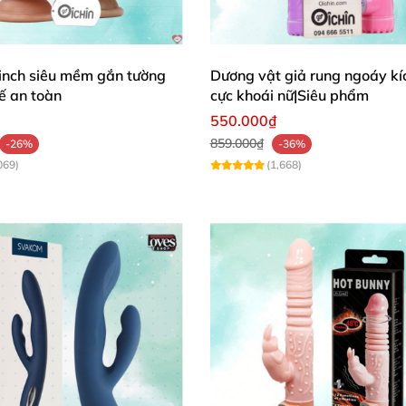
inch siêu mềm gắn tường
Dương vật giả rung ngoáy kíc
tế an toàn
cực khoái nữ|Siêu phẩm
550.000₫
859.000₫
-26%
-36%
069)
(1,668)