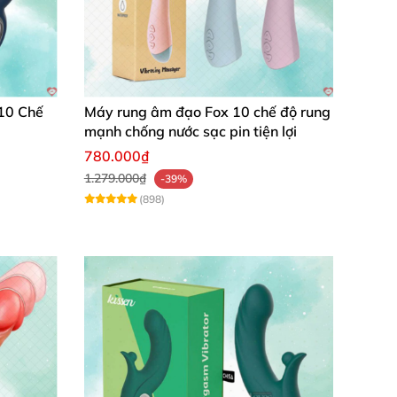
HM08
10 Chế
Máy rung âm đạo Fox 10 chế độ rung
và tránh làm tổn thương hậu môn
. Bởi vì cơ
mạnh chống nước sạc pin tiện lợi
hảy máu.
780.000₫
1.279.000₫
hăng hoa nhất.
-39%
(898)
y ra sử dụng
các bạn nên kiểm tra bề mặt
của