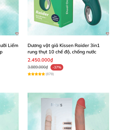
ưỡi Liếm
Dương vật giả Kissen Raider 3in1
ấp
rung thụt 10 chế độ, chống nước
2.450.000₫
3.889.000₫
-37%
(878)