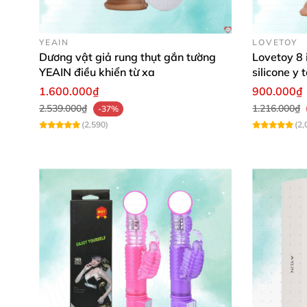
YEAIN
LOVETOY
Dương vật giả rung thụt gắn tường
Lovetoy 8 
YEAIN điều khiển từ xa
silicone y 
1.600.000₫
900.000₫
2.539.000₫
1.216.000₫
-37%
(2,590)
(2,