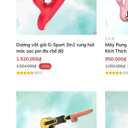
LILO
Dương vật giả G-Sport 3in1 rung hút
Máy Rung 
móc sạc pin đa chế độ
Kích Thíc
1.520.000₫
950.000₫
1.924.000₫
1.092.000₫
-21%
(897)
(88