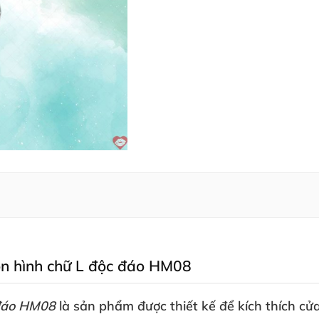
ôn hình chữ L độc đáo HM08
 đáo HM08
là sản phẩm
được thiết kế
để kích thích cử