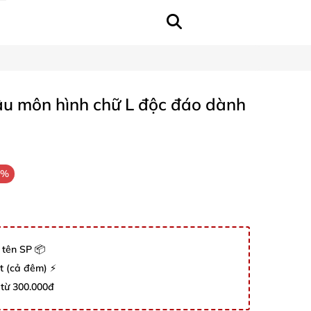
u môn hình chữ L độc đáo dành
3%
 tên SP 📦
út (cả đêm) ⚡
 từ 300.000đ