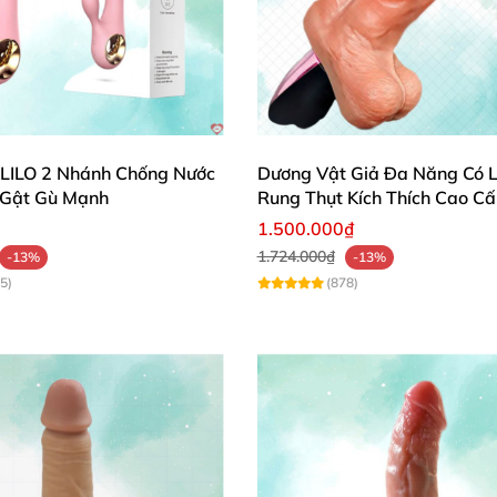
LILO 2 Nhánh Chống Nước
Dương Vật Giả Đa Năng Có L
h Gật Gù Mạnh
Rung Thụt Kích Thích Cao C
1.500.000₫
1.724.000₫
-13%
-13%
5)
(878)