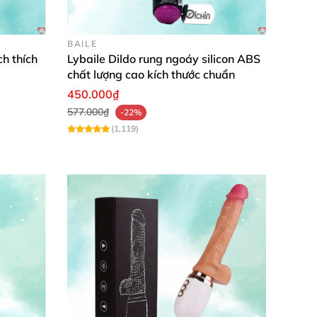
BAILE
h thích
Lybaile Dildo rung ngoáy silicon ABS
chất lượng cao kích thước chuẩn
450.000₫
577.000₫
-22%
(1,119)