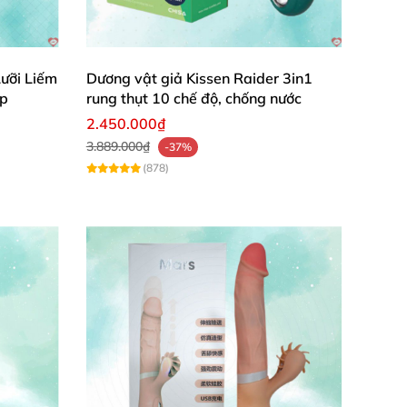
ả năng thụt
lên đến 560 nhịp/phút
, Haoqi Fun
 thỏa mãn sâu sắc
. Từng nhịp thụt như đưa
ưỡi Liếm
Dương vật giả Kissen Raider 3in1
ấp
rung thụt 10 chế độ, chống nước
560 nhịp/phút.
2.450.000₫
3.889.000₫
-37%
(878)
iệt theo từng nhịp thụt.
Fun đó chính là khả năng vận hành vô cùng
ung vào việc tận hưởng cảm giác
mà sản
ông gây ồn.
aoqi Fun