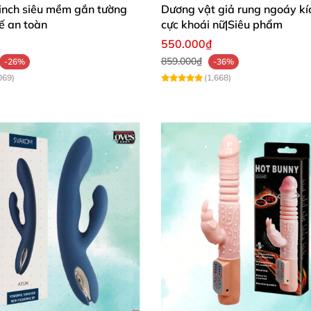
inch siêu mềm gắn tường
Dương vật giả rung ngoáy kíc
mm
tế an toàn
cực khoái nữ|Siêu phẩm
550.000₫
859.000₫
-26%
-36%
069)
(1,668)