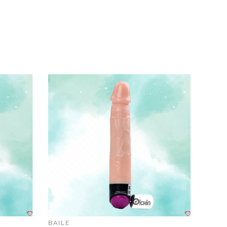
ành cho chị em.
BAILE