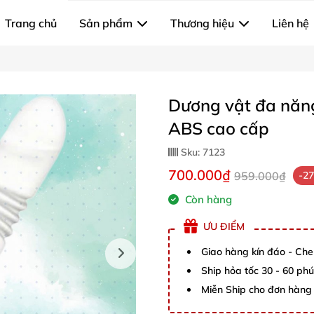
Trang chủ
Sản phẩm
Thương hiệu
Liên hệ
Dương vật đa năng 
ABS cao cấp
Sku:
7123
700.000₫
959.000₫
-2
Còn hàng
ƯU ĐIỂM
Giao hàng kín đáo - Che
Ship hỏa tốc 30 - 60 ph
Miễn Ship cho đơn hàng