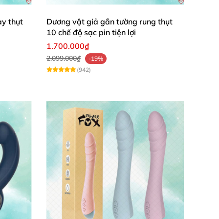
n.
y thụt
Dương vật giả gắn tường rung thụt
10 chế độ sạc pin tiện lợi
1.700.000₫
2.099.000₫
-19%
à ABS cao cấp
. Silicone mang lại cảm giác
(942)
nổi tiếng về độ bền
và độ cứng
, giúp sản phẩm
e
và ABS cao cấp.
 cao khả năng chống thấm nước
. Điều này
, cho
ắm
. Điều này
cũng giúp việc vệ sinh sản phẩm
ng chống thấm nước tốt.