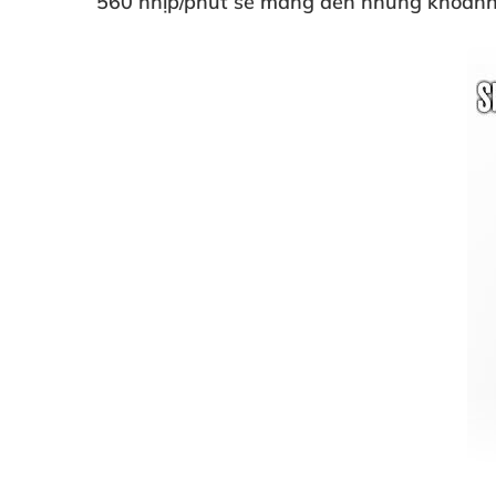
560 nhịp/phút
sẽ mang đến
những khoảnh