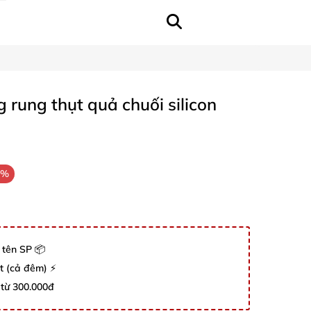
rung thụt quả chuối silicon
7%
 tên SP 📦
út (cả đêm) ⚡
 từ 300.000đ