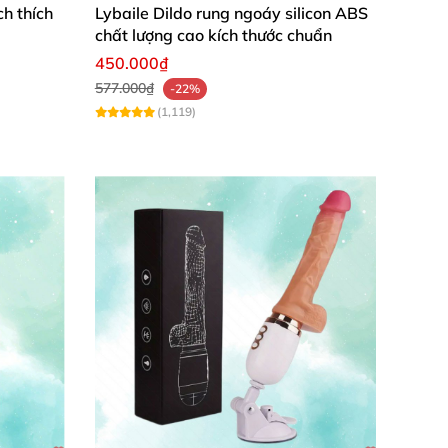
h thích
Lybaile Dildo rung ngoáy silicon ABS
chất lượng cao kích thước chuẩn
450.000₫
577.000₫
-22%
(1,119)