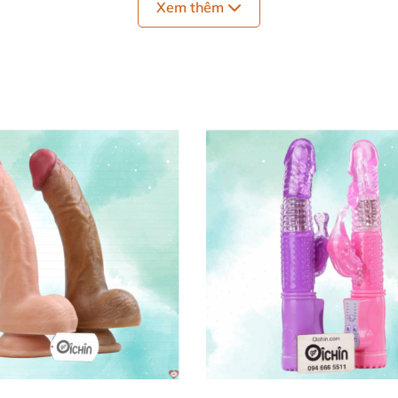
Xem thêm
rung thụt hình quả chuối Haoqi Fun có thiết kế vô cùng đáng yêu d
ăng rung thụt hình quả chuối Haoqi Fun
hình quả chuối Haoqi Fun
 nữ
 phái nữ giải tỏa nhu cầu sinh lý