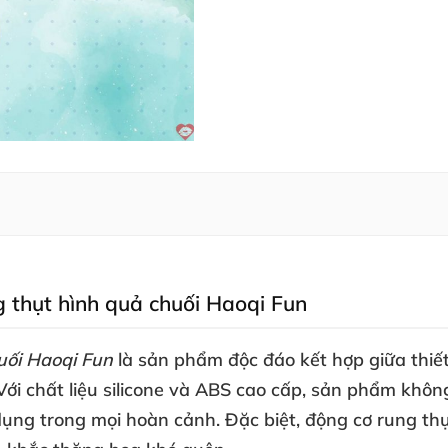
g thụt hình quả chuối Haoqi Fun
uối Haoqi Fun
là sản phẩm độc đáo kết hợp giữa thiế
 Với chất liệu silicone
và ABS cao cấp
, sản phẩm khôn
dụng trong
mọi hoàn cảnh
.
Đặc biệt
, động cơ rung th