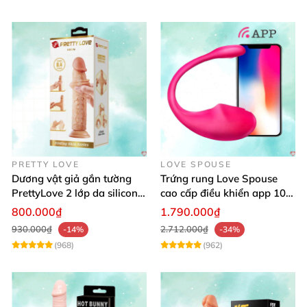
PRETTY LOVE
LOVE SPOUSE
Dương vật giả gắn tường
Trứng rung Love Spouse
PrettyLove 2 lớp da silicon
cao cấp điều khiển app 10
mềm mịn không rung
chế độ rung cực khoái toàn
800.000₫
1.790.000₫
cầu
930.000₫
2.712.000₫
-14%
-34%
(968)
(962)