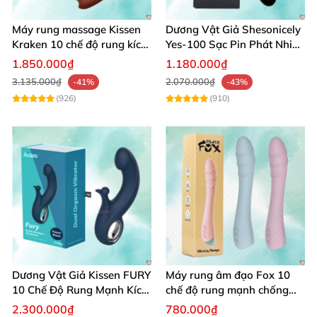
Máy rung massage Kissen
Dương Vật Giả Shesonicely
Kraken 10 chế độ rung kích
Yes-100 Sạc Pin Phát Nhiệt
thích điểm G
Siêu Thật
1.850.000₫
1.180.000₫
3.135.000₫
2.070.000₫
-41%
-43%
(926)
(910)
Dương Vật Giả Kissen FURY
Máy rung âm đạo Fox 10
10 Chế Độ Rung Mạnh Kích
chế độ rung mạnh chống
Thích
nước sạc pin tiện lợi
2.300.000₫
780.000₫