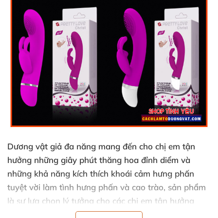
Dương vật giả đa năng mang đến cho chị em tận
hưởng
những giây phút thăng hoa đỉnh diểm
và
những khả năng kích thích khoái cảm hưng phấn
tuyệt vời làm tình hưng phấn
và cao trào
, sản phẩm
là sự lựa chọn lý tưởng cho
các chị em tận hưởng
khoái cảm
và tần hưởn hương vị kích thích hưng