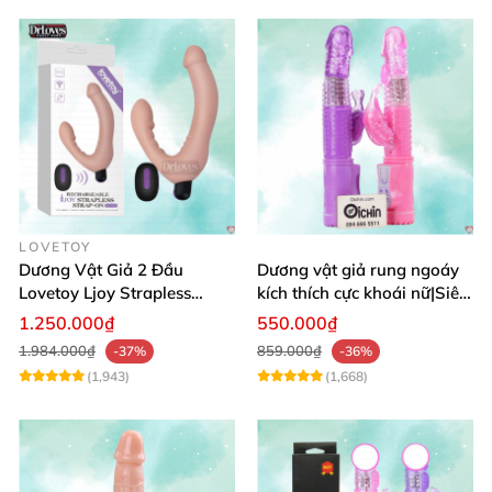
LOVETOY
Dương Vật Giả 2 Đầu
Dương vật giả rung ngoáy
Lovetoy Ljoy Strapless
kích thích cực khoái nữ|Siêu
Rung ĐKTX Siêu Mạnh
phẩm
1.250.000₫
550.000₫
1.984.000₫
859.000₫
-37%
-36%
(1,943)
(1,668)