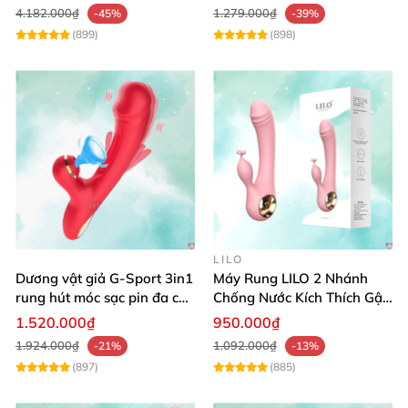
4.182.000₫
1.279.000₫
-45%
-39%
(899)
(898)
LILO
Dương vật giả G-Sport 3in1
Máy Rung LILO 2 Nhánh
rung hút móc sạc pin đa chế
Chống Nước Kích Thích Gật
độ
Gù Mạnh
1.520.000₫
950.000₫
1.924.000₫
1.092.000₫
-21%
-13%
(897)
(885)