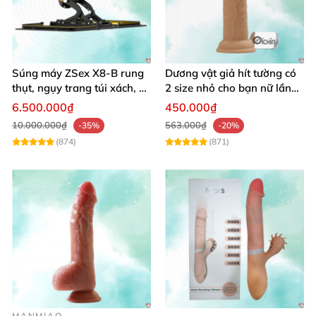
Súng máy ZSex X8-B rung
Dương vật giả hít tường có
thụt, ngụy trang túi xách, 9
2 size nhỏ cho bạn nữ lần
chế độ rung đa dạng
đầu sử dụng
6.500.000₫
450.000₫
10.000.000₫
563.000₫
-35%
-20%
(874)
(871)
MANMIAO