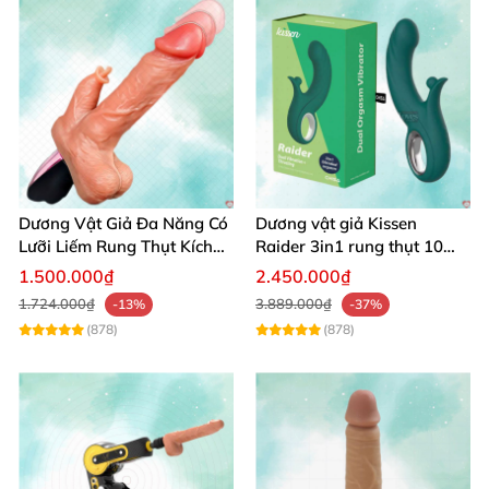
Dương Vật Giả Đa Năng Có
Dương vật giả Kissen
Lưỡi Liếm Rung Thụt Kích
Raider 3in1 rung thụt 10
Thích Cao Cấp
chế độ, chống nước
1.500.000₫
2.450.000₫
1.724.000₫
3.889.000₫
-13%
-37%
(878)
(878)