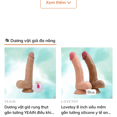
Xem thêm
phấn tuyệt vời nhất
. Hãy yên tâm vì
Website
luôn
muốn mang đến hương vị kích thích cao trào
và độ
sướng kích thích khoái cảm lên đỉnh mạnh mẽ
và làm
say lòng
các quý cô.
📂 Dương vật giả đa năng
YEAIN
LOVETOY
Dương vật giả rung thụt
Lovetoy 8 inch siêu mềm
gắn tường YEAIN điều khiển
gắn tường silicone y tế an