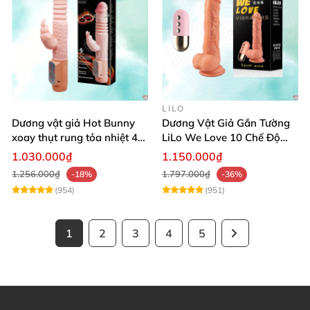
LILO
Dương vật giả Hot Bunny
Dương Vật Giả Gắn Tường
xoay thụt rung tỏa nhiệt 48
LiLo We Love 10 Chế Độ
độ
Rung Nhiệt
1.030.000₫
1.150.000₫
1.256.000₫
1.797.000₫
-18%
-36%
(954)
(951)
1
2
3
4
5