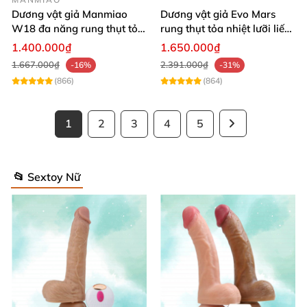
Dương vật giả Manmiao
Dương vật giả Evo Mars
W18 đa năng rung thụt tỏa
rung thụt tỏa nhiệt lưỡi liếm
nhiệt remote hiện đại
massage
1.400.000₫
1.650.000₫
1.667.000₫
2.391.000₫
-16%
-31%
(866)
(864)
1
2
3
4
5
📂 Sextoy Nữ