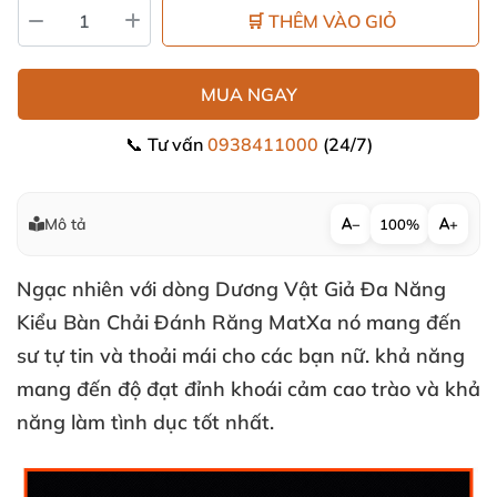
🛒 THÊM VÀO GIỎ
MUA NGAY
📞 Tư vấn
0938411000
(24/7)
Mô tả
−
100%
+
Ngạc nhiên
với dòng
Dương Vật Giả Đa Năng
Kiểu Bàn Chải Đánh Răng MatXa nó mang đến
sư tự tin
và thoải mái cho
các bạn nữ
. khả năng
mang đến độ đạt đỉnh khoái cảm cao trào
và khả
năng làm tình dục tốt nhất.