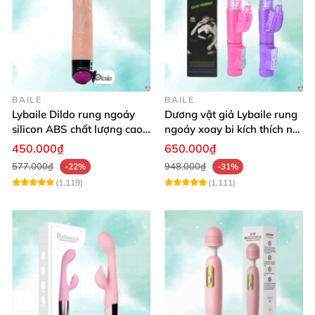
BAILE
BAILE
Lybaile Dildo rung ngoáy
Dương vật giả Lybaile rung
silicon ABS chất lượng cao
ngoáy xoay bi kích thích nữ
kích thước chuẩn
thủ dâm
450.000₫
650.000₫
577.000₫
948.000₫
-22%
-31%
(1,119)
(1,111)