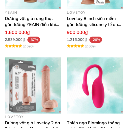
YEAIN
LOVETOY
Dương vật giả rung thụt
Lovetoy 8 inch siêu mềm
gắn tường YEAIN điều khiển
gắn tường silicone y tế an
từ xa
toàn
1.600.000₫
900.000₫
2.539.000₫
1.216.000₫
-37%
-26%
(2,590)
(2,069)
LOVETOY
Dương vật giả Lovetoy 2 da
Thiên nga Flamingo thông