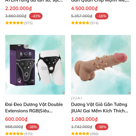
pin chống nước
Điều Khiển Qua App
2.200.000₫
4.500.000₫
3.860.000₫
5.357.000₫
-43%
-16%
(975)
(974)
JIUAI
Đai Đeo Dương Vật Double
Dương Vật Giả Gắn Tường
Extensions RGB|Siêu
JIUAI Gai Mềm Kích Thích
Bền|Cảm Giác Thật
Điểm G Siêu Mượt
600.000₫
1.080.000₫
968.000₫
1.742.000₫
-38%
-38%
(970)
(968)