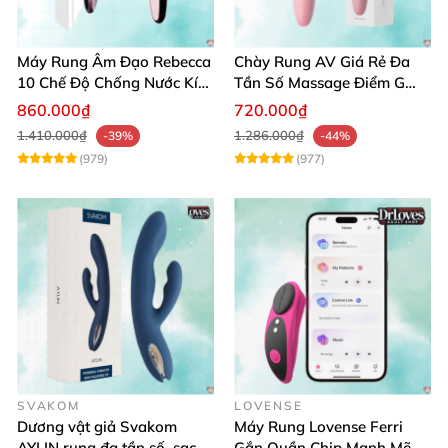
Máy Rung Âm Đạo Rebecca
Chày Rung AV Giá Rẻ Đa
10 Chế Độ Chống Nước Kích
Tần Số Massage Điểm G
Thích Điểm G
Mát Xa Âm Vật
860.000₫
720.000₫
1.410.000₫
1.286.000₫
-39%
-44%
(979)
(977)
SVAKOM
LOVENSE
Dương vật giả Svakom
Máy Rung Lovense Ferri
AYLIN rung đa tần số, sạc
Gắn Quần Chip Mạnh Mẽ,