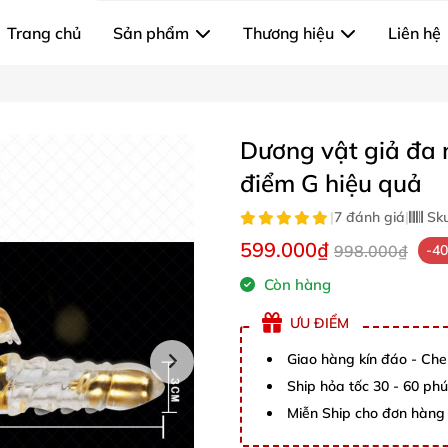
Trang chủ
Sản phẩm
Thương hiệu
Liên hệ
Dương vật giả đa n
điểm G hiệu quả
|
7 đánh giá
|
Sk
599.000₫
998.000₫
-4
Còn hàng
ƯU ĐIỂM
Giao hàng kín đáo - Che
Ship hỏa tốc 30 - 60 ph
Miễn Ship cho đơn hàng