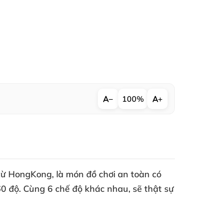
−
100%
+
 từ HongKong
, là món đồ chơi an toàn có
60 độ
. Cùng 6 chế độ khác nhau
,
sẽ thật sự