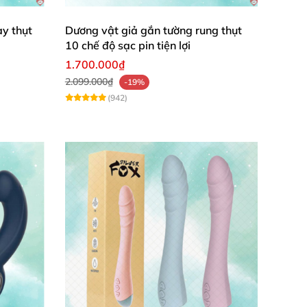
y thụt
Dương vật giả gắn tường rung thụt
10 chế độ sạc pin tiện lợi
ễ dàng.
1.700.000₫
2.099.000₫
-19%
(942)
ước tràn vào.
gây kích ứng trên vùng da nhạy cảm khi sử
trải nghiệm
mà không lo hư hỏng sản phẩm.
c lâng lâng tuyệt vời khi thủ dâm
. Chị em
có
a dương vật dài giúp bạn
có thể thụt ra vào
 đạo
. Bạn
sẽ có cảm giác như đang làm tình