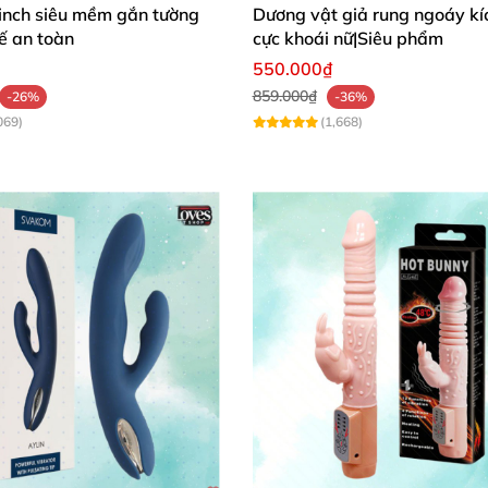
inch siêu mềm gắn tường
Dương vật giả rung ngoáy kíc
tế an toàn
cực khoái nữ|Siêu phẩm
550.000₫
859.000₫
lượng cao
, an toàn cho người sử dụng.
-26%
-36%
069)
(1,668)