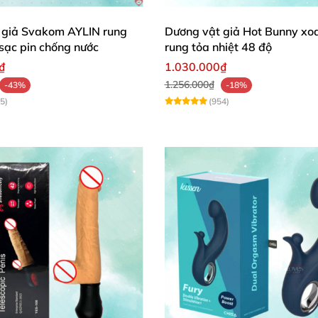
 giả Svakom AYLIN rung
Dương vật giả Hot Bunny xoa
 sạc pin chống nước
rung tỏa nhiệt 48 độ
vật giả đa năng DV53A dành cho chị em giải tỏa nhu cầu sinh lý d
₫
1.030.000₫
1.256.000₫
-43%
-18%
5)
(954)
ương vật giả đa năng DV53A
để mở lổ cắm sạc
. Nắp kín không bị n
ng ngoáy DV53A
TPE kết hợp ABS cao cấp
, an toàn cho sức khỏe
và không 
hị em
có thể lựa chọn chế độ rung
, ngoáy mạnh nhất
để 
m tay nhỏ gọn
, dễ dàng điều chỉnh giúp chị em có cảm giá
ổi khoái cảm như đang quan hệ tình dục
. Nhờ tay cầm
củ
hơn.
mại
, tạo cảm giác êm ái khi nó đút vào sâu bên trong âm