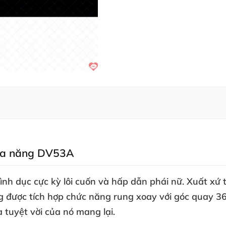
 đa năng DV53A
tình dục cực kỳ lôi cuốn
và hấp dẫn phái nữ
. Xuất xứ
ng
được tích hợp chức năng rung xoay
với góc quay 3
à tuyệt vời
của nó mang lại.