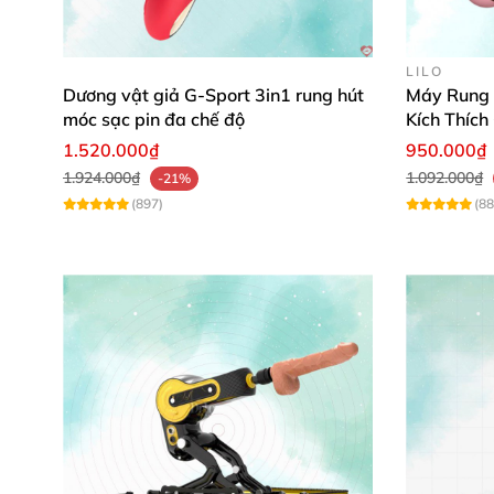
Các đoạn 
LILO
Dương 
Dương vật giả G-Sport 3in1 rung hút
Máy Rung 
móc sạc pin đa chế độ
Kích Thíc
1.520.000₫
950.000₫
Dương v
1.924.000₫
1.092.000₫
-21%
(897)
(88
Hướng dẫn sử dụng dương vật giả r
Sạc đầy pin sextoy nữ trước khi dùng
, bấm nú
Bạn nên thêm gel bôi trơn
để tránh khô rát
, 