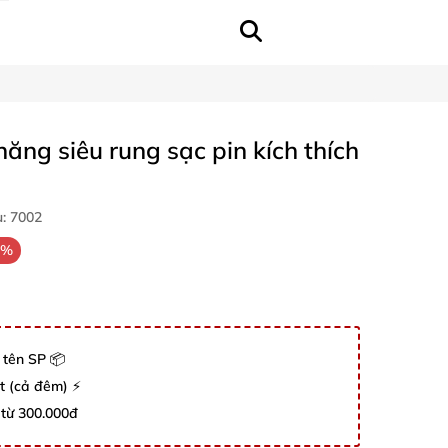
ăng siêu rung sạc pin kích thích
u:
7002
0%
 tên SP 📦
út (cả đêm) ⚡
 từ 300.000đ