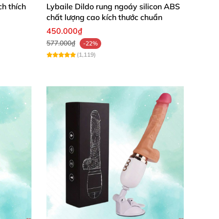
h thích
Lybaile Dildo rung ngoáy silicon ABS
chất lượng cao kích thước chuẩn
450.000₫
577.000₫
-22%
(1,119)