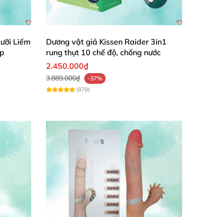
ái ra quần.
sạch
sẽ.
ưỡi Liếm
Dương vật giả Kissen Raider 3in1
ấp
rung thụt 10 chế độ, chống nước
2.450.000₫
 cứ đâu.
3.889.000₫
-37%
(878)
ọn kiểu rung
hoặc ngoáy mình thích.