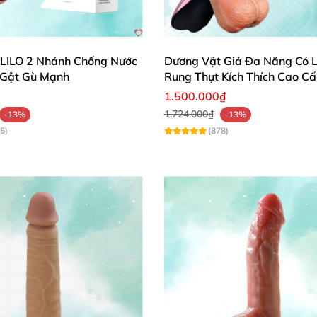
gai góc
của cu giả
, kèm theo chế độ rung
, ngoáy
sẽ làm
các chị em đ
vật giả đa năng DV53A có phần silicon siêu kích thích
và màu sắc 
LILO 2 Nhánh Chống Nước
Dương Vật Giả Đa Năng Có L
h Gật Gù Mạnh
Rung Thụt Kích Thích Cao C
1.500.000₫
ật giả đa năng DV53A nhỏ gọn tiện lợi mang trong túi
để đi chơi
bất
1.724.000₫
-13%
-13%
5)
(878)
Kích thước chi tiết
của Dương vật giả đa năng DV53A rung ngoáy.
Các phím điều chỉnh độ rung tăng
hoặc giảm
. Dễ dàng sử dụng.
ung ngoáy sạc pin DV53A
t on/off
để khởi động
và đưa vào âm đạo
. Sau đó lựa ch
cảm nhận
được cực khoái cao nhất.