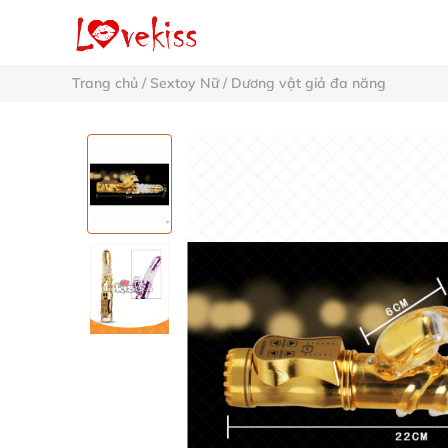
Trang chủ
/
Sextoy Nữ
/
Dương vật giả đa năng