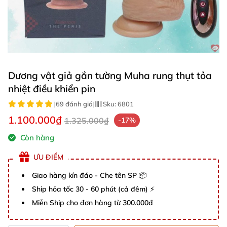
Dương vật giả gắn tường Muha rung thụt tỏa
nhiệt điều khiển pin
|
69 đánh giá
|
Sku:
6801
1.100.000₫
1.325.000₫
-17%
Còn hàng
ƯU ĐIỂM
Giao hàng kín đáo - Che tên SP 📦
Ship hỏa tốc 30 - 60 phút (cả đêm) ⚡
Miễn Ship cho đơn hàng từ 300.000đ