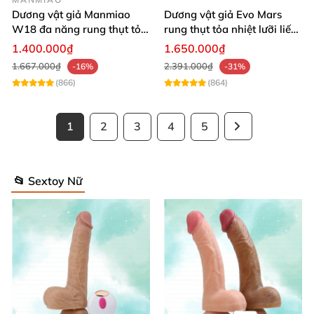
Dương vật giả Manmiao
Dương vật giả Evo Mars
W18 đa năng rung thụt tỏa
rung thụt tỏa nhiệt lưỡi liếm
nhiệt remote hiện đại
massage
1.400.000₫
1.650.000₫
1.667.000₫
2.391.000₫
-16%
-31%
(866)
(864)
1
2
3
4
5
📂 Sextoy Nữ