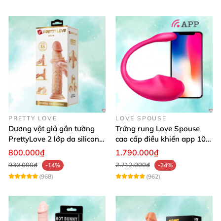
PRETTY LOVE
LOVE SPOUSE
Dương vật giả gắn tường
Trứng rung Love Spouse
PrettyLove 2 lớp da silicon
cao cấp điều khiển app 10
mềm mịn không rung
chế độ rung cực khoái toàn
800.000₫
1.790.000₫
cầu
930.000₫
2.712.000₫
-14%
-34%
(968)
(962)