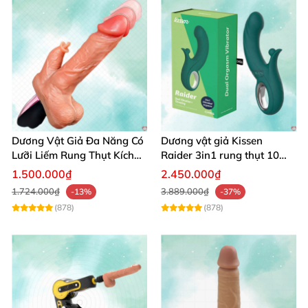
Dương Vật Giả Đa Năng Có
Dương vật giả Kissen
Lưỡi Liếm Rung Thụt Kích
Raider 3in1 rung thụt 10
Thích Cao Cấp
chế độ, chống nước
1.500.000₫
2.450.000₫
1.724.000₫
3.889.000₫
-13%
-37%
(878)
(878)