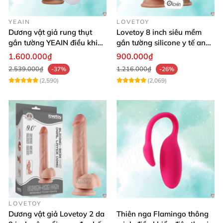
YEAIN
LOVETOY
Dương vật giả rung thụt
Lovetoy 8 inch siêu mềm
gắn tường YEAIN điều khiển
gắn tường silicone y tế an
từ xa
toàn
1.600.000₫
900.000₫
2.539.000₫
1.216.000₫
-37%
-26%
(2,590)
(2,069)
LOVETOY
Dương vật giả Lovetoy 2 da
Thiên nga Flamingo thông