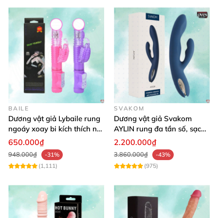
BAILE
SVAKOM
Dương vật giả Lybaile rung
Dương vật giả Svakom
ngoáy xoay bi kích thích nữ
AYLIN rung đa tần số, sạc
thủ dâm
pin chống nước
650.000₫
2.200.000₫
948.000₫
3.860.000₫
-31%
-43%
Bình luận
(1,111)
(975)