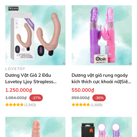
LOVETOY
Dương Vật Giả 2 Đầu
Dương vật giả rung ngoáy
Lovetoy Ljoy Strapless
kích thích cực khoái nữ|Siêu
Rung ĐKTX Siêu Mạnh
phẩm
1.250.000₫
550.000₫
1.984.000₫
859.000₫
-37%
-36%
(1,943)
(1,668)