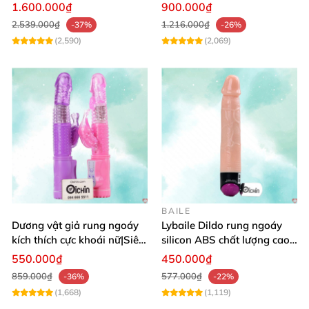
từ xa
toàn
1.600.000₫
900.000₫
2.539.000₫
1.216.000₫
-37%
-26%
(2,590)
(2,069)
BAILE
Dương vật giả rung ngoáy
Lybaile Dildo rung ngoáy
kích thích cực khoái nữ|Siêu
silicon ABS chất lượng cao
phẩm
kích thước chuẩn
550.000₫
450.000₫
859.000₫
577.000₫
-36%
-22%
(1,668)
(1,119)