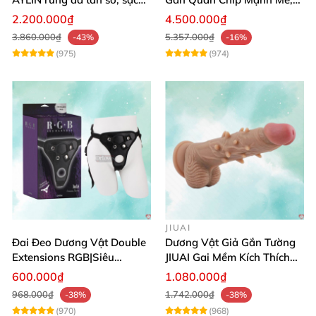
pin chống nước
Điều Khiển Qua App
2.200.000₫
4.500.000₫
3.860.000₫
5.357.000₫
-43%
-16%
(975)
(974)
JIUAI
Đai Đeo Dương Vật Double
Dương Vật Giả Gắn Tường
Extensions RGB|Siêu
JIUAI Gai Mềm Kích Thích
Bền|Cảm Giác Thật
Điểm G Siêu Mượt
600.000₫
1.080.000₫
968.000₫
1.742.000₫
-38%
-38%
(970)
(968)