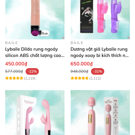
BAILE
BAILE
Lybaile Dildo rung ngoáy
Dương vật giả Lybaile rung
silicon ABS chất lượng cao
ngoáy xoay bi kích thích nữ
kích thước chuẩn
thủ dâm
450.000₫
650.000₫
577.000₫
948.000₫
-22%
-31%
(1,119)
(1,111)