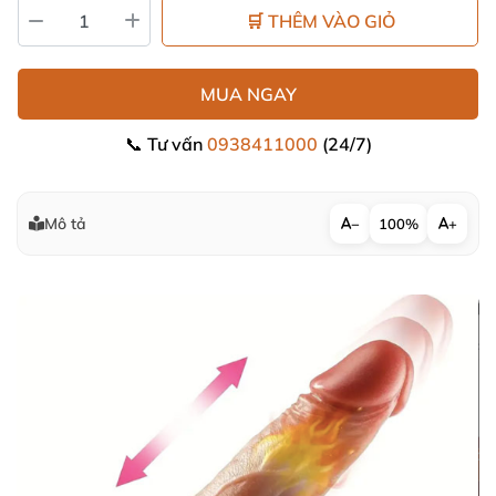
🛒 THÊM VÀO GIỎ
MUA NGAY
📞 Tư vấn
0938411000
(24/7)
Mô tả
−
100%
+