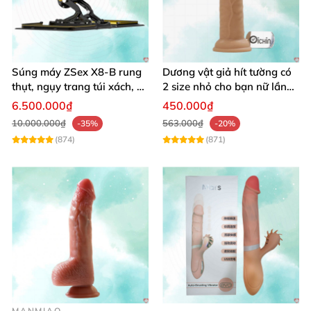
Súng máy ZSex X8-B rung
Dương vật giả hít tường có
thụt, ngụy trang túi xách, 9
2 size nhỏ cho bạn nữ lần
chế độ rung đa dạng
đầu sử dụng
6.500.000₫
450.000₫
10.000.000₫
563.000₫
-35%
-20%
(874)
(871)
MANMIAO