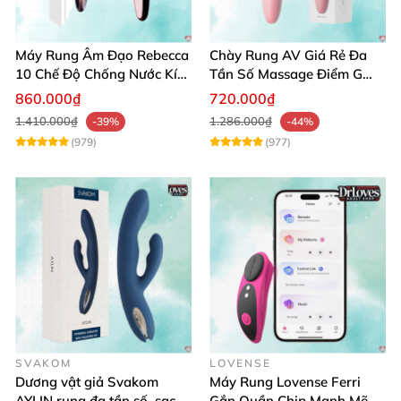
Máy Rung Âm Đạo Rebecca
Chày Rung AV Giá Rẻ Đa
10 Chế Độ Chống Nước Kích
Tần Số Massage Điểm G
Thích Điểm G
Mát Xa Âm Vật
860.000₫
720.000₫
1.410.000₫
1.286.000₫
-39%
-44%
(979)
(977)
SVAKOM
LOVENSE
Dương vật giả Svakom
Máy Rung Lovense Ferri
AYLIN rung đa tần số, sạc
Gắn Quần Chip Mạnh Mẽ,