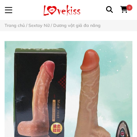
0
Trang chủ
/
Sextoy Nữ
/
Dương vật giả đa năng