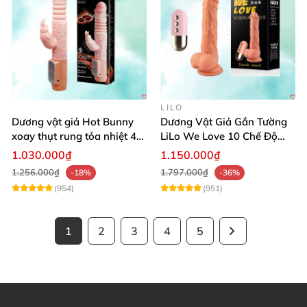
LILO
Dương vật giả Hot Bunny
Dương Vật Giả Gắn Tường
xoay thụt rung tỏa nhiệt 48
LiLo We Love 10 Chế Độ
độ
Rung Nhiệt
1.030.000₫
1.150.000₫
1.256.000₫
1.797.000₫
-18%
-36%
(954)
(951)
1
2
3
4
5