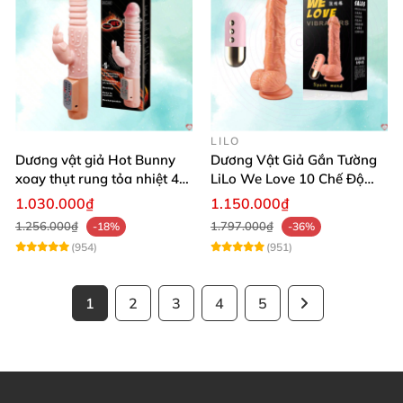
LILO
Dương vật giả Hot Bunny
Dương Vật Giả Gắn Tường
xoay thụt rung tỏa nhiệt 48
LiLo We Love 10 Chế Độ
độ
Rung Nhiệt
1.030.000₫
1.150.000₫
1.256.000₫
1.797.000₫
-18%
-36%
(954)
(951)
1
2
3
4
5