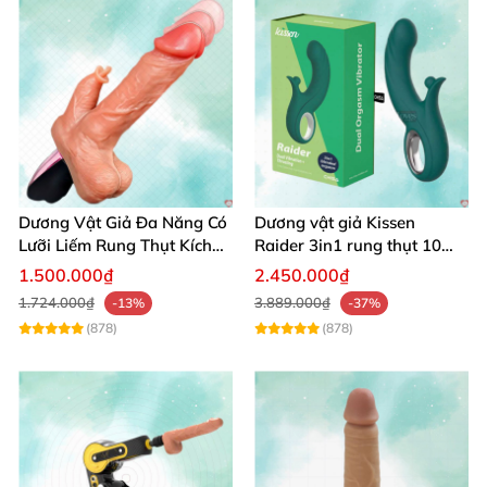
Dương Vật Giả Đa Năng Có
Dương vật giả Kissen
Lưỡi Liếm Rung Thụt Kích
Raider 3in1 rung thụt 10
Thích Cao Cấp
chế độ, chống nước
1.500.000₫
2.450.000₫
1.724.000₫
3.889.000₫
-13%
-37%
(878)
(878)