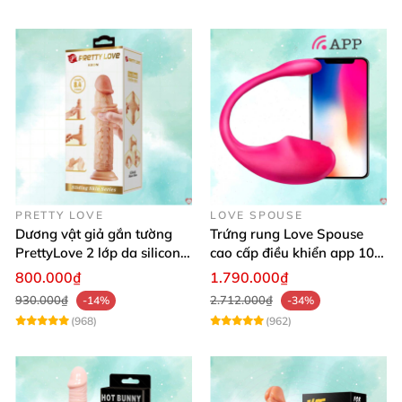
PRETTY LOVE
LOVE SPOUSE
Dương vật giả gắn tường
Trứng rung Love Spouse
PrettyLove 2 lớp da silicon
cao cấp điều khiển app 10
mềm mịn không rung
chế độ rung cực khoái toàn
800.000₫
1.790.000₫
cầu
930.000₫
2.712.000₫
-14%
-34%
(968)
(962)