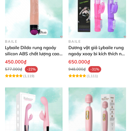
BAILE
BAILE
Lybaile Dildo rung ngoáy
Dương vật giả Lybaile rung
silicon ABS chất lượng cao
ngoáy xoay bi kích thích nữ
kích thước chuẩn
thủ dâm
450.000₫
650.000₫
577.000₫
948.000₫
-22%
-31%
(1,119)
(1,111)