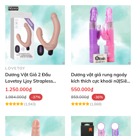
LOVETOY
Dương Vật Giả 2 Đầu
Dương vật giả rung ngoáy
Lovetoy Ljoy Strapless
kích thích cực khoái nữ|Siêu
Rung ĐKTX Siêu Mạnh
phẩm
1.250.000₫
550.000₫
1.984.000₫
859.000₫
-37%
-36%
(1,943)
(1,668)