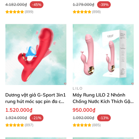
4.182.000₫
1.279.000₫
-45%
-39%
(899)
(898)
LILO
Dương vật giả G-Sport 3in1
Máy Rung LILO 2 Nhánh
rung hút móc sạc pin đa chế
Chống Nước Kích Thích Gật
độ
Gù Mạnh
1.520.000₫
950.000₫
1.924.000₫
1.092.000₫
-21%
-13%
(897)
(885)