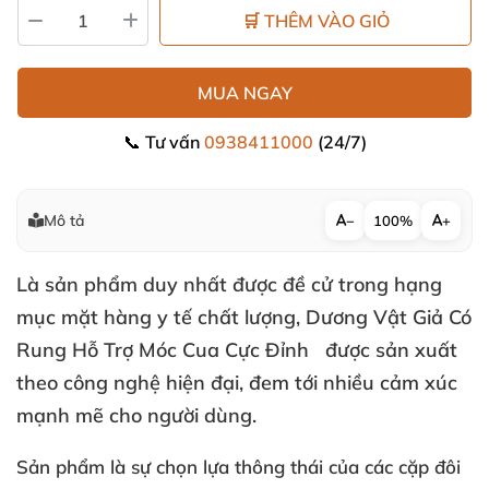
🛒 THÊM VÀO GIỎ
MUA NGAY
📞 Tư vấn
0938411000
(24/7)
Mô tả
−
100%
+
Là sản phẩm duy nhất
được đề cử trong hạng
mục mặt hàng y tế chất lượng,
Dương Vật Giả
Có
Rung Hỗ Trợ Móc Cua Cực Đỉnh
được sản xuất
theo công nghệ hiện đại
, đem tới nhiều cảm xúc
mạnh mẽ cho người dùng.
Sản phẩm là sự chọn lựa thông thái
của
các cặp đôi