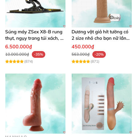
Súng máy ZSex X8-B rung
Dương vật giả hít tường có
thụt, ngụy trang túi xách, 9
2 size nhỏ cho bạn nữ lần
chế độ rung đa dạng
đầu sử dụng
6.500.000₫
450.000₫
10.000.000₫
563.000₫
-35%
-20%
(874)
(871)
MANMIAO