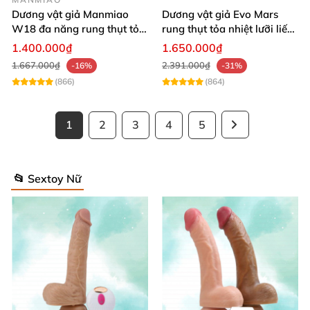
Dương vật giả Manmiao
Dương vật giả Evo Mars
W18 đa năng rung thụt tỏa
rung thụt tỏa nhiệt lưỡi liếm
nhiệt remote hiện đại
massage
1.400.000₫
1.650.000₫
1.667.000₫
2.391.000₫
-16%
-31%
(866)
(864)
1
2
3
4
5
📂 Sextoy Nữ