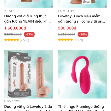
YEAIN
LOVETOY
Dương vật giả rung thụt
Lovetoy 8 inch siêu mềm
gắn tường YEAIN điều khiển
gắn tường silicone y tế an
từ xa
toàn
1.600.000₫
900.000₫
2.539.000₫
1.216.000₫
-37%
-26%
(2,590)
(2,069)
LOVETOY
Dương vật giả Lovetoy 2 da
Thiên nga Flamingo thông