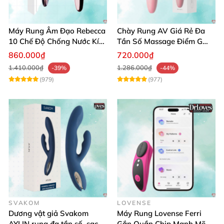
Máy Rung Âm Đạo Rebecca
Chày Rung AV Giá Rẻ Đa
10 Chế Độ Chống Nước Kích
Tần Số Massage Điểm G
Thích Điểm G
Mát Xa Âm Vật
860.000₫
720.000₫
1.410.000₫
1.286.000₫
-39%
-44%
(979)
(977)
SVAKOM
LOVENSE
Dương vật giả Svakom
Máy Rung Lovense Ferri
AYLIN rung đa tần số, sạc
Gắn Quần Chip Mạnh Mẽ,