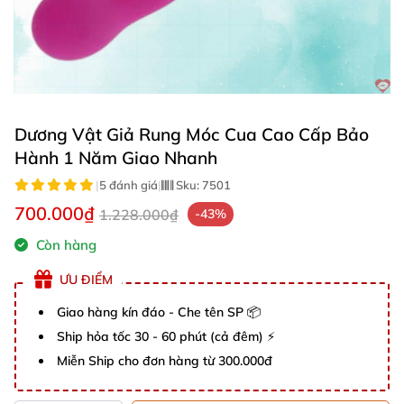
Dương Vật Giả Rung Móc Cua Cao Cấp Bảo
Hành 1 Năm Giao Nhanh
|
5 đánh giá
|
Sku:
7501
700.000₫
1.228.000₫
-43%
Còn hàng
ƯU ĐIỂM
Giao hàng kín đáo - Che tên SP 📦
Ship hỏa tốc 30 - 60 phút (cả đêm) ⚡
Miễn Ship cho đơn hàng từ 300.000đ