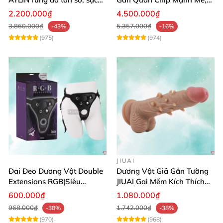
pin chống nước
Điều Khiển Qua App
2.200.000₫
4.500.000₫
3.860.000₫
5.357.000₫
-43%
-16%
(975)
(974)
JIUAI
Đai Đeo Dương Vật Double
Dương Vật Giả Gắn Tường
Extensions RGB|Siêu
JIUAI Gai Mềm Kích Thích
Bền|Cảm Giác Thật
Điểm G Siêu Mượt
600.000₫
1.080.000₫
968.000₫
1.742.000₫
-38%
-38%
(970)
(968)