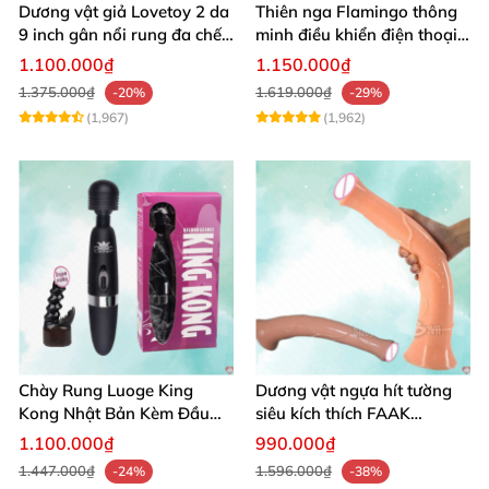
Dương vật giả Lovetoy 2 da
Thiên nga Flamingo thông
9 inch gân nổi rung đa chế
minh điều khiển điện thoại
độ thú vị
tiện lợi
1.100.000₫
1.150.000₫
1.375.000₫
1.619.000₫
-20%
-29%
(1,967)
(1,962)
Chày Rung Luoge King
Dương vật ngựa hít tường
Kong Nhật Bản Kèm Đầu
siêu kích thích FAAK
DV Kích Thích Sâu
massage hậu môn
1.100.000₫
990.000₫
1.447.000₫
1.596.000₫
-24%
-38%