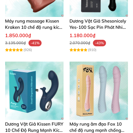
Máy rung massage Kissen
Dương Vật Giả Shesonicely
Kraken 10 chế độ rung kích
Yes-100 Sạc Pin Phát Nhiệt
thích điểm G
Siêu Thật
1.850.000₫
1.180.000₫
3.135.000₫
2.070.000₫
-41%
-43%
(926)
(910)
Dương Vật Giả Kissen FURY
Máy rung âm đạo Fox 10
10 Chế Độ Rung Mạnh Kích
chế độ rung mạnh chống