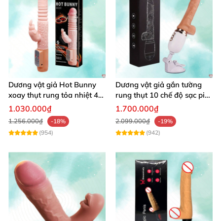
Dương vật giả Hot Bunny
Dương vật giả gắn tường
xoay thụt rung tỏa nhiệt 48
rung thụt 10 chế độ sạc pin
độ
tiện lợi
1.030.000₫
1.700.000₫
1.256.000₫
2.099.000₫
-18%
-19%
(954)
(942)