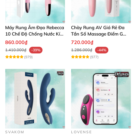
Máy Rung Âm Đạo Rebecca
Chày Rung AV Giá Rẻ Đa
10 Chế Độ Chống Nước Kích
Tần Số Massage Điểm G
Thích Điểm G
Mát Xa Âm Vật
860.000₫
720.000₫
1.410.000₫
1.286.000₫
-39%
-44%
(979)
(977)
SVAKOM
LOVENSE