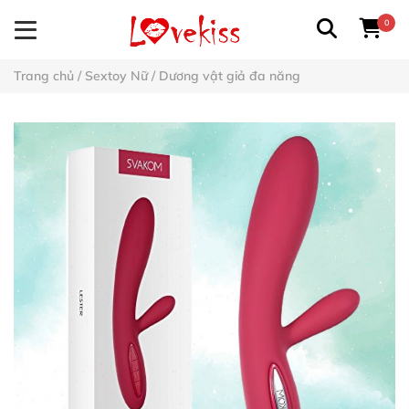
0
Trang chủ
/
Sextoy Nữ
/
Dương vật giả đa năng