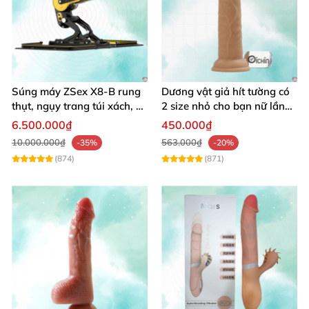
Súng máy ZSex X8-B rung
Dương vật giả hít tường có
thụt, ngụy trang túi xách, 9
2 size nhỏ cho bạn nữ lần
chế độ rung đa dạng
đầu sử dụng
6.500.000₫
450.000₫
10.000.000₫
563.000₫
-35%
-20%
(874)
(871)