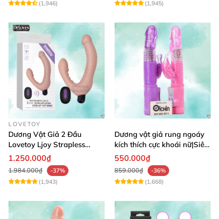
(1,946)
(1,945)
LOVETOY
Dương Vật Giả 2 Đầu
Dương vật giả rung ngoáy
Lovetoy Ljoy Strapless
kích thích cực khoái nữ|Siêu
Rung ĐKTX Siêu Mạnh
phẩm
1.250.000₫
550.000₫
1.984.000₫
859.000₫
-37%
-36%
(1,943)
(1,668)