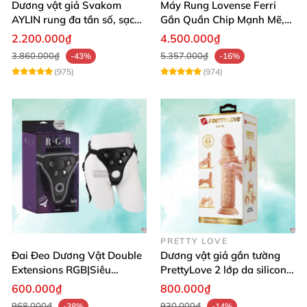
Dương vật giả Svakom
Máy Rung Lovense Ferri
AYLIN rung đa tần số, sạc
Gắn Quần Chip Mạnh Mẽ,
pin chống nước
Điều Khiển Qua App
2.200.000₫
4.500.000₫
3.860.000₫
5.357.000₫
-43%
-16%
(975)
(974)
PRETTY LOVE
Đai Đeo Dương Vật Double
Dương vật giả gắn tường
Extensions RGB|Siêu
PrettyLove 2 lớp da silicon
Bền|Cảm Giác Thật
mềm mịn không rung
600.000₫
800.000₫
968.000₫
930.000₫
-38%
-14%