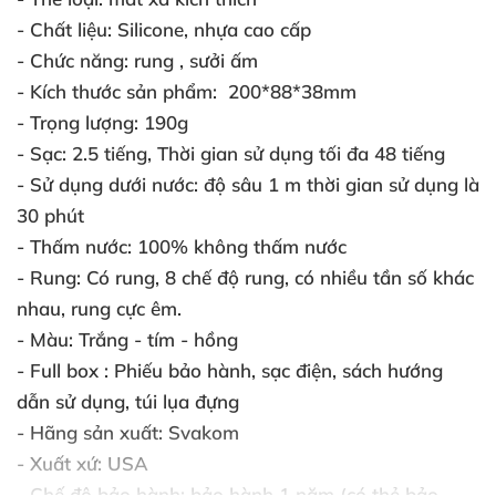
- Chất liệu:
Silicone
, nhựa cao cấp
- Chức năng:
rung
, sưởi ấm
- Kích thước sản phẩm:
200*88*38mm
- Trọng lượng:
190g
- Sạc:
2.5 tiếng
, Thời gian sử dụng tối đa 48 tiếng
- Sử dụng dưới nước:
độ sâu 1 m thời gian sử dụng là
30 phút
- Thấm nước:
100% không thấm nước
- Rung:
Có rung
, 8 chế độ rung
, có nhiều tần số khác
nhau
, rung cực êm.
- Màu:
Trắng - tím - hồng
- Full box
: Phiếu bảo hành
, sạc điện
, sách hướng
dẫn sử dụng
, túi lụa đựng
- Hãng sản xuất:
Svakom
- Xuất xứ:
USA
- Chế độ bảo hành:
bảo hành 1 năm (có thẻ bảo