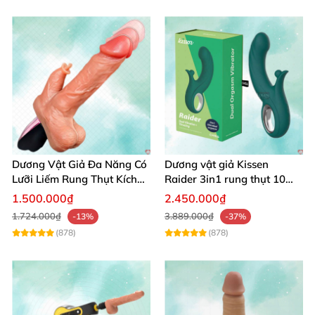
Dương Vật Giả Đa Năng Có
Dương vật giả Kissen
Lưỡi Liếm Rung Thụt Kích
Raider 3in1 rung thụt 10
Thích Cao Cấp
chế độ, chống nước
1.500.000₫
2.450.000₫
1.724.000₫
3.889.000₫
-13%
-37%
(878)
(878)