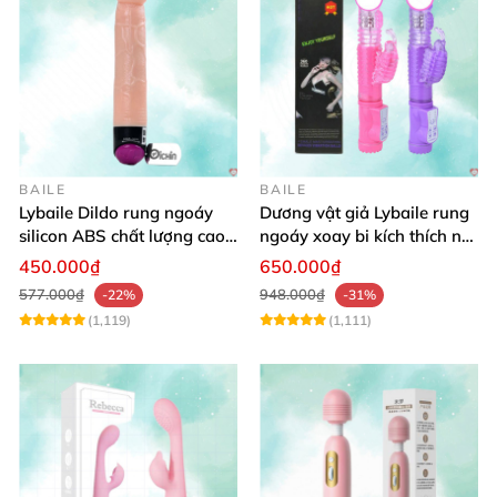
BAILE
BAILE
Lybaile Dildo rung ngoáy
Dương vật giả Lybaile rung
silicon ABS chất lượng cao
ngoáy xoay bi kích thích nữ
kích thước chuẩn
thủ dâm
450.000₫
650.000₫
577.000₫
948.000₫
-22%
-31%
(1,119)
(1,111)