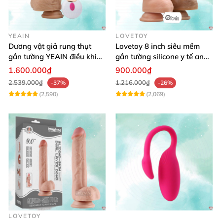
YEAIN
LOVETOY
Dương vật giả rung thụt
Lovetoy 8 inch siêu mềm
gắn tường YEAIN điều khiển
gắn tường silicone y tế an
từ xa
toàn
1.600.000₫
900.000₫
2.539.000₫
1.216.000₫
-37%
-26%
(2,590)
(2,069)
LOVETOY