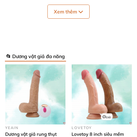
hành chính hãng theo tiêu chuẩn toàn cầu)
Xem thêm
- Một sản phẩm
của sự sang trọng
và đẳng cấp
,
thông mình
và tinh tế
, đáp ứng đầy đủ
các tiêu
📂 Dương vật giả đa năng
chuẩn sản xuất cao cấp
và yêu cầu y tế khắt khe
của
Mỹ
và Châu Âu
,
Dương Vật Giả Silicon Cao Cấp
Siêu Rung
, Sưởi Ấm Kích Thích Điểm G - SVAKOM
LESTER
sẽ mang đến nguồn cảm hứng
và đam mê
bất tận cho chính bạn
và người bạn đời
của mình
trong cuộc sống gối chăn.
YEAIN
LOVETOY
Dương vật giả rung thụt
Lovetoy 8 inch siêu mềm