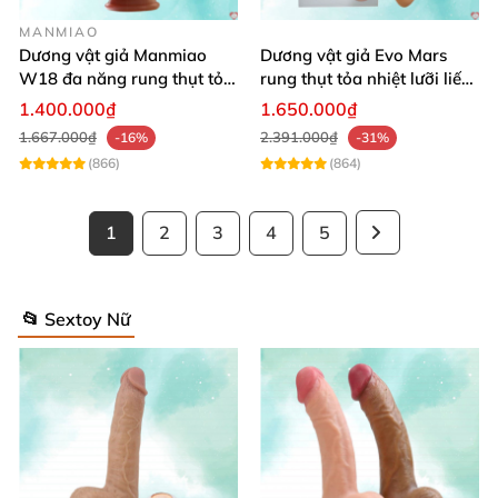
MANMIAO
Dương vật giả Manmiao
Dương vật giả Evo Mars
W18 đa năng rung thụt tỏa
rung thụt tỏa nhiệt lưỡi liếm
nhiệt remote hiện đại
massage
1.400.000₫
1.650.000₫
1.667.000₫
2.391.000₫
-16%
-31%
(866)
(864)
1
2
3
4
5
📂 Sextoy Nữ