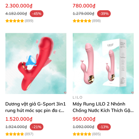
Thích
nước sạc pin tiện lợi
2.300.000₫
780.000₫
4.182.000₫
1.279.000₫
-45%
-39%
(899)
(898)
LILO
Dương vật giả G-Sport 3in1
Máy Rung LILO 2 Nhánh
rung hút móc sạc pin đa chế
Chống Nước Kích Thích Gật
độ
Gù Mạnh
1.520.000₫
950.000₫
1.924.000₫
1.092.000₫
-21%
-13%
(897)
(885)