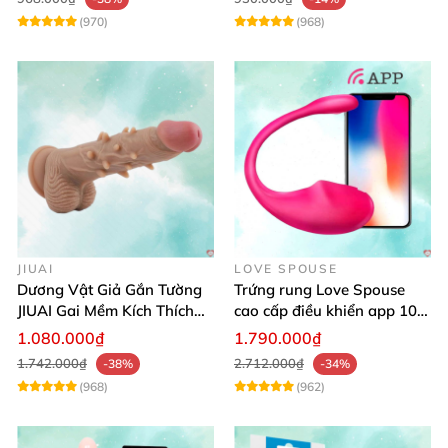
(970)
(968)
JIUAI
LOVE SPOUSE
Dương Vật Giả Gắn Tường
Trứng rung Love Spouse
JIUAI Gai Mềm Kích Thích
cao cấp điều khiển app 10
Điểm G Siêu Mượt
chế độ rung cực khoái toàn
1.080.000₫
1.790.000₫
cầu
1.742.000₫
2.712.000₫
-38%
-34%
(968)
(962)