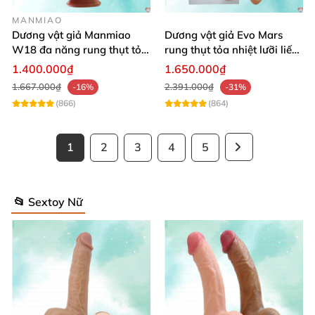
MANMIAO
Dương vật giả Manmiao
Dương vật giả Evo Mars
W18 đa năng rung thụt tỏa
rung thụt tỏa nhiệt lưỡi liếm
nhiệt remote hiện đại
massage
1.400.000₫
1.650.000₫
1.667.000₫
2.391.000₫
-16%
-31%
(866)
(864)
1
2
3
4
5
📂 Sextoy Nữ