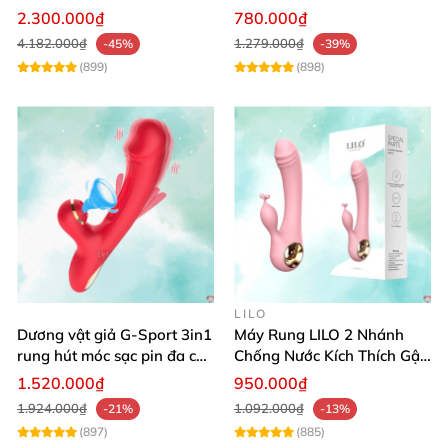
Thích
nước sạc pin tiện lợi
2.300.000₫
780.000₫
4.182.000₫
1.279.000₫
-45%
-39%
(899)
(898)
LILO
Dương vật giả G-Sport 3in1
Máy Rung LILO 2 Nhánh
rung hút móc sạc pin đa chế
Chống Nước Kích Thích Gật
độ
Gù Mạnh
1.520.000₫
950.000₫
1.924.000₫
1.092.000₫
-21%
-13%
(897)
(885)