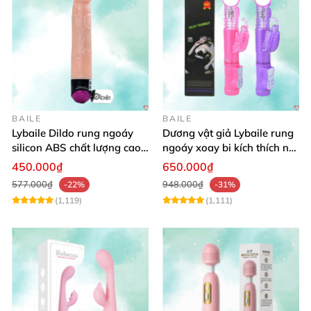
BAILE
BAILE
Lybaile Dildo rung ngoáy
Dương vật giả Lybaile rung
silicon ABS chất lượng cao
ngoáy xoay bi kích thích nữ
kích thước chuẩn
thủ dâm
450.000₫
650.000₫
577.000₫
948.000₫
-22%
-31%
(1,119)
(1,111)