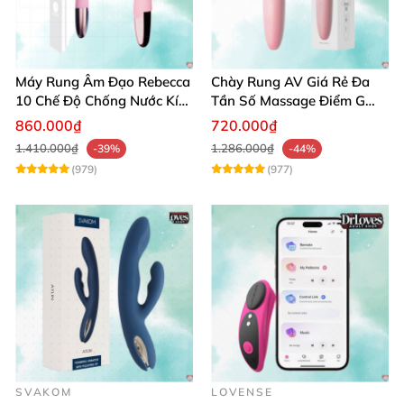
Máy Rung Âm Đạo Rebecca
Chày Rung AV Giá Rẻ Đa
10 Chế Độ Chống Nước Kích
Tần Số Massage Điểm G
Thích Điểm G
Mát Xa Âm Vật
860.000₫
720.000₫
1.410.000₫
1.286.000₫
-39%
-44%
(979)
(977)
SVAKOM
LOVENSE