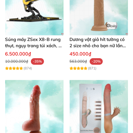
Súng máy ZSex X8-B rung
Dương vật giả hít tường có
thụt, ngụy trang túi xách, 9
2 size nhỏ cho bạn nữ lần
chế độ rung đa dạng
đầu sử dụng
6.500.000₫
450.000₫
10.000.000₫
563.000₫
-35%
-20%
(874)
(871)