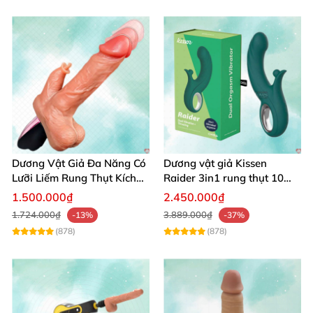
Dương Vật Giả Đa Năng Có
Dương vật giả Kissen
Lưỡi Liếm Rung Thụt Kích
Raider 3in1 rung thụt 10
Thích Cao Cấp
chế độ, chống nước
1.500.000₫
2.450.000₫
1.724.000₫
3.889.000₫
-13%
-37%
(878)
(878)