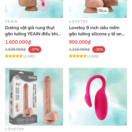
YEAIN
LOVETOY
Dương vật giả rung thụt
Lovetoy 8 inch siêu mềm
gắn tường YEAIN điều khiển
gắn tường silicone y tế an
từ xa
toàn
1.600.000₫
900.000₫
2.539.000₫
1.216.000₫
-37%
-26%
(2,590)
(2,069)
LOVETOY