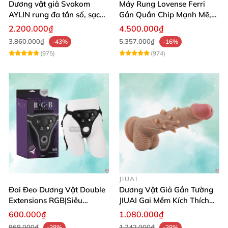
Dương vật giả Svakom
Máy Rung Lovense Ferri
AYLIN rung đa tần số, sạc
Gắn Quần Chip Mạnh Mẽ,
pin chống nước
Điều Khiển Qua App
2.200.000₫
4.500.000₫
3.860.000₫
5.357.000₫
-43%
-16%
(975)
(974)
JIUAI
Đai Đeo Dương Vật Double
Dương Vật Giả Gắn Tường
Extensions RGB|Siêu
JIUAI Gai Mềm Kích Thích
Bền|Cảm Giác Thật
Điểm G Siêu Mượt
600.000₫
1.080.000₫
968.000₫
1.742.000₫
-38%
-38%