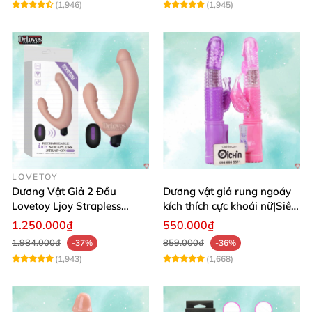
(1,946)
(1,945)
LOVETOY
Dương Vật Giả 2 Đầu
Dương vật giả rung ngoáy
Lovetoy Ljoy Strapless
kích thích cực khoái nữ|Siêu
Rung ĐKTX Siêu Mạnh
phẩm
1.250.000₫
550.000₫
1.984.000₫
859.000₫
-37%
-36%
(1,943)
(1,668)