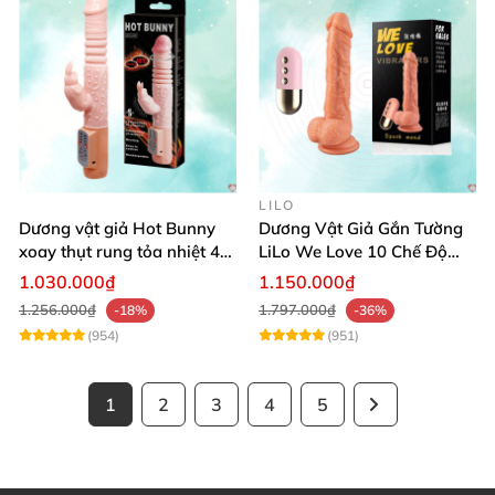
LILO
Dương vật giả Hot Bunny
Dương Vật Giả Gắn Tường
xoay thụt rung tỏa nhiệt 48
LiLo We Love 10 Chế Độ
độ
Rung Nhiệt
1.030.000₫
1.150.000₫
1.256.000₫
1.797.000₫
-18%
-36%
(954)
(951)
1
2
3
4
5