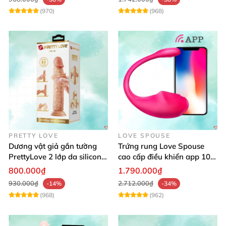
(970)
(968)
PRETTY LOVE
LOVE SPOUSE
Dương vật giả gắn tường
Trứng rung Love Spouse
PrettyLove 2 lớp da silicon
cao cấp điều khiển app 10
mềm mịn không rung
chế độ rung cực khoái toàn
800.000₫
1.790.000₫
cầu
930.000₫
2.712.000₫
-14%
-34%
(968)
(962)