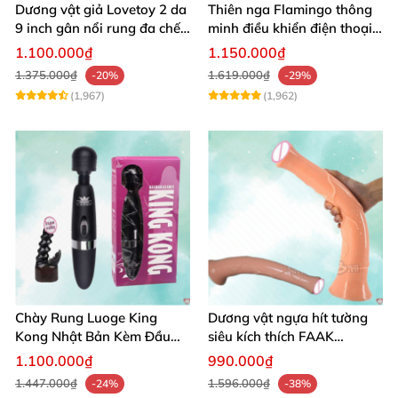
Dương vật giả Lovetoy 2 da
Thiên nga Flamingo thông
9 inch gân nổi rung đa chế
minh điều khiển điện thoại
độ thú vị
tiện lợi
1.100.000₫
1.150.000₫
1.375.000₫
1.619.000₫
-20%
-29%
(1,967)
(1,962)
Chày Rung Luoge King
Dương vật ngựa hít tường
Kong Nhật Bản Kèm Đầu
siêu kích thích FAAK
DV Kích Thích Sâu
massage hậu môn
1.100.000₫
990.000₫
1.447.000₫
1.596.000₫
-24%
-38%