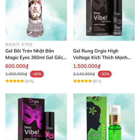
MAGIC EYES
Gel Bôi Trơn Nhật Bản
Gel Rung Orgie High
Magic Eyes 360ml Gel Gốc
Voltage Kích Thích Mạnh
Nước An Toàn
Tăng Ham Muốn
600.000₫
1.500.000₫
1.000.000₫
2.143.000₫
-40%
-30%
(875)
(871)