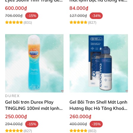
An Toàn Dịu Nhẹ
khô da
600.000₫
84.000₫
706.000₫
127.000₫
-15%
-34%
(831)
(827)
DUREX
Gel bôi trơn Durex Play
Gel Bôi Trơn Shell Mát Lạnh
TINGLING 100ml mát lạnh,
Hương Bạc Hà Tăng Khoái
kích thích cực đỉnh
Cảm 100ml
250.000₫
260.000₫
294.000₫
400.000₫
-15%
-35%
(827)
(802)