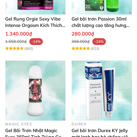
Gel Rung Orgie Sexy Vibe
Gel bôi trơn Passion 30ml
Intense Orgasm Kích Thích
chất lượng cao tăng hưng
Tăng Cường
phấn nữ
1.340.000₫
280.000₫
1.558.000₫
368.000₫
-14%
-24%
(860)
(833)
MAGIC EYES
DUREX
Gel Bôi Trơn Nhật Magic
Gel bôi trơn Durex KY Jelly
Eyes 360ml Tinh Trùng Gel
mát lạnh bạc hà chống viêm