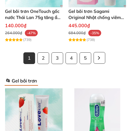
Gel bôi trơn OneTouch gốc
Gel bôi trơn Sagami
nước Thái Lan 75g tăng ẩm
Original Nhật chống viêm
hiệu quả
an toàn da
140.000₫
445.000₫
264.000₫
684.000₫
-47%
-35%
(739)
(738)
1
2
3
4
5
📂 Gel bôi trơn