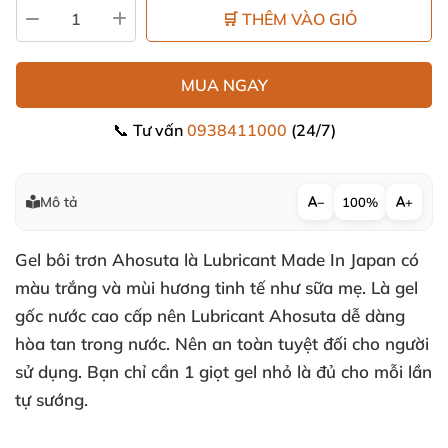
🛒 THÊM VÀO GIỎ
MUA NGAY
📞 Tư vấn
0938411000
(24/7)
Mô tả
−
100%
+
Gel bôi trơn Ahosuta là Lubricant Made In Japan có
màu trắng
và mùi hương tinh tế như sữa mẹ
. Là gel
gốc nước cao cấp nên Lubricant Ahosuta dễ dàng
hòa tan trong nước
. Nên an toàn
tuyệt đối cho người
sử dụng
. Bạn chỉ cần 1 giọt gel nhỏ là đủ cho mỗi lần
tự sướng.