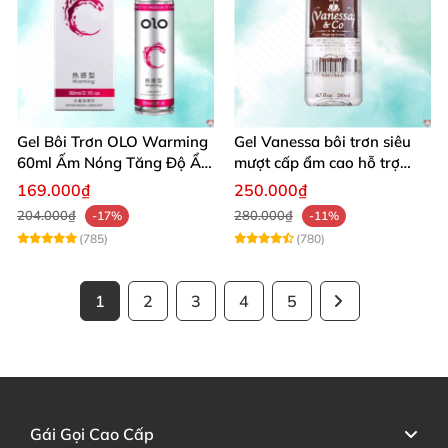
Gel Bôi Trơn OLO Warming
Gel Vanessa bôi trơn siêu
60ml Ấm Nóng Tăng Độ Ẩm
mượt cấp ẩm cao hỗ trợ
An Toàn
quan hệ ngọt ngào
169.000₫
250.000₫
204.000₫
280.000₫
-17%
-11%
(785)
(780)
1
2
3
4
5
Gái Gọi Cao Cấp