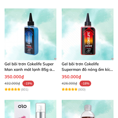
Gel bôi trơn Cokelife Super
Gel bôi trơn Cokelife
Man xanh mát lạnh 85g an
Superman đỏ nóng ấm kích
toàn êm dịu
thích hưng phấn
350.000₫
350.000₫
432.000₫
426.000₫
-19%
-18%
(801)
(800)