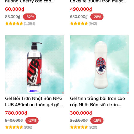
hương Cherry cao cấp
Cokelife 300ml trơn mượt
100ml dịu nhẹ an toàn
quan hệ gay
60.000₫
490.000₫
88.000₫
680.000₫
-32%
-28%
(1,094)
(942)
Gel Bôi Trơn Nhật Bản NPG
Gel tinh trùng bôi trơn cao
LUB 480ml an toàn gel gốc
cấp Nhật Bản siêu trơn
nước, chống viêm phụ khoa
300ml
780.000₫
300.000₫
940.000₫
352.000₫
-17%
-15%
(936)
(920)