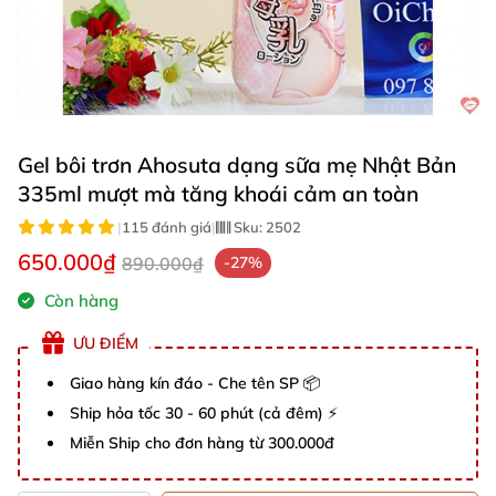
Gel bôi trơn Ahosuta dạng sữa mẹ Nhật Bản
335ml mượt mà tăng khoái cảm an toàn
|
115 đánh giá
|
Sku:
2502
650.000₫
890.000₫
-27%
Còn hàng
ƯU ĐIỂM
Giao hàng kín đáo - Che tên SP 📦
Ship hỏa tốc 30 - 60 phút (cả đêm) ⚡
Miễn Ship cho đơn hàng từ 300.000đ