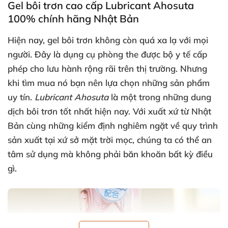
Gel bôi trơn cao cấp Lubricant Ahosuta
100% chính hãng Nhật Bản
Hiện nay
, gel bôi trơn không còn
quá xa lạ
với
mọi
người
. Đây là dụng cụ phòng the
được bộ y tế cấp
phép cho lưu hành rộng rãi trên thị trường
. Nhưng
khi tìm mua nó bạn nên lựa chọn
những sản phẩm
uy tín
.
Lubricant Ahosuta
là một trong
những dung
dịch bôi trơn tốt nhất
hiện nay
. Với xuất xứ từ Nhật
Bản cùng
những kiểm định nghiêm ngặt về quy trình
sản xuất tại xứ sở mặt trời mọc
, chúng ta
có thể an
tâm sử dụng
mà không phải băn khoăn bất kỳ điều
gì.