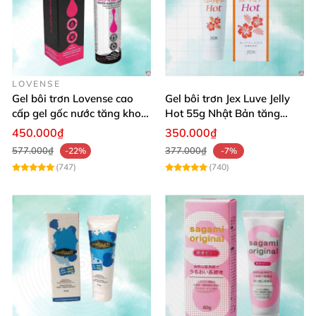
LOVENSE
Gel bôi trơn Lovense cao
Gel bôi trơn Jex Luve Jelly
cấp gel gốc nước tăng khoái
Hot 55g Nhật Bản tăng
cảm hỗ trợ oral sex
khoái cảm
450.000₫
350.000₫
577.000₫
377.000₫
-22%
-7%
(747)
(740)