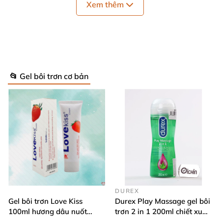
Xem thêm
📂 Gel bôi trơn cơ bản
Lubricant Ahosuta made in japan
DUREX
Gel bôi trơn Love Kiss
Durex Play Massage gel bôi
Lubricant Ahosuta dạng sữa mẹ
, bôi trơn
100ml hương dâu nuốt
trơn 2 in 1 200ml chiết xuất