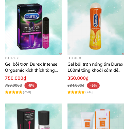
DUREX
DUREX
Gel bôi trơn Durex Intense
Gel bôi trơn nóng ấm Durex
Orgasmic kích thích tăng
100ml tăng khoái cảm dễ
hưng phấn nữ giới
chịu
750.000₫
350.000₫
789.000₫
384.000₫
-5%
-9%
(750)
(748)