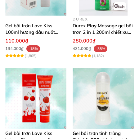
DUREX
Gel bôi trơn Love Kiss
Durex Play Massage gel bôi
100ml hương dâu nuốt
trơn 2 in 1 200ml chiết xuất
được an toàn
lô hội
110.000₫
280.000₫
134.000₫
431.000₫
-18%
-35%
(1,805)
(1,182)
Gel bôi trơn Love Kiss
Gel bôi trơn tinh trùng