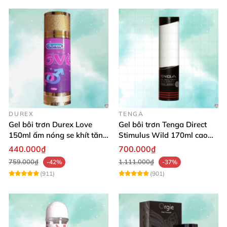
DUREX
TENGA
Gel bôi trơn Durex Love
Gel bôi trơn Tenga Direct
150ml ấm nóng se khít tăng
Stimulus Wild 170ml cao
khoái cảm nữ
cấp Nhật dễ dùng
440.000₫
700.000₫
759.000₫
1.111.000₫
-42%
-37%
(911)
(901)