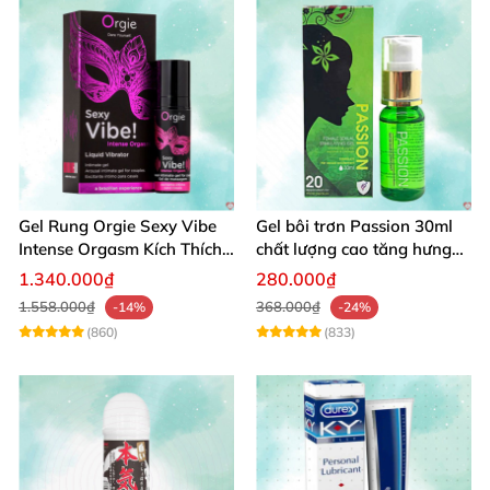
Gel Rung Orgie Sexy Vibe
Gel bôi trơn Passion 30ml
Intense Orgasm Kích Thích
chất lượng cao tăng hưng
Tăng Cường
phấn nữ
1.340.000₫
280.000₫
1.558.000₫
368.000₫
-14%
-24%
(860)
(833)