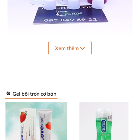
Xem thêm
Gel mới có 3 mùi Chanh-Dâu-Táo
Chất bôi trơn gốc nước Hot Kiss 50ml hương
thơm tươi mát dễ chịu khử mùi tốt
📂 Gel bôi trơn cơ bản
Dung dịch bôi trơn Hot Kiss chiết xuất 100% từ
thiên nhiên giúp quan hệ dễ dàng trơn tru hơn
,
với
hương dâu ngọt ngào
, mang lại cho đôi lứa
những
giây phút khoái cảm tuyệt vời
. Là dòng gel bôi trơn
thơm mát dành cho
những người thích phong cách xì