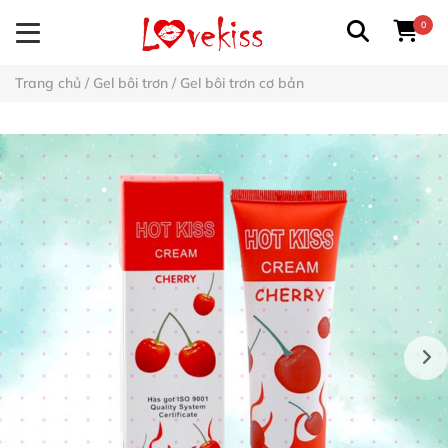
0
Trang chủ
/
Gel bôi trơn
/
Gel bôi trơn cơ bản