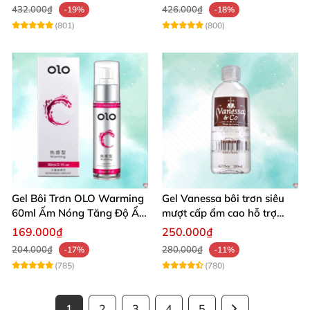
432.000₫
426.000₫
-19%
-18%
(801)
(800)
Gel Bôi Trơn OLO Warming
Gel Vanessa bôi trơn siêu
60ml Ấm Nóng Tăng Độ Ẩm
mượt cấp ẩm cao hỗ trợ
An Toàn
quan hệ ngọt ngào
169.000₫
250.000₫
204.000₫
280.000₫
-17%
-11%
(785)
(780)
1
2
3
4
5