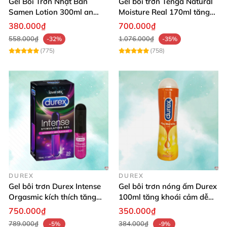
Gel Bôi Trơn Nhật Bản
Gel bôi trơn Tenga Natural
Samen Lotion 300ml an
Moisture Real 170ml tăng
toàn tự nhiên
khoái cảm êm dịu
380.000₫
700.000₫
558.000₫
1.076.000₫
-32%
-35%
(775)
(758)
DUREX
DUREX
Gel bôi trơn Durex Intense
Gel bôi trơn nóng ấm Durex
Orgasmic kích thích tăng
100ml tăng khoái cảm dễ
hưng phấn nữ giới
chịu
750.000₫
350.000₫
789.000₫
384.000₫
-5%
-9%