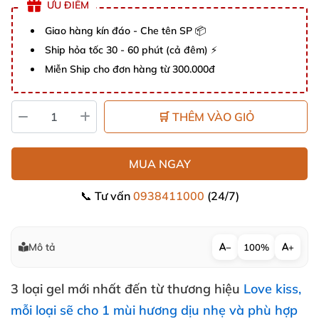
ƯU ĐIỂM
Giao hàng kín đáo - Che tên SP 📦
Ship hỏa tốc 30 - 60 phút (cả đêm) ⚡
Miễn Ship cho đơn hàng từ 300.000đ
🛒 THÊM VÀO GIỎ
MUA NGAY
📞 Tư vấn
0938411000
(24/7)
Mô tả
−
100%
+
3 loại gel mới nhất đến từ thương hiệu
Love kiss
,
mỗi loại
sẽ cho 1 mùi hương dịu nhẹ
và phù hợp