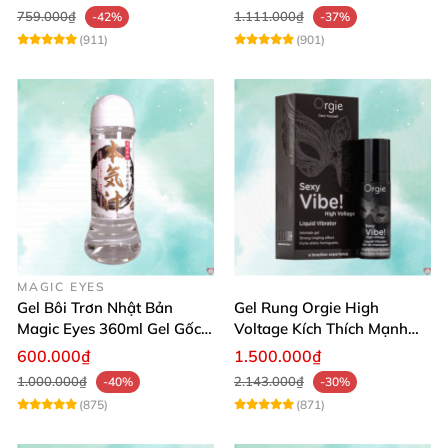
759.000₫
1.111.000₫
-42%
-37%
(911)
(901)
MAGIC EYES
Gel Bôi Trơn Nhật Bản
Gel Rung Orgie High
Magic Eyes 360ml Gel Gốc
Voltage Kích Thích Mạnh
Nước An Toàn
Tăng Ham Muốn
600.000₫
1.500.000₫
1.000.000₫
2.143.000₫
-40%
-30%
(875)
(871)