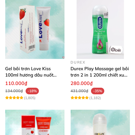
DUREX
Gel bôi trơn Love Kiss
Durex Play Massage gel bôi
100ml hương dâu nuốt
trơn 2 in 1 200ml chiết xuất
được an toàn
lô hội
110.000₫
280.000₫
134.000₫
431.000₫
-18%
-35%
(1,805)
(1,182)