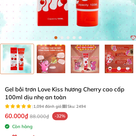
Gel bôi trơn Love Kiss hương Cherry cao cấp
100ml dịu nhẹ an toàn
|
1,094 đánh giá
|
Sku:
2494
60.000₫
88.000₫
-32%
Còn hàng