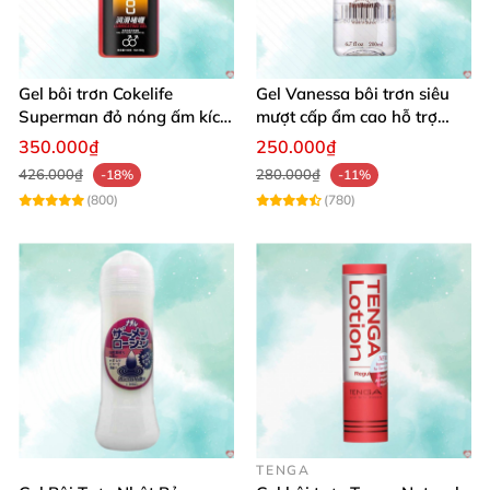
Gel bôi trơn Cokelife
Gel Vanessa bôi trơn siêu
Superman đỏ nóng ấm kích
mượt cấp ẩm cao hỗ trợ
thích hưng phấn
quan hệ ngọt ngào
350.000₫
250.000₫
426.000₫
280.000₫
-18%
-11%
(800)
(780)
TENGA