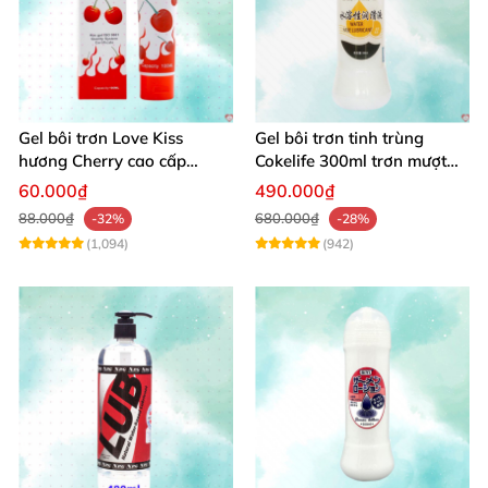
Gel bôi trơn Love Kiss
Gel bôi trơn tinh trùng
hương Cherry cao cấp
Cokelife 300ml trơn mượt
100ml dịu nhẹ an toàn
quan hệ gay
60.000₫
490.000₫
88.000₫
680.000₫
-32%
-28%
(1,094)
(942)