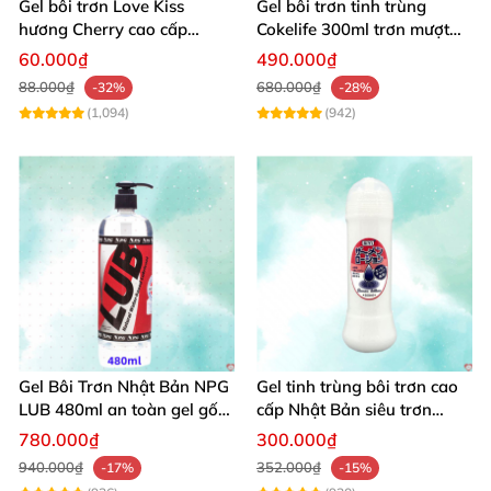
Gel bôi trơn Love Kiss
Gel bôi trơn tinh trùng
hương Cherry cao cấp
Cokelife 300ml trơn mượt
100ml dịu nhẹ an toàn
quan hệ gay
60.000₫
490.000₫
Các thành phần
và hướng dẫn sử dụng chất
88.000₫
680.000₫
-32%
-28%
bôi trơn Hot Kiss 50ml
(1,094)
(942)
Cấu tạo đơn giản
và
rất dễ sử dụng nên bạn yên
tâm.
Thông tin sản phẩm:
- Kiểu gel: gốc nước.
- Mùi hương: hương dâu
, táo chanh.
Gel Bôi Trơn Nhật Bản NPG
Gel tinh trùng bôi trơn cao
- Dung tích: 50ml.
LUB 480ml an toàn gel gốc
cấp Nhật Bản siêu trơn
nước, chống viêm phụ khoa
300ml
- Xuất xứ: Nhật bản
780.000₫
300.000₫
940.000₫
352.000₫
-17%
-15%
Hướng dẫn sử dụng
và bảo quản: