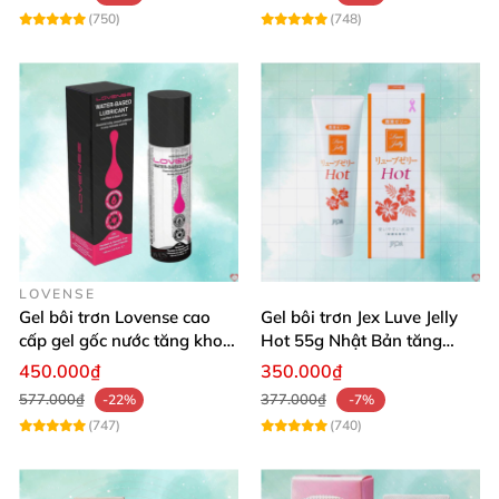
(750)
(748)
LOVENSE
Gel bôi trơn Lovense cao
Gel bôi trơn Jex Luve Jelly
cấp gel gốc nước tăng khoái
Hot 55g Nhật Bản tăng
cảm hỗ trợ oral sex
khoái cảm
450.000₫
350.000₫
577.000₫
377.000₫
-22%
-7%
(747)
(740)