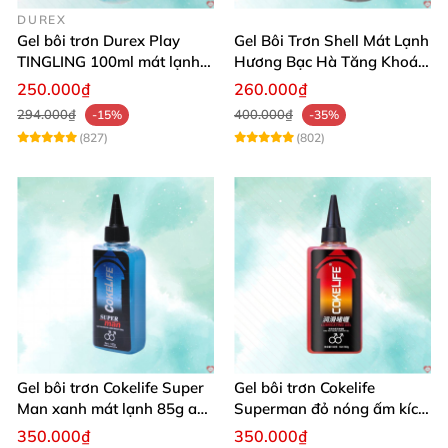
DUREX
Gel bôi trơn Durex Play
Gel Bôi Trơn Shell Mát Lạnh
TINGLING 100ml mát lạnh,
Hương Bạc Hà Tăng Khoái
kích thích cực đỉnh
Cảm 100ml
250.000₫
260.000₫
294.000₫
400.000₫
-15%
-35%
(827)
(802)
Gel bôi trơn Cokelife Super
Gel bôi trơn Cokelife
Man xanh mát lạnh 85g an
Superman đỏ nóng ấm kích
toàn êm dịu
thích hưng phấn
350.000₫
350.000₫