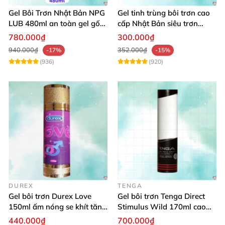
Gel Bôi Trơn Nhật Bản NPG
Gel tinh trùng bôi trơn cao
LUB 480ml an toàn gel gốc
cấp Nhật Bản siêu trơn
nước, chống viêm phụ khoa
300ml
780.000₫
300.000₫
940.000₫
352.000₫
-17%
-15%
(936)
(920)
DUREX
TENGA
Gel bôi trơn Durex Love
Gel bôi trơn Tenga Direct
150ml ấm nóng se khít tăng
Stimulus Wild 170ml cao
khoái cảm nữ
cấp Nhật dễ dùng
440.000₫
700.000₫