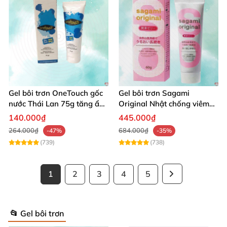
Gel bôi trơn OneTouch gốc
Gel bôi trơn Sagami
nước Thái Lan 75g tăng ẩm
Original Nhật chống viêm
hiệu quả
an toàn da
140.000₫
445.000₫
264.000₫
684.000₫
-47%
-35%
(739)
(738)
1
2
3
4
5
📂 Gel bôi trơn