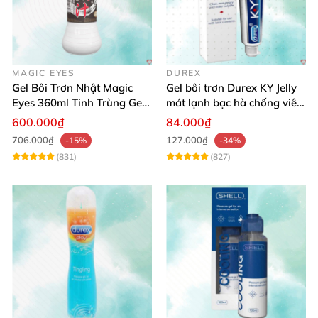
MAGIC EYES
DUREX
Gel Bôi Trơn Nhật Magic
Gel bôi trơn Durex KY Jelly
Eyes 360ml Tinh Trùng Gel
mát lạnh bạc hà chống viêm
An Toàn Dịu Nhẹ
khô da
600.000₫
84.000₫
706.000₫
127.000₫
-15%
-34%
(831)
(827)