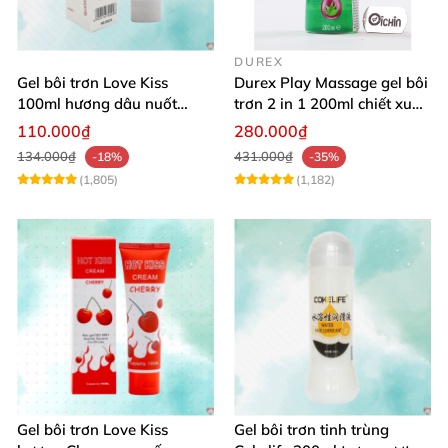
DUREX
Gel bôi trơn Love Kiss
Durex Play Massage gel bôi
100ml hương dâu nuốt
trơn 2 in 1 200ml chiết xuất
được an toàn
lô hội
110.000₫
280.000₫
134.000₫
431.000₫
-18%
-35%
(1,805)
(1,182)
Gel bôi trơn Love Kiss
Gel bôi trơn tinh trùng