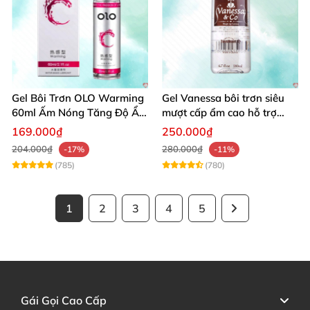
Gel Bôi Trơn OLO Warming
Gel Vanessa bôi trơn siêu
60ml Ấm Nóng Tăng Độ Ẩm
mượt cấp ẩm cao hỗ trợ
An Toàn
quan hệ ngọt ngào
169.000₫
250.000₫
204.000₫
280.000₫
-17%
-11%
(785)
(780)
1
2
3
4
5
Gái Gọi Cao Cấp