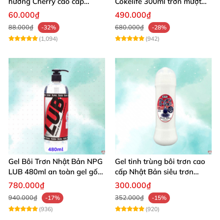
hương Cherry cao cấp
Cokelife 300ml trơn mượt
100ml dịu nhẹ an toàn
quan hệ gay
60.000₫
490.000₫
88.000₫
680.000₫
-32%
-28%
(1,094)
(942)
Gel Bôi Trơn Nhật Bản NPG
Gel tinh trùng bôi trơn cao
LUB 480ml an toàn gel gốc
cấp Nhật Bản siêu trơn
nước, chống viêm phụ khoa
300ml
780.000₫
300.000₫
940.000₫
352.000₫
-17%
-15%
(936)
(920)