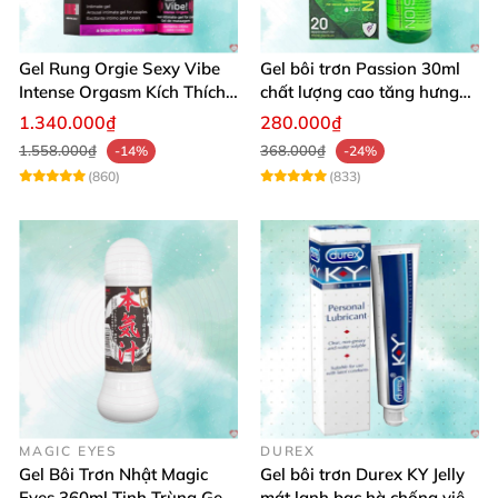
Gel Rung Orgie Sexy Vibe
Gel bôi trơn Passion 30ml
Intense Orgasm Kích Thích
chất lượng cao tăng hưng
Tăng Cường
phấn nữ
1.340.000₫
280.000₫
1.558.000₫
368.000₫
-14%
-24%
(860)
(833)
MAGIC EYES
DUREX
Gel Bôi Trơn Nhật Magic
Gel bôi trơn Durex KY Jelly
Eyes 360ml Tinh Trùng Gel
mát lạnh bạc hà chống viêm