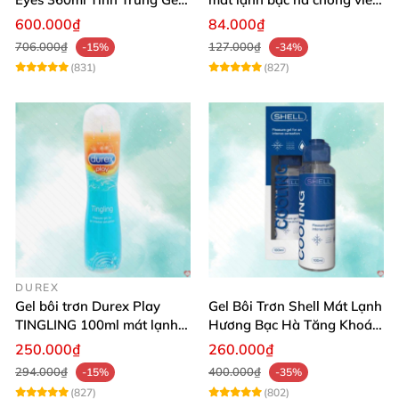
An Toàn Dịu Nhẹ
khô da
600.000₫
84.000₫
706.000₫
127.000₫
-15%
-34%
(831)
(827)
DUREX
Gel bôi trơn Durex Play
Gel Bôi Trơn Shell Mát Lạnh
TINGLING 100ml mát lạnh,
Hương Bạc Hà Tăng Khoái
kích thích cực đỉnh
Cảm 100ml
250.000₫
260.000₫
294.000₫
400.000₫
-15%
-35%
(827)
(802)