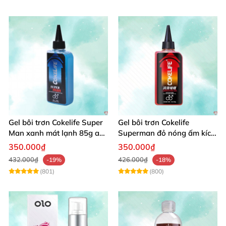
Gel bôi trơn Cokelife Super
Gel bôi trơn Cokelife
Man xanh mát lạnh 85g an
Superman đỏ nóng ấm kích
toàn êm dịu
thích hưng phấn
350.000₫
350.000₫
432.000₫
426.000₫
-19%
-18%
(801)
(800)