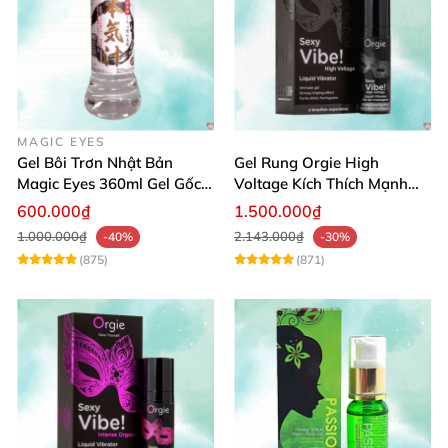
MAGIC EYES
Gel Bôi Trơn Nhật Bản
Gel Rung Orgie High
Magic Eyes 360ml Gel Gốc
Voltage Kích Thích Mạnh
Nước An Toàn
Tăng Ham Muốn
600.000₫
1.500.000₫
1.000.000₫
2.143.000₫
-40%
-30%
(875)
(871)