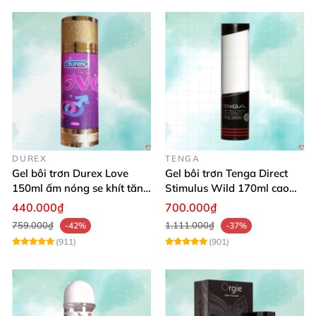
DUREX
TENGA
Gel bôi trơn Durex Love
Gel bôi trơn Tenga Direct
150ml ấm nóng se khít tăng
Stimulus Wild 170ml cao
khoái cảm nữ
cấp Nhật dễ dùng
440.000₫
700.000₫
759.000₫
1.111.000₫
-42%
-37%
(911)
(901)