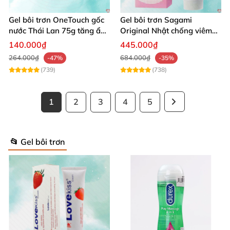
Gel bôi trơn OneTouch gốc
Gel bôi trơn Sagami
nước Thái Lan 75g tăng ẩm
Original Nhật chống viêm
hiệu quả
an toàn da
140.000₫
445.000₫
264.000₫
684.000₫
-47%
-35%
(739)
(738)
1
2
3
4
5
📂 Gel bôi trơn