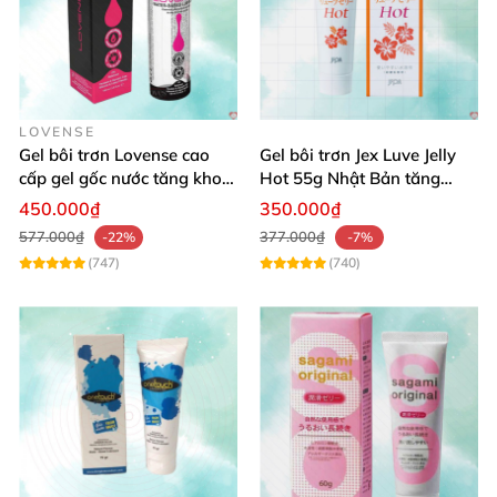
+ Thông Tin Liên Hệ:
LOVENSE
Gel bôi trơn Lovense cao
Gel bôi trơn Jex Luve Jelly
cấp gel gốc nước tăng khoái
Hot 55g Nhật Bản tăng
cảm hỗ trợ oral sex
khoái cảm
450.000₫
350.000₫
577.000₫
377.000₫
-22%
-7%
(747)
(740)