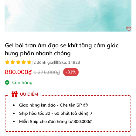
Gel bôi trơn âm đạo se khít tăng cảm giác
hưng phấn nhanh chóng
|
2 đánh giá
|
Sku:
14823
880.000₫
1.275.000₫
-31%
Còn hàng
ƯU ĐIỂM
Giao hàng kín đáo - Che tên SP 📦
Ship hỏa tốc 30 - 60 phút (cả đêm) ⚡
Miễn Ship cho đơn hàng từ 300.000đ