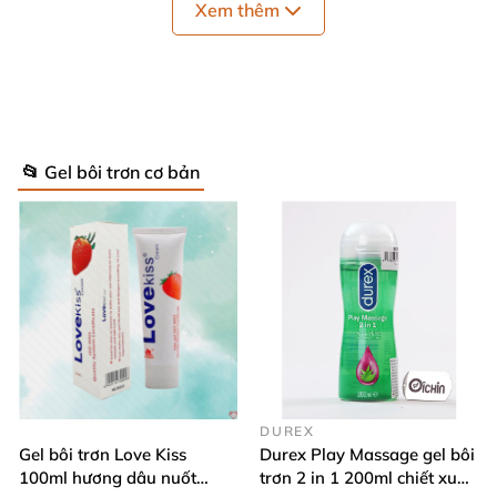
Xem thêm
phụ nữ dùng kem bôi trơn khoản hai đến 3 tháng
sẽ
đật
được kết quả như
mong muốn
và
sẽ làm độ co
của âm đạo thắt lại
để đạt
được
những khả năng
đỉnh điểm nhất
và khả năng viêm mãn nhất
. làm cho
bạn tình
của mình
sẽ có cảm giác như ngày đầu mới
quan hệ.
📂 Gel bôi trơn cơ bản
DUREX
Gel bôi trơn Love Kiss
Durex Play Massage gel bôi
100ml hương dâu nuốt
trơn 2 in 1 200ml chiết xuất