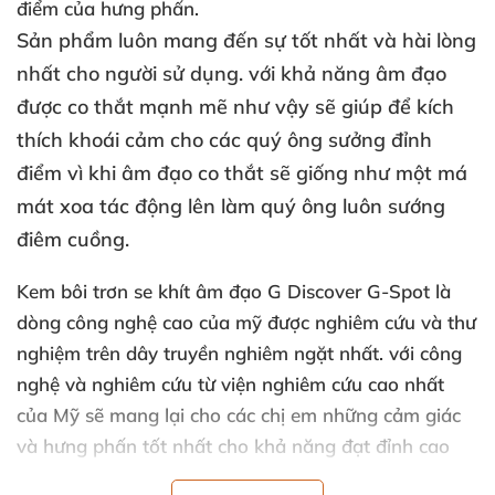
điểm
của hưng phấn.
Sản phẩm luôn mang đến sự tốt nhất
và hài lòng
nhất cho người sử dụng
.
với khả năng âm đạo
được co thắt mạnh mẽ
như vậy
sẽ giúp
để kích
thích khoái cảm cho
các quý ông sưởng đỉnh
điểm vì khi âm đạo co thắt
sẽ giống như một má
mát xoa tác động lên làm quý ông luôn sướng
điêm cuồng.
Kem bôi trơn se khít âm đạo
G Discover G-Spot
là
dòng công nghệ cao
của mỹ
được nghiêm cứu
và thư
nghiệm trên dây truyền nghiêm ngặt nhất
.
với công
nghệ
và nghiêm cứu từ viện nghiêm cứu cao nhất
của Mỹ
sẽ mang lại cho
các chị em
những cảm giác
và hưng phấn tốt nhất cho khả năng đạt đỉnh cao
trào nhất
và hưng mãn nhất
.
Đặc biệt
các chị em