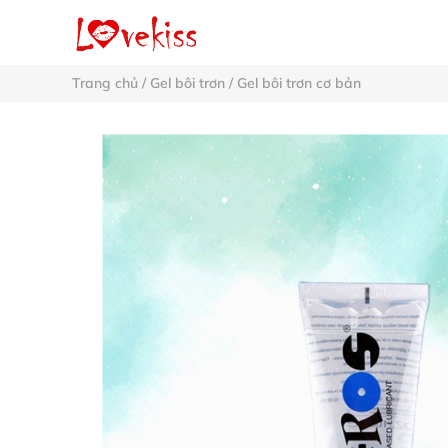
Trang chủ
/
Gel bôi trơn
/
Gel bôi trơn cơ bản