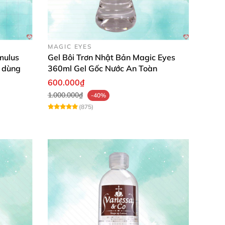
MAGIC EYES
imulus
Gel Bôi Trơn Nhật Bản Magic Eyes
 dùng
360ml Gel Gốc Nước An Toàn
600.000₫
1.000.000₫
-40%
(875)