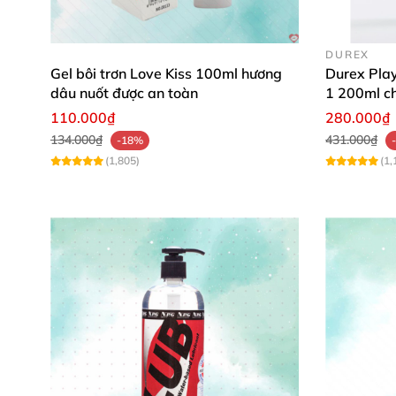
DUREX
Gel bôi trơn Love Kiss 100ml hương
Durex Play
dâu nuốt được an toàn
1 200ml ch
110.000₫
280.000₫
134.000₫
431.000₫
-18%
(1,805)
(1,