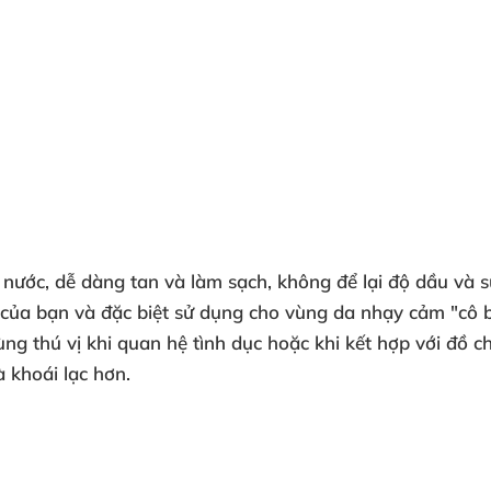
 nước
, dễ dàng tan
và làm sạch
, không
để lại độ dầu
và s
của bạn
và
đặc biệt sử dụng cho vùng da nhạy cảm "cô 
cùng thú vị khi quan hệ tình dục
hoặc khi kết hợp
với đồ c
à khoái lạc hơn.