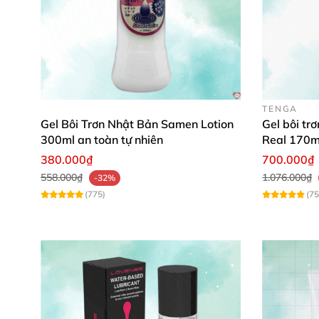
TENGA
Gel Bôi Trơn Nhật Bản Samen Lotion
Gel bôi tr
300ml an toàn tự nhiên
Real 170m
380.000₫
700.000₫
558.000₫
1.076.000₫
-32%
(775)
(75