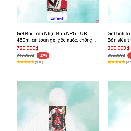
Gel Bôi Trơn Nhật Bản NPG LUB
Gel tinh t
480ml an toàn gel gốc nước, chống
Bản siêu t
viêm phụ khoa
780.000₫
300.000₫
940.000₫
352.000₫
-17%
(936)
(92