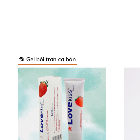
📂 Gel bôi trơn cơ bản