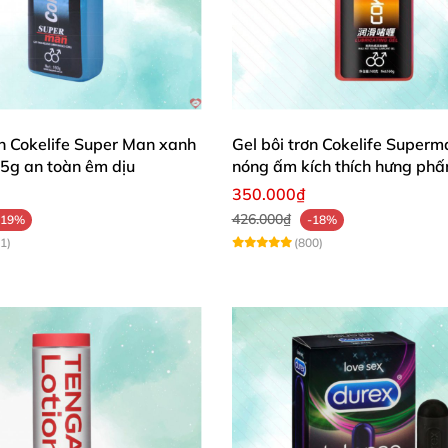
ơn Cokelife Super Man xanh
Gel bôi trơn Cokelife Superm
5g an toàn êm dịu
nóng ấm kích thích hưng phấ
350.000₫
426.000₫
-19%
-18%
1)
(800)