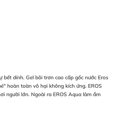
ự bết dính. Gel bôi trơn cao cấp gốc nước Eros
bé" hoàn toàn vô hại không kích ứng
. EROS
hơi người lớn
.
Ngoài ra EROS Aqua làm ẩm