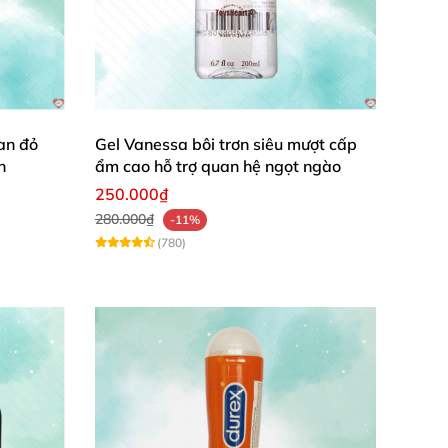
an đỏ
Gel Vanessa bôi trơn siêu mượt cấp
n
ẩm cao hỗ trợ quan hệ ngọt ngào
250.000₫
280.000₫
-11%
(780)