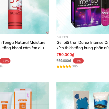
DUREX
ơn Tenga Natural Moisture
Gel bôi trơn Durex Intense O
l tăng khoái cảm êm dịu
kích thích tăng hưng phấn nữ 
750.000₫
789.000₫
-35%
-5%
8)
(750)