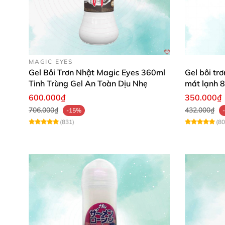
MAGIC EYES
Gel Bôi Trơn Nhật Magic Eyes 360ml
Gel bôi tr
Tinh Trùng Gel An Toàn Dịu Nhẹ
mát lạnh 8
600.000₫
350.000₫
706.000₫
432.000₫
-15%
(831)
(80