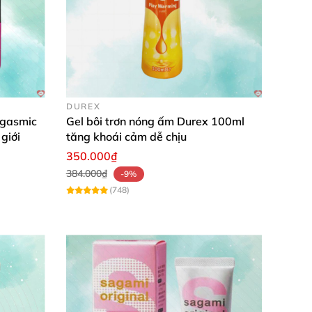
DUREX
rgasmic
Gel bôi trơn nóng ấm Durex 100ml
giới
tăng khoái cảm dễ chịu
350.000₫
384.000₫
-9%
(748)