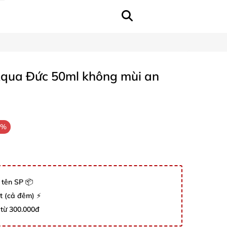
 Aqua Đức 50ml không mùi an
6%
 tên SP 📦
út (cả đêm) ⚡
 từ 300.000đ