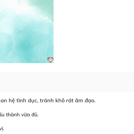
uan hệ tình dục
, tránh khô rát âm đạo.
ấu thành vừa đủ.
ị.