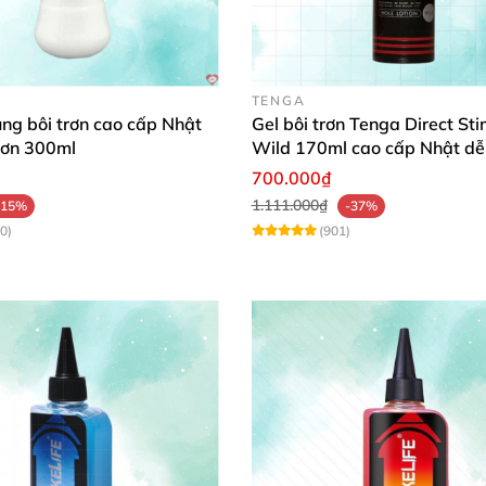
TENGA
rùng bôi trơn cao cấp Nhật
Gel bôi trơn Tenga Direct St
rơn 300ml
Wild 170ml cao cấp Nhật dễ
700.000₫
1.111.000₫
-15%
-37%
0)
(901)