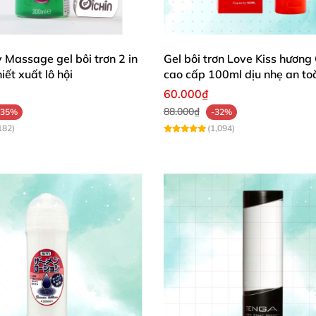
 Massage gel bôi trơn 2 in
Gel bôi trơn Love Kiss hương
iết xuất lô hội
cao cấp 100ml dịu nhẹ an to
60.000₫
88.000₫
-35%
-32%
182)
(1,094)