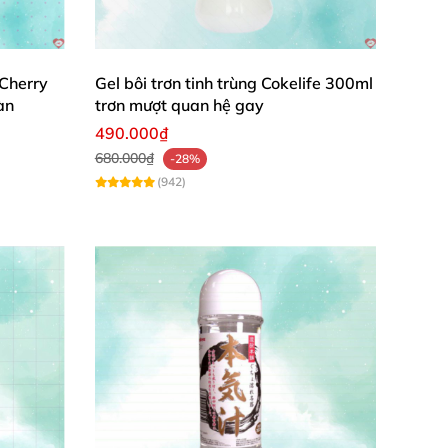
 Cherry
Gel bôi trơn tinh trùng Cokelife 300ml
àn
trơn mượt quan hệ gay
490.000₫
680.000₫
-28%
(942)