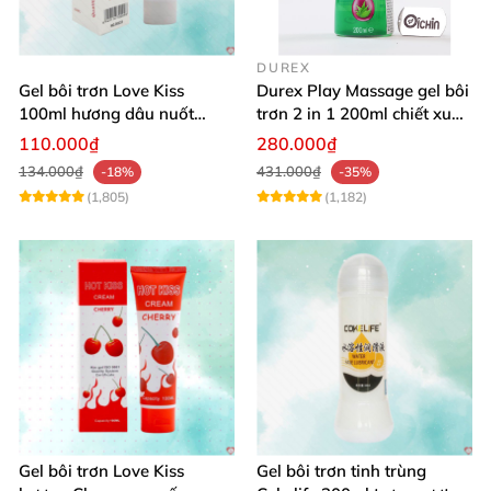
DUREX
Gel bôi trơn Love Kiss
Durex Play Massage gel bôi
100ml hương dâu nuốt
trơn 2 in 1 200ml chiết xuất
được an toàn
lô hội
110.000₫
280.000₫
134.000₫
431.000₫
-18%
-35%
(1,805)
(1,182)
Gel bôi trơn Love Kiss
Gel bôi trơn tinh trùng