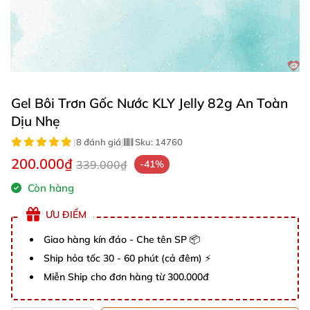
Gel Bôi Trơn Gốc Nước KLY Jelly 82g An Toàn
Dịu Nhẹ
|
8 đánh giá
|
Sku:
14760
200.000₫
339.000₫
-41%
Còn hàng
ƯU ĐIỂM
Giao hàng kín đáo - Che tên SP 📦
Ship hỏa tốc 30 - 60 phút (cả đêm) ⚡
Miễn Ship cho đơn hàng từ 300.000đ