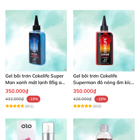
Gel bôi trơn Cokelife Super
Gel bôi trơn Cokelife
Man xanh mát lạnh 85g an
Superman đỏ nóng ấm kích
toàn êm dịu
thích hưng phấn
350.000₫
350.000₫
432.000₫
426.000₫
-19%
-18%
(801)
(800)