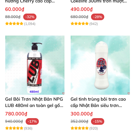
hương Cherry cao cấp
Cokelife 300ml trơn mượt
100ml dịu nhẹ an toàn
quan hệ gay
60.000₫
490.000₫
88.000₫
680.000₫
-32%
-28%
(1,094)
(942)
Gel Bôi Trơn Nhật Bản NPG
Gel tinh trùng bôi trơn cao
LUB 480ml an toàn gel gốc
cấp Nhật Bản siêu trơn
nước, chống viêm phụ khoa
300ml
780.000₫
300.000₫
940.000₫
352.000₫
-17%
-15%
(936)
(920)