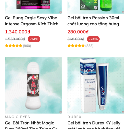
Gel Rung Orgie Sexy Vibe
Gel bôi trơn Passion 30ml
Intense Orgasm Kích Thích
chất lượng cao tăng hưng
Tăng Cường
phấn nữ
1.340.000₫
280.000₫
1.558.000₫
368.000₫
-14%
-24%
(860)
(833)
MAGIC EYES
DUREX
Gel Bôi Trơn Nhật Magic
Gel bôi trơn Durex KY Jelly
Eyes 360ml Tinh Trùng Gel
mát lạnh bạc hà chống viêm