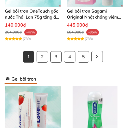
Gel bôi trơn OneTouch gốc
Gel bôi trơn Sagami
nước Thái Lan 75g tăng ẩm
Original Nhật chống viêm
hiệu quả
an toàn da
140.000₫
445.000₫
264.000₫
684.000₫
-47%
-35%
(739)
(738)
1
2
3
4
5
📂 Gel bôi trơn