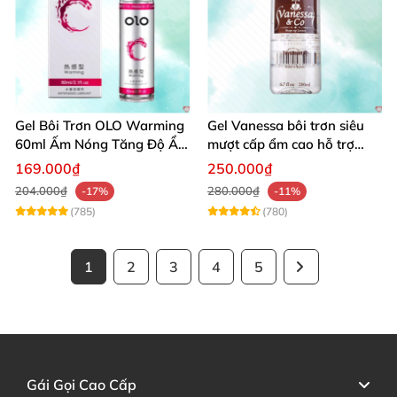
Gel Bôi Trơn OLO Warming
Gel Vanessa bôi trơn siêu
60ml Ấm Nóng Tăng Độ Ẩm
mượt cấp ẩm cao hỗ trợ
An Toàn
quan hệ ngọt ngào
169.000₫
250.000₫
204.000₫
280.000₫
-17%
-11%
(785)
(780)
1
2
3
4
5
Gái Gọi Cao Cấp