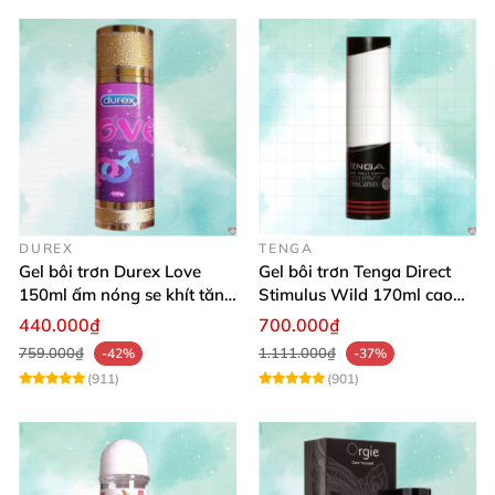
DUREX
TENGA
Gel bôi trơn Durex Love
Gel bôi trơn Tenga Direct
150ml ấm nóng se khít tăng
Stimulus Wild 170ml cao
khoái cảm nữ
cấp Nhật dễ dùng
440.000₫
700.000₫
759.000₫
1.111.000₫
-42%
-37%
(911)
(901)