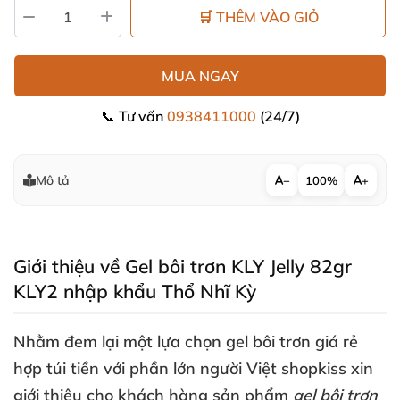
🛒 THÊM VÀO GIỎ
MUA NGAY
📞 Tư vấn
0938411000
(24/7)
Mô tả
−
100%
+
Giới thiệu về Gel bôi trơn KLY Jelly 82gr
KLY2 nhập khẩu Thổ Nhĩ Kỳ
Nhằm đem lại một lựa chọn gel bôi trơn giá rẻ
hợp túi tiền
với phần lớn người Việt shopkiss xin
giới thiệu cho khách hàng sản phẩm
gel bôi trơn