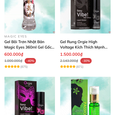
MAGIC EYES
Gel Bôi Trơn Nhật Bản
Gel Rung Orgie High
Magic Eyes 360ml Gel Gốc
Voltage Kích Thích Mạnh
Nước An Toàn
Tăng Ham Muốn
600.000₫
1.500.000₫
1.000.000₫
2.143.000₫
-40%
-30%
(875)
(871)