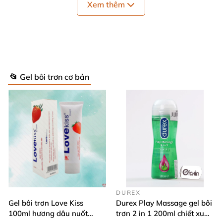
Xem thêm
📂 Gel bôi trơn cơ bản
Gel bôi trơn KLY Jelly 82gr KLY2 đưa cảm xúc thăng hoa bất
tận.
DUREX
Thông tin chi tiết
của Gel bôi trơn KLY Jelly
Gel bôi trơn Love Kiss
Durex Play Massage gel bôi
82gr KLY2
100ml hương dâu nuốt
trơn 2 in 1 200ml chiết xuất