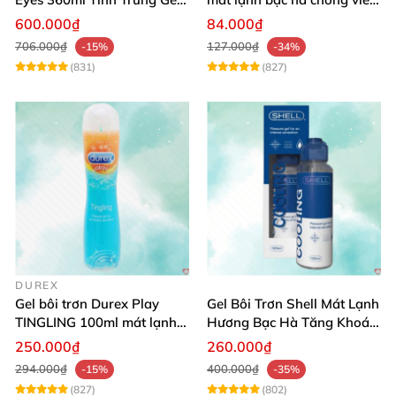
An Toàn Dịu Nhẹ
khô da
600.000₫
84.000₫
706.000₫
127.000₫
-15%
-34%
(831)
(827)
DUREX
Gel bôi trơn Durex Play
Gel Bôi Trơn Shell Mát Lạnh
TINGLING 100ml mát lạnh,
Hương Bạc Hà Tăng Khoái
kích thích cực đỉnh
Cảm 100ml
250.000₫
260.000₫
294.000₫
400.000₫
-15%
-35%
(827)
(802)