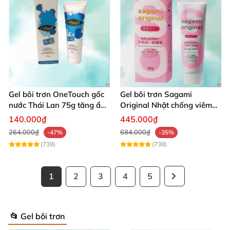
Gel bôi trơn OneTouch gốc
Gel bôi trơn Sagami
nước Thái Lan 75g tăng ẩm
Original Nhật chống viêm
hiệu quả
an toàn da
140.000₫
445.000₫
264.000₫
684.000₫
-47%
-35%
(739)
(738)
1
2
3
4
5
📂 Gel bôi trơn