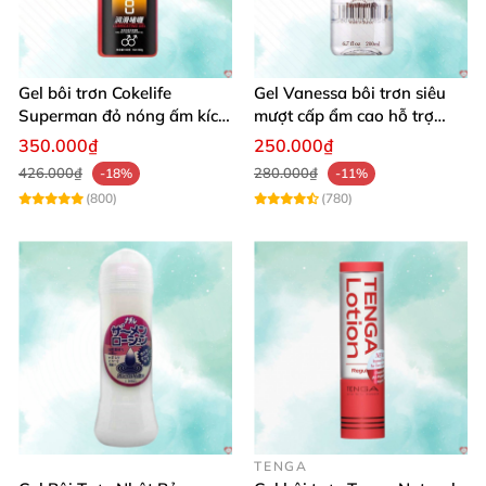
Gel bôi trơn Cokelife
Gel Vanessa bôi trơn siêu
Superman đỏ nóng ấm kích
mượt cấp ẩm cao hỗ trợ
thích hưng phấn
quan hệ ngọt ngào
350.000₫
250.000₫
426.000₫
280.000₫
-18%
-11%
(800)
(780)
TENGA