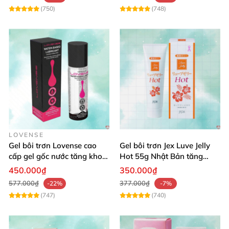
(750)
(748)
LOVENSE
Gel bôi trơn Lovense cao
Gel bôi trơn Jex Luve Jelly
cấp gel gốc nước tăng khoái
Hot 55g Nhật Bản tăng
cảm hỗ trợ oral sex
khoái cảm
450.000₫
350.000₫
577.000₫
377.000₫
-22%
-7%
(747)
(740)