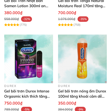
Gel Bôi Trơn Nhật Bản
Gel bôi trơn Tenga Natural
Samen Lotion 300ml an
Moisture Real 170ml tăng
toàn tự nhiên
khoái cảm êm dịu
380.000₫
700.000₫
558.000₫
1.076.000₫
-32%
-35%
(775)
(758)
DUREX
DUREX
Gel bôi trơn Durex Intense
Gel bôi trơn nóng ấm Durex
Orgasmic kích thích tăng
100ml tăng khoái cảm dễ
hưng phấn nữ giới
chịu
750.000₫
350.000₫
789.000₫
384.000₫
-5%
-9%