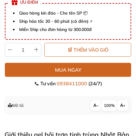
ƯU ĐIỂM
Giao hàng kín đáo - Che tên SP 📦
Ship hỏa tốc 30 - 60 phút (cả đêm) ⚡
Miễn Ship cho đơn hàng từ 300.000đ
🛒 THÊM VÀO GIỎ
MUA NGAY
📞 Tư vấn
0938411000
(24/7)
Mô tả
−
100%
+
Giới thiệu gel bôi trơn tinh trùng Nhật Bản