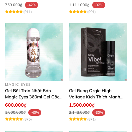
759.000₫
1.111.000₫
-42%
-37%
(911)
(901)
MAGIC EYES
Gel Bôi Trơn Nhật Bản
Gel Rung Orgie High
Magic Eyes 360ml Gel Gốc
Voltage Kích Thích Mạnh
Nước An Toàn
Tăng Ham Muốn
600.000₫
1.500.000₫
1.000.000₫
2.143.000₫
-40%
-30%
(875)
(871)