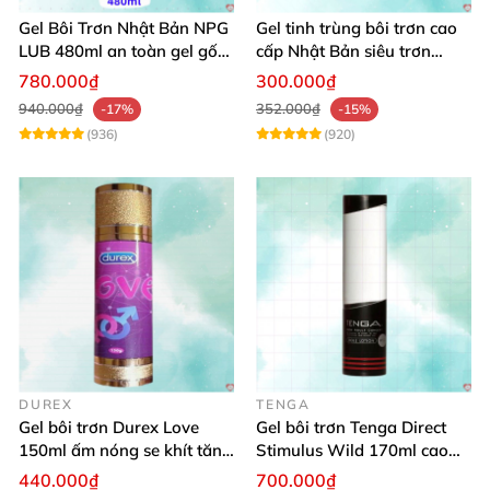
Gel Bôi Trơn Nhật Bản NPG
Gel tinh trùng bôi trơn cao
LUB 480ml an toàn gel gốc
cấp Nhật Bản siêu trơn
nước, chống viêm phụ khoa
300ml
780.000₫
300.000₫
940.000₫
352.000₫
-17%
-15%
(936)
(920)
DUREX
TENGA
Gel bôi trơn Durex Love
Gel bôi trơn Tenga Direct
150ml ấm nóng se khít tăng
Stimulus Wild 170ml cao
khoái cảm nữ
cấp Nhật dễ dùng
440.000₫
700.000₫