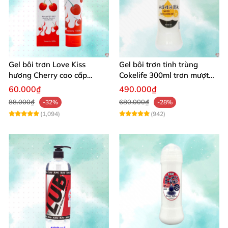
Gel bôi trơn Love Kiss
Gel bôi trơn tinh trùng
hương Cherry cao cấp
Cokelife 300ml trơn mượt
100ml dịu nhẹ an toàn
quan hệ gay
60.000₫
490.000₫
88.000₫
680.000₫
-32%
-28%
(1,094)
(942)