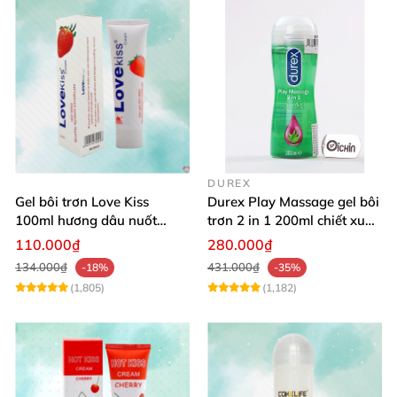
DUREX
Gel bôi trơn Love Kiss
Durex Play Massage gel bôi
100ml hương dâu nuốt
trơn 2 in 1 200ml chiết xuất
được an toàn
lô hội
110.000₫
280.000₫
134.000₫
431.000₫
-18%
-35%
(1,805)
(1,182)