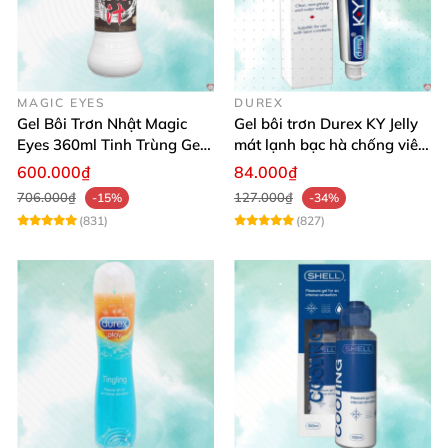
MAGIC EYES
DUREX
Gel Bôi Trơn Nhật Magic
Gel bôi trơn Durex KY Jelly
Eyes 360ml Tinh Trùng Gel
mát lạnh bạc hà chống viêm
An Toàn Dịu Nhẹ
khô da
600.000₫
84.000₫
706.000₫
127.000₫
-15%
-34%
(831)
(827)