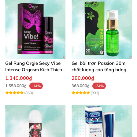
Gel Rung Orgie Sexy Vibe
Gel bôi trơn Passion 30ml
Intense Orgasm Kích Thích
chất lượng cao tăng hưng
Tăng Cường
phấn nữ
1.340.000₫
280.000₫
1.558.000₫
368.000₫
-14%
-24%
(860)
(833)