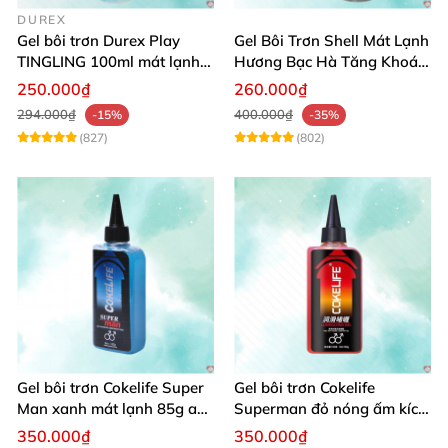
DUREX
Gel bôi trơn Durex Play
Gel Bôi Trơn Shell Mát Lạnh
TINGLING 100ml mát lạnh,
Hương Bạc Hà Tăng Khoái
kích thích cực đỉnh
Cảm 100ml
250.000₫
260.000₫
294.000₫
400.000₫
-15%
-35%
(827)
(802)
Gel bôi trơn Cokelife Super
Gel bôi trơn Cokelife
Man xanh mát lạnh 85g an
Superman đỏ nóng ấm kích
toàn êm dịu
thích hưng phấn
350.000₫
350.000₫