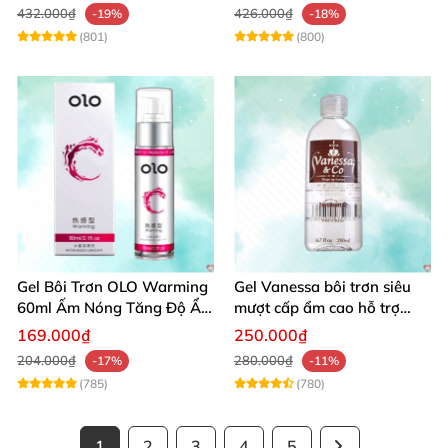
432.000₫
426.000₫
-19%
-18%
(801)
(800)
Gel Bôi Trơn OLO Warming
Gel Vanessa bôi trơn siêu
60ml Ấm Nóng Tăng Độ Ẩm
mượt cấp ẩm cao hỗ trợ
An Toàn
quan hệ ngọt ngào
169.000₫
250.000₫
204.000₫
280.000₫
-17%
-11%
(785)
(780)
1
2
3
4
5