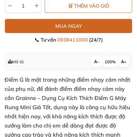
🛒 THÊM VÀO GIỎ
MUA NGAY
📞 Tư vấn
0938411000
(24/7)
Mô tả
−
100%
+
Điểm G là một trong
những điểm nhạy cảm nhất
của phụ nữ
,
để đánh điểm điểm nhạy cảm này
cần Grainne – Dụng Cụ Kích Thích Điểm G Máy
Rung Mini Giá Tốt
,
dụng này là công cụ hữu hiệu
nhất
hiện nay
,
với khả năng kích thích
được độ
sướng làm cho chị em dễ dàng đạt
được độ
sướng cao trào
và khả năng kích thích mạnh