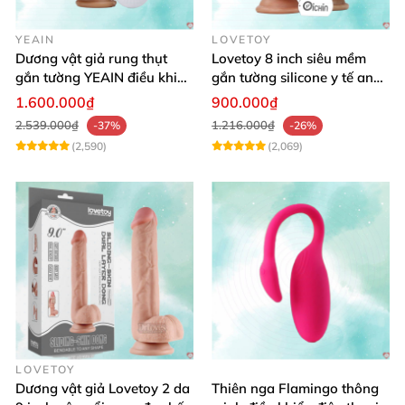
YEAIN
LOVETOY
Dương vật giả rung thụt
Lovetoy 8 inch siêu mềm
gắn tường YEAIN điều khiển
gắn tường silicone y tế an
từ xa
toàn
1.600.000₫
900.000₫
2.539.000₫
1.216.000₫
-37%
-26%
(2,590)
(2,069)
LOVETOY
Dương vật giả Lovetoy 2 da
Thiên nga Flamingo thông