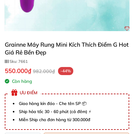
Grainne Máy Rung Mini Kích Thích Điểm G Hot
Giá Rẻ Bền Đẹp
Sku:
7661
550.000₫
982.000₫
-44%
Còn hàng
ƯU ĐIỂM
Giao hàng kín đáo - Che tên SP 📦
Ship hỏa tốc 30 - 60 phút (cả đêm) ⚡
Miễn Ship cho đơn hàng từ 300.000đ