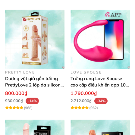
PRETTY LOVE
LOVE SPOUSE
Dương vật giả gắn tường
Trứng rung Love Spouse
PrettyLove 2 lớp da silicon
cao cấp điều khiển app 10
mềm mịn không rung
chế độ rung cực khoái toàn
800.000₫
1.790.000₫
cầu
930.000₫
2.712.000₫
-14%
-34%
(968)
(962)