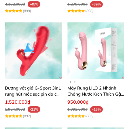
4.182.000₫
1.279.000₫
-45%
-39%
(899)
(898)
LILO
Dương vật giả G-Sport 3in1
Máy Rung LILO 2 Nhánh
rung hút móc sạc pin đa chế
Chống Nước Kích Thích Gật
độ
Gù Mạnh
1.520.000₫
950.000₫
1.924.000₫
1.092.000₫
-21%
-13%
(897)
(885)