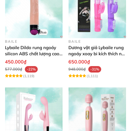
BAILE
BAILE
Lybaile Dildo rung ngoáy
Dương vật giả Lybaile rung
silicon ABS chất lượng cao
ngoáy xoay bi kích thích nữ
kích thước chuẩn
thủ dâm
450.000₫
650.000₫
577.000₫
948.000₫
-22%
-31%
(1,119)
(1,111)