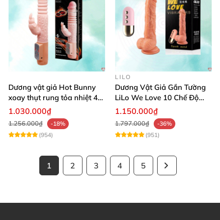
LILO
Dương vật giả Hot Bunny
Dương Vật Giả Gắn Tường
xoay thụt rung tỏa nhiệt 48
LiLo We Love 10 Chế Độ
độ
Rung Nhiệt
1.030.000₫
1.150.000₫
1.256.000₫
1.797.000₫
-18%
-36%
(954)
(951)
1
2
3
4
5