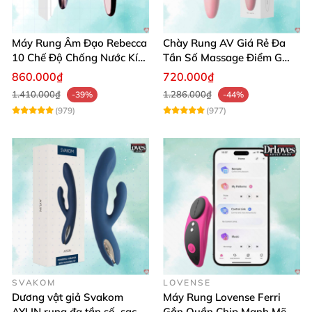
Máy Rung Âm Đạo Rebecca
Chày Rung AV Giá Rẻ Đa
10 Chế Độ Chống Nước Kích
Tần Số Massage Điểm G
Thích Điểm G
Mát Xa Âm Vật
860.000₫
720.000₫
1.410.000₫
1.286.000₫
-39%
-44%
(979)
(977)
SVAKOM
LOVENSE
Dương vật giả Svakom
Máy Rung Lovense Ferri
AYLIN rung đa tần số, sạc
Gắn Quần Chip Mạnh Mẽ,