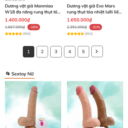
Dương vật giả Manmiao
Dương vật giả Evo Mars
W18 đa năng rung thụt tỏa
rung thụt tỏa nhiệt lưỡi liếm
nhiệt remote hiện đại
massage
1.400.000₫
1.650.000₫
1.667.000₫
2.391.000₫
-16%
-31%
(866)
(864)
1
2
3
4
5
📂 Sextoy Nữ