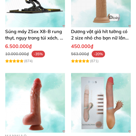
Súng máy ZSex X8-B rung
Dương vật giả hít tường có
thụt, ngụy trang túi xách, 9
2 size nhỏ cho bạn nữ lần
chế độ rung đa dạng
đầu sử dụng
6.500.000₫
450.000₫
10.000.000₫
563.000₫
-35%
-20%
(874)
(871)
MANMIAO