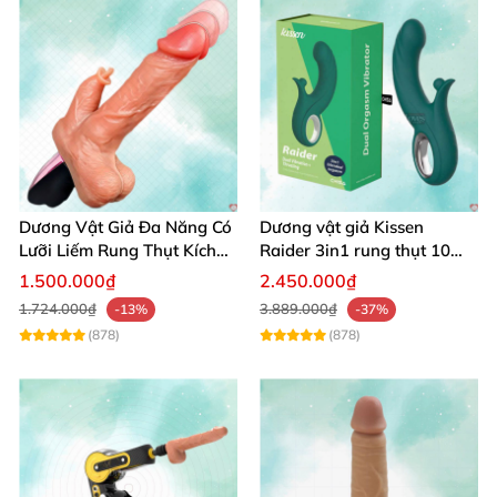
Dương Vật Giả Đa Năng Có
Dương vật giả Kissen
Lưỡi Liếm Rung Thụt Kích
Raider 3in1 rung thụt 10
Thích Cao Cấp
chế độ, chống nước
1.500.000₫
2.450.000₫
1.724.000₫
3.889.000₫
-13%
-37%
(878)
(878)