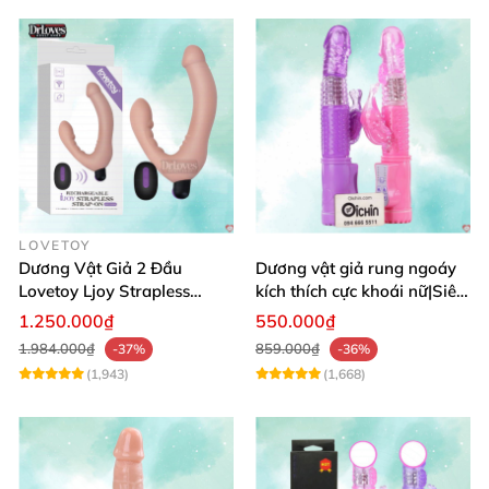
LOVETOY
Dương Vật Giả 2 Đầu
Dương vật giả rung ngoáy
Lovetoy Ljoy Strapless
kích thích cực khoái nữ|Siêu
Rung ĐKTX Siêu Mạnh
phẩm
1.250.000₫
550.000₫
1.984.000₫
859.000₫
-37%
-36%
(1,943)
(1,668)