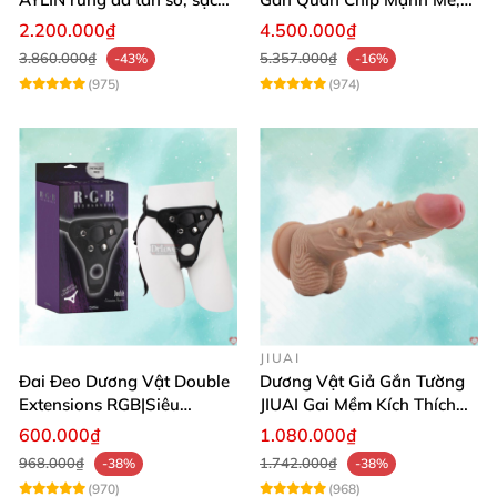
pin chống nước
Điều Khiển Qua App
2.200.000₫
4.500.000₫
3.860.000₫
5.357.000₫
-43%
-16%
(975)
(974)
JIUAI
Đai Đeo Dương Vật Double
Dương Vật Giả Gắn Tường
Extensions RGB|Siêu
JIUAI Gai Mềm Kích Thích
Bền|Cảm Giác Thật
Điểm G Siêu Mượt
600.000₫
1.080.000₫
968.000₫
1.742.000₫
-38%
-38%
(970)
(968)