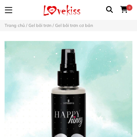
0
Trang chủ
/
Gel bôi trơn
/
Gel bôi trơn cơ bản