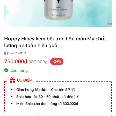
Happy Hiney kem bôi trơn hậu môn Mỹ chất
lượng an toàn hiệu quả
Sku:
14813
750.000₫
987.000₫
-24%
Còn hàng
ƯU ĐIỂM
Giao hàng kín đáo - Che tên SP 📦
Ship hỏa tốc 30 - 60 phút (cả đêm) ⚡
Miễn Ship cho đơn hàng từ 300.000đ