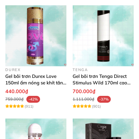
DUREX
TENGA
Gel bôi trơn Durex Love
Gel bôi trơn Tenga Direct
150ml ấm nóng se khít tăng
Stimulus Wild 170ml cao
khoái cảm nữ
cấp Nhật dễ dùng
440.000₫
700.000₫
759.000₫
1.111.000₫
-42%
-37%
(911)
(901)