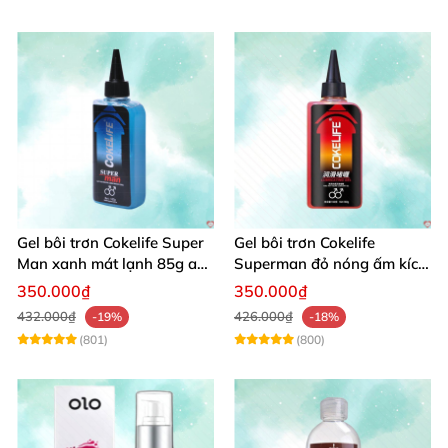
Gel bôi trơn Cokelife Super
Gel bôi trơn Cokelife
Man xanh mát lạnh 85g an
Superman đỏ nóng ấm kích
toàn êm dịu
thích hưng phấn
350.000₫
350.000₫
432.000₫
426.000₫
-19%
-18%
(801)
(800)