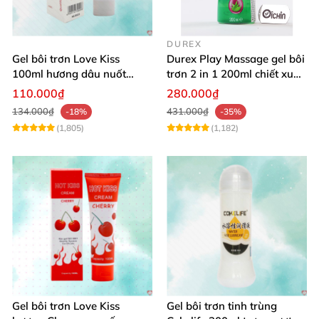
DUREX
Gel bôi trơn Love Kiss
Durex Play Massage gel bôi
100ml hương dâu nuốt
trơn 2 in 1 200ml chiết xuất
được an toàn
lô hội
110.000₫
280.000₫
134.000₫
431.000₫
-18%
-35%
(1,805)
(1,182)
Gel bôi trơn Love Kiss
Gel bôi trơn tinh trùng