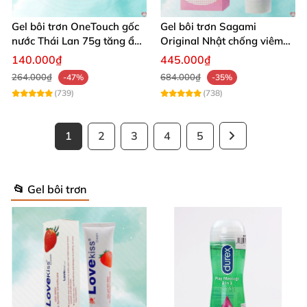
Gel bôi trơn OneTouch gốc
Gel bôi trơn Sagami
nước Thái Lan 75g tăng ẩm
Original Nhật chống viêm
hiệu quả
an toàn da
140.000₫
445.000₫
264.000₫
684.000₫
-47%
-35%
(739)
(738)
1
2
3
4
5
📂 Gel bôi trơn