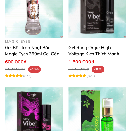
MAGIC EYES
Gel Bôi Trơn Nhật Bản
Gel Rung Orgie High
Magic Eyes 360ml Gel Gốc
Voltage Kích Thích Mạnh
Nước An Toàn
Tăng Ham Muốn
600.000₫
1.500.000₫
1.000.000₫
2.143.000₫
-40%
-30%
(875)
(871)