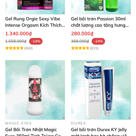
Gel Rung Orgie Sexy Vibe
Gel bôi trơn Passion 30ml
Intense Orgasm Kích Thích
chất lượng cao tăng hưng
Tăng Cường
phấn nữ
1.340.000₫
280.000₫
1.558.000₫
368.000₫
-14%
-24%
(860)
(833)
MAGIC EYES
DUREX
Gel Bôi Trơn Nhật Magic
Gel bôi trơn Durex KY Jelly
Eyes 360ml Tinh Trùng Gel
mát lạnh bạc hà chống viêm