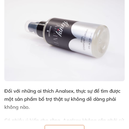
Đối
với
những ai thích Analsex
, thực sự
để tìm
được
một sản phẩm bổ trợ thật sự không dễ dàng phải
không nào.
Có nhiều ý kiến cho rằng
, Analsex không cần phải sử
dụng phải sử dụng sản phẩm bổ trợ.