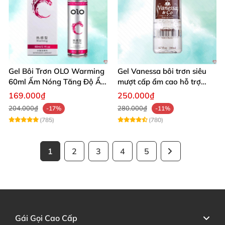
Gel Bôi Trơn OLO Warming
Gel Vanessa bôi trơn siêu
60ml Ấm Nóng Tăng Độ Ẩm
mượt cấp ẩm cao hỗ trợ
An Toàn
quan hệ ngọt ngào
169.000₫
250.000₫
204.000₫
280.000₫
-17%
-11%
(785)
(780)
1
2
3
4
5
Gái Gọi Cao Cấp