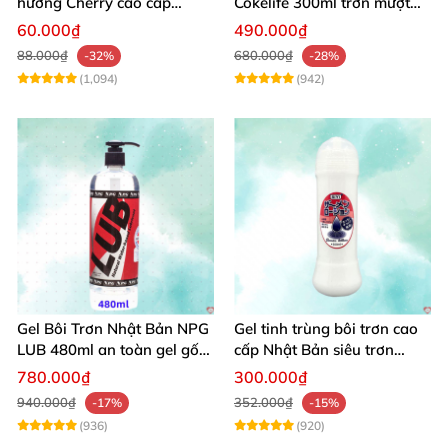
hương Cherry cao cấp
Cokelife 300ml trơn mượt
100ml dịu nhẹ an toàn
quan hệ gay
60.000₫
490.000₫
88.000₫
680.000₫
-32%
-28%
(1,094)
(942)
Gel Bôi Trơn Nhật Bản NPG
Gel tinh trùng bôi trơn cao
LUB 480ml an toàn gel gốc
cấp Nhật Bản siêu trơn
nước, chống viêm phụ khoa
300ml
780.000₫
300.000₫
940.000₫
352.000₫
-17%
-15%
(936)
(920)