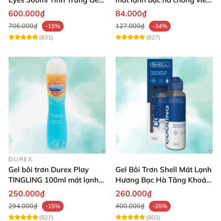
An Toàn Dịu Nhẹ
khô da
600.000₫
84.000₫
706.000₫
127.000₫
-15%
-34%
(831)
(827)
DUREX
Gel bôi trơn Durex Play
Gel Bôi Trơn Shell Mát Lạnh
TINGLING 100ml mát lạnh,
Hương Bạc Hà Tăng Khoái
kích thích cực đỉnh
Cảm 100ml
250.000₫
260.000₫
294.000₫
400.000₫
-15%
-35%
(827)
(802)