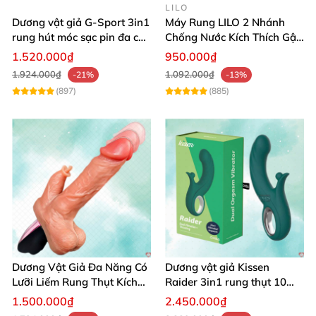
LILO
Dương vật giả G-Sport 3in1
Máy Rung LILO 2 Nhánh
rung hút móc sạc pin đa chế
Chống Nước Kích Thích Gật
độ
Gù Mạnh
1.520.000₫
950.000₫
1.924.000₫
1.092.000₫
-21%
-13%
(897)
(885)
Dương Vật Giả Đa Năng Có
Dương vật giả Kissen
Lưỡi Liếm Rung Thụt Kích
Raider 3in1 rung thụt 10
Thích Cao Cấp
chế độ, chống nước
1.500.000₫
2.450.000₫