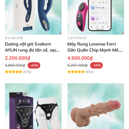
SVAKOM
LOVENSE
Dương vật giả Svakom
Máy Rung Lovense Ferri
AYLIN rung đa tần số, sạc
Gắn Quần Chip Mạnh Mẽ,
pin chống nước
Điều Khiển Qua App
2.200.000₫
4.500.000₫
3.860.000₫
5.357.000₫
-43%
-16%
(975)
(974)