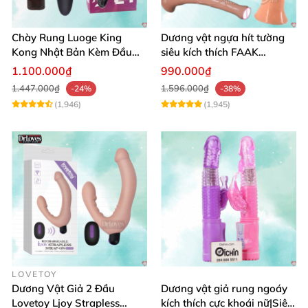
Chày Rung Luoge King
Dương vật ngựa hít tường
Kong Nhật Bản Kèm Đầu
siêu kích thích FAAK
DV Kích Thích Sâu
massage hậu môn
1.100.000₫
990.000₫
1.447.000₫
1.596.000₫
-24%
-38%
(1,946)
(1,945)
LOVETOY
Dương Vật Giả 2 Đầu
Dương vật giả rung ngoáy
Lovetoy Ljoy Strapless
kích thích cực khoái nữ|Siêu