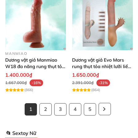
MANMIAO
Dương vật giả Manmiao
Dương vật giả Evo Mars
W18 đa năng rung thụt tỏa
rung thụt tỏa nhiệt lưỡi liếm
nhiệt remote hiện đại
massage
1.400.000₫
1.650.000₫
1.667.000₫
2.391.000₫
-16%
-31%
(866)
(864)
1
2
3
4
5
📂 Sextoy Nữ