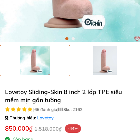
Lovetoy Sliding-Skin 8 inch 2 lớp TPE siêu
mềm mịn gắn tường
|
66 đánh giá
|
Sku:
2162
Thương hiệu:
Lovetoy
850.000₫
1.518.000₫
-44%
Còn hàng