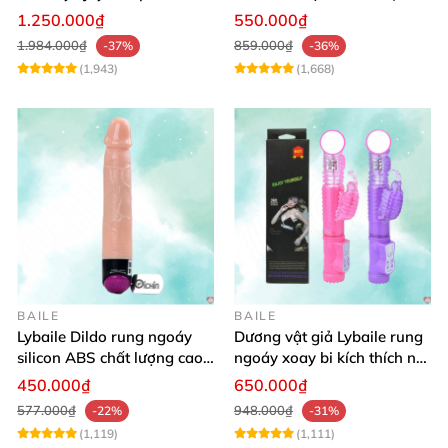
Rung ĐKTX Siêu Mạnh
phẩm
1.250.000₫
550.000₫
1.984.000₫
859.000₫
-37%
-36%
(1,943)
(1,668)
BAILE
BAILE
Lybaile Dildo rung ngoáy
Dương vật giả Lybaile rung
silicon ABS chất lượng cao
ngoáy xoay bi kích thích nữ
kích thước chuẩn
thủ dâm
450.000₫
650.000₫
577.000₫
948.000₫
-22%
-31%
(1,119)
(1,111)