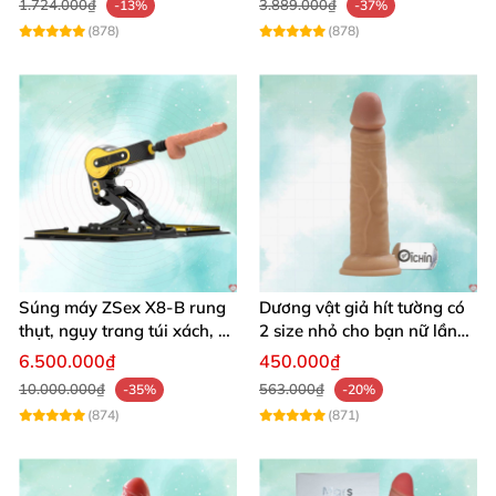
1.724.000₫
3.889.000₫
-13%
-37%
(878)
(878)
Súng máy ZSex X8-B rung
Dương vật giả hít tường có
thụt, ngụy trang túi xách, 9
2 size nhỏ cho bạn nữ lần
chế độ rung đa dạng
đầu sử dụng
6.500.000₫
450.000₫
10.000.000₫
563.000₫
-35%
-20%
(874)
(871)