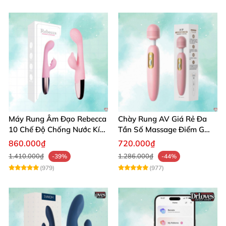
Máy Rung Âm Đạo Rebecca
Chày Rung AV Giá Rẻ Đa
10 Chế Độ Chống Nước Kích
Tần Số Massage Điểm G
Thích Điểm G
Mát Xa Âm Vật
860.000₫
720.000₫
1.410.000₫
1.286.000₫
-39%
-44%
(979)
(977)