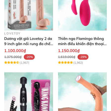
LOVETOY
Dương vật giả Lovetoy 2 da
Thiên nga Flamingo thông
9 inch gân nổi rung đa chế
minh điều khiển điện thoại
độ thú vị
tiện lợi
1.100.000₫
1.150.000₫
1.375.000₫
1.619.000₫
-20%
-29%
(1,967)
(1,962)