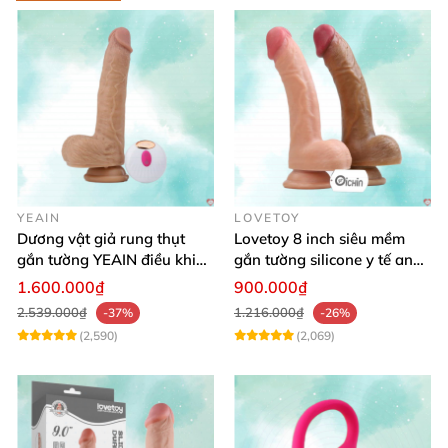
YEAIN
LOVETOY
Dương vật giả rung thụt
Lovetoy 8 inch siêu mềm
gắn tường YEAIN điều khiển
gắn tường silicone y tế an
từ xa
toàn
1.600.000₫
900.000₫
2.539.000₫
1.216.000₫
-37%
-26%
(2,590)
(2,069)