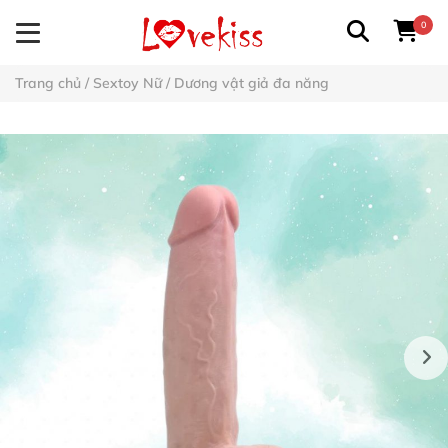
0
Trang chủ
/
Sextoy Nữ
/
Dương vật giả đa năng