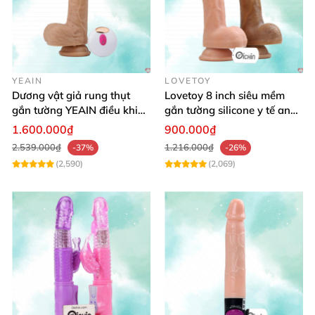
bóp
của nàng nhờ thiết kế vô cùng chân thự
c
. Thiết
kế 2 lớp da
có thể tuột lên xuống
giúp bạn
có thể
vuốt ve
, nghịch ngợm dương vật trước khi tự sướng.
YEAIN
LOVETOY
Dương vật giả rung thụt
Lovetoy 8 inch siêu mềm
gắn tường YEAIN điều khiển
gắn tường silicone y tế an
từ xa
toàn
1.600.000₫
900.000₫
2.539.000₫
1.216.000₫
-37%
-26%
(2,590)
(2,069)