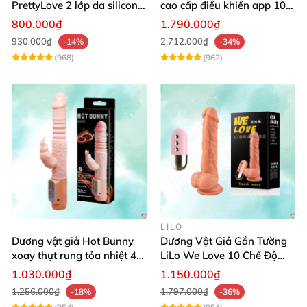
PrettyLove 2 lớp da silicon
cao cấp điều khiển app 10
mềm mịn không rung
chế độ rung cực khoái toàn
800.000₫
1.790.000₫
cầu
930.000₫
2.712.000₫
-14%
-34%
(968)
(962)
LILO
Dương vật giả Hot Bunny
Dương Vật Giả Gắn Tường
xoay thụt rung tỏa nhiệt 48
LiLo We Love 10 Chế Độ
độ
Rung Nhiệt
1.030.000₫
1.150.000₫
1.256.000₫
1.797.000₫
-18%
-36%