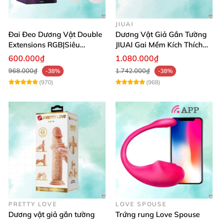
JIUAI
Đai Đeo Dương Vật Double
Dương Vật Giả Gắn Tường
Extensions RGB|Siêu
JIUAI Gai Mềm Kích Thích
Bền|Cảm Giác Thật
Điểm G Siêu Mượt
600.000₫
1.080.000₫
968.000₫
1.742.000₫
-38%
-38%
(970)
(968)
PRETTY LOVE
LOVE SPOUSE
Dương vật giả gắn tường
Trứng rung Love Spouse