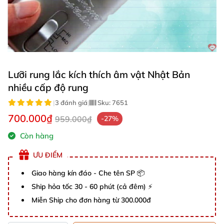
Lưỡi rung lắc kích thích âm vật Nhật Bản
nhiều cấp độ rung
|
3 đánh giá
|
Sku:
7651
700.000₫
959.000₫
-27%
Còn hàng
ƯU ĐIỂM
Giao hàng kín đáo - Che tên SP 📦
Ship hỏa tốc 30 - 60 phút (cả đêm) ⚡
Miễn Ship cho đơn hàng từ 300.000đ