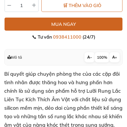
🛒 THÊM VÀO GIỎ
MUA NGAY
📞 Tư vấn
0938411000
(24/7)
Mô tả
−
100%
+
Bí quyết giúp chuyện phòng the
của
các cặp đôi
tình nhân
được thăng hoa
và hưng phấn hơn
chính là sử dụng sản phẩm hỗ trợ Lưỡi Rung Lắc
Liên Tục Kích Thích Âm Vật
với chất liệu sử dụng
silicon mềm mịn
, dẻo dai cùng phần thiết kế sáng
tạo
và
những tần số rung lắc khác nhau
sẽ khiến
âm vật
của nàng khóc thét trong sung sướng
.