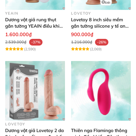
YEAIN
LOVETOY
Dương vật giả rung thụt
Lovetoy 8 inch siêu mềm
gắn tường YEAIN điều khiển
gắn tường silicone y tế an
từ xa
toàn
1.600.000₫
900.000₫
2.539.000₫
1.216.000₫
-37%
-26%
(2,590)
(2,069)
LOVETOY
Dương vật giả Lovetoy 2 da
Thiên nga Flamingo thông