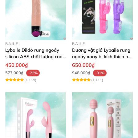
BAILE
BAILE
Lybaile Dildo rung ngoáy
Dương vật giả Lybaile rung
silicon ABS chất lượng cao
ngoáy xoay bi kích thích nữ
kích thước chuẩn
thủ dâm
450.000₫
650.000₫
577.000₫
948.000₫
-22%
-31%
(1,119)
(1,111)