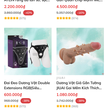
pin chống nước
Điều Khiển Qua App
2.200.000₫
4.500.000₫
3.860.000₫
5.357.000₫
-43%
-16%
(975)
(974)
JIUAI
Đai Đeo Dương Vật Double
Dương Vật Giả Gắn Tường
Extensions RGB|Siêu
JIUAI Gai Mềm Kích Thích
Bền|Cảm Giác Thật
Điểm G Siêu Mượt
600.000₫
1.080.000₫
968.000₫
1.742.000₫
-38%
-38%
(970)
(968)