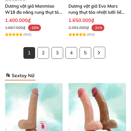
Dương vật giả Manmiao
Dương vật giả Evo Mars
W18 đa năng rung thụt tỏa
rung thụt tỏa nhiệt lưỡi liếm
nhiệt remote hiện đại
massage
1.400.000₫
1.650.000₫
1.667.000₫
2.391.000₫
-16%
-31%
(866)
(864)
1
2
3
4
5
📂 Sextoy Nữ