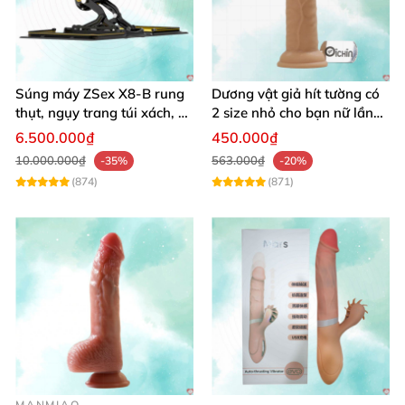
Súng máy ZSex X8-B rung
Dương vật giả hít tường có
thụt, ngụy trang túi xách, 9
2 size nhỏ cho bạn nữ lần
chế độ rung đa dạng
đầu sử dụng
6.500.000₫
450.000₫
10.000.000₫
563.000₫
-35%
-20%
(874)
(871)
MANMIAO