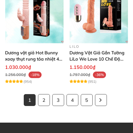
LILO
Dương vật giả Hot Bunny
Dương Vật Giả Gắn Tường
xoay thụt rung tỏa nhiệt 48
LiLo We Love 10 Chế Độ
độ
Rung Nhiệt
1.030.000₫
1.150.000₫
1.256.000₫
1.797.000₫
-18%
-36%
(954)
(951)
1
2
3
4
5