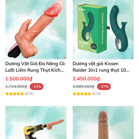
Dương Vật Giả Đa Năng Có
Dương vật giả Kissen
Lưỡi Liếm Rung Thụt Kích
Raider 3in1 rung thụt 10
Thích Cao Cấp
chế độ, chống nước
1.500.000₫
2.450.000₫
1.724.000₫
3.889.000₫
-13%
-37%
(878)
(878)