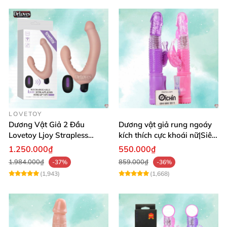
LOVETOY
Dương Vật Giả 2 Đầu
Dương vật giả rung ngoáy
Lovetoy Ljoy Strapless
kích thích cực khoái nữ|Siêu
Rung ĐKTX Siêu Mạnh
phẩm
1.250.000₫
550.000₫
1.984.000₫
859.000₫
-37%
-36%
(1,943)
(1,668)