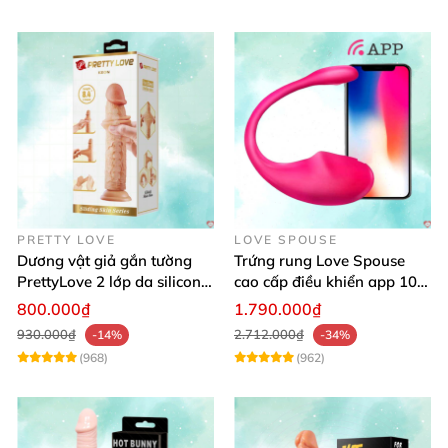
PRETTY LOVE
LOVE SPOUSE
Dương vật giả gắn tường
Trứng rung Love Spouse
PrettyLove 2 lớp da silicon
cao cấp điều khiển app 10
mềm mịn không rung
chế độ rung cực khoái toàn
800.000₫
1.790.000₫
cầu
930.000₫
2.712.000₫
-14%
-34%
(968)
(962)