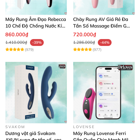
Máy Rung Âm Đạo Rebecca
Chày Rung AV Giá Rẻ Đa
10 Chế Độ Chống Nước Kích
Tần Số Massage Điểm G
Thích Điểm G
Mát Xa Âm Vật
860.000₫
720.000₫
1.410.000₫
1.286.000₫
-39%
-44%
(979)
(977)
SVAKOM
LOVENSE
Dương vật giả Svakom
Máy Rung Lovense Ferri
AYLIN rung đa tần số, sạc
Gắn Quần Chip Mạnh Mẽ,