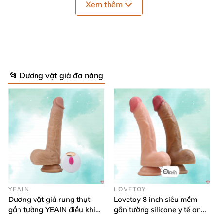
Xem thêm
Lưỡi Rung Lắc Liên Tục Kích Thích Âm Vật SHP613 08
Cuộc sống hiện đại văn minh – giúp cho con người
có tư tưởng
và lối sống khoa học hơn
.
Những vấn đề
về sinh lý giới tính
cũng
được nhiều người quan tâm
📂 Dương vật giả đa năng
và chú ý
. Một trong
các vấn đề
được nhiều người chú
ý
và tìm hiểu
hiện nay đó chính là tình dục
.
Website
sẽ giúp bạn hiểu sâu vấn đề này.
YEAIN
LOVETOY
Dương vật giả rung thụt
Lovetoy 8 inch siêu mềm
gắn tường YEAIN điều khiển
gắn tường silicone y tế an