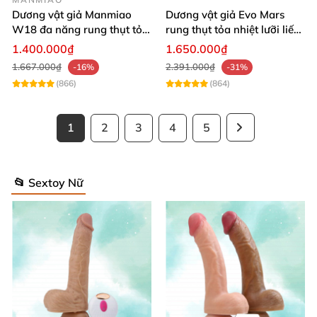
Dương vật giả Manmiao
Dương vật giả Evo Mars
W18 đa năng rung thụt tỏa
rung thụt tỏa nhiệt lưỡi liếm
nhiệt remote hiện đại
massage
1.400.000₫
1.650.000₫
1.667.000₫
2.391.000₫
-16%
-31%
(866)
(864)
1
2
3
4
5
📂 Sextoy Nữ