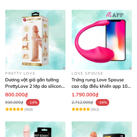
PRETTY LOVE
LOVE SPOUSE
Dương vật giả gắn tường
Trứng rung Love Spouse
PrettyLove 2 lớp da silicon
cao cấp điều khiển app 10
mềm mịn không rung
chế độ rung cực khoái toàn
800.000₫
1.790.000₫
cầu
930.000₫
2.712.000₫
-14%
-34%
(968)
(962)