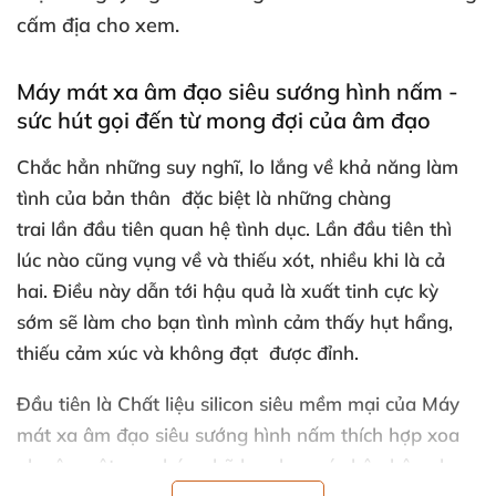
cấm địa cho xem.
Máy mát xa âm đạo siêu sướng hình nấm -
sức hút gọi đến từ mong đợi
của âm đạo
Chắc hẳn
những suy nghĩ
, lo lắng về khả năng làm
tình
của bản thân
đặc biệt là
những chàng
trai lần đầu tiên quan hệ tình dục. Lần đầu tiên
thì
lúc nào
cũng vụng về
và thiếu xót
, nhiều khi là cả
hai. Điều này dẫn tới hậu quả là xuất tinh cực kỳ
sớm
sẽ làm cho bạn tình mình cảm thấy hụt hẩng
,
thiếu cảm xúc
và không đạt
được đỉnh.
Đầu tiên là Chất liệu silicon siêu mềm mại
của
Máy
mát xa âm đạo siêu sướng hình nấm
thích hợp xoa
nhẹ âm vật
, xoa bóp nhũ hoa hay
các bộ phận nhạy