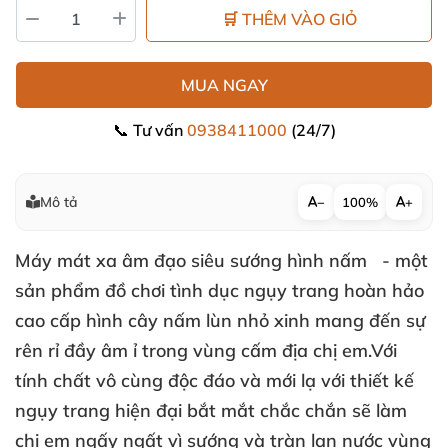
🛒 THÊM VÀO GIỎ
MUA NGAY
📞 Tư vấn
0938411000
(24/7)
Mô tả
−
100%
+
Máy mát xa âm đạo siêu sướng hình nấm
- một
sản phẩm
đồ chơi tình dục
ngụy trang hoàn hảo
cao cấp hình cây nấm lùn nhỏ xinh mang đến sự
rên rỉ đầy âm ỉ trong vùng cấm địa chị em.Với
tính chất vô cùng độc đáo
và mới lạ
với thiết kế
ngụy trang hiện đại bắt mắt chắc chắn
sẽ làm
chị em ngấy ngất vì sướng
và tràn lan nước vùng