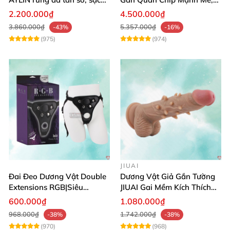
pin chống nước
Điều Khiển Qua App
2.200.000₫
4.500.000₫
3.860.000₫
5.357.000₫
-43%
-16%
(975)
(974)
JIUAI
Đai Đeo Dương Vật Double
Dương Vật Giả Gắn Tường
Extensions RGB|Siêu
JIUAI Gai Mềm Kích Thích
Bền|Cảm Giác Thật
Điểm G Siêu Mượt
600.000₫
1.080.000₫
968.000₫
1.742.000₫
-38%
-38%
(970)
(968)