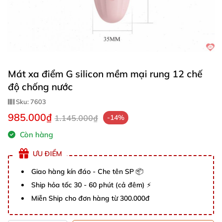
Mát xa điểm G silicon mềm mại rung 12 chế
độ chống nước
Sku:
7603
985.000₫
1.145.000₫
-14%
Còn hàng
ƯU ĐIỂM
Giao hàng kín đáo - Che tên SP 📦
Ship hỏa tốc 30 - 60 phút (cả đêm) ⚡
Miễn Ship cho đơn hàng từ 300.000đ