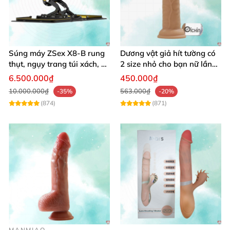
Súng máy ZSex X8-B rung
Dương vật giả hít tường có
thụt, ngụy trang túi xách, 9
2 size nhỏ cho bạn nữ lần
chế độ rung đa dạng
đầu sử dụng
6.500.000₫
450.000₫
10.000.000₫
563.000₫
-35%
-20%
(874)
(871)
MANMIAO