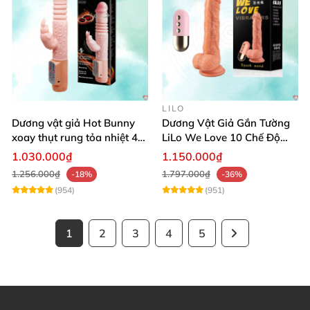
LILO
Dương vật giả Hot Bunny
Dương Vật Giả Gắn Tường
xoay thụt rung tỏa nhiệt 48
LiLo We Love 10 Chế Độ
độ
Rung Nhiệt
1.030.000₫
1.150.000₫
1.256.000₫
1.797.000₫
-18%
-36%
(954)
(951)
1
2
3
4
5