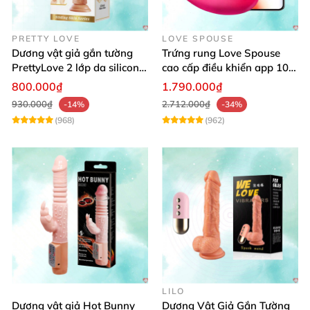
PRETTY LOVE
LOVE SPOUSE
Dương vật giả gắn tường
Trứng rung Love Spouse
PrettyLove 2 lớp da silicon
cao cấp điều khiển app 10
mềm mịn không rung
chế độ rung cực khoái toàn
800.000₫
1.790.000₫
cầu
930.000₫
2.712.000₫
-14%
-34%
(968)
(962)
LILO
Dương vật giả Hot Bunny
Dương Vật Giả Gắn Tường