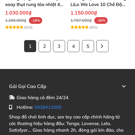
xoay thụt rung tỏa nhiệt 48
LiLo We Love 10 Chế Độ
độ
Rung Nhiệt
1.030.000₫
1.150.000₫
1.256.000₫
1.797.000₫
-18%
-36%
(954)
(951)
1
2
3
4
5
Gái Gọi Cao Cấp
Giao hàng cả đêm 24/24
Hotline:
0938411000
Shop đồ chơi tình dục, sex toy cao cấp chính hãng từ
các thương hiệu hàng đầu: Tenga, Lovense, Lelo,
Satisfyer... Giao hàng nhanh 2h, đóng gói kín đáo, che