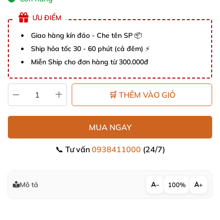
ƯU ĐIỂM
Giao hàng kín đáo - Che tên SP 📦
Ship hỏa tốc 30 - 60 phút (cả đêm) ⚡
Miễn Ship cho đơn hàng từ 300.000đ
🛒 THÊM VÀO GIỎ
MUA NGAY
📞 Tư vấn
0938411000
(24/7)
Mô tả
−
100%
+