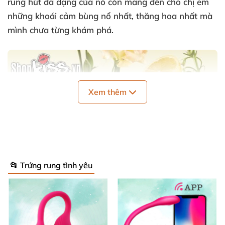
rung hút đa dạng
của nó còn mang đến cho chị em
những khoái cảm bùng nổ nhất
, thăng hoa nhất
mà
mình chưa từng khám phá.
Xem thêm
📂 Trứng rung tình yêu
Máy rung hút massage đa năng Svakom Alberta dành cho nữ