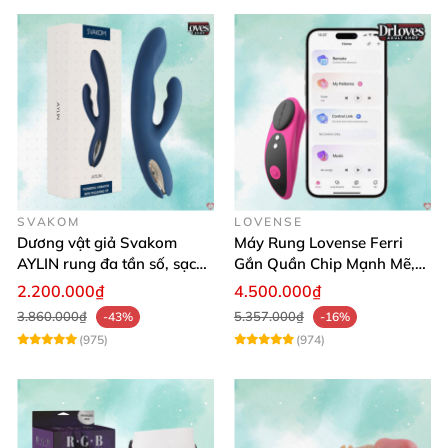
SVAKOM
LOVENSE
Dương vật giả Svakom
Máy Rung Lovense Ferri
AYLIN rung đa tần số, sạc
Gắn Quần Chip Mạnh Mẽ,
pin chống nước
Điều Khiển Qua App
2.200.000₫
4.500.000₫
3.860.000₫
5.357.000₫
-43%
-16%
(975)
(974)