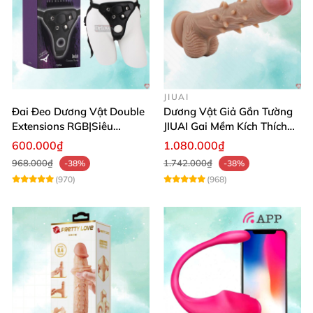
JIUAI
Đai Đeo Dương Vật Double
Dương Vật Giả Gắn Tường
Extensions RGB|Siêu
JIUAI Gai Mềm Kích Thích
Bền|Cảm Giác Thật
Điểm G Siêu Mượt
600.000₫
1.080.000₫
968.000₫
1.742.000₫
-38%
-38%
(970)
(968)