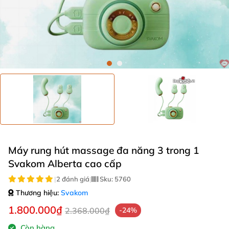
Máy rung hút massage đa năng 3 trong 1
Svakom Alberta cao cấp
|
2 đánh giá
|
Sku:
5760
Thương hiệu:
Svakom
1.800.000₫
2.368.000₫
-24%
Còn hàng