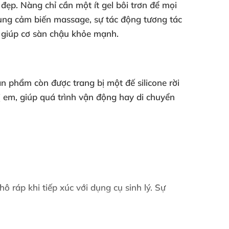
 đẹp
. Nàng chỉ cần một ít gel bôi trơn
để
mọi
rung cảm biến massage
, sự tác động tương tác
 giúp cơ sàn chậu khỏe mạnh.
sản phẩm còn
được trang bị một đế silicone rời
ị em
, giúp
quá trình vận động hay di chuyển
thô ráp khi tiếp xúc
với dụng cụ sinh lý
. Sự