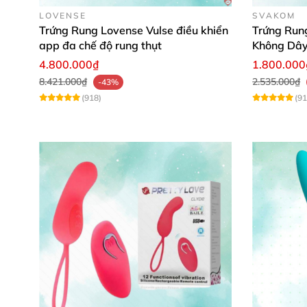
LOVENSE
SVAKOM
Trứng Rung Lovense Vulse điều khiển
Trứng Run
app đa chế độ rung thụt
Không Dây
4.800.000₫
1.800.000
8.421.000₫
2.535.000₫
-43%
(918)
(91