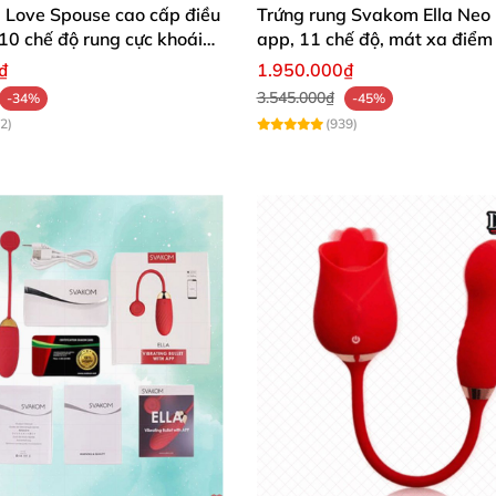
 Love Spouse cao cấp điều
Trứng rung Svakom Ella Neo 
10 chế độ rung cực khoái
app, 11 chế độ, mát xa điểm
₫
1.950.000₫
oàn
tuyệt đối
, không gây kích ứng da vùng nhạy cảm
. Vì
3.545.000₫
-34%
-45%
2)
(939)