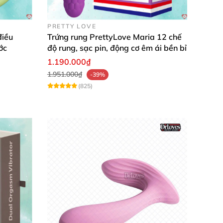
PRETTY LOVE
điều
Trứng rung PrettyLove Maria 12 chế
ớc
độ rung, sạc pin, động cơ êm ái bền bỉ
1.190.000₫
1.951.000₫
-39%
(825)
c rung điều khiển qua App
. Đối
với chế độ
của bạn
sẽ trở nên hiệu quả hơn
, âm đạo
cũng