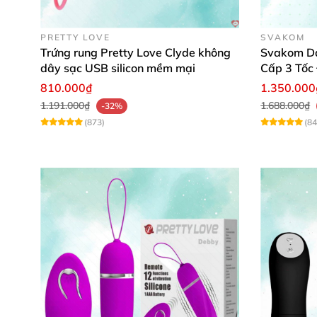
PRETTY LOVE
SVAKOM
Trứng rung Pretty Love Clyde không
Svakom Da
dây sạc USB silicon mềm mại
Cấp 3 Tốc
810.000₫
1.350.000
1.191.000₫
1.688.000₫
-32%
Rung cảm biến
hoặc theo App smartp
(873)
(84
Trứng rung tình yêu Kegel Coach
của Magic Mo
cảm biến
, khi bạn co bóp cơ âm đạo
thì trứng
dần thu hẹp lại.