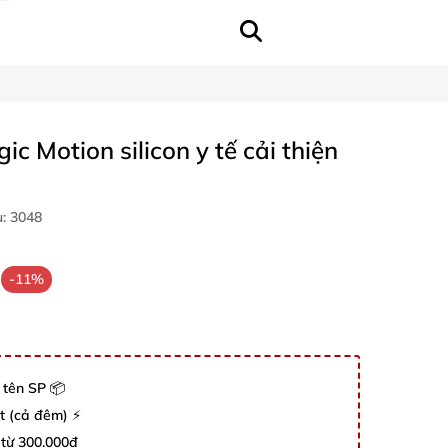
c Motion silicon y tế cải thiện
u:
3048
-11%
 tên SP 📦
út (cả đêm) ⚡
 từ 300.000đ