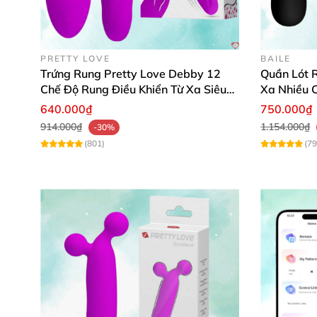
PRETTY LOVE
BAILE
Trứng Rung Pretty Love Debby 12
Quần Lót R
Chế Độ Rung Điều Khiển Từ Xa Siêu
Xa Nhiều 
Mạnh
640.000₫
750.000₫
914.000₫
1.154.000₫
-30%
(801)
(79