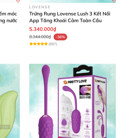
LOVENSE
iếm móc
Trứng Rung Lovense Lush 3 Kết Nối
ng nước
App Tăng Khoái Cảm Toàn Cầu
5.340.000₫
8.344.000₫
-36%
(887)