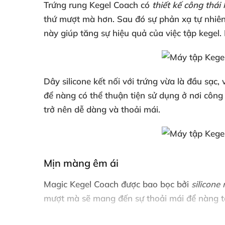
Trứng rung Kegel Coach
có
thiết kế công thái
thứ mượt
mà hơn
. Sau đó sự phản xạ tự nhiê
này giúp tăng sự hiệu quả
của việc tập kegel
.
Dây silicone kết nối
với trứng vừa là đầu sạc
, 
để nàng
có thể thuận tiện sử dụng ở nơi công
trở nên dễ dàng
và thoải mái.
Mịn màng êm ái
Magic Kegel Coach
được bao bọc
bởi
silicon
mượt
mà
sẽ mang đến sự thoải mái
để nàng t