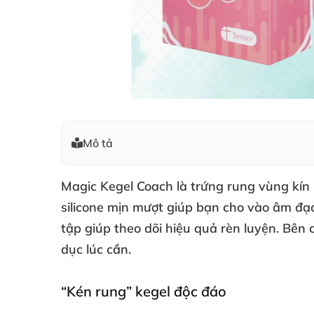
Mô tả
Magic Kegel Coach
là trứng rung vùng kín 
silicone mịn mượt giúp bạn cho vào âm đạ
tập giúp theo dõi hiệu quả rèn luyện
.
Bên 
dục lúc cần.
“Kén rung” kegel độc đáo