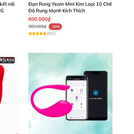
kết nối
Đạn Rung Yeain Mini Kim Loại 10 Chế
 G
Độ Rung Mạnh Kích Thích
600.000₫
 vậy nàng hoàn toàn
có thể yên tâm sử dụng
983.000₫
-39%
(932)