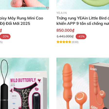
YEAIN
isy Máy Rung Mini Cao
Trứng rung YEAin Little Bird 
 Độ Đổi Mới 2025
khiển APP 9 tần số chống nư
₫
850.000₫
1.441.000₫
-20%
-41%
hone
5)
(838)
tion cho bạn hai sự lựa chọn chế độ,
rung cảm biến
hoặ
sẽ rung theo
để tương tác
. Nhờ đó
mà
các bài tập kegel