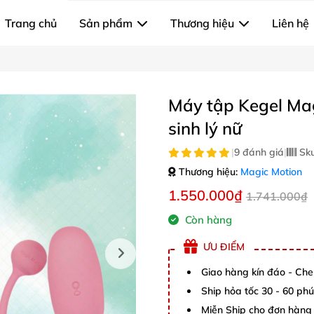
Trang chủ
Sản phẩm
Thương hiệu
Liên hệ
Máy tập Kegel Magi
sinh lý nữ
|
9 đánh giá
|
Sk
Thương hiệu:
Magic Motion
1.550.000₫
1.741.000₫
Còn hàng
ƯU ĐIỂM
Giao hàng kín đáo - Che
Ship hỏa tốc 30 - 60 ph
Miễn Ship cho đơn hàng