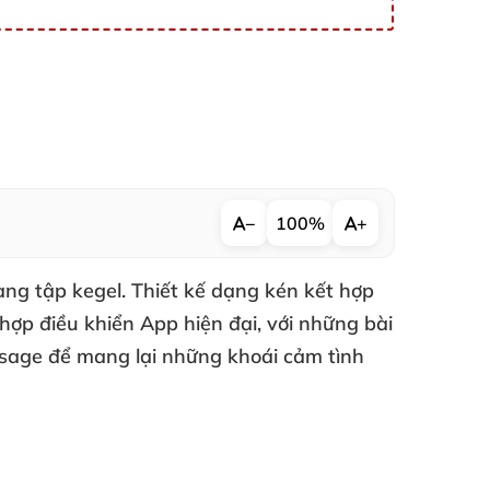
−
100%
+
ang tập kegel
. Thiết kế dạng kén kết hợp
hợp điều khiển App hiện đại
,
với
những bài
ssage
để mang lại
những khoái cảm tình