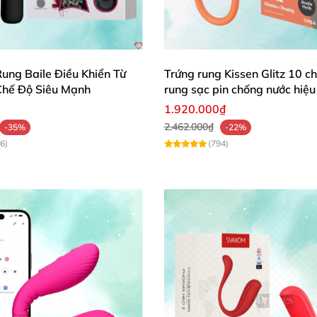
ung Baile Điều Khiển Từ
Trứng rung Kissen Glitz 10 c
Chế Độ Siêu Mạnh
rung sạc pin chống nước hiệu
1.920.000₫
2.462.000₫
-35%
-22%
6)
(794)