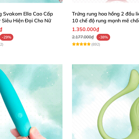
g Svakom Ella Cao Cấp
Trứng rung hoa hồng 2 đầu l
 Siêu Hiện Đại Cho Nữ
10 chế độ rung mạnh mẽ chố
₫
1.350.000₫
2.177.000₫
-29%
-38%
2)
(892)