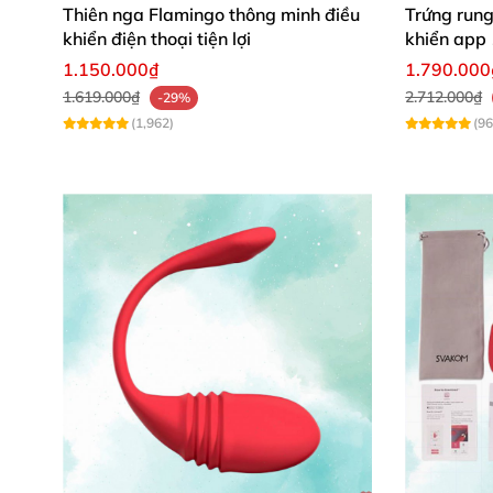
Thiên nga Flamingo thông minh điều
Trứng rung
khiển điện thoại tiện lợi
khiển app 
toàn cầu
1.150.000₫
1.790.000
Chất liệu body safe-silicone
cũng cho sự an t
1.619.000₫
2.712.000₫
-29%
mà không lo vấn đề về sức khỏe.
(1,962)
(96