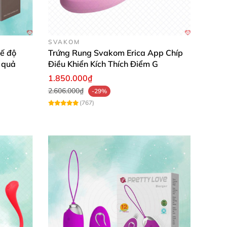
SVAKOM
hế độ
Trứng Rung Svakom Erica App Chíp
 quả
Điều Khiển Kích Thích Điểm G
1.850.000₫
2.606.000₫
-29%
(767)