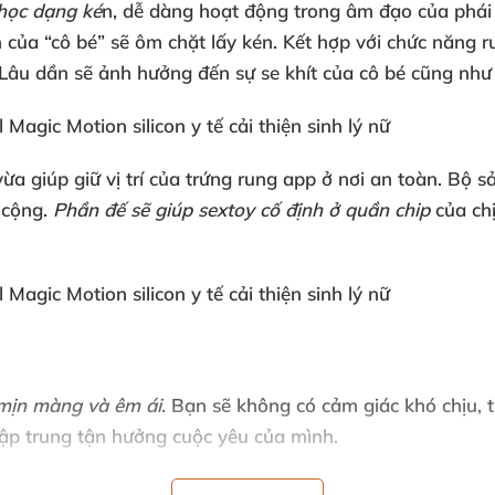
 học dạng ké
n
, dễ dàng hoạt động trong âm đạo
của phái
n
của “cô bé”
sẽ ôm chặt lấy kén
. Kết hợp
với chức năng 
 Lâu dần
sẽ ảnh hưởng đến sự se khít
của cô bé
cũng như
vừa giúp giữ vị trí
của trứng rung app ở nơi an toàn
. Bộ 
 cộng.
Phần đế
sẽ giúp sextoy cố định ở quần chip
của ch
e mịn màng
và êm ái
. Bạn
sẽ không có cảm giác khó chịu
, 
ập trung tận hưởng cuộc yêu
của mình.