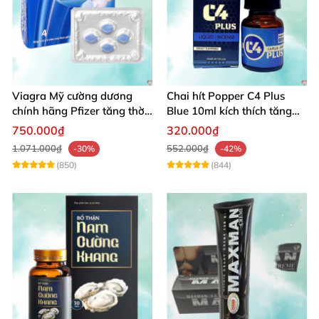
Viagra Mỹ cường dương
Chai hít Popper C4 Plus
chính hãng Pfizer tăng thời
Blue 10ml kích thích tăng
gian quan hệ nam giới
khoái cảm giới tính
750.000₫
320.000₫
1.071.000₫
552.000₫
-30%
-42%
(850)
(844)