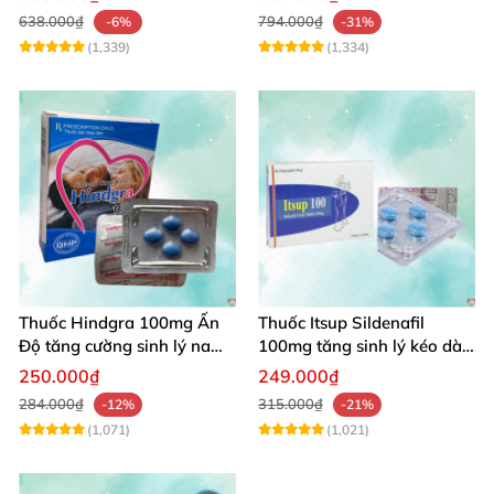
chóng
638.000₫
794.000₫
-6%
-31%
(1,339)
(1,334)
Thuốc Hindgra 100mg Ấn
Thuốc Itsup Sildenafil
Độ tăng cường sinh lý nam
100mg tăng sinh lý kéo dài
chống xuất tinh
thời gian cho nam giới
250.000₫
249.000₫
284.000₫
315.000₫
-12%
-21%
(1,071)
(1,021)