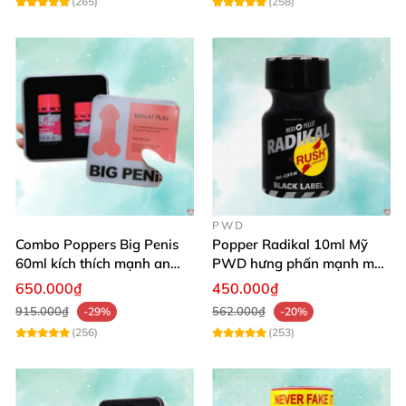
(265)
(258)
PWD
Combo Poppers Big Penis
Popper Radikal 10ml Mỹ
60ml kích thích mạnh an
PWD hưng phấn mạnh mẽ,
toàn cho cả Top Bot
ít tác dụng phụ
650.000₫
450.000₫
915.000₫
562.000₫
-29%
-20%
(256)
(253)