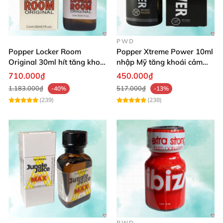
PWD
Popper Locker Room
Popper Xtreme Power 10ml
Original 30ml hít tăng khoái
nhập Mỹ tăng khoái cảm
cảm Mỹ
quan hệ hiệu quả nhanh
710.000₫
450.000₫
1.183.000₫
517.000₫
-40%
-13%
(239)
(238)
PWD