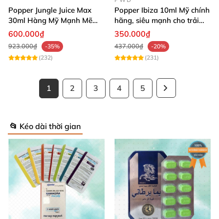
Popper Jungle Juice Max
Popper Ibiza 10ml Mỹ chính
30ml Hàng Mỹ Mạnh Mẽ
hãng, siêu mạnh cho trải
Tạo Khoái Cảm
nghiệm bùng nổ
600.000₫
350.000₫
923.000₫
437.000₫
-35%
-20%
(232)
(231)
1
2
3
4
5
📂 Kéo dài thời gian