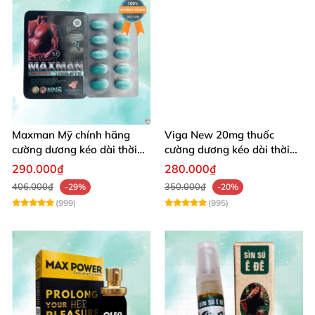
Maxman Mỹ chính hãng
Viga New 20mg thuốc
cường dương kéo dài thời
cường dương kéo dài thời
gian chống xuất tinh sớm
gian chống xuất tinh
290.000₫
280.000₫
406.000₫
350.000₫
-29%
-20%
(999)
(995)