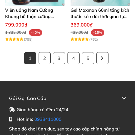
Viên uống Nam Cường
Gel Maxman 60ml tăng kích
Khang bổ thận cường
thước kéo dài thời gian tự
dương dài lâu sung mãn
nhiên
799.000₫
369.000₫
1.332.000₫
439.000₫
-40%
-16%
(798)
(762)
1
2
3
4
5
Gái Gọi Cao Cấp
Giao hàng cả đêm 24/24
Hotline:
0938411000
Shop đồ chơi tình dục, sex toy cao cấp chính hãng từ