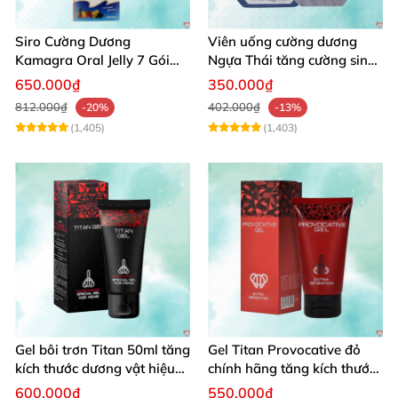
Siro Cường Dương
Viên uống cường dương
Kamagra Oral Jelly 7 Gói
Ngựa Thái tăng cường sinh
Hương Trái Cây Tăng
lý nam hộp 10 viên
650.000₫
350.000₫
Cường Sinh Lý Nam
812.000₫
402.000₫
-20%
-13%
(1,405)
(1,403)
Gel bôi trơn Titan 50ml tăng
Gel Titan Provocative đỏ
kích thước dương vật hiệu
chính hãng tăng kích thước
quả
dương vật nam nhanh
600.000₫
550.000₫