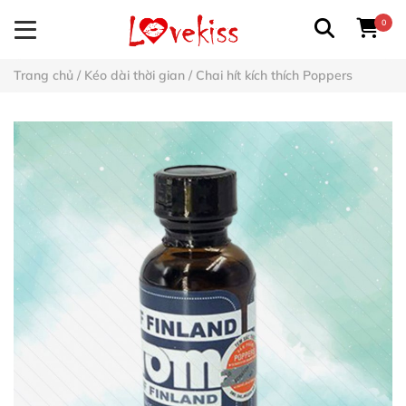
0
Trang chủ
/
Kéo dài thời gian
/
Chai hít kích thích Poppers