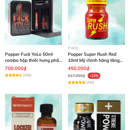
PWD
Popper Fuck YoLo 50ml
Popper Super Rush Red
combo hộp thiếc hưng phấn
10ml Mỹ chính hãng tăng
mạnh mẽ
khoái cảm nhanh
700.000₫
450.000₫
(250)
517.000₫
-13%
(240)