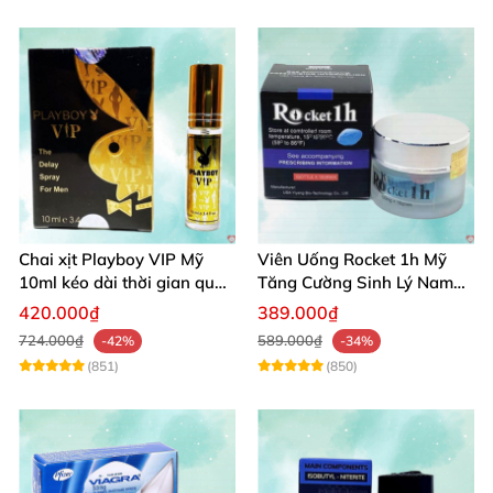
Chai xịt Playboy VIP Mỹ
Viên Uống Rocket 1h Mỹ
10ml kéo dài thời gian quan
Tăng Cường Sinh Lý Nam
hệ hiệu quả nhanh
Hỗ Trợ Cương Cứng
420.000₫
389.000₫
724.000₫
589.000₫
-42%
-34%
(851)
(850)