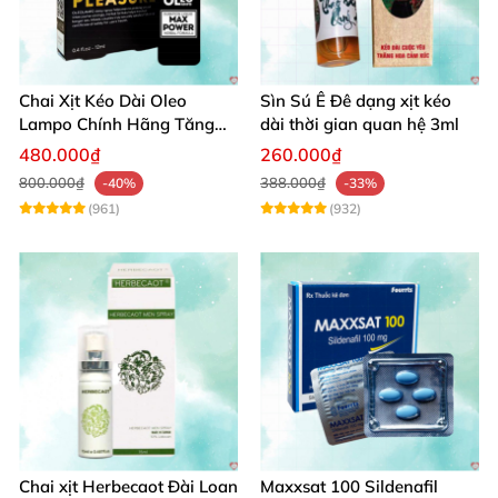
Chai Xịt Kéo Dài Oleo
Sìn Sú Ê Đê dạng xịt kéo
Lampo Chính Hãng Tăng
dài thời gian quan hệ 3ml
Cường Sinh Lý Nam
480.000₫
260.000₫
800.000₫
388.000₫
-40%
-33%
(961)
(932)
Chai xịt Herbecaot Đài Loan
Maxxsat 100 Sildenafil