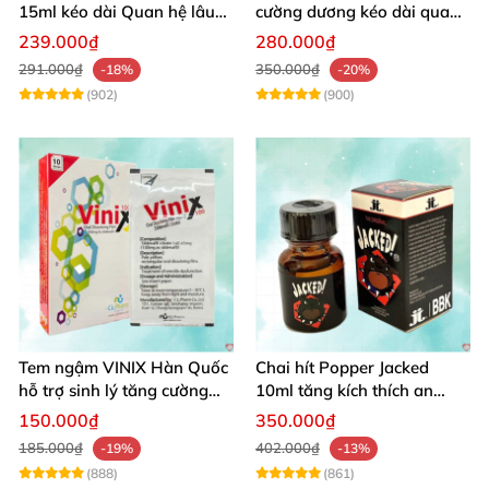
15ml kéo dài Quan hệ lâu
cường dương kéo dài quan
hiệu quả nhanh
hệ an toàn cho phái mạnh
239.000₫
280.000₫
291.000₫
350.000₫
-18%
-20%
(902)
(900)
Tem ngậm VINIX Hàn Quốc
Chai hít Popper Jacked
hỗ trợ sinh lý tăng cường
10ml tăng kích thích an
sức khỏe
toàn
150.000₫
350.000₫
185.000₫
402.000₫
-19%
-13%
(888)
(861)