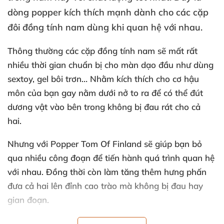
dòng popper kích thích mạnh dành cho
các cặp
đôi đồng tính nam dùng khi quan hệ
với nhau.
Thông thường
các cặp đồng tính nam
sẽ mất
rất
nhiều thời gian chuẩn bị cho màn dạo đầu như dùng
sextoy
, gel bôi trơn… Nhằm kích thích cho cơ hậu
môn
của bạn gay nằm dưới nở to ra
để
có thể đút
dương vật vào bên trong không bị đau rát cho cả
hai.
Nhưng
với
Popper Tom Of Finland
sẽ giúp bạn bỏ
qua nhiều công đoạn
để tiến hành
quá trình quan hệ
với nhau
. Đồng thời còn làm tăng thêm hưng phấn
đưa cả hai lên đỉnh cao trào
mà không bị đau hay
gian đoạn.