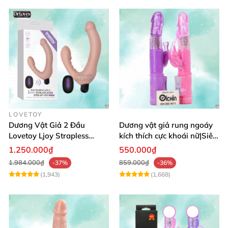
LOVETOY
Dương Vật Giả 2 Đầu
Dương vật giả rung ngoáy
Lovetoy Ljoy Strapless
kích thích cực khoái nữ|Siêu
Rung ĐKTX Siêu Mạnh
phẩm
1.250.000₫
550.000₫
1.984.000₫
859.000₫
-37%
-36%
(1,943)
(1,668)