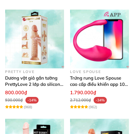
PRETTY LOVE
LOVE SPOUSE
Dương vật giả gắn tường
Trứng rung Love Spouse
PrettyLove 2 lớp da silicon
cao cấp điều khiển app 10
mềm mịn không rung
chế độ rung cực khoái toàn
800.000₫
1.790.000₫
cầu
930.000₫
2.712.000₫
-14%
-34%
(968)
(962)