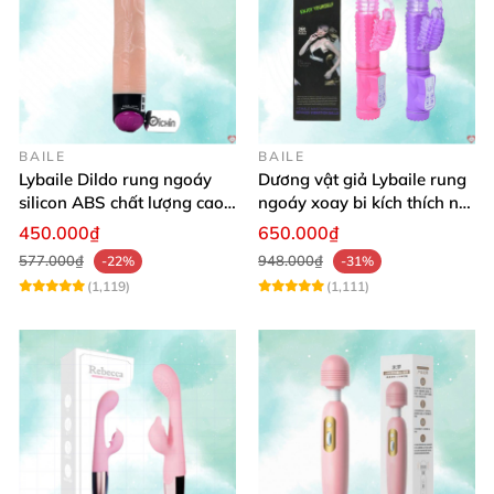
BAILE
BAILE
Lybaile Dildo rung ngoáy
Dương vật giả Lybaile rung
silicon ABS chất lượng cao
ngoáy xoay bi kích thích nữ
kích thước chuẩn
thủ dâm
450.000₫
650.000₫
577.000₫
948.000₫
-22%
-31%
(1,119)
(1,111)