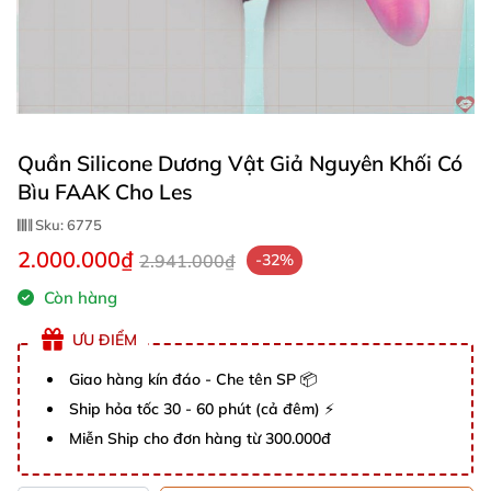
Quần Silicone Dương Vật Giả Nguyên Khối Có
Bìu FAAK Cho Les
Sku:
6775
2.000.000₫
2.941.000₫
-32%
Còn hàng
ƯU ĐIỂM
Giao hàng kín đáo - Che tên SP 📦
Ship hỏa tốc 30 - 60 phút (cả đêm) ⚡
Miễn Ship cho đơn hàng từ 300.000đ