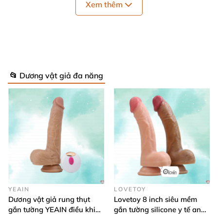
Xem thêm
dụng.
📂 Dương vật giả đa năng
Cấu tạo
và công dụng
của Quần silicone
dương vật giả nguyên khối FAAK
YEAIN
LOVETOY
Dương vật giả rung thụt
Lovetoy 8 inch siêu mềm
Điểm nổi bật
của
Quần silicone dương vật giả
gắn tường YEAIN điều khiển
gắn tường silicone y tế an