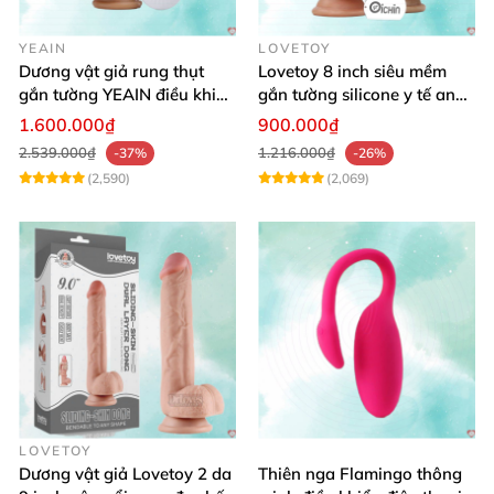
YEAIN
LOVETOY
Dương vật giả rung thụt
Lovetoy 8 inch siêu mềm
gắn tường YEAIN điều khiển
gắn tường silicone y tế an
từ xa
toàn
1.600.000₫
900.000₫
2.539.000₫
1.216.000₫
-37%
-26%
(2,590)
(2,069)
LOVETOY
Dương vật giả Lovetoy 2 da
Thiên nga Flamingo thông