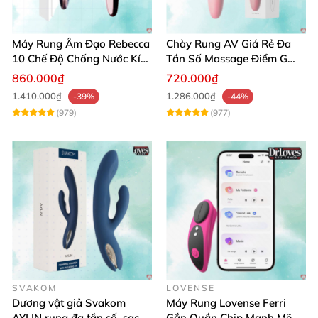
Máy Rung Âm Đạo Rebecca
Chày Rung AV Giá Rẻ Đa
10 Chế Độ Chống Nước Kích
Tần Số Massage Điểm G
Thích Điểm G
Mát Xa Âm Vật
860.000₫
720.000₫
1.410.000₫
1.286.000₫
-39%
-44%
(979)
(977)
SVAKOM
LOVENSE
Dương vật giả Svakom
Máy Rung Lovense Ferri
AYLIN rung đa tần số, sạc
Gắn Quần Chip Mạnh Mẽ,