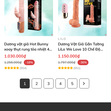
LILO
Dương vật giả Hot Bunny
Dương Vật Giả Gắn Tường
xoay thụt rung tỏa nhiệt 48
LiLo We Love 10 Chế Độ
độ
Rung Nhiệt
1.030.000₫
1.150.000₫
1.256.000₫
1.797.000₫
-18%
-36%
(954)
(951)
1
2
3
4
5