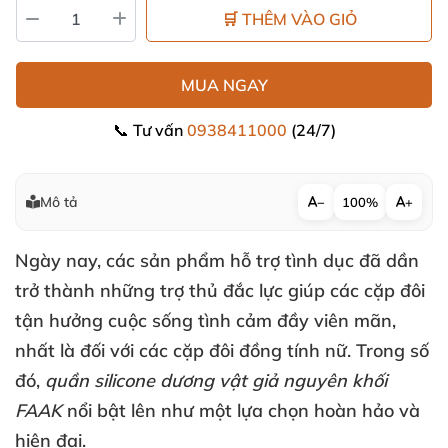
🛒 THÊM VÀO GIỎ
MUA NGAY
📞 Tư vấn
0938411000
(24/7)
Mô tả
−
100%
+
Ngày nay
,
các sản phẩm hỗ trợ tình dục
đã dần
trở thành
những trợ thủ đắc lực giúp
các cặp đôi
tận hưởng cuộc sống tình cảm đầy viên mãn
,
nhất là đối
với
các cặp đôi đồng tính nữ
. Trong số
đó
,
quần silicone dương vật giả nguyên khối
FAAK
nổi bật lên như một lựa chọn hoàn hảo
và
hiện đại.