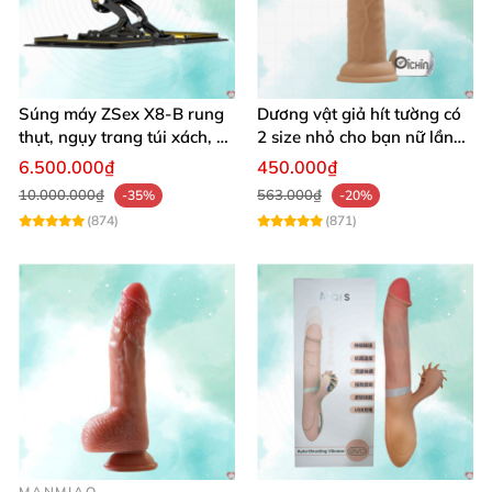
như Lovekiss
. Đây là địa chỉ đáng tin cậy
với sản
phẩm đảm bảo chính hãng
, chất lượng cao
, cùng
chính sách bảo mật thông tin khách hàng
và dịch vụ
giao hàng kín đáo.
Súng máy ZSex X8-B rung
Dương vật giả hít tường có
thụt, ngụy trang túi xách, 9
2 size nhỏ cho bạn nữ lần
chế độ rung đa dạng
đầu sử dụng
6.500.000₫
450.000₫
10.000.000₫
563.000₫
-35%
-20%
(874)
(871)
MANMIAO