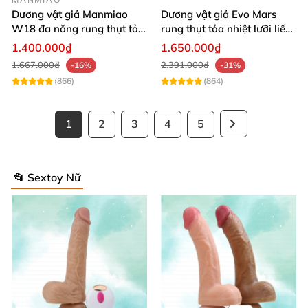
Dương vật giả Manmiao
Dương vật giả Evo Mars
W18 đa năng rung thụt tỏa
rung thụt tỏa nhiệt lưỡi liếm
nhiệt remote hiện đại
massage
1.400.000₫
1.650.000₫
1.667.000₫
2.391.000₫
-16%
-31%
(866)
(864)
1
2
3
4
5
📂 Sextoy Nữ