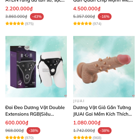
pin chống nước
Điều Khiển Qua App
2.200.000₫
4.500.000₫
3.860.000₫
5.357.000₫
-43%
-16%
(975)
(974)
JIUAI
Đai Đeo Dương Vật Double
Dương Vật Giả Gắn Tường
Extensions RGB|Siêu
JIUAI Gai Mềm Kích Thích
Bền|Cảm Giác Thật
Điểm G Siêu Mượt
600.000₫
1.080.000₫
968.000₫
1.742.000₫
-38%
-38%
(970)
(968)