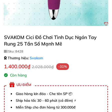
SVAKOM Cici Đồ Chơi Tình Dục Ngón Tay
Rung 25 Tần Số Mạnh Mẽ
Sku:
8428
Thương hiệu:
Svakom
1.400.000₫
2.028.000₫
-31%
Còn hàng
ƯU ĐIỂM
Giao hàng kín đáo - Che tên SP 📦
Ship hỏa tốc 30 - 60 phút (cả đêm) ⚡
Miễn Ship cho đơn hàng từ 300.000đ