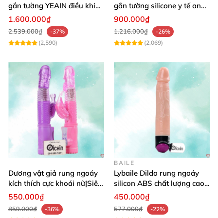
gắn tường YEAIN điều khiển
gắn tường silicone y tế an
từ xa
toàn
1.600.000₫
900.000₫
2.539.000₫
1.216.000₫
-37%
-26%
(2,590)
(2,069)
BAILE
Dương vật giả rung ngoáy
Lybaile Dildo rung ngoáy
kích thích cực khoái nữ|Siêu
silicon ABS chất lượng cao
phẩm
kích thước chuẩn
550.000₫
450.000₫
859.000₫
577.000₫
-36%
-22%