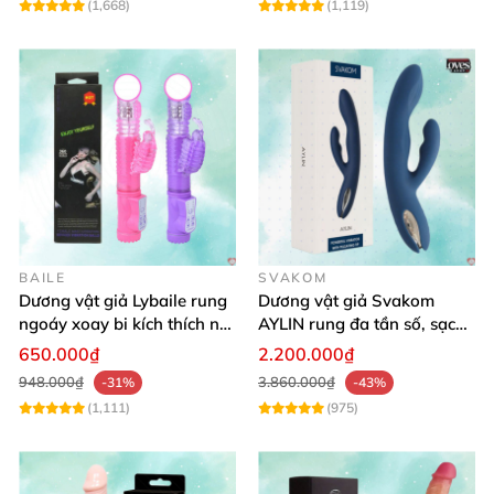
(1,668)
(1,119)
BAILE
SVAKOM
Dương vật giả Lybaile rung
Dương vật giả Svakom
ngoáy xoay bi kích thích nữ
AYLIN rung đa tần số, sạc
thủ dâm
pin chống nước
650.000₫
2.200.000₫
948.000₫
3.860.000₫
-31%
-43%
(1,111)
(975)