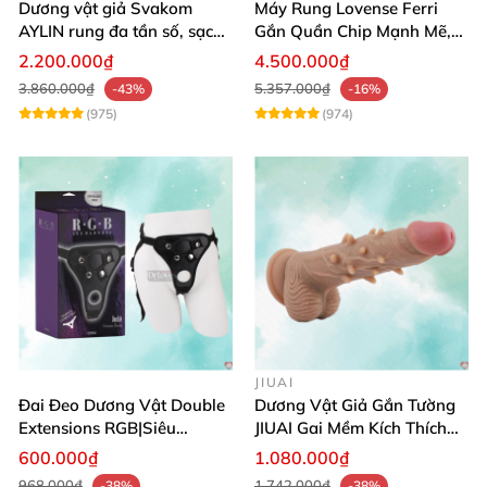
Dương vật giả Svakom
Máy Rung Lovense Ferri
AYLIN rung đa tần số, sạc
Gắn Quần Chip Mạnh Mẽ,
pin chống nước
Điều Khiển Qua App
2.200.000₫
4.500.000₫
3.860.000₫
5.357.000₫
-43%
-16%
(975)
(974)
JIUAI
Đai Đeo Dương Vật Double
Dương Vật Giả Gắn Tường
Extensions RGB|Siêu
JIUAI Gai Mềm Kích Thích
Bền|Cảm Giác Thật
Điểm G Siêu Mượt
600.000₫
1.080.000₫
968.000₫
1.742.000₫
-38%
-38%