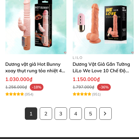
LILO
Dương vật giả Hot Bunny
Dương Vật Giả Gắn Tường
xoay thụt rung tỏa nhiệt 48
LiLo We Love 10 Chế Độ
độ
Rung Nhiệt
1.030.000₫
1.150.000₫
1.256.000₫
1.797.000₫
-18%
-36%
(954)
(951)
1
2
3
4
5