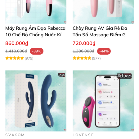
Máy Rung Âm Đạo Rebecca
Chày Rung AV Giá Rẻ Đa
10 Chế Độ Chống Nước Kích
Tần Số Massage Điểm G
Thích Điểm G
Mát Xa Âm Vật
860.000₫
720.000₫
1.410.000₫
1.286.000₫
-39%
-44%
(979)
(977)
SVAKOM
LOVENSE