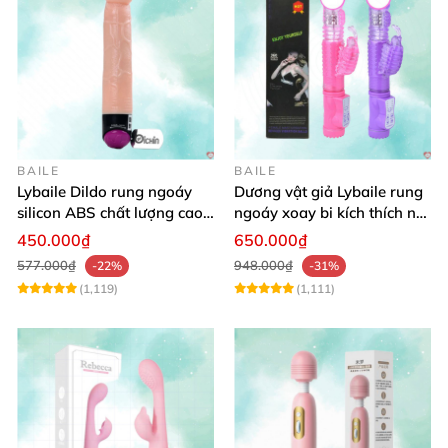
BAILE
BAILE
Lybaile Dildo rung ngoáy
Dương vật giả Lybaile rung
silicon ABS chất lượng cao
ngoáy xoay bi kích thích nữ
kích thước chuẩn
thủ dâm
450.000₫
650.000₫
577.000₫
948.000₫
-22%
-31%
(1,119)
(1,111)