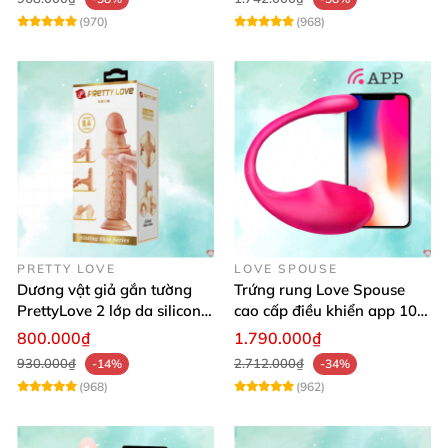
(970)
(968)
PRETTY LOVE
LOVE SPOUSE
Dương vật giả gắn tường
Trứng rung Love Spouse
PrettyLove 2 lớp da silicon
cao cấp điều khiển app 10
mềm mịn không rung
chế độ rung cực khoái toàn
800.000₫
1.790.000₫
cầu
930.000₫
2.712.000₫
-14%
-34%
(968)
(962)