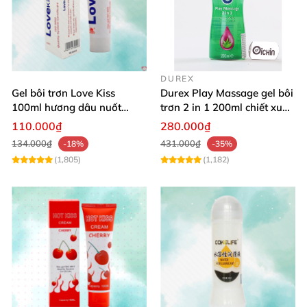
quá sớm
. Điều này dẫn đến cuộc “yêu” không
được
trọn vẹn
, gây bối rối cho cả hai
.
Chai xịt Svakom
Miracle Man
sẽ là
giải pháp
để anh em bị chứng
xuất tinh sớm lấy lại tự tin
của mình.
DUREX
Gel bôi trơn Love Kiss
Durex Play Massage gel bôi
100ml hương dâu nuốt
trơn 2 in 1 200ml chiết xuất
được an toàn
lô hội
110.000₫
280.000₫
134.000₫
431.000₫
-18%
-35%
(1,805)
(1,182)