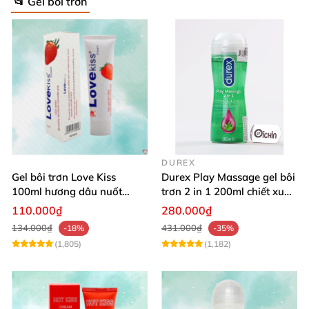
📂 Gel bôi trơn
DUREX
Gel bôi trơn Love Kiss
Durex Play Massage gel bôi
100ml hương dâu nuốt
trơn 2 in 1 200ml chiết xuất
được an toàn
lô hội
110.000₫
280.000₫
134.000₫
431.000₫
-18%
-35%
(1,805)
(1,182)