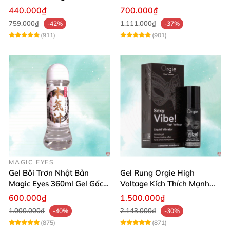
khoái cảm nữ
cấp Nhật dễ dùng
440.000₫
700.000₫
759.000₫
1.111.000₫
-42%
-37%
(911)
(901)
MAGIC EYES
Gel Bôi Trơn Nhật Bản
Gel Rung Orgie High
Magic Eyes 360ml Gel Gốc
Voltage Kích Thích Mạnh
Nước An Toàn
Tăng Ham Muốn
600.000₫
1.500.000₫
1.000.000₫
2.143.000₫
-40%
-30%
(875)
(871)