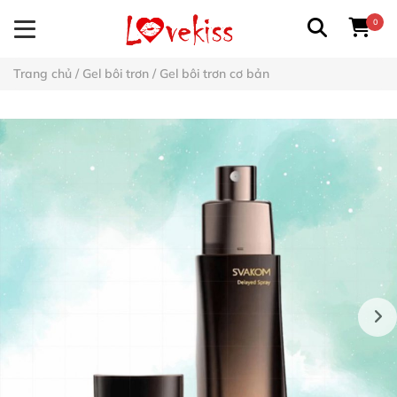
0
Trang chủ
/
Gel bôi trơn
/
Gel bôi trơn cơ bản