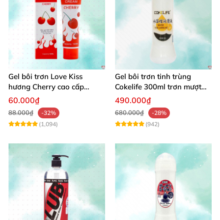
Gel bôi trơn Love Kiss
Gel bôi trơn tinh trùng
hương Cherry cao cấp
Cokelife 300ml trơn mượt
100ml dịu nhẹ an toàn
quan hệ gay
60.000₫
490.000₫
88.000₫
680.000₫
-32%
-28%
(1,094)
(942)