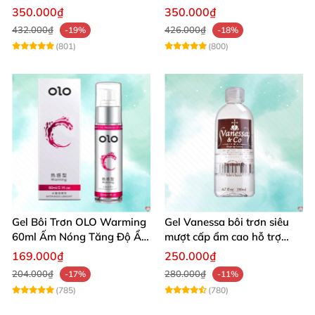
toàn êm dịu
thích hưng phấn
350.000₫
350.000₫
432.000₫
426.000₫
-19%
-18%
(801)
(800)
Gel Bôi Trơn OLO Warming
Gel Vanessa bôi trơn siêu
60ml Ấm Nóng Tăng Độ Ẩm
mượt cấp ẩm cao hỗ trợ
An Toàn
quan hệ ngọt ngào
169.000₫
250.000₫
204.000₫
280.000₫
-17%
-11%
(785)
(780)