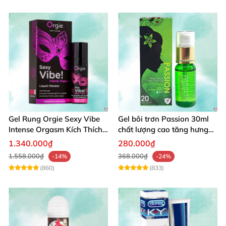
Gel Rung Orgie Sexy Vibe
Gel bôi trơn Passion 30ml
Intense Orgasm Kích Thích
chất lượng cao tăng hưng
Tăng Cường
phấn nữ
1.340.000₫
280.000₫
1.558.000₫
368.000₫
-14%
-24%
(860)
(833)