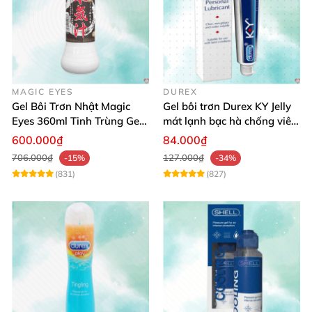
MAGIC EYES
DUREX
Gel Bôi Trơn Nhật Magic
Gel bôi trơn Durex KY Jelly
Eyes 360ml Tinh Trùng Gel
mát lạnh bạc hà chống viêm
An Toàn Dịu Nhẹ
khô da
600.000₫
84.000₫
706.000₫
127.000₫
-15%
-34%
(831)
(827)