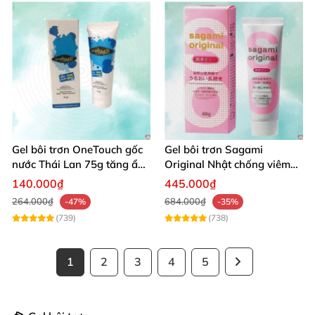
Gel bôi trơn OneTouch gốc
Gel bôi trơn Sagami
nước Thái Lan 75g tăng ẩm
Original Nhật chống viêm
hiệu quả
an toàn da
140.000₫
445.000₫
264.000₫
684.000₫
-47%
-35%
(739)
(738)
1
2
3
4
5