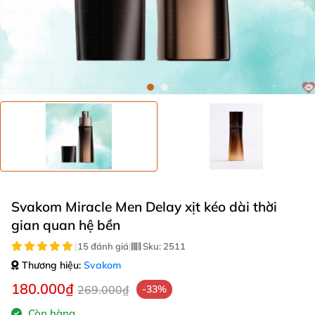
Svakom Miracle Men Delay xịt kéo dài thời
gian quan hệ bền
|
15 đánh giá
|
Sku:
2511
Thương hiệu:
Svakom
180.000₫
269.000₫
-33%
Còn hàng