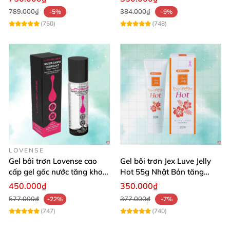
tốt” giúp anh em mau ra lấy lại sự tự tin
, làm chủ
789.000₫
384.000₫
-5%
-9%
quan hệ phòng the
với người tình nóng bỏng
của
(750)
(748)
mình.
LOVENSE
Gel bôi trơn Lovense cao
Gel bôi trơn Jex Luve Jelly
cấp gel gốc nước tăng khoái
Hot 55g Nhật Bản tăng
cảm hỗ trợ oral sex
khoái cảm
450.000₫
350.000₫
577.000₫
377.000₫
-22%
-7%
(747)
(740)