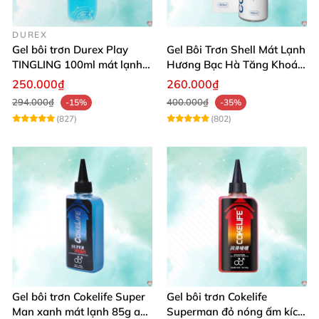
DUREX
Gel bôi trơn Durex Play
Gel Bôi Trơn Shell Mát Lạnh
TINGLING 100ml mát lạnh,
Hương Bạc Hà Tăng Khoái
kích thích cực đỉnh
Cảm 100ml
250.000₫
260.000₫
294.000₫
400.000₫
-15%
-35%
(827)
(802)
Gel bôi trơn Cokelife Super
Gel bôi trơn Cokelife
Man xanh mát lạnh 85g an
Superman đỏ nóng ấm kích