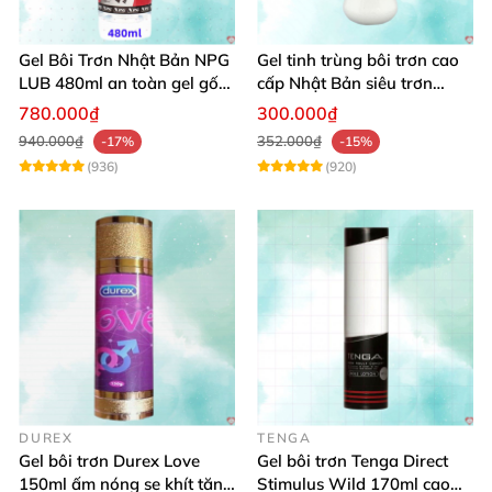
Gel Bôi Trơn Nhật Bản NPG
Gel tinh trùng bôi trơn cao
LUB 480ml an toàn gel gốc
cấp Nhật Bản siêu trơn
nước, chống viêm phụ khoa
300ml
780.000₫
300.000₫
940.000₫
352.000₫
-17%
-15%
(936)
(920)
DUREX
TENGA
Gel bôi trơn Durex Love
Gel bôi trơn Tenga Direct
150ml ấm nóng se khít tăng
Stimulus Wild 170ml cao