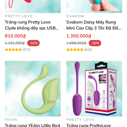
PRETTY LOVE
SVAKOM
Trứng rung Pretty Love
Svakom Daisy Máy Rung
Clyde không dây sạc USB
Mini Cao Cấp 3 Tốc Độ Đổi
silicon mềm mại
Mới 2025
810.000₫
1.350.000₫
1.191.000₫
1.688.000₫
-32%
-20%
(873)
(845)
YEAIN
PRETTY LOVE
Trứng rung YEAin Little Bird
Trứng rung PrettyLove