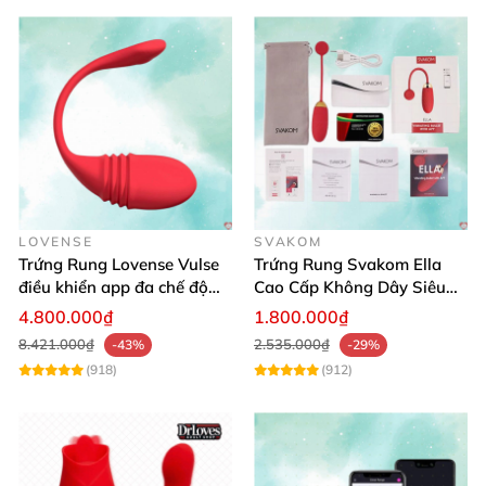
LOVENSE
SVAKOM
Trứng Rung Lovense Vulse
Trứng Rung Svakom Ella
điều khiển app đa chế độ
Cao Cấp Không Dây Siêu
rung thụt
Hiện Đại Cho Nữ
4.800.000₫
1.800.000₫
8.421.000₫
2.535.000₫
-43%
-29%
(918)
(912)