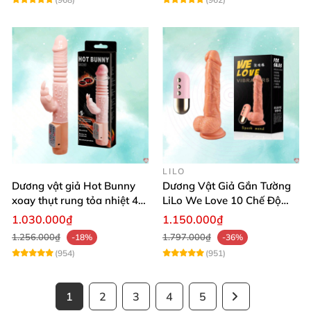
LILO
Dương vật giả Hot Bunny
Dương Vật Giả Gắn Tường
xoay thụt rung tỏa nhiệt 48
LiLo We Love 10 Chế Độ
độ
Rung Nhiệt
1.030.000₫
1.150.000₫
1.256.000₫
1.797.000₫
-18%
-36%
(954)
(951)
1
2
3
4
5