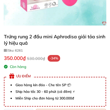
Trứng rung 2 đầu mini Aphrodisa giải tỏa sinh
lý hiệu quả
Sku:
6261
350.000₫
530.000₫
-34%
Còn hàng
ƯU ĐIỂM
Giao hàng kín đáo - Che tên SP 📦
Ship hỏa tốc 30 - 60 phút (cả đêm) ⚡
Miễn Ship cho đơn hàng từ 300.000đ