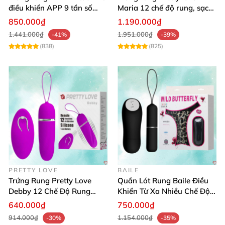
điều khiển APP 9 tần số
Maria 12 chế độ rung, sạc
chống nước
pin, động cơ êm ái bền bỉ
850.000₫
1.190.000₫
1.441.000₫
1.951.000₫
-41%
-39%
(838)
(825)
PRETTY LOVE
BAILE
Trứng Rung Pretty Love
Quần Lót Rung Baile Điều
Debby 12 Chế Độ Rung
Khiển Từ Xa Nhiều Chế Độ
Điều Khiển Từ Xa Siêu
Siêu Mạnh
640.000₫
750.000₫
Mạnh
914.000₫
1.154.000₫
-30%
-35%