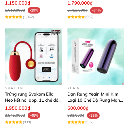
tiện lợi
chế độ rung cực khoái toàn
1.150.000₫
1.790.000₫
cầu
1.619.000₫
2.712.000₫
-29%
-34%
(1,962)
(962)
SVAKOM
YEAIN
Trứng rung Svakom Ella
Đạn Rung Yeain Mini Kim
Neo kết nối app, 11 chế độ,
Loại 10 Chế Độ Rung Mạnh
mát xa điểm G
Kích Thích
1.950.000₫
600.000₫
3.545.000₫
983.000₫
-45%
-39%
(939)
(932)