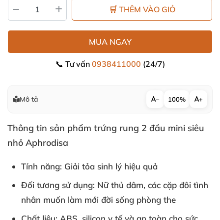
🛒 THÊM VÀO GIỎ
MUA NGAY
📞 Tư vấn
0938411000
(24/7)
Mô tả
−
100%
+
Thông tin sản phẩm trứng rung 2 đầu mini siêu
nhỏ Aphrodisa
Tính năng: Giải tỏa sinh lý hiệu quả
Đối tương sử dụng: Nữ thủ dâm
,
các cặp đôi tình
nhân muốn làm mới đời sống phòng the
Chất liệu: ABS
, silicon y tế
và an toàn cho sức