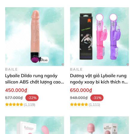
BAILE
BAILE
Lybaile Dildo rung ngoáy
Dương vật giả Lybaile rung
silicon ABS chất lượng cao
ngoáy xoay bi kích thích nữ
kích thước chuẩn
thủ dâm
450.000₫
650.000₫
577.000₫
948.000₫
-22%
-31%
(1,119)
(1,111)