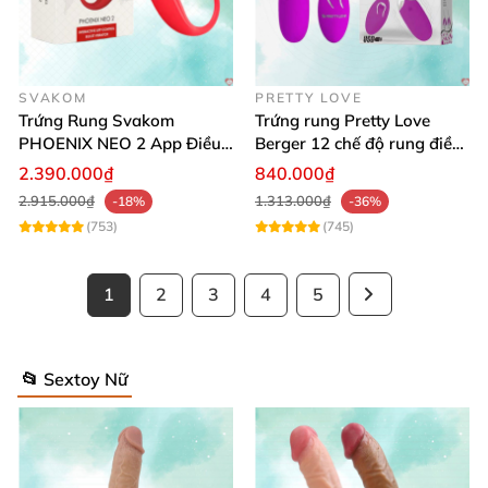
SVAKOM
PRETTY LOVE
Trứng Rung Svakom
Trứng rung Pretty Love
PHOENIX NEO 2 App Điều
Berger 12 chế độ rung điều
Khiển Siêu Mạnh
khiển từ xa tiện lợi
2.390.000₫
840.000₫
2.915.000₫
1.313.000₫
-18%
-36%
(753)
(745)
1
2
3
4
5
📂 Sextoy Nữ