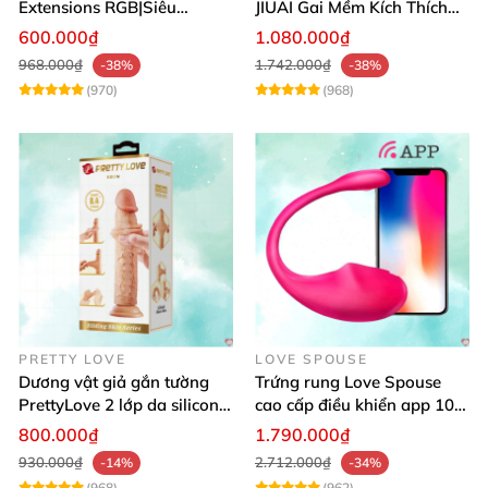
Extensions RGB|Siêu
JIUAI Gai Mềm Kích Thích
Bền|Cảm Giác Thật
Điểm G Siêu Mượt
600.000₫
1.080.000₫
968.000₫
1.742.000₫
-38%
-38%
(970)
(968)
PRETTY LOVE
LOVE SPOUSE
Dương vật giả gắn tường
Trứng rung Love Spouse
PrettyLove 2 lớp da silicon
cao cấp điều khiển app 10
mềm mịn không rung
chế độ rung cực khoái toàn
800.000₫
1.790.000₫
cầu
930.000₫
2.712.000₫
-14%
-34%
(968)
(962)