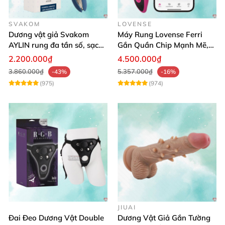
SVAKOM
LOVENSE
Dương vật giả Svakom
Máy Rung Lovense Ferri
AYLIN rung đa tần số, sạc
Gắn Quần Chip Mạnh Mẽ,
pin chống nước
Điều Khiển Qua App
2.200.000₫
4.500.000₫
3.860.000₫
5.357.000₫
-43%
-16%
(975)
(974)
JIUAI
Đai Đeo Dương Vật Double
Dương Vật Giả Gắn Tường