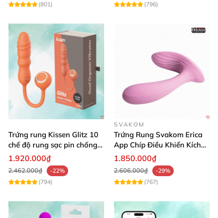
(801)
(796)
SVAKOM
Trứng rung Kissen Glitz 10
Trứng Rung Svakom Erica
chế độ rung sạc pin chống
App Chíp Điều Khiển Kích
Hướng dẫn sử dụng trứng rung 2 đầu mini siêu nhỏ
nước hiệu quả
Thích Điểm G
1.920.000₫
1.850.000₫
Aphrodisa
2.462.000₫
2.606.000₫
-22%
-29%
Vệ sinh sạch
(794)
sẽ sản phẩm bằng dung dịch vệ sinh
(767)
chị em
và cồn y tế trước khi sử dụng
Lắp pin vào đúng chiều âm/dương