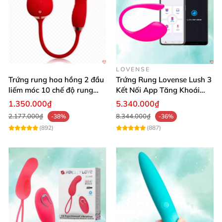
LOVENSE
Trứng rung hoa hồng 2 đầu
Trứng Rung Lovense Lush 3
liếm móc 10 chế độ rung
Kết Nối App Tăng Khoái
mạnh mẽ chống nước
Cảm Toàn Cầu
1.350.000₫
5.340.000₫
2.177.000₫
8.344.000₫
-38%
-36%
(892)
(887)