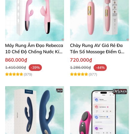
Máy Rung Âm Đạo Rebecca
Chày Rung AV Giá Rẻ Đa
10 Chế Độ Chống Nước Kích
Tần Số Massage Điểm G
Thích Điểm G
Mát Xa Âm Vật
860.000₫
720.000₫
1.410.000₫
1.286.000₫
-39%
-44%
(979)
(977)