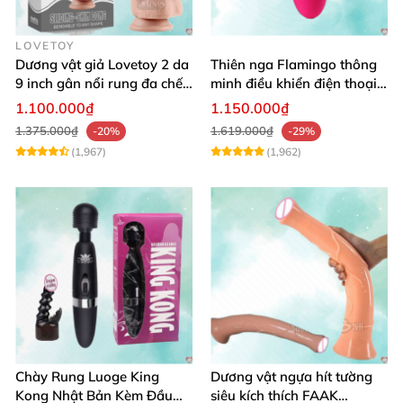
LOVETOY
Dương vật giả Lovetoy 2 da
Thiên nga Flamingo thông
9 inch gân nổi rung đa chế
minh điều khiển điện thoại
độ thú vị
tiện lợi
1.100.000₫
1.150.000₫
1.375.000₫
1.619.000₫
-20%
-29%
(1,967)
(1,962)
Chày Rung Luoge King
Dương vật ngựa hít tường
Kong Nhật Bản Kèm Đầu
siêu kích thích FAAK