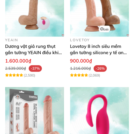
YEAIN
LOVETOY
Dương vật giả rung thụt
Lovetoy 8 inch siêu mềm
gắn tường YEAIN điều khiển
gắn tường silicone y tế an
từ xa
toàn
1.600.000₫
900.000₫
2.539.000₫
1.216.000₫
-37%
-26%
(2,590)
(2,069)