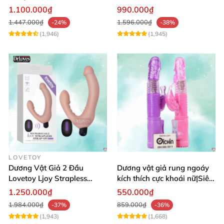
DV Kích Thích Sâu
massage hậu môn
1.100.000₫
990.000₫
1.447.000₫
1.596.000₫
-24%
-38%
(1,946)
(1,945)
LOVETOY
Dương Vật Giả 2 Đầu
Dương vật giả rung ngoáy
Lovetoy Ljoy Strapless
kích thích cực khoái nữ|Siêu
Rung ĐKTX Siêu Mạnh
phẩm
1.250.000₫
550.000₫
1.984.000₫
859.000₫
-37%
-36%
(1,943)
(1,668)