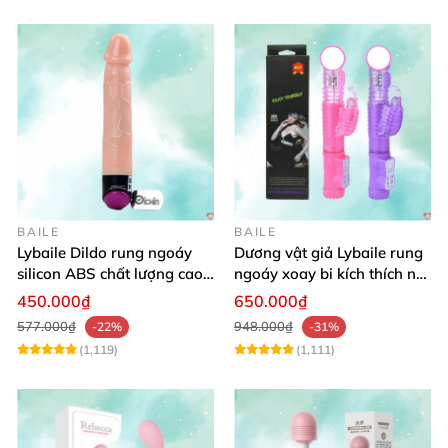
OEM
BAILE
BAILE
Lybaile Dildo rung ngoáy
Dương vật giả Lybaile rung
silicon ABS chất lượng cao
ngoáy xoay bi kích thích nữ
kích thước chuẩn
thủ dâm
450.000₫
650.000₫
577.000₫
948.000₫
-22%
-31%
(1,119)
(1,111)