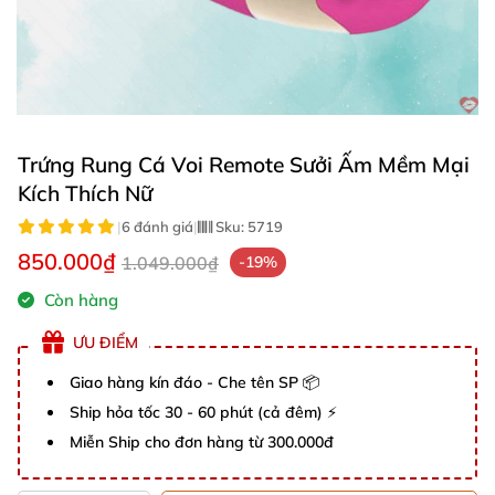
Trứng Rung Cá Voi Remote Sưởi Ấm Mềm Mại
Kích Thích Nữ
|
6 đánh giá
|
Sku:
5719
850.000₫
1.049.000₫
-19%
Còn hàng
ƯU ĐIỂM
Giao hàng kín đáo - Che tên SP 📦
Ship hỏa tốc 30 - 60 phút (cả đêm) ⚡
Miễn Ship cho đơn hàng từ 300.000đ