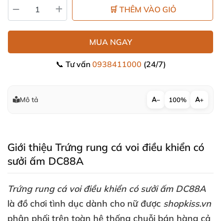
🛒 THÊM VÀO GIỎ
MUA NGAY
📞 Tư vấn
0938411000
(24/7)
Mô tả
−
100%
+
Giới thiệu Trứng rung cá voi điều khiển có
sưởi ấm DC88A
Trứng rung cá voi điều khiển có sưởi ấm DC88A
là đồ chơi tình dục dành cho nữ
được
shopkiss.vn
phân phối trên toàn hệ thống chuỗi bán hàng cả