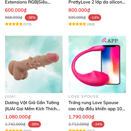
Extensions RGB|Siêu
PrettyLove 2 lớp da silicon
Bền|Cảm Giác Thật
mềm mịn không rung
600.000₫
800.000₫
968.000₫
930.000₫
-38%
-14%
(970)
(968)
JIUAI
LOVE SPOUSE
Dương Vật Giả Gắn Tường
Trứng rung Love Spouse
JIUAI Gai Mềm Kích Thích
cao cấp điều khiển app 10
Điểm G Siêu Mượt
chế độ rung cực khoái toàn
1.080.000₫
1.790.000₫
cầu
1.742.000₫
2.712.000₫
-38%
-34%
(968)
(962)