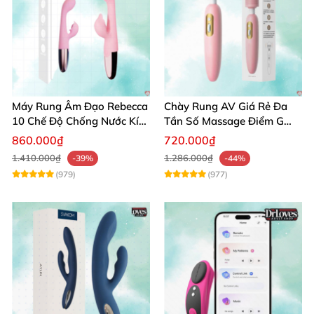
Máy Rung Âm Đạo Rebecca
Chày Rung AV Giá Rẻ Đa
10 Chế Độ Chống Nước Kích
Tần Số Massage Điểm G
Thích Điểm G
Mát Xa Âm Vật
860.000₫
720.000₫
1.410.000₫
1.286.000₫
-39%
-44%
(979)
(977)