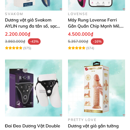
SVAKOM
LOVENSE
Dương vật giả Svakom
Máy Rung Lovense Ferri
AYLIN rung đa tần số, sạc
Gắn Quần Chip Mạnh Mẽ,
pin chống nước
Điều Khiển Qua App
2.200.000₫
4.500.000₫
3.860.000₫
5.357.000₫
-43%
-16%
(975)
(974)
PRETTY LOVE
Đai Đeo Dương Vật Double
Dương vật giả gắn tường